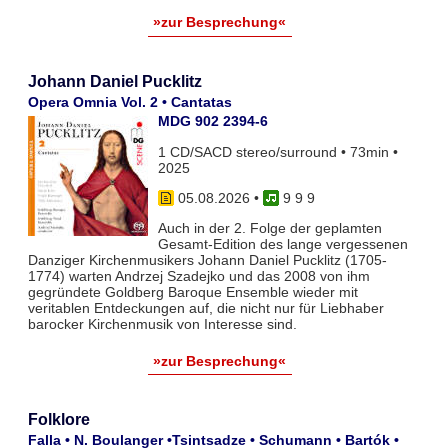
»zur Besprechung«
Johann Daniel Pucklitz
Opera Omnia Vol. 2 • Cantatas
MDG 902 2394-6
1 CD/SACD stereo/surround • 73min •
2025
05.08.2026
•
9 9 9
Auch in der 2. Folge der geplamten
Gesamt-Edition des lange vergessenen
Danziger Kirchenmusikers Johann Daniel Pucklitz (1705-
1774) warten Andrzej Szadejko und das 2008 von ihm
gegründete Goldberg Baroque Ensemble wieder mit
veritablen Entdeckungen auf, die nicht nur für Liebhaber
barocker Kirchenmusik von Interesse sind.
»zur Besprechung«
Folklore
Falla • N. Boulanger •Tsintsadze • Schumann • Bartók •