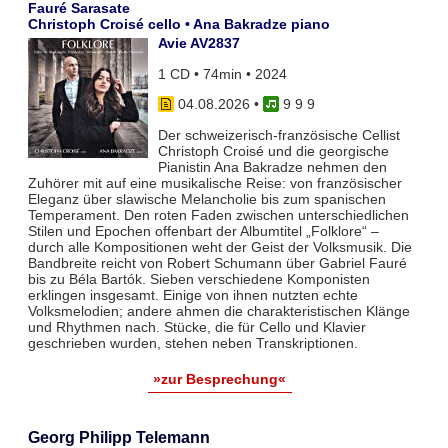
Fauré Sarasate
Christoph Croisé cello • Ana Bakradze piano
Avie AV2837
1 CD • 74min • 2024
04.08.2026
•
9 9 9
Der schweizerisch-französische Cellist
Christoph Croisé und die georgische
Pianistin Ana Bakradze nehmen den
Zuhörer mit auf eine musikalische Reise: von französischer
Eleganz über slawische Melancholie bis zum spanischen
Temperament. Den roten Faden zwischen unterschiedlichen
Stilen und Epochen offenbart der Albumtitel „Folklore“ –
durch alle Kompositionen weht der Geist der Volksmusik. Die
Bandbreite reicht von Robert Schumann über Gabriel Fauré
bis zu Béla Bartók. Sieben verschiedene Komponisten
erklingen insgesamt. Einige von ihnen nutzten echte
Volksmelodien; andere ahmen die charakteristischen Klänge
und Rhythmen nach. Stücke, die für Cello und Klavier
geschrieben wurden, stehen neben Transkriptionen.
»zur Besprechung«
Georg Philipp Telemann