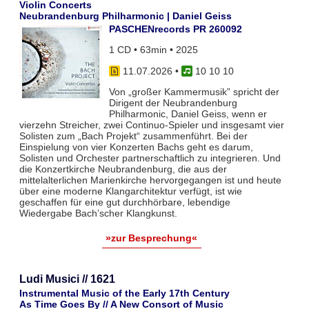
Violin Concerts
Neubrandenburg Philharmonic | Daniel Geiss
PASCHENrecords PR 260092
1 CD • 63min • 2025
11.07.2026
•
10 10 10
Von „großer Kammermusik” spricht der
Dirigent der Neubrandenburg
Philharmonic, Daniel Geiss, wenn er
vierzehn Streicher, zwei Continuo-Spieler und insgesamt vier
Solisten zum „Bach Projekt“ zusammenführt. Bei der
Einspielung von vier Konzerten Bachs geht es darum,
Solisten und Orchester partnerschaftlich zu integrieren. Und
die Konzertkirche Neubrandenburg, die aus der
mittelalterlichen Marienkirche hervorgegangen ist und heute
über eine moderne Klangarchitektur verfügt, ist wie
geschaffen für eine gut durchhörbare, lebendige
Wiedergabe Bach’scher Klangkunst.
»zur Besprechung«
Ludi Musici // 1621
Instrumental Music of the Early 17th Century
As Time Goes By // A New Consort of Music