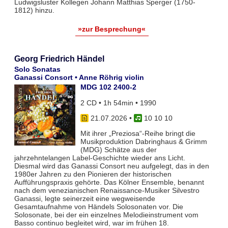
Ludwigsluster Kollegen Johann Matthias Sperger (1750-
1812) hinzu.
»zur Besprechung«
Georg Friedrich Händel
Solo Sonatas
Ganassi Consort • Anne Röhrig violin
MDG 102 2400-2
2 CD • 1h 54min • 1990
21.07.2026
•
10 10 10
Mit ihrer „Preziosa“-Reihe bringt die
Musikproduktion Dabringhaus & Grimm
(MDG) Schätze aus der
jahrzehntelangen Label-Geschichte wieder ans Licht.
Diesmal wird das Ganassi Consort neu aufgelegt, das in den
1980er Jahren zu den Pionieren der historischen
Aufführungspraxis gehörte. Das Kölner Ensemble, benannt
nach dem venezianischen Renaissance-Musiker Silvestro
Ganassi, legte seinerzeit eine wegweisende
Gesamtaufnahme von Händels Solosonaten vor. Die
Solosonate, bei der ein einzelnes Melodieinstrument vom
Basso continuo begleitet wird, war im frühen 18.