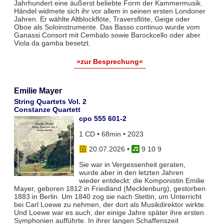
Jahrhundert eine äußerst beliebte Form der Kammermusik.
Händel widmete sich ihr vor allem in seinen ersten Londoner
Jahren. Er wählte Altblockflöte, Traversflöte, Geige oder
Oboe als Soloinstrumente. Das Basso continuo wurde vom
Ganassi Consort mit Cembalo sowie Barockcello oder aber
Viola da gamba besetzt.
»zur Besprechung«
Emilie Mayer
String Quartets Vol. 2
Constanze Quartett
cpo 555 601-2
1 CD • 68min • 2023
20.07.2026
•
9 10 9
Sie war in Vergessenheit geraten,
wurde aber in den letzten Jahren
wieder entdeckt: die Komponistin Emilie
Mayer, geboren 1812 in Friedland (Mecklenburg), gestorben
1883 in Berlin. Um 1840 zog sie nach Stettin, um Unterricht
bei Carl Loewe zu nehmen, der dort als Musikdirektor wirkte.
Und Loewe war es auch, der einige Jahre später ihre ersten
Symphonien aufführte. In ihrer langen Schaffenszeit