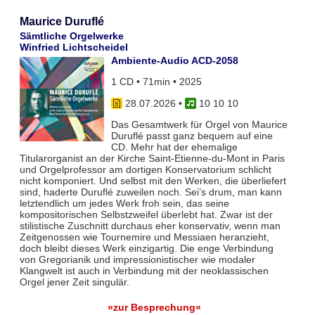
Maurice Duruflé
Sämtliche Orgelwerke
Winfried Lichtscheidel
Ambiente-Audio ACD-2058
1 CD • 71min • 2025
28.07.2026
•
10 10 10
Das Gesamtwerk für Orgel von Maurice
Duruflé passt ganz bequem auf eine
CD. Mehr hat der ehemalige
Titularorganist an der Kirche Saint-Etienne-du-Mont in Paris
und Orgelprofessor am dortigen Konservatorium schlicht
nicht komponiert. Und selbst mit den Werken, die überliefert
sind, haderte Duruflé zuweilen noch. Sei’s drum, man kann
letztendlich um jedes Werk froh sein, das seine
kompositorischen Selbstzweifel überlebt hat. Zwar ist der
stilistische Zuschnitt durchaus eher konservativ, wenn man
Zeitgenossen wie Tournemire und Messiaen heranzieht,
doch bleibt dieses Werk einzigartig. Die enge Verbindung
von Gregorianik und impressionistischer wie modaler
Klangwelt ist auch in Verbindung mit der neoklassischen
Orgel jener Zeit singulär.
»zur Besprechung«