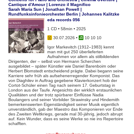
Cantique d'Amour | Lorenzo il Magnifico
Sarah Maria Sun | Jonathan Powell |
Rundfunksinfonieorchester Berlin | Johannes Kalitzke
eda records 056
1 CD • 58min • 2025
30.07.2026
•
10 10 10
Igor Markevitch (1912–1983) kennt
man mit gut 250 überlieferten
Aufnahmen vor allem als stilbildenden
Dirigenten, der – selbst von Hermann Scherchen
ausgebildet – später Künstler wie Daniel Barenboim oder
Herbert Blomstedt entscheidend prägte. Dabei begann seine
Karriere sehr früh als aufsehenerregender Komponist. Das
von Diaghilev in Auftrag gegebene Klavierkonzert hob der
Cortot-Schüler einen Tag nach seinem 17. Geburtstag in
London aus der Taufe. Angesichts der wirklich erstaunlichen
Qualitäten und der trotz spürbarer Einflüsse Nadia
Boulangers und seiner Vorbilder Strawinsky und Hindemith
bemerkenswerten Eigenständigkeit seiner Musik eigentlich
unverständlich, gab der Maestro das Komponieren vor Ende
des Zweiten Weltkriegs, gerade mal 30-jährig, jedoch abrupt
auf. Kein Wunder, dass es seine Werke so nie ins Repertoire
schafften.