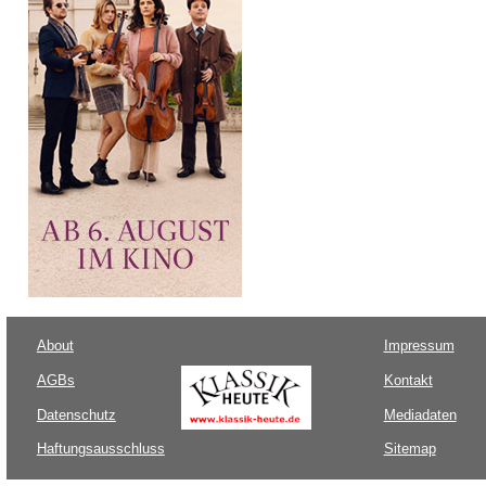
About
Impressum
AGBs
Kontakt
Datenschutz
Mediadaten
Haftungsausschluss
Sitemap