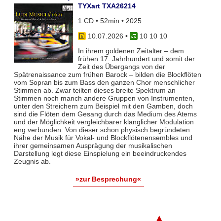
TYXart TXA26214
1 CD • 52min • 2025
10.07.2026
•
10 10 10
In ihrem goldenen Zeitalter – dem
frühen 17. Jahrhundert und somit der
Zeit des Übergangs von der
Spätrenaissance zum frühen Barock – bilden die Blockflöten
vom Sopran bis zum Bass den ganzen Chor menschlicher
Stimmen ab. Zwar teil­ten dieses breite Spektrum an
Stimmen noch manch andere Gruppen von Instrumenten,
unter den Streichern zum Bei­spiel mit den Gamben, doch
sind die Flöten dem Gesang durch das Medium des Atems
und der Möglichkeit vergleich­barer klanglicher Modulation
eng verbunden. Von dieser schon physisch begründeten
Nähe der Musik für Vokal- und Blockflö­tenensembles und
ihrer gemeinsamen Ausprägung der musikalischen
Darstellung legt diese Einspielung ein beeindruckendes
Zeugnis ab.
»zur Besprechung«
▲