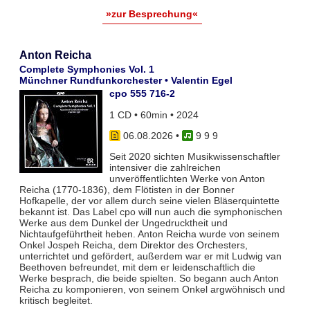
»zur Besprechung«
Anton Reicha
Complete Symphonies Vol. 1
Münchner Rundfunkorchester • Valentin Egel
cpo 555 716-2
1 CD • 60min • 2024
06.08.2026
•
9 9 9
Seit 2020 sichten Musikwissenschaftler
intensiver die zahlreichen
unveröffentlichten Werke von Anton
Reicha (1770-1836), dem Flötisten in der Bonner
Hofkapelle, der vor allem durch seine vielen Bläserquintette
bekannt ist. Das Label cpo will nun auch die symphonischen
Werke aus dem Dunkel der Ungedrucktheit und
Nichtaufgeführtheit heben. Anton Reicha wurde von seinem
Onkel Jospeh Reicha, dem Direktor des Orchesters,
unterrichtet und gefördert, außerdem war er mit Ludwig van
Beethoven befreundet, mit dem er leidenschaftlich die
Werke besprach, die beide spielten. So begann auch Anton
Reicha zu komponieren, von seinem Onkel argwöhnisch und
kritisch begleitet.