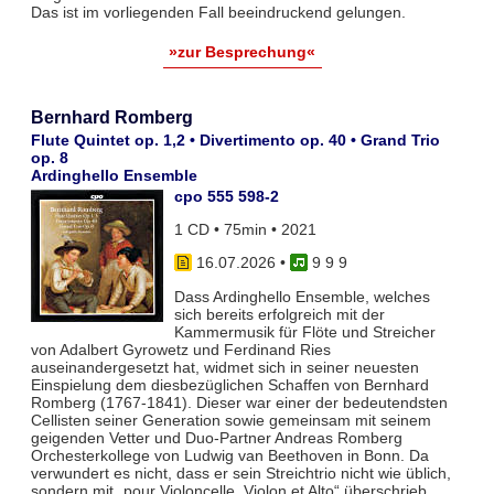
Das ist im vorliegenden Fall beeindruckend gelungen.
»zur Besprechung«
Bernhard Romberg
Flute Quintet op. 1,2 • Divertimento op. 40 • Grand Trio
op. 8
Ardinghello Ensemble
cpo 555 598-2
1 CD • 75min • 2021
16.07.2026
•
9 9 9
Dass Ardinghello Ensemble, welches
sich bereits erfolgreich mit der
Kammermusik für Flöte und Streicher
von Adalbert Gyrowetz und Ferdinand Ries
auseinandergesetzt hat, widmet sich in seiner neuesten
Einspielung dem diesbezüglichen Schaffen von Bernhard
Romberg (1767-1841). Dieser war einer der bedeutendsten
Cellisten seiner Generation sowie gemeinsam mit seinem
geigenden Vetter und Duo-Partner Andreas Romberg
Orchesterkollege von Ludwig van Beethoven in Bonn. Da
verwundert es nicht, dass er sein Streichtrio nicht wie üblich,
sondern mit „pour Violoncelle, Violon et Alto“ überschrieb.