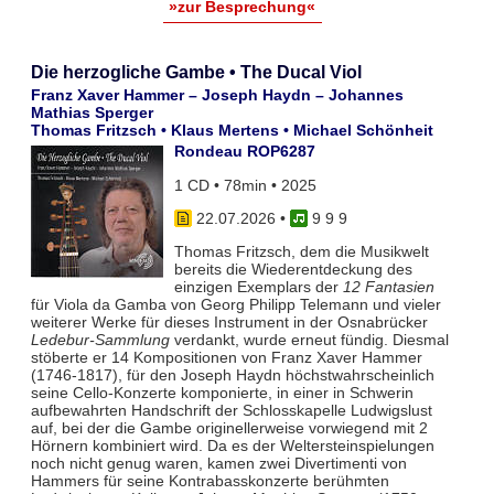
»zur Besprechung«
Die herzogliche Gambe • The Ducal Viol
Franz Xaver Hammer – Joseph Haydn – Johannes
Mathias Sperger
Thomas Fritzsch • Klaus Mertens • Michael Schönheit
Rondeau ROP6287
1 CD • 78min • 2025
22.07.2026
•
9 9 9
Thomas Fritzsch, dem die Musikwelt
bereits die Wiederentdeckung des
einzigen Exemplars der
12 Fantasien
für Viola da Gamba von Georg Philipp Telemann und vieler
weiterer Werke für dieses Instrument in der Osnabrücker
Ledebur-Sammlung
verdankt, wurde erneut fündig. Diesmal
stöberte er 14 Kompositionen von Franz Xaver Hammer
(1746-1817), für den Joseph Haydn höchstwahrscheinlich
seine Cello-Konzerte komponierte, in einer in Schwerin
aufbewahrten Handschrift der Schlosskapelle Ludwigslust
auf, bei der die Gambe originellerweise vorwiegend mit 2
Hörnern kombiniert wird. Da es der Weltersteinspielungen
noch nicht genug waren, kamen zwei Divertimenti von
Hammers für seine Kontrabasskonzerte berühmten