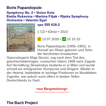
Boris Papandopulo
Symphony No. 2 • Vrzino Kolo
Emilia Rukavina • Martina Filjak • Rijeka Symphony
Orchestra • Valentin Egel
cpo 555 618-2
1 CD • 63min • 2023
13.07.2026
•
10 10 10
Boris Papandopulo (1906–1991), in
Honnef am Rhein geboren und Sohn
der berühmten kroatischen
Opernsängerin Maja Strozzi, zog nach dem Tod des
griechischstämmigen, russischen Vaters 1908 nach Zagreb.
Auf Vermittlung Strawinskys studierte er in Wien und wurde
schnell ein erfolgreicher Komponist und Dirigent. Wieder in
der Heimat, bekleidete er wichtige Positionen im Musikleben
Zagrebs, war jedoch auch öfters in beiden Teilen
Deutschlands zu Gast.
»zur Besprechung«
The Bach Project