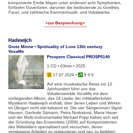
komponierte Emilie Mayer unter anderem acht Symphonien,
fünfzehn Ouvertüren, darunter die bedeutende zu Goethes
Faust
, und zahlreiche Kammermusik- und Vokalwerke.
»zur Besprechung«
Hadewijch
Grote Minne • Spirituality of Love 13th century
VocaMe
Prospero Classical PROSP0140
1 CD • 63min • 2025
17.07.2026
•
9 9 9
Auf eine musikalische Reise ins 13.
Jahrhundert führt uns das
Vokalensemble VocaMe mit dem
vorliegenden Album, das 14 Lieder der mittelalterlichen
Mystikerin Hadewijch enthält, über deren Leben und Wirken
im Übrigen nicht viel bekannt ist. Die vier Sängerinnen Sigrid
Hausen, Gerlinde Sämann, Petra Noskalová, Maria Hauer
und der Multi-Instrumentalist Michael Popp haben sich seit
der Gründung des Ensembles (2008) auf Komponistinnen
des Mittelalters spezialisiert und versuchen, deren
vergessene Arbeiten zu restaurieren und neu zu beleben.