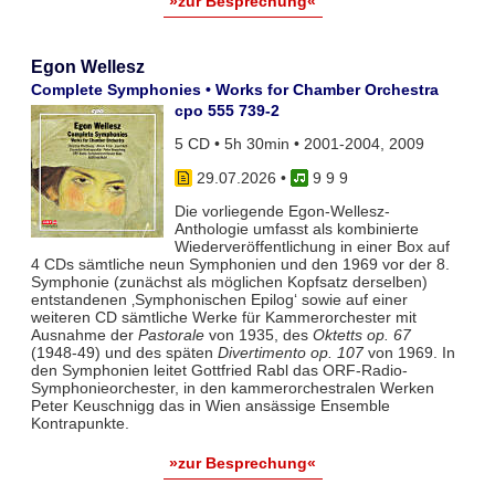
»zur Besprechung«
Egon Wellesz
Complete Symphonies • Works for Chamber Orchestra
cpo 555 739-2
5 CD • 5h 30min • 2001-2004, 2009
29.07.2026
•
9 9 9
Die vorliegende Egon-Wellesz-
Anthologie umfasst als kombinierte
Wiederveröffentlichung in einer Box auf
4 CDs sämtliche neun Symphonien und den 1969 vor der 8.
Symphonie (zunächst als möglichen Kopfsatz derselben)
entstandenen ‚Symphonischen Epilog‘ sowie auf einer
weiteren CD sämtliche Werke für Kammerorchester mit
Ausnahme der
Pastorale
von 1935, des
Oktetts op. 67
(1948-49) und des späten
Divertimento op. 107
von 1969. In
den Symphonien leitet Gottfried Rabl das ORF-Radio-
Symphonieorchester, in den kammerorchestralen Werken
Peter Keuschnigg das in Wien ansässige Ensemble
Kontrapunkte.
»zur Besprechung«