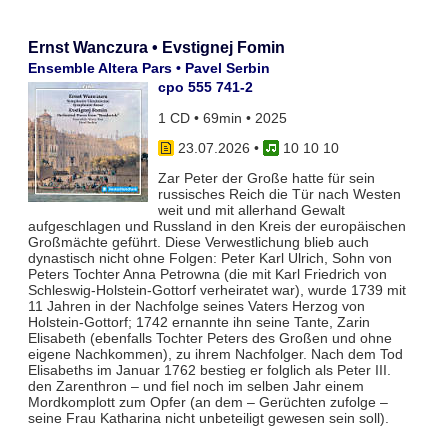
Ernst Wanczura • Evstignej Fomin
Ensemble Altera Pars • Pavel Serbin
cpo 555 741-2
1 CD • 69min • 2025
23.07.2026
•
10 10 10
Zar Peter der Große hatte für sein
russisches Reich die Tür nach Westen
weit und mit allerhand Gewalt
aufgeschlagen und Russland in den Kreis der europäischen
Großmächte geführt. Diese Verwestlichung blieb auch
dynastisch nicht ohne Folgen: Peter Karl Ulrich, Sohn von
Peters Tochter Anna Petrowna (die mit Karl Friedrich von
Schleswig-Holstein-Gottorf verheiratet war), wurde 1739 mit
11 Jahren in der Nachfolge seines Vaters Herzog von
Holstein-Gottorf; 1742 ernannte ihn seine Tante, Zarin
Elisabeth (ebenfalls Tochter Peters des Großen und ohne
eigene Nachkommen), zu ihrem Nachfolger. Nach dem Tod
Elisabeths im Januar 1762 bestieg er folglich als Peter III.
den Zarenthron – und fiel noch im selben Jahr einem
Mordkomplott zum Opfer (an dem – Gerüchten zufolge –
seine Frau Katharina nicht unbeteiligt gewesen sein soll).