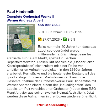
Paul Hindemith
Complete Orchestral Works II
Werner Andreas Albert
cpo 999 783-2
5 CD • 5h 22min • 1089-1995
27.07.2026
•
9 8 9
Es ist nunmehr 40 Jahre her, dass das
Label cpo gegründet wurde –
mittlerweile natürlich längst eine fest
etablierte Größe am Markt, speziell in Sachen
Repertoireraritäten. Diesen Ruf hat sich die „Osnabrücker
Klassikproduktion“ nicht zuletzt mit einer Reihe von
ambitionierten Aufnahmeprojekten in den 1990er Jahren
erarbeitet, Kernstücke und bis heute fester Bestandteil des
cpo-Katalogs. Zu diesen Marksteinen zählt auch die
Gesamtaufnahme der Orchesterwerke Paul Hindemiths mit
Werner Andreas Albert, einem der „Hausdirigenten“ des
Labels, am Pult verschiedener Orchester (neben dem RSO
Frankfurt vier aus seiner zweiten Heimat Australien). Jetzt
werden diese Aufnahmen in drei Boxen wiederveröffentlicht.
»zur Besprechung«