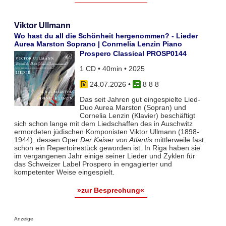
Viktor Ullmann
Wo hast du all die Schönheit hergenommen? - Lieder
Aurea Marston Soprano | Conrnelia Lenzin Piano
Prospero Classical PROSP0144
1 CD • 40min • 2025
24.07.2026
•
8 8 8
Das seit Jahren gut eingespielte Lied-
Duo Aurea Marston (Sopran) und
Cornelia Lenzin (Klavier) beschäftigt
sich schon lange mit dem Liedschaffen des in Auschwitz
ermordeten jüdischen Komponisten Viktor Ullmann (1898-
1944), dessen Oper
Der Kaiser von Atlantis
mittlerweile fast
schon ein Repertoirestück geworden ist. In Riga haben sie
im vergangenen Jahr einige seiner Lieder und Zyklen für
das Schweizer Label Prospero in engagierter und
kompetenter Weise eingespielt.
»zur Besprechung«
Anzeige