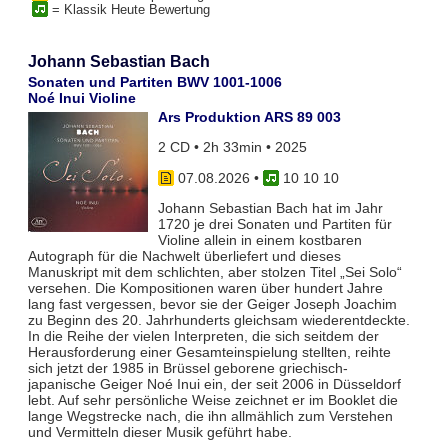
= Klassik Heute Bewertung
Johann Sebastian Bach
Sonaten und Partiten BWV 1001-1006
Noé Inui Violine
Ars Produktion ARS 89 003
2 CD • 2h 33min • 2025
07.08.2026
•
10 10 10
Johann Sebastian Bach hat im Jahr
1720 je drei Sonaten und Partiten für
Violine allein in einem kostbaren
Autograph für die Nachwelt überliefert und dieses
Manuskript mit dem schlichten, aber stolzen Titel „Sei Solo“
versehen. Die Kompositionen waren über hundert Jahre
lang fast vergessen, bevor sie der Geiger Joseph Joachim
zu Beginn des 20. Jahrhunderts gleichsam wiederentdeckte.
In die Reihe der vielen Interpreten, die sich seitdem der
Herausforderung einer Gesamteinspielung stellten, reihte
sich jetzt der 1985 in Brüssel geborene griechisch-
japanische Geiger Noé Inui ein, der seit 2006 in Düsseldorf
lebt. Auf sehr persönliche Weise zeichnet er im Booklet die
lange Wegstrecke nach, die ihn allmählich zum Verstehen
und Vermitteln dieser Musik geführt habe.