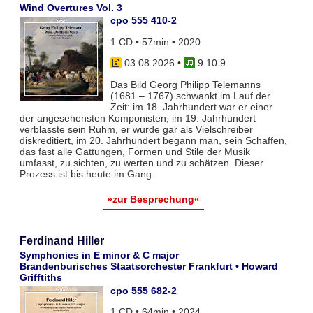
Wind Overtures Vol. 3
cpo 555 410-2
1 CD • 57min • 2020
03.08.2026
•
9 10 9
Das Bild Georg Philipp Telemanns
(1681 – 1767) schwankt im Lauf der
Zeit: im 18. Jahrhundert war er einer
der angesehensten Komponisten, im 19. Jahrhundert
verblasste sein Ruhm, er wurde gar als Vielschreiber
diskreditiert, im 20. Jahrhundert begann man, sein Schaffen,
das fast alle Gattungen, Formen und Stile der Musik
umfasst, zu sichten, zu werten und zu schätzen. Dieser
Prozess ist bis heute im Gang.
»zur Besprechung«
Ferdinand Hiller
Symphonies in E minor & C major
Brandenburisches Staatsorchester Frankfurt • Howard
Grifftiths
cpo 555 682-2
1 CD • 64min • 2024