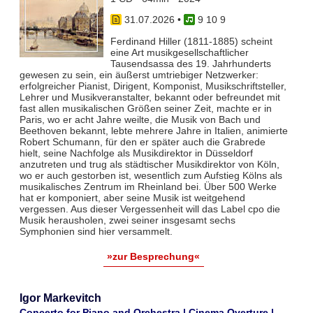
31.07.2026
•
9 10 9
Ferdinand Hiller (1811-1885) scheint
eine Art musikgesellschaftlicher
Tausendsassa des 19. Jahrhunderts
gewesen zu sein, ein äußerst umtriebiger Netzwerker:
erfolgreicher Pianist, Dirigent, Komponist, Musikschriftsteller,
Lehrer und Musikveranstalter, bekannt oder befreundet mit
fast allen musikalischen Größen seiner Zeit, machte er in
Paris, wo er acht Jahre weilte, die Musik von Bach und
Beethoven bekannt, lebte mehrere Jahre in Italien, animierte
Robert Schumann, für den er später auch die Grabrede
hielt, seine Nachfolge als Musikdirektor in Düsseldorf
anzutreten und trug als städtischer Musikdirektor von Köln,
wo er auch gestorben ist, wesentlich zum Aufstieg Kölns als
musikalisches Zentrum im Rheinland bei. Über 500 Werke
hat er komponiert, aber seine Musik ist weitgehend
vergessen. Aus dieser Vergessenheit will das Label cpo die
Musik herausholen, zwei seiner insgesamt sechs
Symphonien sind hier versammelt.
»zur Besprechung«
Igor Markevitch
Concerto for Piano and Orchestra | Cinema Overture |