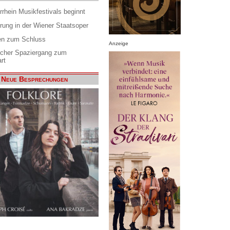
rrhein Musikfestivals beginnt
rung in der Wiener Staatsoper
en zum Schluss
Anzeige
scher Spaziergang zum
rt
Neue Besprechungen