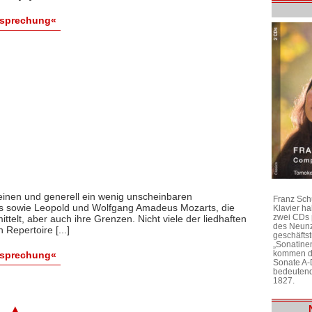
esprechung«
einen und generell ein wenig unscheinbaren
Franz Sch
s sowie Leopold und Wolfgang Amadeus Mozarts, die
Klavier h
zwei CDs 
telt, aber auch ihre Grenzen. Nicht viele der liedhaften
des Neunz
epertoire [...]
geschäftst
„Sonatine
kommen di
esprechung«
Sonate A-
bedeutend
1827.