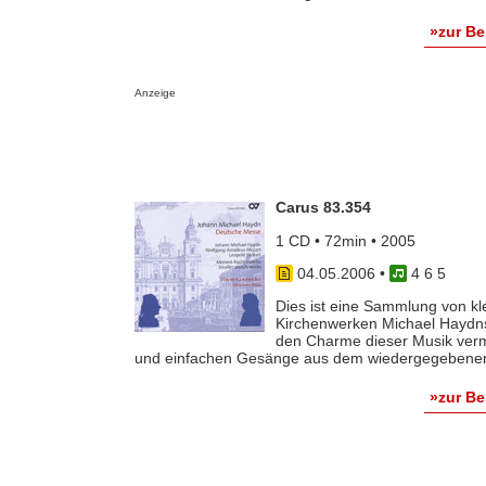
»zur B
Anzeige
Carus 83.354
1 CD • 72min • 2005
04.05.2006
•
4 6 5
Dies ist eine Sammlung von kl
Kirchenwerken Michael Haydn
den Charme dieser Musik vermit
und einfachen Gesänge aus dem wiedergegebenen R
»zur B