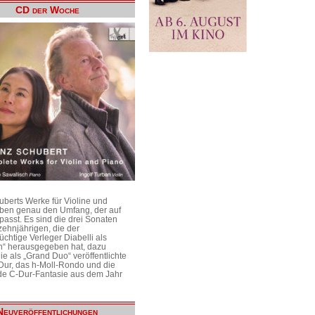
CD der Woche
uberts Werke für Violine und
aben genau den Umfang, der auf
passt. Es sind die drei Sonaten
ehnjährigen, die der
üchtige Verleger Diabelli als
n“ herausgegeben hat, dazu
e als „Grand Duo“ veröffentlichte
Dur, das h-Moll-Rondo und die
e C-Dur-Fantasie aus dem Jahr
Neuveröffentlichungen