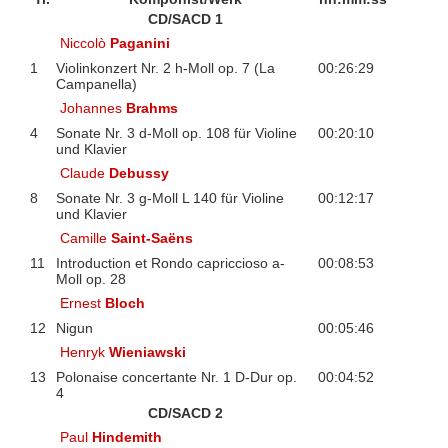
CD/SACD 1
Niccolò
Paganini
1
Violinkonzert Nr. 2 h-Moll op. 7 (La
00:26:29
Campanella)
Johannes
Brahms
4
Sonate Nr. 3 d-Moll op. 108 für Violine
00:20:10
und Klavier
Claude
Debussy
8
Sonate Nr. 3 g-Moll L 140 für Violine
00:12:17
und Klavier
Camille
Saint-Saëns
11
Introduction et Rondo capriccioso a-
00:08:53
Moll op. 28
Ernest
Bloch
12
Nigun
00:05:46
Henryk
Wieniawski
13
Polonaise concertante Nr. 1 D-Dur op.
00:04:52
4
CD/SACD 2
Paul
Hindemith