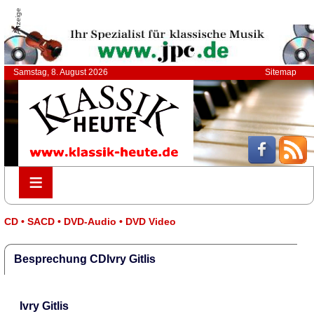
Anzeige
Samstag, 8. August 2026
Sitemap
≡
≡
CD • SACD • DVD-Audio • DVD Video
Besprechung CDIvry Gitlis
Ivry Gitlis