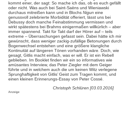
kommt einer, der sagt: So mache ich das, ob es euch gefällt
oder nicht. Was auch bei Saint-Saëns und Wieniawski
durchaus mitreißen kann und in Blochs
Nigun
eine
genussvoll zelebrierte Morbidität offeriert, lässt uns bei
Debussy doch manche Feinabstimmung vermissen und
wirkt spätestens bei Brahms einigermaßen willkürlich – aber
immer spannend. Takt für Takt darf der Hörer auf – teils
extreme – Überraschungen gefasst sein. Dabei hätte ich mir
gewünscht, dass weniger zackig-zufällige Betonungen durch
Bogenwechsel entstehen und eine größere klangliche
Kontinuität auf längeren Tönen vorhanden wäre. Doch, wie
gesagt, Gitlis macht einfach, was er will. Er ist ein Rebell
geblieben. Im Booklet finden wir ein so informatives wie
amüsantes Interview, das Peter Ziegler mit dem Geiger
führte und in welchem auch die um keinen Witz verlegene
Sprunghaftigkeit von Gitlis’ Geist zum Tragen kommt, und
einen kleinen Erinnerungs-Essay von Peter Cossé.
Christoph Schlüren [03.03.2016]
Anzeige