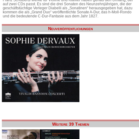
auf zwei CDs passt. Es sind die drei Sonaten des Neunzehnjährigen, die der
geschäftstüchtige Verleger Diabelli als „Sonatinen“ herausgegeben hat, dazu
kommen die als „Grand Duo“ veröffentlichte Sonate A-Dur, das h-Moll-Rondo
und die bedeutende C-Dur-Fantasie aus dem Jahr 1827.
Neuveröffentlichungen
Weitere 39 Themen