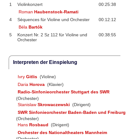
1
Violinkonzert
00:25:38
Roman
Haubenstock-Ramati
4
Séquences für Violine und Orchester
00:12:12
Béla
Bartók
5
Konzert Nr. 2 Sz 112 für Violine und
00:38:55
Orchester
Interpreten der Einspielung
Ivry
Gitlis
(Violine)
Daria
Horova
(Klavier)
Radio-Sinfonieorchester Stuttgart des SWR
(Orchester)
Stanislaw
Skrowaczewski
(Dirigent)
SWR Sinfonieorchester Baden-Baden und Freiburg
(Orchester)
Hans
Rosbaud
(Dirigent)
Orchester des Nationaltheaters Mannheim
(Orchester)