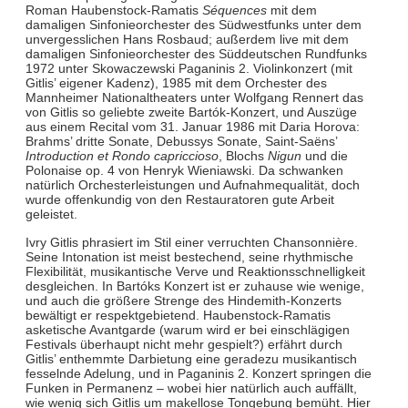
Roman Haubenstock-Ramatis
Séquences
mit dem
damaligen Sinfonieorchester des Südwestfunks unter dem
unvergesslichen Hans Rosbaud; außerdem live mit dem
damaligen Sinfonieorchester des Süddeutschen Rundfunks
1972 unter Skowaczewski Paganinis 2. Violinkonzert (mit
Gitlis’ eigener Kadenz), 1985 mit dem Orchester des
Mannheimer Nationaltheaters unter Wolfgang Rennert das
von Gitlis so geliebte zweite Bartók-Konzert, und Auszüge
aus einem Recital vom 31. Januar 1986 mit Daria Horova:
Brahms’ dritte Sonate, Debussys Sonate, Saint-Saëns’
Introduction et Rondo capriccioso
, Blochs
Nigun
und die
Polonaise op. 4 von Henryk Wieniawski. Da schwanken
natürlich Orchesterleistungen und Aufnahmequalität, doch
wurde offenkundig von den Restauratoren gute Arbeit
geleistet.
Ivry Gitlis phrasiert im Stil einer verruchten Chansonnière.
Seine Intonation ist meist bestechend, seine rhythmische
Flexibilität, musikantische Verve und Reaktionsschnelligkeit
desgleichen. In Bartóks Konzert ist er zuhause wie wenige,
und auch die größere Strenge des Hindemith-Konzerts
bewältigt er respektgebietend. Haubenstock-Ramatis
asketische Avantgarde (warum wird er bei einschlägigen
Festivals überhaupt nicht mehr gespielt?) erfährt durch
Gitlis’ enthemmte Darbietung eine geradezu musikantisch
fesselnde Adelung, und in Paganinis 2. Konzert springen die
Funken in Permanenz – wobei hier natürlich auch auffällt,
wie wenig sich Gitlis um makellose Tongebung bemüht. Hier