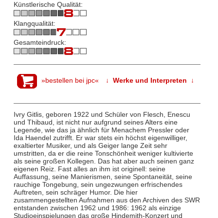
Künstlerische Qualität:
Klangqualität:
Gesamteindruck:
»bestellen bei jpc«
↓ Werke und Interpreten ↓
Ivry Gitlis, geboren 1922 und Schüler von Flesch, Enescu
und Thibaud, ist nicht nur aufgrund seines Alters eine
Legende, wie das ja ähnlich für Menachem Pressler oder
Ida Haendel zutrifft. Er war stets ein höchst eigenwilliger,
exaltierter Musiker, und als Geiger lange Zeit sehr
umstritten, da er die reine Tonschönheit weniger kultivierte
als seine großen Kollegen. Das hat aber auch seinen ganz
eigenen Reiz. Fast alles an ihm ist originell: seine
Auffassung, seine Manierismen, seine Spontaneität, seine
rauchige Tongebung, sein ungezwungen erfrischendes
Auftreten, sein schräger Humor. Die hier
zusammengestellten Aufnahmen aus den Archiven des SWR
entstanden zwischen 1962 und 1986: 1962 als einzige
Studioeinspielungen das große Hindemith-Konzert und