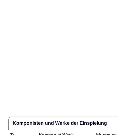
Komponisten und Werke der Einspielung
Tr.
Komponist/Werk
hh:mm:ss