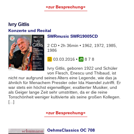
»zur Besprechung«
Ivry Gitlis
Konzerte und Recital
SWRmusic SWR19005CD
2 CD • 2h 36min • 1962, 1972, 1985,
1986
03.03.2016
•
8 7 8
Ivry Gitlis, geboren 1922 und Schüler
von Flesch, Enescu und Thibaud, ist
nicht nur aufgrund seines Alters eine Legende, wie das ja
ähnlich für Menachem Pressler oder Ida Haendel zutrifft. Er
war stets ein höchst eigenwilliger, exaltierter Musiker, und
als Geiger lange Zeit sehr umstritten, da er die reine
Tonschönheit weniger kultivierte als seine großen Kollegen.
[...]
»zur Besprechung«
OehmsClassics OC 708