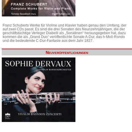
Franz Schuberts Werke für Violine und Klavier haben genau den Umfang, der
auf zwei CDs passt. Es sind die drei Sonaten des Neunzehnjährigen, die der
geschäftstüchtige Verleger Diabelli als „Sonatinen“ herausgegeben hat, dazu
kommen die als „Grand Duo“ veröffentlichte Sonate A-Dur, das h-Moll-Rondo
und die bedeutende C-Dur-Fantasie aus dem Jahr 1827.
Neuveröffentlichungen