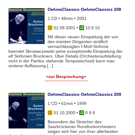
OehmsClassics OehmsClassics 208
1 CD • 48min • 2001
01.09.2001
•
10 8 10
Mit dieser neuen Einspielung der von
den meisten Dirigenten sträflich
vernachlässigten f-Moll-Sinfonie
beendet Skrowaczewski seine exzeptionelle Einspielung der
elf Sinfonien Bruckners. Über Details (Orchesteraufstellung;
nicht in der Partitur stehende Tempowechsel) kann man
anderer Auffassung [...]
»zur Besprechung«
OehmsClassics OehmsClassics 209
1 CD • 61min • 1999
01.10.2000
•
8 8 8
Besonders die Streicher des
Saarbrückener Rundfunkorchesters
zeigen sich hier von ihrer allerbesten