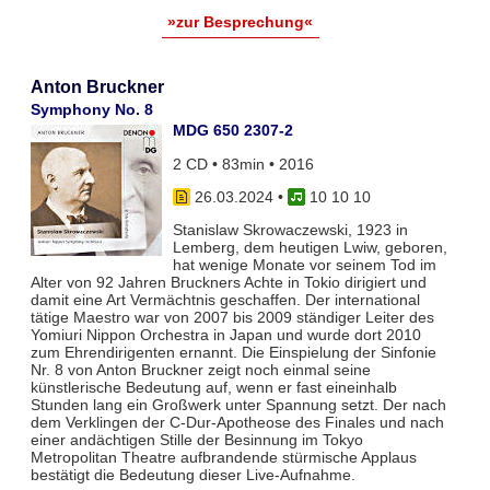
»zur Besprechung«
Anton Bruckner
Symphony No. 8
MDG 650 2307-2
2 CD • 83min • 2016
26.03.2024
•
10 10 10
Stanislaw Skrowaczewski, 1923 in
Lemberg, dem heutigen Lwiw, geboren,
hat wenige Monate vor seinem Tod im
Alter von 92 Jahren Bruckners Achte in Tokio dirigiert und
damit eine Art Vermächtnis geschaffen. Der international
tätige Maestro war von 2007 bis 2009 ständiger Leiter des
Yomiuri Nippon Orchestra in Japan und wurde dort 2010
zum Ehrendirigenten ernannt. Die Einspielung der Sinfonie
Nr. 8 von Anton Bruckner zeigt noch einmal seine
künstlerische Bedeutung auf, wenn er fast eineinhalb
Stunden lang ein Großwerk unter Spannung setzt. Der nach
dem Verklingen der C-Dur-Apotheose des Finales und nach
einer andächtigen Stille der Besinnung im Tokyo
Metropolitan Theatre aufbrandende stürmische Applaus
bestätigt die Bedeutung dieser Live-Aufnahme.