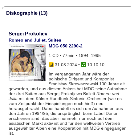
Diskographie (13)
Sergei Prokofiev
Romeo and Juliet, Suites
MDG 650 2290-2
1 CD • 77min • 1994, 1995
31.03.2024
•
10 10 10
Im vergangenen Jahr wäre der
polnische Dirigent und Komponist
Stanisław Skrowaczewski 100 Jahre alt
geworden, und aus diesem Anlass hat MDG seine Aufnahme
der drei Suiten aus Sergej Prokofjews Ballett
Romeo und
Julia
mit dem Kölner Rundfunk-Sinfonie-Orchester (wie es
zum Zeitpunkt der Einspielungen noch hieß) neu
herausgebracht. Dabei handelt es sich um Aufnahmen aus
den Jahren 1994/95, die ursprünglich beim Label Denon
erschienen sind, das aber nunmehr nur noch auf dem
asiatischen Markt aktiv ist und für den weltweiten Vertrieb
ausgewählter Alben eine Kooperation mit MDG eingegangen
ist.