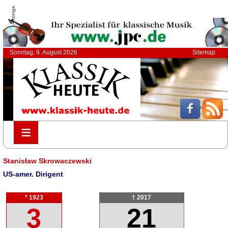
Anzeige
Sonntag, 9. August 2026
Sitemap
≡
≡
Stanisław Skrowaczewski
US-amer. Dirigent
* 1923
† 2017
3
21