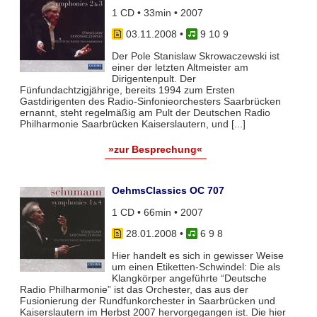
1 CD • 33min • 2007
03.11.2008
•
9 10 9
Der Pole Stanislaw Skrowaczewski ist
einer der letzten Altmeister am
Dirigentenpult. Der
Fünfundachtzigjährige, bereits 1994 zum Ersten
Gastdirigenten des Radio-Sinfonieorchesters Saarbrücken
ernannt, steht regelmäßig am Pult der Deutschen Radio
Philharmonie Saarbrücken Kaiserslautern, und [...]
»zur Besprechung«
OehmsClassics OC 707
1 CD • 66min • 2007
28.01.2008
•
6 9 8
Hier handelt es sich in gewisser Weise
um einen Etiketten-Schwindel: Die als
Klangkörper angeführte “Deutsche
Radio Philharmonie” ist das Orchester, das aus der
Fusionierung der Rundfunkorchester in Saarbrücken und
Kaiserslautern im Herbst 2007 hervorgegangen ist. Die hier