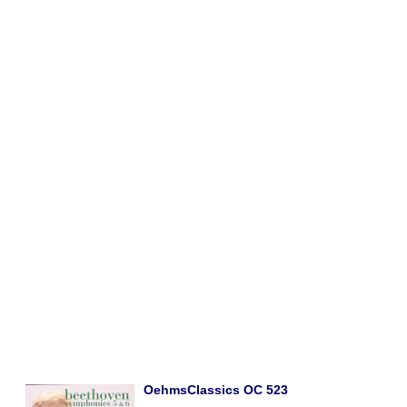
OehmsClassics OC 523