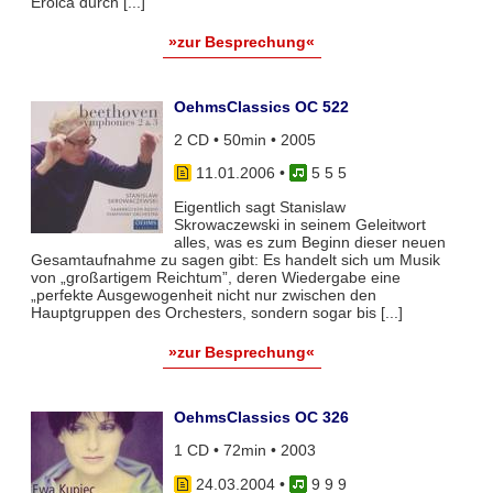
Eroica durch [...]
»zur Besprechung«
OehmsClassics OC 522
2 CD • 50min • 2005
11.01.2006
•
5 5 5
Eigentlich sagt Stanislaw
Skrowaczewski in seinem Geleitwort
alles, was es zum Beginn dieser neuen
Gesamtaufnahme zu sagen gibt: Es handelt sich um Musik
von „großartigem Reichtum”, deren Wiedergabe eine
„perfekte Ausgewogenheit nicht nur zwischen den
Hauptgruppen des Orchesters, sondern sogar bis [...]
»zur Besprechung«
OehmsClassics OC 326
1 CD • 72min • 2003
24.03.2004
•
9 9 9