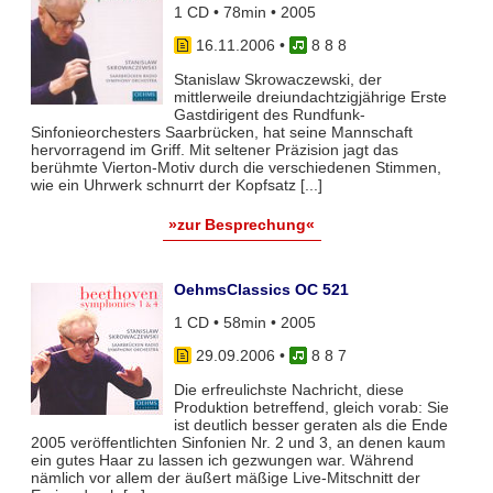
1 CD • 78min • 2005
16.11.2006
•
8 8 8
Stanislaw Skrowaczewski, der
mittlerweile dreiundachtzigjährige Erste
Gastdirigent des Rundfunk-
Sinfonieorchesters Saarbrücken, hat seine Mannschaft
hervorragend im Griff. Mit seltener Präzision jagt das
berühmte Vierton-Motiv durch die verschiedenen Stimmen,
wie ein Uhrwerk schnurrt der Kopfsatz [...]
»zur Besprechung«
OehmsClassics OC 521
1 CD • 58min • 2005
29.09.2006
•
8 8 7
Die erfreulichste Nachricht, diese
Produktion betreffend, gleich vorab: Sie
ist deutlich besser geraten als die Ende
2005 veröffentlichten Sinfonien Nr. 2 und 3, an denen kaum
ein gutes Haar zu lassen ich gezwungen war. Während
nämlich vor allem der äußert mäßige Live-Mitschnitt der