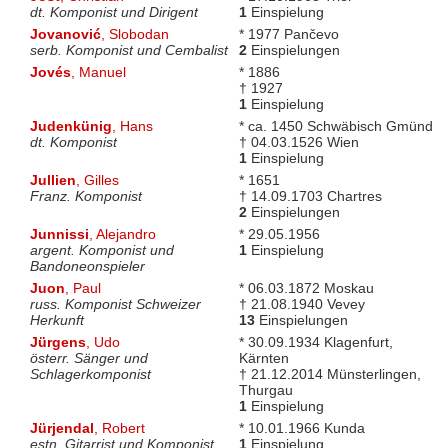
dt. Komponist und Dirigent
1
Einspielung
Jovanović
, Slobodan
* 1977 Pančevo
serb. Komponist und Cembalist
2
Einspielungen
Jovés
, Manuel
* 1886
† 1927
1
Einspielung
Judenkünig
, Hans
* ca. 1450 Schwäbisch Gmünd
dt. Komponist
† 04.03.1526 Wien
1
Einspielung
Jullien
, Gilles
* 1651
Franz. Komponist
† 14.09.1703 Chartres
2
Einspielungen
Junnissi
, Alejandro
* 29.05.1956
argent. Komponist und
1
Einspielung
Bandoneonspieler
Juon
, Paul
* 06.03.1872 Moskau
russ. Komponist Schweizer
† 21.08.1940 Vevey
Herkunft
13
Einspielungen
Jürgens
, Udo
* 30.09.1934 Klagenfurt,
österr. Sänger und
Kärnten
Schlagerkomponist
† 21.12.2014 Münsterlingen,
Thurgau
1
Einspielung
Jürjendal
, Robert
* 10.01.1966 Kunda
estn. Gitarrist und Komponist
1
Einspielung