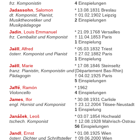
frz. Komponistin
4
Einspielungen
Jadassohn
, Salomon
* 13.08.1831 Breslau
dt. Komponist, Pianist,
† 01.02.1902 Leipzig
Musiktheoretiker und
2
Einspielungen
Musikpädagoge
Jadin
, Louis Emmanuel
* 21.09.1768 Versailles
frz. Cembalist und Komponist
† 11.04.1853 Paris
1
Einspielung
Jaëll
, Alfred
* 05.03.1832 Triest
österr. Komponist und Pianist
† 27.02.1882 Paris
1
Einspielung
Jaëll
, Marie
* 17.08.1846 Steinseltz
franz. Pianistin, Komponistin und
(Département Bas-Rhin)
Pädagogin
† 04.02.1925 Paris
5
Einspielungen
Jaffé
, Ramón
* 1962
Violoncello
4
Einspielungen
James
, Ifor
* 30.08.1931 Carlisle
engl. Hornist und Komponist
† 23.12.2004 Titisee-Neustadt
1
Einspielung
Janáček
, Leoš
* 03.07.1854 Hochwald
tschech. Komponist
† 12.08.1928 Mährisch-Ostrau
56
Einspielungen
Jandl
, Ernst
* 01.08.1925 Wien
österr. Dichter und Schriftsteller
† 09.06.2000 Wien