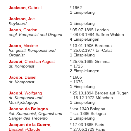
Jackson
, Gabriel
* 1962
1
Einspielung
Jackson
, Joe
Keyboard
1
Einspielung
Jacob
, Gordon
* 05.07.1895 London
engl. Komponist und Dirigent
† 08.06.1984 Saffron Walden
4
Einspielungen
Jacob
, Maxime
* 13.01.1906 Bordeaux
frz. geistl. Komponist und
† 25.02.1977 En-Calat
Organist
1
Einspielung
Jacobi
, Christian August
* 25.05.1688 Grimma
dt. Komponist
† 1725
2
Einspielungen
Jacobi
, Daniel
* 1605
dt. Komponist
† 1676
1
Einspielung
Jacobi
, Wolfgang
* 25.10.1894 Bergen auf Rügen
dt. Komponist und
† 15.12.1972 München
Musikpädagoge
1
Einspielung
Jacopo da Bologna
* vor 1340 Bologna
ital. Komponist, Organist und
† ca. 1386 Bologna
Sänger des Trecento
1
Einspielung
Jacquet de la Guerre
,
* 17.03.1665 Paris
Elisabeth-Claude
† 27.06.1729 Paris