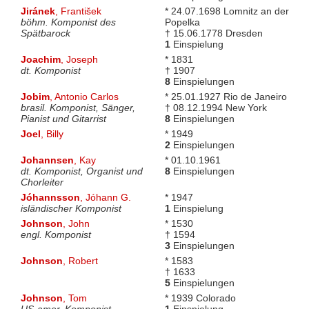
Jiránek
, František
* 24.07.1698 Lomnitz an der
böhm. Komponist des
Popelka
Spätbarock
† 15.06.1778 Dresden
1
Einspielung
Joachim
, Joseph
* 1831
dt. Komponist
† 1907
8
Einspielungen
Jobim
, Antonio Carlos
* 25.01.1927 Rio de Janeiro
brasil. Komponist, Sänger,
† 08.12.1994 New York
Pianist und Gitarrist
8
Einspielungen
Joel
, Billy
* 1949
2
Einspielungen
Johannsen
, Kay
* 01.10.1961
dt. Komponist, Organist und
8
Einspielungen
Chorleiter
Jóhannsson
, Jóhann G.
* 1947
isländischer Komponist
1
Einspielung
Johnson
, John
* 1530
engl. Komponist
† 1594
3
Einspielungen
Johnson
, Robert
* 1583
† 1633
5
Einspielungen
Johnson
, Tom
* 1939 Colorado