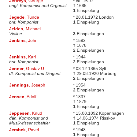
Jeffreys
, George
* ca. 1610
engl. Komponist und Organist
† 1685
1
Einspielung
Jegede
, Tunde
* 28.01.1972 London
brit. Komponist
1
Einspielung
Jelden
, Michael
Violine
3
Einspielungen
Jenkins
, John
* 1592
† 1678
2
Einspielungen
Jenkins
, Karl
* 1944
brit. Komponist
2
Einspielungen
Jenner
, Gustav U.
* 03.12.1865 Sylt
dt. Komponist und Dirigent
† 29.08.1920 Marburg
2
Einspielungen
Jennings
, Joseph
* 1954
2
Einspielungen
Jensen
, Adolf
* 1837
† 1879
1
Einspielung
Jeppesen
, Knud
* 15.08.1892 Kopenhagen
dän. Komponist und
† 14.06.1974 Risskov
Musikwissenschaftler
1
Einspielung
Jerabek
, Pavel
* 1948
1
Einspielung