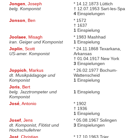
Jongen
, Joseph
* 14.12.1873 Lüttich
belg. Komponist
† 12.07.1953 Sart-les-Spa
4
Einspielungen
Jonson
, Ben
* 1572
† 1637
1
Einspielung
Joolaee
, Misagh
* 1983 Mashhad
iran. Geiger und Komponist
1
Einspielung
Joplin
, Scott
* 24.11.1868 Texarkana,
US-amer. Komponist
Arkansas
† 01.04.1917 New York
3
Einspielungen
Joppich
, Markus
* 26.02.1977 Bochum-
dt. Musikpädagoge und
Wattenscheid
Komponist
1
Einspielung
Joris
, Bert
belg. Jazztrompeter und
1
Einspielung
Komponist
José
, Antonio
* 1902
† 1936
1
Einspielung
Josef
, Jens
* 05.08.1967 Solingen
dt. Komponist, Flötist und
3
Einspielungen
Hochschullehrer
Jost
, Christian
* 17.10.1963 Trier