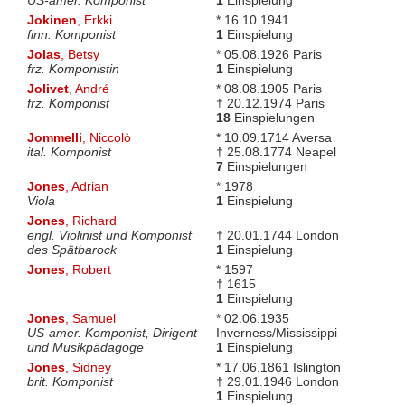
US-amer. Komponist
1
Einspielung
Jokinen
, Erkki
* 16.10.1941
finn. Komponist
1
Einspielung
Jolas
, Betsy
* 05.08.1926 Paris
frz. Komponistin
1
Einspielung
Jolivet
, André
* 08.08.1905 Paris
frz. Komponist
† 20.12.1974 Paris
18
Einspielungen
Jommelli
, Niccolò
* 10.09.1714 Aversa
ital. Komponist
† 25.08.1774 Neapel
7
Einspielungen
Jones
, Adrian
* 1978
Viola
1
Einspielung
Jones
, Richard
engl. Violinist und Komponist
† 20.01.1744 London
des Spätbarock
1
Einspielung
Jones
, Robert
* 1597
† 1615
1
Einspielung
Jones
, Samuel
* 02.06.1935
US-amer. Komponist, Dirigent
Inverness/Mississippi
und Musikpädagoge
1
Einspielung
Jones
, Sidney
* 17.06.1861 Islington
brit. Komponist
† 29.01.1946 London
1
Einspielung