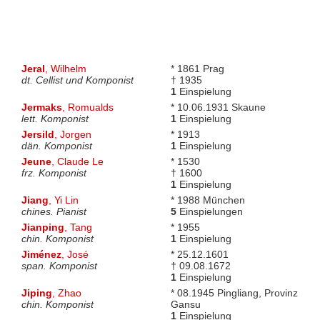
Jeral
, Wilhelm
* 1861 Prag
dt. Cellist und Komponist
† 1935
1
Einspielung
Jermaks
, Romualds
* 10.06.1931 Skaune
lett. Komponist
1
Einspielung
Jersild
, Jorgen
* 1913
dän. Komponist
1
Einspielung
Jeune
, Claude Le
* 1530
frz. Komponist
† 1600
1
Einspielung
Jiang
, Yi Lin
* 1988 München
chines. Pianist
5
Einspielungen
Jianping
, Tang
* 1955
chin. Komponist
1
Einspielung
Jiménez
, José
* 25.12.1601
span. Komponist
† 09.08.1672
1
Einspielung
Jiping
, Zhao
* 08.1945 Pingliang, Provinz
chin. Komponist
Gansu
1
Einspielung