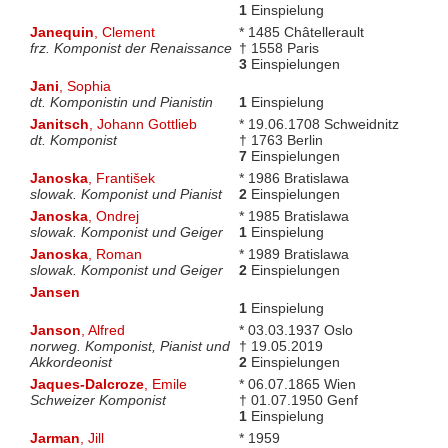
1
Einspielung
Janequin
, Clement
* 1485 Châtellerault
frz. Komponist der Renaissance
† 1558 Paris
3
Einspielungen
Jani
, Sophia
dt. Komponistin und Pianistin
1
Einspielung
Janitsch
, Johann Gottlieb
* 19.06.1708 Schweidnitz
dt. Komponist
† 1763 Berlin
7
Einspielungen
Janoska
, František
* 1986 Bratislawa
slowak. Komponist und Pianist
2
Einspielungen
Janoska
, Ondrej
* 1985 Bratislawa
slowak. Komponist und Geiger
1
Einspielung
Janoska
, Roman
* 1989 Bratislawa
slowak. Komponist und Geiger
2
Einspielungen
Jansen
1
Einspielung
Janson
, Alfred
* 03.03.1937 Oslo
norweg. Komponist, Pianist und
† 19.05.2019
Akkordeonist
2
Einspielungen
Jaques-Dalcroze
, Emile
* 06.07.1865 Wien
Schweizer Komponist
† 01.07.1950 Genf
1
Einspielung
Jarman
, Jill
* 1959