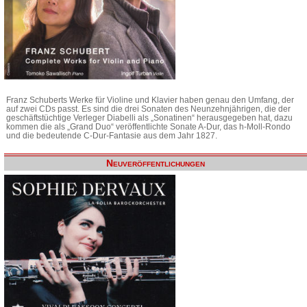
Franz Schuberts Werke für Violine und Klavier haben genau den Umfang, der
auf zwei CDs passt. Es sind die drei Sonaten des Neunzehnjährigen, die der
geschäftstüchtige Verleger Diabelli als „Sonatinen“ herausgegeben hat, dazu
kommen die als „Grand Duo“ veröffentlichte Sonate A-Dur, das h-Moll-Rondo
und die bedeutende C-Dur-Fantasie aus dem Jahr 1827.
Neuveröffentlichungen