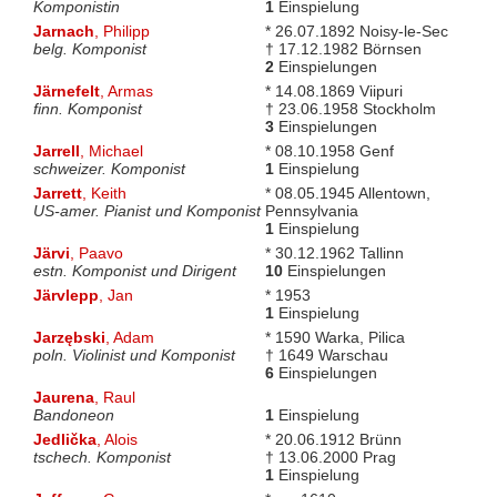
Komponistin
1
Einspielung
Jarnach
, Philipp
* 26.07.1892 Noisy-le-Sec
belg. Komponist
† 17.12.1982 Börnsen
2
Einspielungen
Järnefelt
, Armas
* 14.08.1869 Viipuri
finn. Komponist
† 23.06.1958 Stockholm
3
Einspielungen
Jarrell
, Michael
* 08.10.1958 Genf
schweizer. Komponist
1
Einspielung
Jarrett
, Keith
* 08.05.1945 Allentown,
US-amer. Pianist und Komponist
Pennsylvania
1
Einspielung
Järvi
, Paavo
* 30.12.1962 Tallinn
estn. Komponist und Dirigent
10
Einspielungen
Järvlepp
, Jan
* 1953
1
Einspielung
Jarzębski
, Adam
* 1590 Warka, Pilica
poln. Violinist und Komponist
† 1649 Warschau
6
Einspielungen
Jaurena
, Raul
Bandoneon
1
Einspielung
Jedlička
, Alois
* 20.06.1912 Brünn
tschech. Komponist
† 13.06.2000 Prag
1
Einspielung