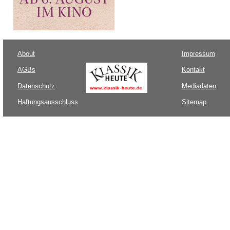
About
Impressum
AGBs
Kontakt
Datenschutz
Mediadaten
Haftungsausschluss
Sitemap