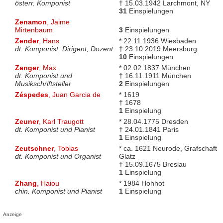
österr. Komponist
† 15.03.1942 Larchmont, NY
31
Einspielungen
Zenamon
, Jaime
Mirtenbaum
3
Einspielungen
Zender
, Hans
* 22.11.1936 Wiesbaden
dt. Komponist, Dirigent, Dozent
† 23.10.2019 Meersburg
10
Einspielungen
Zenger
, Max
* 02.02.1837 München
dt. Komponist und
† 16.11.1911 München
Musikschriftsteller
2
Einspielungen
Zéspedes
, Juan Garcia de
* 1619
† 1678
1
Einspielung
Zeuner
, Karl Traugott
* 28.04.1775 Dresden
dt. Komponist und Pianist
† 24.01.1841 Paris
1
Einspielung
Zeutschner
, Tobias
* ca. 1621 Neurode, Grafschaft
dt. Komponist und Organist
Glatz
† 15.09.1675 Breslau
1
Einspielung
Zhang
, Haiou
* 1984 Hohhot
chin. Komponist und Pianist
1
Einspielung
Anzeige