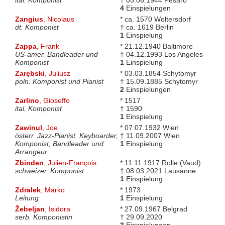
4
Einspielungen
Zangius
, Nicolaus
* ca. 1570 Woltersdorf
dt. Komponist
† ca. 1619 Berlin
1
Einspielung
Zappa
, Frank
* 21.12.1940 Baltimore
US-amer. Bandleader und
† 04.12.1993 Los Angeles
Komponist
1
Einspielung
Zarębski
, Juliusz
* 03.03.1854 Schytomyr
poln. Komponist und Pianist
† 15.09.1885 Schytomyr
2
Einspielungen
Zarlino
, Gioseffo
* 1517
ital. Komponist
† 1590
1
Einspielung
Zawinul
, Joe
* 07.07.1932 Wien
österr. Jazz-Pianist, Keyboarder,
† 11.09.2007 Wien
Komponist, Bandleader und
1
Einspielung
Arrangeur
Zbinden
, Julien-François
* 11.11.1917 Rolle (Vaud)
schweizer. Komponist
† 08.03.2021 Lausanne
1
Einspielung
Zdralek
, Marko
* 1973
Leitung
1
Einspielung
Žebeljan
, Isidora
* 27.09.1967 Belgrad
serb. Komponistin
† 29.09.2020
3
Einspielungen