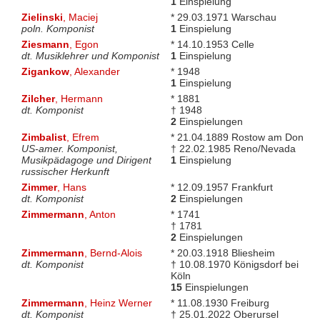
1
Einspielung
Zielinski
, Maciej
* 29.03.1971 Warschau
poln. Komponist
1
Einspielung
Ziesmann
, Egon
* 14.10.1953 Celle
dt. Musiklehrer und Komponist
1
Einspielung
Zigankow
, Alexander
* 1948
1
Einspielung
Zilcher
, Hermann
* 1881
dt. Komponist
† 1948
2
Einspielungen
Zimbalist
, Efrem
* 21.04.1889 Rostow am Don
US-amer. Komponist,
† 22.02.1985 Reno/Nevada
Musikpädagoge und Dirigent
1
Einspielung
russischer Herkunft
Zimmer
, Hans
* 12.09.1957 Frankfurt
dt. Komponist
2
Einspielungen
Zimmermann
, Anton
* 1741
† 1781
2
Einspielungen
Zimmermann
, Bernd-Alois
* 20.03.1918 Bliesheim
dt. Komponist
† 10.08.1970 Königsdorf bei
Köln
15
Einspielungen
Zimmermann
, Heinz Werner
* 11.08.1930 Freiburg
dt. Komponist
† 25.01.2022 Oberursel