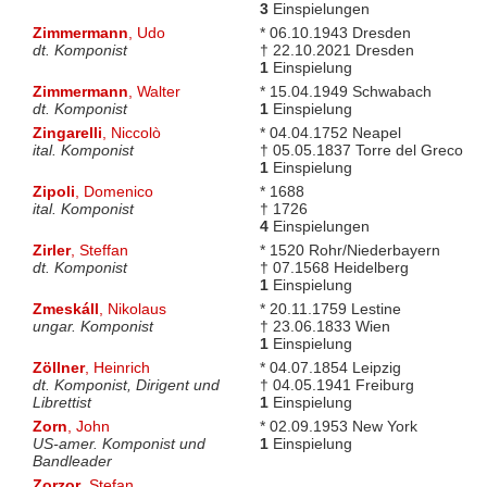
3
Einspielungen
Zimmermann
, Udo
* 06.10.1943 Dresden
dt. Komponist
† 22.10.2021 Dresden
1
Einspielung
Zimmermann
, Walter
* 15.04.1949 Schwabach
dt. Komponist
1
Einspielung
Zingarelli
, Niccolò
* 04.04.1752 Neapel
ital. Komponist
† 05.05.1837 Torre del Greco
1
Einspielung
Zipoli
, Domenico
* 1688
ital. Komponist
† 1726
4
Einspielungen
Zirler
, Steffan
* 1520 Rohr/Niederbayern
dt. Komponist
† 07.1568 Heidelberg
1
Einspielung
Zmeskáll
, Nikolaus
* 20.11.1759 Lestine
ungar. Komponist
† 23.06.1833 Wien
1
Einspielung
Zöllner
, Heinrich
* 04.07.1854 Leipzig
dt. Komponist, Dirigent und
† 04.05.1941 Freiburg
Librettist
1
Einspielung
Zorn
, John
* 02.09.1953 New York
US-amer. Komponist und
1
Einspielung
Bandleader
Zorzor
, Stefan