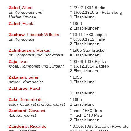
Zabel
, Albert
* 22.02.1834 Berlin
dt. Komponist und
† 16.02.1910 St. Petersburg
Harfenvirtuose
1
Einspielung
Zabel
, Frank
* 1968
2
Einspielungen
Zachow
, Friedrich Wilhelm
* 13.11.1663 Leipzig
dt. Komponist
† 07.08.1712 Halle
2
Einspielungen
Zahnhausen
, Markus
* 1965 Saarbrücken
dt. Komponist und Blockflötist
4
Einspielungen
Zajc
, Ivan
* 03.08.1832 Rijeka
kroat. Komponist und Dirigent
† 16.12.1914 Zagreb
2
Einspielungen
Zakarian
, Suren
* 1956
armen. Komponist
1
Einspielung
Zakharov
, Pavel
1
Einspielung
Zala
, Bernardo de
* 1685
span. Organist und Komponist
1
Einspielung
Zamboni
, Giovanni
* nach 1650 Rom
ital. Komponist
† nach 1713 Pisa
2
Einspielungen
Zandonai
, Riccardo
* 30.05.1883 Sacco di Rovereto
ital. Komponist
† 05.06.1944 Pesaro