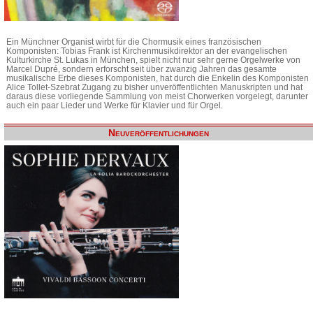
Ein Münchner Organist wirbt für die Chormusik eines französischen
Komponisten: Tobias Frank ist Kirchenmusikdirektor an der evangelischen
Kulturkirche St. Lukas in München, spielt nicht nur sehr gerne Orgelwerke von
Marcel Dupré, sondern erforscht seit über zwanzig Jahren das gesamte
musikalische Erbe dieses Komponisten, hat durch die Enkelin des Komponisten
Alice Tollet-Szebrat Zugang zu bisher unveröffentlichten Manuskripten und hat
daraus diese vorliegende Sammlung von meist Chorwerken vorgelegt, darunter
auch ein paar Lieder und Werke für Klavier und für Orgel.
Neuveröffentlichungen