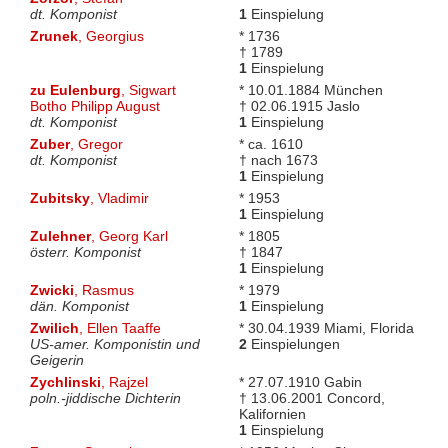
dt. Komponist
1
Einspielung
Zrunek
, Georgius
* 1736
† 1789
1
Einspielung
zu Eulenburg
, Sigwart
* 10.01.1884 München
Botho Philipp August
† 02.06.1915 Jaslo
dt. Komponist
1
Einspielung
Zuber
, Gregor
* ca. 1610
dt. Komponist
† nach 1673
1
Einspielung
Zubitsky
, Vladimir
* 1953
1
Einspielung
Zulehner
, Georg Karl
* 1805
österr. Komponist
† 1847
1
Einspielung
Zwicki
, Rasmus
* 1979
dän. Komponist
1
Einspielung
Zwilich
, Ellen Taaffe
* 30.04.1939 Miami, Florida
US-amer. Komponistin und
2
Einspielungen
Geigerin
Zychlinski
, Rajzel
* 27.07.1910 Gabin
poln.-jiddische Dichterin
† 13.06.2001 Concord,
Kalifornien
1
Einspielung