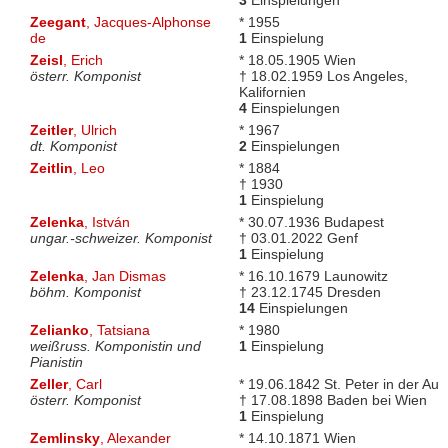
Zeegant
, Jacques-Alphonse
* 1955
de
1
Einspielung
Zeisl
, Erich
* 18.05.1905 Wien
österr. Komponist
† 18.02.1959 Los Angeles,
Kalifornien
4
Einspielungen
Zeitler
, Ulrich
* 1967
dt. Komponist
2
Einspielungen
Zeitlin
, Leo
* 1884
† 1930
1
Einspielung
Zelenka
, István
* 30.07.1936 Budapest
ungar.-schweizer. Komponist
† 03.01.2022 Genf
1
Einspielung
Zelenka
, Jan Dismas
* 16.10.1679 Launowitz
böhm. Komponist
† 23.12.1745 Dresden
14
Einspielungen
Zelianko
, Tatsiana
* 1980
weißruss. Komponistin und
1
Einspielung
Pianistin
Zeller
, Carl
* 19.06.1842 St. Peter in der Au
österr. Komponist
† 17.08.1898 Baden bei Wien
1
Einspielung
Zemlinsky
, Alexander
* 14.10.1871 Wien