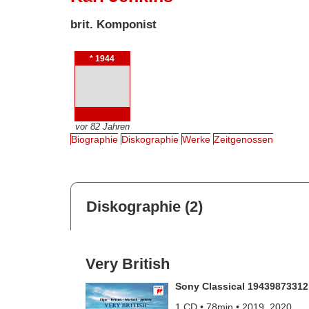
brit. Komponist
* 1944
vor 82 Jahren
Biographie
Diskographie
Werke
Zeitgenossen
Diskographie (2)
Very British
Sony Classical 19439873312
1 CD • 78min • 2019, 2020