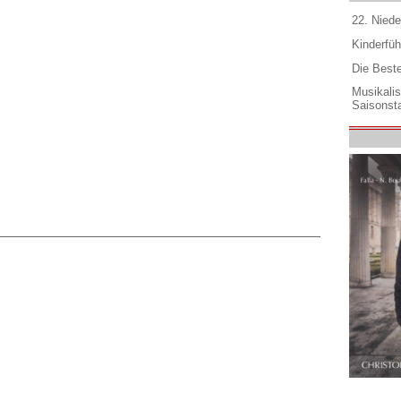
22. Niede
Kinderfüh
Die Best
Musikali
Saisonsta