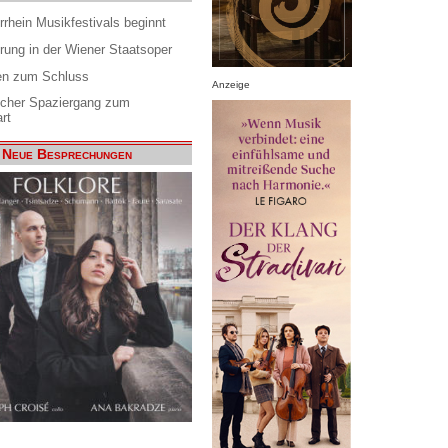
rrhein Musikfestivals beginnt
rung in der Wiener Staatsoper
en zum Schluss
Anzeige
scher Spaziergang zum
rt
Neue Besprechungen