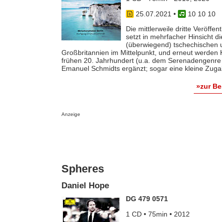
25.07.2021
•
10 10 10
Die mittlerweile dritte Veröf
setzt in mehrfacher Hinsicht d
(überwiegend) tschechischen 
Großbritannien im Mittelpunkt, und erneut werden 
frühen 20. Jahrhundert (u.a. dem Serenadengenre
Emanuel Schmidts ergänzt; sogar eine kleine Zugab
»zur B
Anzeige
Spheres
Daniel Hope
DG 479 0571
1 CD • 75min • 2012