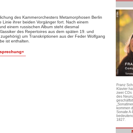
fentlichung des Kammerorchesters Metamorphosen Berlin
ie Linie ihrer beiden Vorgänger fort. Nach einem
und einem russischen Album steht diesmal
Klassiker des Repertoires aus dem späten 19. und
 zugehörig) um Transkriptionen aus der Feder Wolfgang
e ist enthalten.
esprechung«
Franz Sch
Klavier h
zwei CDs 
des Neunz
geschäftst
„Sonatine
kommen di
Sonate A-
bedeutend
1827.