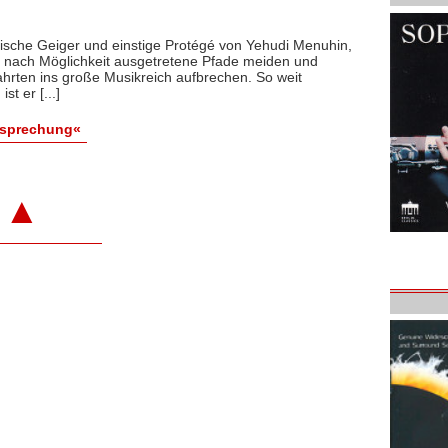
itische Geiger und einstige Protégé von Yehudi Menuhin,
l nach Möglichkeit ausgetretene Pfade meiden und
hrten ins große Musikreich aufbrechen. So weit
t er [...]
esprechung«
▲