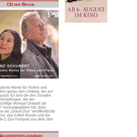
CD der Woche
uberts Werke für Violine und
aben genau den Umfang, der auf
passt. Es sind die drei Sonaten
ehnjährigen, die der
üchtige Verleger Diabelli als
n“ herausgegeben hat, dazu
e als „Grand Duo“ veröffentlichte
Dur, das h-Moll-Rondo und die
e C-Dur-Fantasie aus dem Jahr
Neuveröffentlichungen