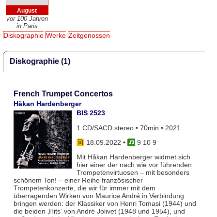
August
vor 100 Jahren
in Paris
Diskographie
Werke
Zeitgenossen
Diskographie (1)
French Trumpet Concertos
Håkan Hardenberger
BIS 2523
1 CD/SACD stereo • 70min • 2021
18.09.2022
•
9 10 9
Mit Håkan Hardenberger widmet sich
hier einer der nach wie vor führenden
Trompetenvirtuosen – mit besonders
schönem Ton! – einer Reihe französischer
Trompetenkonzerte, die wir für immer mit dem
überragenden Wirken von Maurice André in Verbindung
bringen werden: der Klassiker von Henri Tomasi (1944) und
die beiden ‚Hits‘ von André Jolivet (1948 und 1954), und