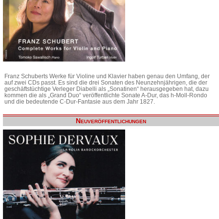
Franz Schuberts Werke für Violine und Klavier haben genau den Umfang, der
auf zwei CDs passt. Es sind die drei Sonaten des Neunzehnjährigen, die der
geschäftstüchtige Verleger Diabelli als „Sonatinen“ herausgegeben hat, dazu
kommen die als „Grand Duo“ veröffentlichte Sonate A-Dur, das h-Moll-Rondo
und die bedeutende C-Dur-Fantasie aus dem Jahr 1827.
Neuveröffentlichungen