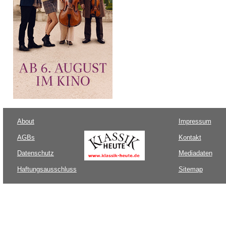
About
Impressum
AGBs
Kontakt
Datenschutz
Mediadaten
Haftungsausschluss
Sitemap