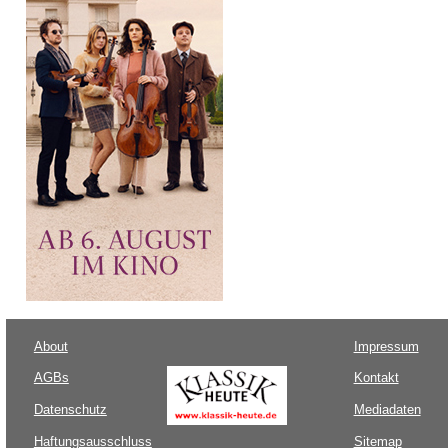
About
Impressum
AGBs
Kontakt
Datenschutz
Mediadaten
Haftungsausschluss
Sitemap