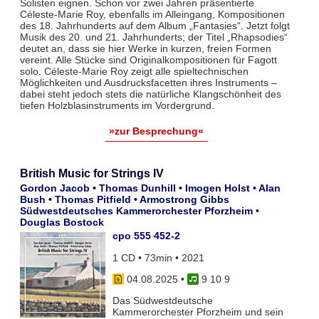
Solisten eignen. Schon vor zwei Jahren präsentierte
Céleste-Marie Roy, ebenfalls im Alleingang, Kompositionen
des 18. Jahrhunderts auf dem Album „Fantasies“. Jetzt folgt
Musik des 20. und 21. Jahrhunderts; der Titel „Rhapsodies“
deutet an, dass sie hier Werke in kurzen, freien Formen
vereint. Alle Stücke sind Originalkompositionen für Fagott
solo. Céleste-Marie Roy zeigt alle spieltechnischen
Möglichkeiten und Ausdrucksfacetten ihres Instruments –
dabei steht jedoch stets die natürliche Klangschönheit des
tiefen Holzblasinstruments im Vordergrund.
»zur Besprechung«
British Music for Strings IV
Gordon Jacob • Thomas Dunhill • Imogen Holst • Alan
Bush • Thomas Pitfield • Armostrong Gibbs
Südwestdeutsches Kammerorchester Pforzheim •
Douglas Bostock
cpo 555 452-2
1 CD • 73min • 2021
04.08.2025
•
9 10 9
Das Südwestdeutsche
Kammerorchester Pforzheim und sein