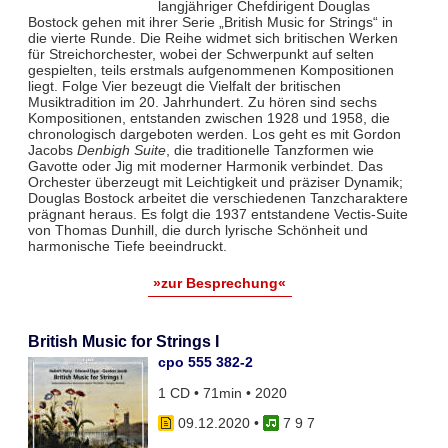
langjähriger Chefdirigent Douglas
Bostock gehen mit ihrer Serie „British Music for Strings“ in
die vierte Runde. Die Reihe widmet sich britischen Werken
für Streichorchester, wobei der Schwerpunkt auf selten
gespielten, teils erstmals aufgenommenen Kompositionen
liegt. Folge Vier bezeugt die Vielfalt der britischen
Musiktradition im 20. Jahrhundert. Zu hören sind sechs
Kompositionen, entstanden zwischen 1928 und 1958, die
chronologisch dargeboten werden. Los geht es mit Gordon
Jacobs
Denbigh Suite
, die traditionelle Tanzformen wie
Gavotte oder Jig mit moderner Harmonik verbindet. Das
Orchester überzeugt mit Leichtigkeit und präziser Dynamik;
Douglas Bostock arbeitet die verschiedenen Tanzcharaktere
prägnant heraus. Es folgt die 1937 entstandene Vectis-Suite
von Thomas Dunhill, die durch lyrische Schönheit und
harmonische Tiefe beeindruckt.
»zur Besprechung«
British Music for Strings I
cpo 555 382-2
1 CD • 71min • 2020
09.12.2020
•
7 9 7