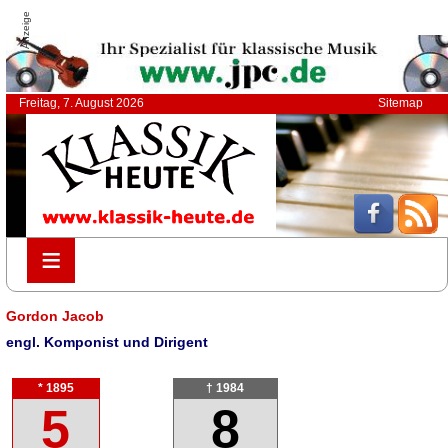
Anzeige
Freitag, 7. August 2026
Sitemap
≡
≡
Gordon Jacob
engl. Komponist und Dirigent
* 1895
† 1984
5
8