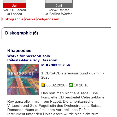
Juli
Juni
vor 131 Jahren
vor 42 Jahren
in London
in Saffron Walden
Diskographie
Werke
Zeitgenossen
Diskographie (6)
Rhapsodies
Works for bassoon solo
Céleste-Marie Roy, Bassoon
MDG 903 2379-6
1 CD/SACD stereo/surround • 67min •
2025
06.02.2026
•
10 10 10
Das hört man nicht alle Tage! Eine
komplette CD bestreitet Céleste-Marie
Roy ganz allein mit ihrem Fagott. Die amerikanische
Virtuosin und Solo-Fagottistin des Orchestre de la Suisse
Romande räumt auf mit dem Vorurteil, das Tiefste
Instrument unter den Holzbläsern würde sich nicht zum