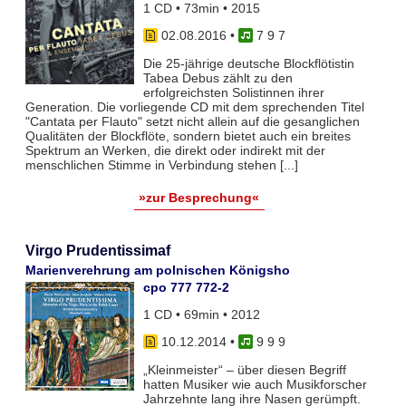
1 CD • 73min • 2015
02.08.2016
•
7 9 7
Die 25-jährige deutsche Blockflötistin
Tabea Debus zählt zu den
erfolgreichsten Solistinnen ihrer
Generation. Die vorliegende CD mit dem sprechenden Titel
"Cantata per Flauto" setzt nicht allein auf die gesanglichen
Qualitäten der Blockflöte, sondern bietet auch ein breites
Spektrum an Werken, die direkt oder indirekt mit der
menschlichen Stimme in Verbindung stehen [...]
»zur Besprechung«
Virgo Prudentissimaf
Marienverehrung am polnischen Königsho
cpo 777 772-2
1 CD • 69min • 2012
10.12.2014
•
9 9 9
„Kleinmeister“ – über diesen Begriff
hatten Musiker wie auch Musikforscher
Jahrzehnte lang ihre Nasen gerümpft.