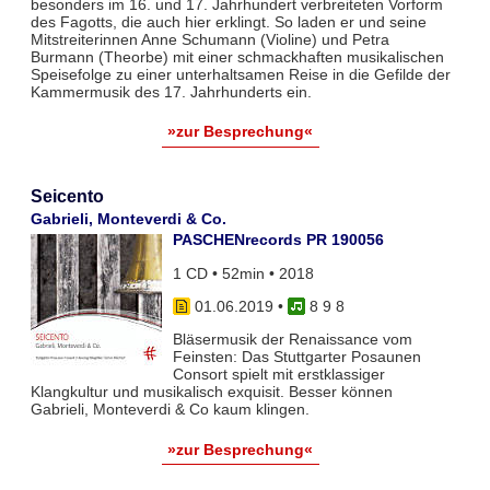
besonders im 16. und 17. Jahrhundert verbreiteten Vorform
des Fagotts, die auch hier erklingt. So laden er und seine
Mitstreiterinnen Anne Schumann (Violine) und Petra
Burmann (Theorbe) mit einer schmackhaften musikalischen
Speisefolge zu einer unterhaltsamen Reise in die Gefilde der
Kammermusik des 17. Jahrhunderts ein.
»zur Besprechung«
Seicento
Gabrieli, Monteverdi & Co.
PASCHENrecords PR 190056
1 CD • 52min • 2018
01.06.2019
•
8 9 8
Bläsermusik der Renaissance vom
Feinsten: Das Stuttgarter Posaunen
Consort spielt mit erstklassiger
Klangkultur und musikalisch exquisit. Besser können
Gabrieli, Monteverdi & Co kaum klingen.
»zur Besprechung«