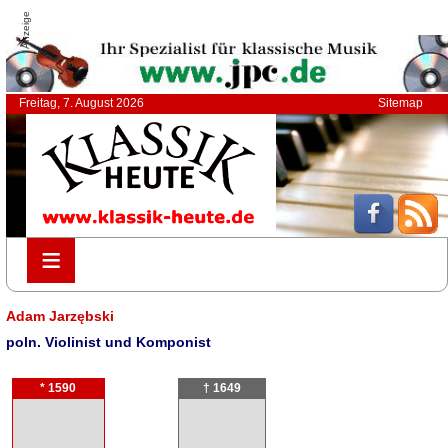
Anzeige
Freitag, 7. August 2026
Sitemap
≡
≡
Adam Jarzębski
poln. Violinist und Komponist
* 1590
† 1649