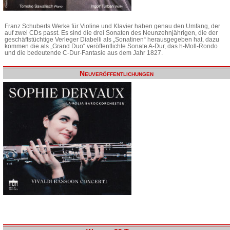
Franz Schuberts Werke für Violine und Klavier haben genau den Umfang, der
auf zwei CDs passt. Es sind die drei Sonaten des Neunzehnjährigen, die der
geschäftstüchtige Verleger Diabelli als „Sonatinen“ herausgegeben hat, dazu
kommen die als „Grand Duo“ veröffentlichte Sonate A-Dur, das h-Moll-Rondo
und die bedeutende C-Dur-Fantasie aus dem Jahr 1827.
Neuveröffentlichungen