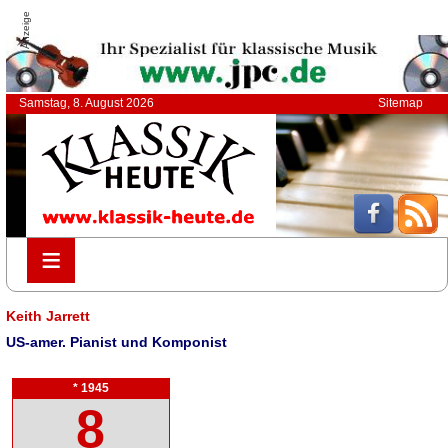
Anzeige
Samstag, 8. August 2026
Sitemap
≡
≡
Keith Jarrett
US-amer. Pianist und Komponist
* 1945
8