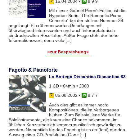
15.04.2004
•
8 9 9
Mit dieser Gabriel Pierné-Edition ist die
Hyperion-Serie „The Romantic Piano
Concerto“ bei der stolzen Nummer 34
angelangt. Ein rühmenswertes Unterfangen mit
überwiegend interessanten und auch interpretatorisch
eindrucksvollen Resultaten. Außer Frage steht der hohe
Informationswert, denn viele [...]
»zur Besprechung«
Fagotto & Pianoforte
La Bottega Discantica Discantica 83
1 CD • 64min • 2000
05.08.2002
•
8 7 7
Auch dies gibt es immer noch:
Kompositionen, die im Verborgenen
blühen. Zum Beispiel jene Werke für
Soloinstrumente, die kaum eine Chance bekommen, im
üblichen Konzertbetrieb kammermusikalisch gewürdigt zu
werden. Namentlich für das Fagott gibt es da (fast) nur den
Ausweg einer CD-Produktion. Ganz [...]