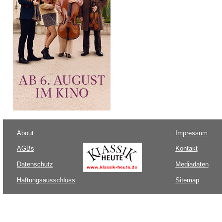
About
Impressum
AGBs
Kontakt
Datenschutz
Mediadaten
Haftungsausschluss
Sitemap