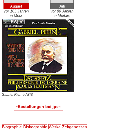
August
Juli
vor 163 Jahren
vor 89 Jahren
in Metz
in Morlaix
Gabriel Pierné / BIS
»Bestellungen bei jpc«
Biographie
Diskographie
Werke
Zeitgenossen