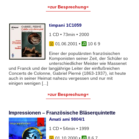
»zur Besprechung«
timpani 1C1059
1 CD • 73min • 2000
01.06.2001
•
10 6 9
Einer der populärsten französischen
Komponisten seiner Zeit, der Schüler so
unterschiedlicher Meister wie Massenet
und Franck und der langjährige Leiter der einflußreichen
Concerts de Colonne, Gabriel Pierné (1863-1937), ist heute
auch in seiner Heimat nahezu vergessen und nur mit
einigen wenigen [...]
»zur Besprechung«
Impressionen – Französische Bläserquintette
Amati ami 9804/1
1 CD • 54min • 1999
01.10.2000
•
8 6 7