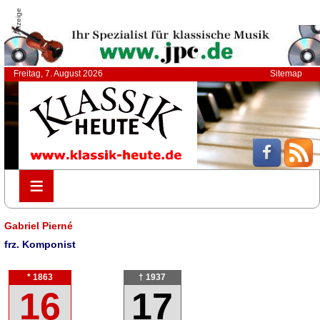
Anzeige
Freitag, 7. August 2026
Sitemap
≡
≡
Gabriel Pierné
frz. Komponist
* 1863
† 1937
16
17