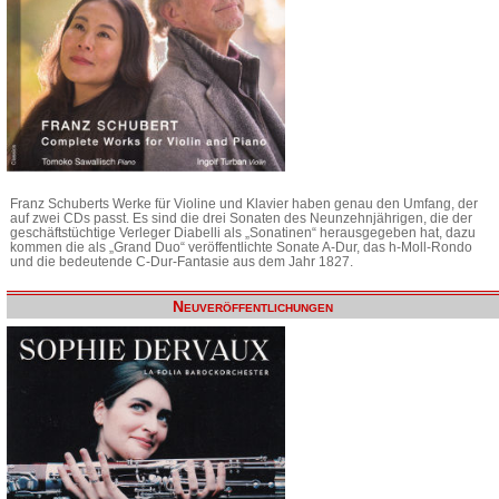
Franz Schuberts Werke für Violine und Klavier haben genau den Umfang, der
auf zwei CDs passt. Es sind die drei Sonaten des Neunzehnjährigen, die der
geschäftstüchtige Verleger Diabelli als „Sonatinen“ herausgegeben hat, dazu
kommen die als „Grand Duo“ veröffentlichte Sonate A-Dur, das h-Moll-Rondo
und die bedeutende C-Dur-Fantasie aus dem Jahr 1827.
Neuveröffentlichungen