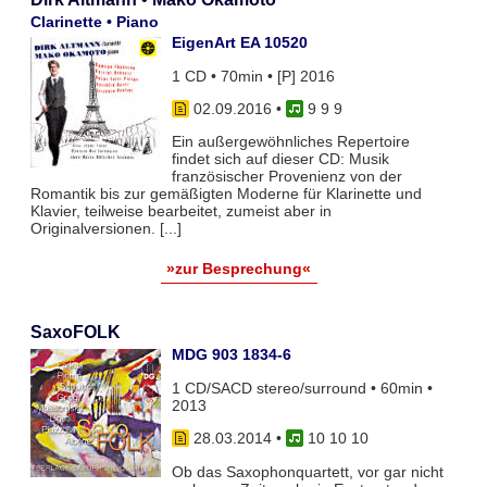
Clarinette • Piano
EigenArt EA 10520
1 CD • 70min • [P] 2016
02.09.2016
•
9 9 9
Ein außergewöhnliches Repertoire
findet sich auf dieser CD: Musik
französischer Provenienz von der
Romantik bis zur gemäßigten Moderne für Klarinette und
Klavier, teilweise bearbeitet, zumeist aber in
Originalversionen. [...]
»zur Besprechung«
SaxoFOLK
MDG 903 1834-6
1 CD/SACD stereo/surround • 60min •
2013
28.03.2014
•
10 10 10
Ob das Saxophonquartett, vor gar nicht