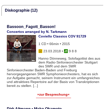
Diskographie (12)
Bassoon_Fagott_Basson!
Concertos arranged by N. Tarkmann
Coviello Classics COV 91729
1 CD • 66min • 2015
23.03.2018
•
9 8 8
Hanno Dönneweg, Solofagottist des aus
dem Radio-Sinfonieorchester Stuttgart
des SWR und dem SWR
Sinfonieorchester Baden-Baden und Freiburg
hervorgegangenen SWR Symphonieorchesters, hat es sich
zur Aufgabe gemacht, seinem Instrument ein umfangreiches
und attraktives Repertoire auf der Basis von Transkriptionen
bereit zu stellen. [...]
»zur Besprechung«
Dirk Altmann • Mako Okamoto