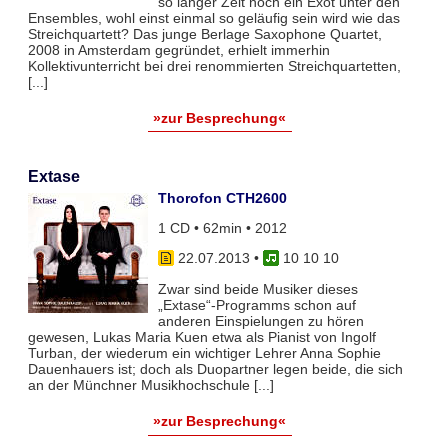
so langer Zeit noch ein Exot unter den
Ensembles, wohl einst einmal so geläufig sein wird wie das
Streichquartett? Das junge Berlage Saxophone Quartet,
2008 in Amsterdam gegründet, erhielt immerhin
Kollektivunterricht bei drei renommierten Streichquartetten,
[...]
»zur Besprechung«
Extase
Thorofon CTH2600
1 CD • 62min • 2012
22.07.2013
•
10 10 10
Zwar sind beide Musiker dieses
„Extase“-Programms schon auf
anderen Einspielungen zu hören
gewesen, Lukas Maria Kuen etwa als Pianist von Ingolf
Turban, der wiederum ein wichtiger Lehrer Anna Sophie
Dauenhauers ist; doch als Duopartner legen beide, die sich
an der Münchner Musikhochschule [...]
»zur Besprechung«