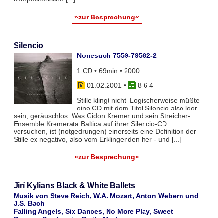
»zur Besprechung«
Silencio
Nonesuch 7559-79582-2
1 CD • 69min • 2000
01.02.2001
•
8 6 4
Stille klingt nicht. Logischerweise müßte
eine CD mit dem Titel Silencio also leer
sein, geräuschlos. Was Gidon Kremer und sein Streicher-
Ensemble Kremerata Baltica auf ihrer Silencio-CD
versuchen, ist (notgedrungen) einerseits eine Definition der
Stille ex negativo, also vom Erklingenden her - und [...]
»zur Besprechung«
Jirí Kylians Black & White Ballets
Musik von Steve Reich, W.A. Mozart, Anton Webern und
J.S. Bach
Falling Angels, Six Dances, No More Play, Sweet