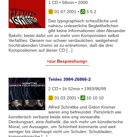
1 CD • 58min • 2000
01.07.2001
•
5 5 2
Das typographisch scheußliche und
nahezu unleserliche Begleitheftchen
gibt keine Informationen über Alexander
Bakshi, bietet dafür um so mehr vom Komponisten selbst
Verfaßtes. Diesem nur schwer verdaulichen, weitgehend
hochtrabenden Unsinn ist zu entnehmen, daß die drei
Kompositionen auf dieser CD [...]
»zur Besprechung«
Teldec 3984-26866-2
2 CD • 1h 52min • 1993/96/99
01.03.2001
•
10 10 10
Alfred Schnittke und Gidon Kremer
waren eng befreundet. Persönlich wie
künstlerisch verband beide eine eng verwandte
Denkungsart, eine Ästhetik, die sich mehr um künstlerische
Moral, um Aussagen, um Schönheit kümmerte und weit
weniger bis überhaupt nicht um Schulen, Schubladen,
kompositorische [...]