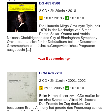
DG 483 6566
2 CD • 2h 29min • 2018
10.07.2019
•
10 10 10
Die Litauerin Mirga Grazinyte-Tyla, seit
1976 in der Nachfolge von Simon
Rattle, Sakari Oramo und Andris
Nelsons Chefdirigentin des City of Birmingham Symphony
Orchestra, hat sich für ihr Debütalbum bei der Deutschen
Grammophon ein höchst außergewöhnliches Programm
ausgesucht [...]
»zur Besprechung«
ECM 476 7291
2 CD • 2h 11min • 2001, 2002
29.11.2005
•
10 10 10
Beim Hören dieser zwei CDs mußte ich
an eine Szene aus Alfred Hitchcocks
Der Fremde im Zug denken: Der
besessene Bruno Anthony hat gerade das Feuerzeug seines