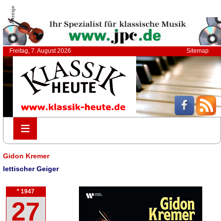
Anzeige
Freitag, 7. August 2026
Sitemap
≡
≡
Gidon Kremer
lettischer Geiger
* 1947
27