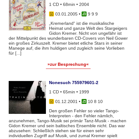
1 CD • 68min • 2004
03.01.2005
•
9 9 9
„Kremerland“ ist die musikalische
Heimat und ganze Welt des Stargeigers
Gidon Kremer. Nicht von ungefähr ist
der Mittelpunkt des wunderbaren CD-Covers von Neil Gower
ein großes Zirkuszelt. Kremer bietet etliche Stars in seiner
Manege auf, die ihm huldigen und zugleich seine Vorlieben
für [...]
»zur Besprechung«
Nonesuch 755979601-2
1 CD • 65min • 1999
01.12.2001
•
10 8 10
Den großen Fehler so vieler Tango-
Interpreten - den Fehler nämlich,
anzunehmen, Tango-Musik sei primär Tanz-Musik - machen
Gidon Kremer und sein baltisches Ensemble nicht. Das war
abzusehen: Schließlich stehen sie für einen sehr
individuellen Zugriff auf Musik, und zumal Kremer spielt