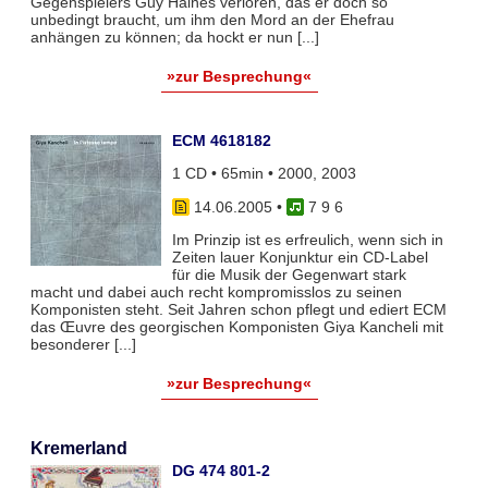
Gegenspielers Guy Haines verloren, das er doch so
unbedingt braucht, um ihm den Mord an der Ehefrau
anhängen zu können; da hockt er nun [...]
»zur Besprechung«
ECM 4618182
1 CD • 65min • 2000, 2003
14.06.2005
•
7 9 6
Im Prinzip ist es erfreulich, wenn sich in
Zeiten lauer Konjunktur ein CD-Label
für die Musik der Gegenwart stark
macht und dabei auch recht kompromisslos zu seinen
Komponisten steht. Seit Jahren schon pflegt und ediert ECM
das Œuvre des georgischen Komponisten Giya Kancheli mit
besonderer [...]
»zur Besprechung«
Kremerland
DG 474 801-2