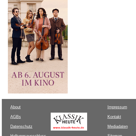
About
Impressum
AGBs
Kontakt
Datenschutz
Mediadaten
Haftungsausschluss
Sitemap