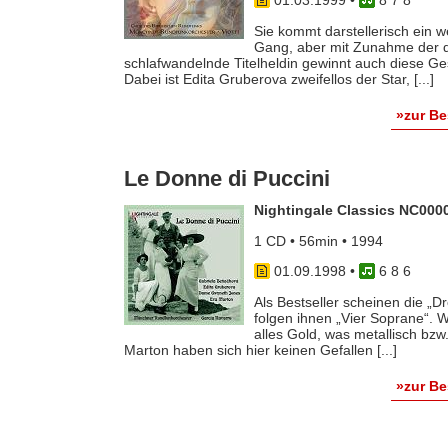
01.03.1999
•
8 7 8
Sie kommt darstellerisch ein w
Gang, aber mit Zunahme der d
schlafwandelnde Titelheldin gewinnt auch diese G
Dabei ist Edita Gruberova zweifellos der Star, [...]
»zur B
Le Donne di Puccini
Nightingale Classics NC000
1 CD • 56min • 1994
01.09.1998
•
6 8 6
Als Bestseller scheinen die „D
folgen ihnen „Vier Soprane“. W
alles Gold, was metallisch bzw
Marton haben sich hier keinen Gefallen [...]
»zur B