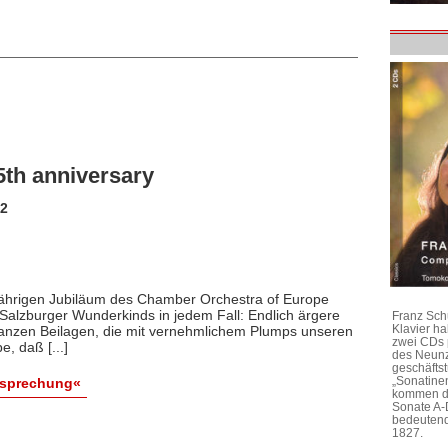
5th anniversary
-2
jährigen Jubiläum des Chamber Orchestra of Europe
alzburger Wunderkinds in jedem Fall: Endlich ärgere
Franz Sch
Klavier h
ganzen Beilagen, die mit vernehmlichem Plumps unseren
zwei CDs 
, daß [...]
des Neunz
geschäftst
„Sonatine
esprechung«
kommen di
Sonate A-
bedeutend
1827.