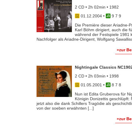
2 CD • 2h 02min • 1982
01.12.2004
•
9 7 9
Die Première dieser Ariadne-P
Karl Böhm dirigiert, auch die 
während der Festspiele 1981 k
Nachfolger als Ariadne-Dirigent, Wolfgang Sawallisch
»zur B
Nightingale Classics NC190
2 CD • 2h 03min • 1998
01.05.2001
•
8 7 8
Nun ist Edita Gruberova für Ni
Königin Donizettis geschlüpft
jetzt also die dank Schillers Tragödie als geschicht
von der soeben erwähnten [...]
»zur B