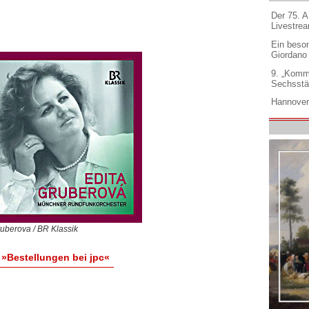
Der 75. 
Livestre
Ein beso
Giordano
9. „Komm
Sechsstä
Hannover
ruberova / BR Klassik
»Bestellungen bei jpc«