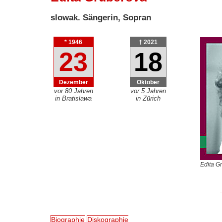
slowak. Sängerin, Sopran
* 1946
† 2021
23
18
Dezember
Oktober
vor 80 Jahren
vor 5 Jahren
in Bratislawa
in Zürich
Edita G
Biographie
Diskographie