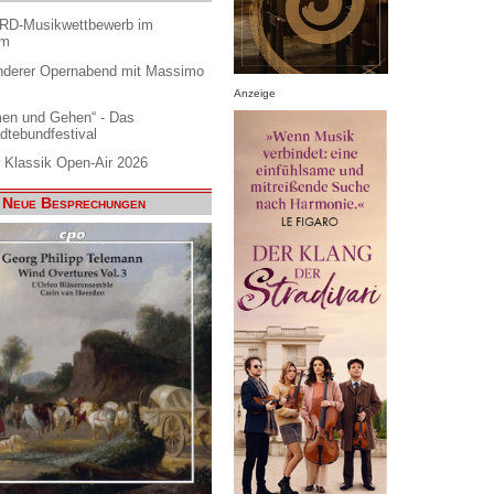
ARD-Musikwettbewerb im
am
nderer Opernabend mit Massimo
Anzeige
en und Gehen“ - Das
dtebundfestival
 Klassik Open-Air 2026
Neue Besprechungen