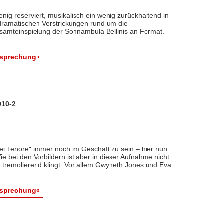
enig reserviert, musikalisch ein wenig zurückhaltend in
ramatischen Verstrickungen rund um die
esamteinspielung der Sonnambula Bellinis an Format.
esprechung«
010-2
rei Tenöre“ immer noch im Geschäft zu sein – hier nun
ie bei den Vorbildern ist aber in dieser Aufnahme nicht
. tremolierend klingt. Vor allem Gwyneth Jones und Eva
esprechung«