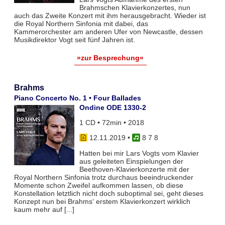
Brahmschen Klavierkonzertes, nun
auch das Zweite Konzert mit ihm herausgebracht. Wieder ist
die Royal Northern Sinfonia mit dabei, das
Kammerorchester am anderen Ufer von Newcastle, dessen
Musikdirektor Vogt seit fünf Jahren ist.
»zur Besprechung«
Brahms
Piano Concerto No. 1 • Four Ballades
Ondine ODE 1330-2
1 CD • 72min • 2018
12.11.2019
•
8 7 8
Hatten bei mir Lars Vogts vom Klavier
aus geleiteten Einspielungen der
Beethoven-Klavierkonzerte mit der
Royal Northern Sinfonia trotz durchaus beeindruckender
Momente schon Zweifel aufkommen lassen, ob diese
Konstellation letztlich nicht doch suboptimal sei, geht dieses
Konzept nun bei Brahms‘ erstem Klavierkonzert wirklich
kaum mehr auf [...]