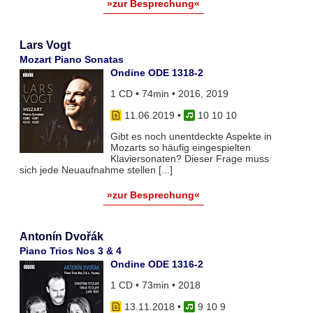
»zur Besprechung«
Lars Vogt
Mozart Piano Sonatas
Ondine ODE 1318-2
1 CD • 74min • 2016, 2019
11.06.2019
•
10 10 10
Gibt es noch unentdeckte Aspekte in
Mozarts so häufig eingespielten
Klaviersonaten? Dieser Frage muss
sich jede Neuaufnahme stellen [...]
»zur Besprechung«
Antonín Dvořák
Piano Trios Nos 3 & 4
Ondine ODE 1316-2
1 CD • 73min • 2018
13.11.2018
•
9 10 9