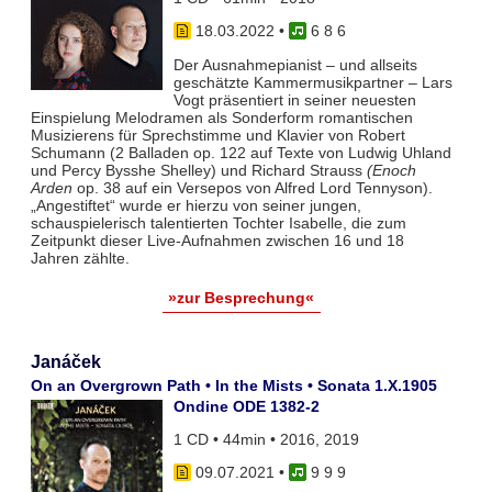
18.03.2022
•
6 8 6
Der Ausnahmepianist – und allseits
geschätzte Kammermusikpartner – Lars
Vogt präsentiert in seiner neuesten
Einspielung Melodramen als Sonderform romantischen
Musizierens für Sprechstimme und Klavier von Robert
Schumann (2 Balladen op. 122 auf Texte von Ludwig Uhland
und Percy Bysshe Shelley) und Richard Strauss
(Enoch
Arden
op. 38 auf ein Versepos von Alfred Lord Tennyson).
„Angestiftet“ wurde er hierzu von seiner jungen,
schauspielerisch talentierten Tochter Isabelle, die zum
Zeitpunkt dieser Live-Aufnahmen zwischen 16 und 18
Jahren zählte.
»zur Besprechung«
Janáček
On an Overgrown Path • In the Mists • Sonata 1.X.1905
Ondine ODE 1382-2
1 CD • 44min • 2016, 2019
09.07.2021
•
9 9 9