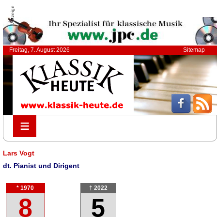
Anzeige
Freitag, 7. August 2026
Sitemap
≡
≡
Lars Vogt
dt. Pianist und Dirigent
* 1970
† 2022
8
5