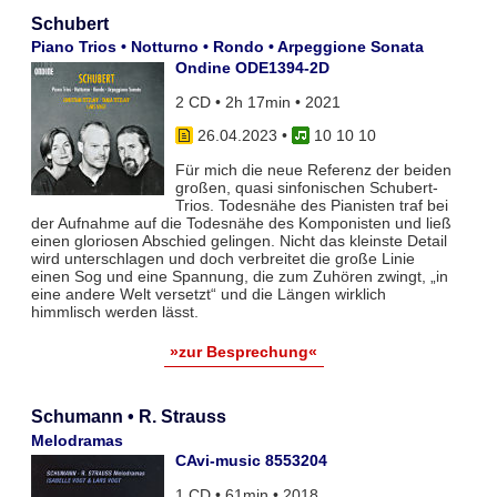
Schubert
Piano Trios • Notturno • Rondo • Arpeggione Sonata
Ondine ODE1394-2D
2 CD • 2h 17min • 2021
26.04.2023
•
10 10 10
Für mich die neue Referenz der beiden
großen, quasi sinfonischen Schubert-
Trios. Todesnähe des Pianisten traf bei
der Aufnahme auf die Todesnähe des Komponisten und ließ
einen gloriosen Abschied gelingen. Nicht das kleinste Detail
wird unterschlagen und doch verbreitet die große Linie
einen Sog und eine Spannung, die zum Zuhören zwingt, „in
eine andere Welt versetzt“ und die Längen wirklich
himmlisch werden lässt.
»zur Besprechung«
Schumann • R. Strauss
Melodramas
CAvi-music 8553204
1 CD • 61min • 2018