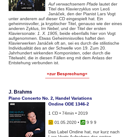
Auf verwachsenem Pfade
lautet der
Titel des Klavierzyklus von Leoš
Janáček, den der Pianist Lars Vogt
unter anderem auf dieser CD eingespielt hat. Ein
geheimnisvoller, ja kryptischer Titel, genauso wie der eines
anderen Zyklus,
Im Nebel
, und der Titel der ersten
Klaviersonate:
1. X. 1905
, beide ebenfalls hier von Vogt
aufgenommen. Etwas Geheimnisvolles haftet den
Klavierwerken Janáček oft an, sei es durch die stilistische
Individualität des an der Schwelle von 19. Zum 20.
Jahrhundert wirkenden Komponisten, oder durch die
Titelwahl, die in diesen Fällen eng mit dem Anlass der
Entstehung verbunden ist.
»zur Besprechung«
J. Brahms
Piano Concerto No. 2, Handel Variations
Ondine ODE 1346-2
1 CD • 74min • 2019
01.05.2020
•
9 9 9
Das Label Ondine hat, nur kurz nach
Lars Vogts Aufnahme des ersten