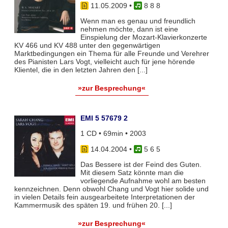
11.05.2009
•
8 8 8
Wenn man es genau und freundlich
nehmen möchte, dann ist eine
Einspielung der Mozart-Klavierkonzerte
KV 466 und KV 488 unter den gegenwärtigen
Marktbedingungen ein Thema für alle Freunde und Verehrer
des Pianisten Lars Vogt, vielleicht auch für jene hörende
Klientel, die in den letzten Jahren den [...]
»zur Besprechung«
EMI 5 57679 2
1 CD • 69min • 2003
14.04.2004
•
5 6 5
Das Bessere ist der Feind des Guten.
Mit diesem Satz könnte man die
vorliegende Aufnahme wohl am besten
kennzeichnen. Denn obwohl Chang und Vogt hier solide und
in vielen Details fein ausgearbeitete Interpretationen der
Kammermusik des späten 19. und frühen 20. [...]
»zur Besprechung«