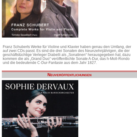
Franz Schuberts Werke für Violine und Klavier haben genau den Umfang, der
auf zwei CDs passt. Es sind die drei Sonaten des Neunzehnjährigen, die der
geschäftstüchtige Verleger Diabelli als „Sonatinen“ herausgegeben hat, dazu
kommen die als „Grand Duo“ veröffentlichte Sonate A-Dur, das h-Moll-Rondo
und die bedeutende C-Dur-Fantasie aus dem Jahr 1827.
Neuveröffentlichungen