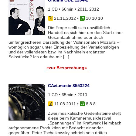
1 CD • 66min • 2011, 2012
21.11.2012
•
10 10 10
Die Frage stellt sich unwillkürlich:
Handelt es sich hier um den Start einer
Gesamtaufnahme oder doch
umfangreicheren Darstellung der Violinsonaten Mozarts –
womöglich sogar unter Einbeziehung der Variationsfolgen
und der vollendeten bzw. im Nachhinein ergänzten
Solostücke? Ich erlaube mir [...]
»zur Besprechung«
CAvi-music 8553224
1 CD • 65min • 2010
11.08.2011
•
8 8 8
Zwei musikalische Gedenksteine stellt
diese beim Kammermusikfestival
„Spannungen" im Kraftwerk Heimbach
aufgenommene Produktion mit Bedacht einander
gegenüber: Peter Tschaikowsky schrieb sein drittes