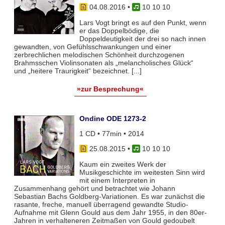
04.08.2016
•
10 10 10
Lars Vogt bringt es auf den Punkt, wenn
er das Doppelbödige, die
Doppeldeutigkeit der drei so nach innen
gewandten, von Gefühlsschwankungen und einer
zerbrechlichen melodischen Schönheit durchzogenen
Brahmsschen Violinsonaten als „melancholisches Glück“
und „heitere Traurigkeit“ bezeichnet. [...]
»zur Besprechung«
Ondine ODE 1273-2
1 CD • 77min • 2014
25.08.2015
•
10 10 10
Kaum ein zweites Werk der
Musikgeschichte im weitesten Sinn wird
mit einem Interpreten in
Zusammenhang gehört und betrachtet wie Johann
Sebastian Bachs Goldberg-Variationen. Es war zunächst die
rasante, freche, manuell überragend gewandte Studio-
Aufnahme mit Glenn Gould aus dem Jahr 1955, in den 80er-
Jahren in verhalteneren Zeitmaßen von Gould gedoubelt