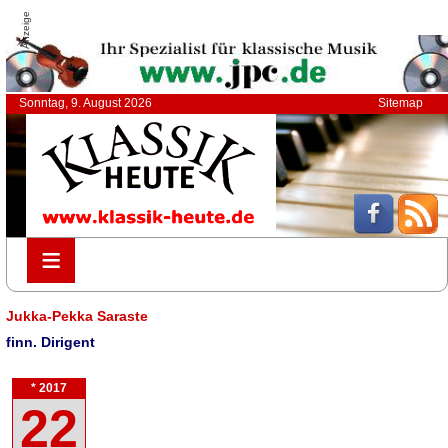
Anzeige
Sonntag, 9. August 2026
Sitemap
≡
≡
Jukka-Pekka Saraste
finn. Dirigent
* 2017
22