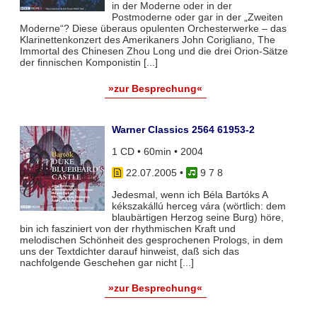
in der Moderne oder in der
Postmoderne oder gar in der „Zweiten
Moderne“? Diese überaus opulenten Orchesterwerke – das
Klarinettenkonzert des Amerikaners John Corigliano, The
Immortal des Chinesen Zhou Long und die drei Orion-Sätze
der finnischen Komponistin [...]
»zur Besprechung«
Warner Classics 2564 61953-2
1 CD • 60min • 2004
22.07.2005
•
9 7 8
Jedesmal, wenn ich Béla Bartóks A
kékszakállú herceg vára (wörtlich: dem
blaubärtigen Herzog seine Burg) höre,
bin ich fasziniert von der rhythmischen Kraft und
melodischen Schönheit des gesprochenen Prologs, in dem
uns der Textdichter darauf hinweist, daß sich das
nachfolgende Geschehen gar nicht [...]
»zur Besprechung«