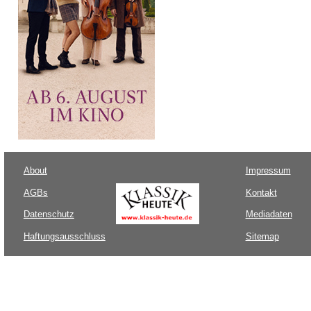
About
Impressum
AGBs
Kontakt
Datenschutz
Mediadaten
Haftungsausschluss
Sitemap