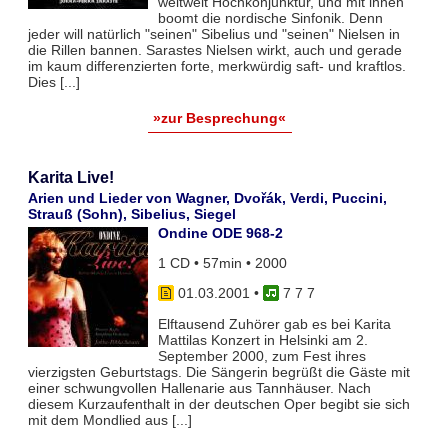
weltweit Hochkonjunktur, und mit ihnen
boomt die nordische Sinfonik. Denn
jeder will natürlich "seinen" Sibelius und "seinen" Nielsen in
die Rillen bannen. Sarastes Nielsen wirkt, auch und gerade
im kaum differenzierten forte, merkwürdig saft- und kraftlos.
Dies [...]
»zur Besprechung«
Karita Live!
Arien und Lieder von Wagner, Dvořák, Verdi, Puccini,
Strauß (Sohn), Sibelius, Siegel
Ondine ODE 968-2
1 CD • 57min • 2000
01.03.2001
•
7 7 7
Elftausend Zuhörer gab es bei Karita
Mattilas Konzert in Helsinki am 2.
September 2000, zum Fest ihres
vierzigsten Geburtstags. Die Sängerin begrüßt die Gäste mit
einer schwungvollen Hallenarie aus Tannhäuser. Nach
diesem Kurzaufenthalt in der deutschen Oper begibt sie sich
mit dem Mondlied aus [...]