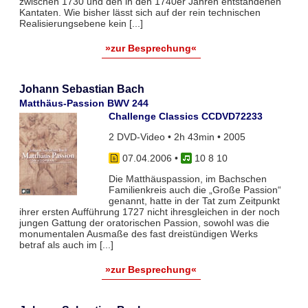
zwischen 1730 und den in den 1740er Jahren entstandenen
Kantaten. Wie bisher lässt sich auf der rein technischen
Realisierungsebene kein [...]
»zur Besprechung«
Johann Sebastian Bach
Matthäus-Passion BWV 244
Challenge Classics CCDVD72233
2 DVD-Video • 2h 43min • 2005
07.04.2006
•
10 8 10
Die Matthäuspassion, im Bachschen
Familienkreis auch die „Große Passion“
genannt, hatte in der Tat zum Zeitpunkt
ihrer ersten Aufführung 1727 nicht ihresgleichen in der noch
jungen Gattung der oratorischen Passion, sowohl was die
monumentalen Ausmaße des fast dreistündigen Werks
betraf als auch im [...]
»zur Besprechung«