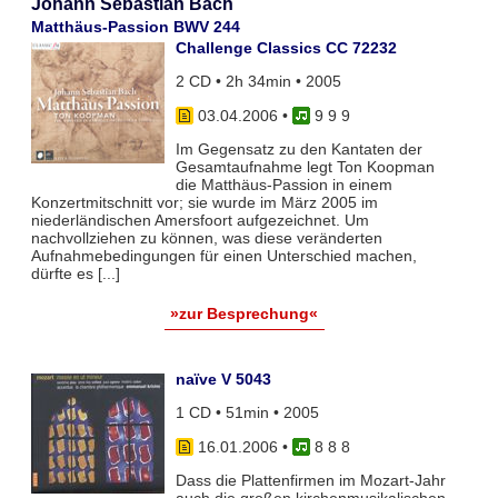
Johann Sebastian Bach
Matthäus-Passion BWV 244
Challenge Classics CC 72232
2 CD • 2h 34min • 2005
03.04.2006
•
9 9 9
Im Gegensatz zu den Kantaten der
Gesamtaufnahme legt Ton Koopman
die Matthäus-Passion in einem
Konzertmitschnitt vor; sie wurde im März 2005 im
niederländischen Amersfoort aufgezeichnet. Um
nachvollziehen zu können, was diese veränderten
Aufnahmebedingungen für einen Unterschied machen,
dürfte es [...]
»zur Besprechung«
naïve V 5043
1 CD • 51min • 2005
16.01.2006
•
8 8 8
Dass die Plattenfirmen im Mozart-Jahr