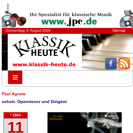
Anzeige
Donnerstag, 6. August 2026
Sitemap
≡
≡
Paul Agnew
schott. Operntenor und Dirigent
* 1964
11