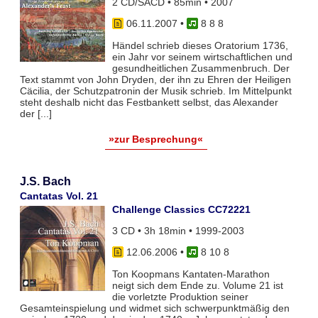
2 CD/SACD • 85min • 2007
06.11.2007
•
8 8 8
Händel schrieb dieses Oratorium 1736,
ein Jahr vor seinem wirtschaftlichen und
gesundheitlichen Zusammenbruch. Der
Text stammt von John Dryden, der ihn zu Ehren der Heiligen
Cäcilia, der Schutzpatronin der Musik schrieb. Im Mittelpunkt
steht deshalb nicht das Festbankett selbst, das Alexander
der [...]
»zur Besprechung«
J.S. Bach
Cantatas Vol. 21
Challenge Classics CC72221
3 CD • 3h 18min • 1999-2003
12.06.2006
•
8 10 8
Ton Koopmans Kantaten-Marathon
neigt sich dem Ende zu. Volume 21 ist
die vorletzte Produktion seiner
Gesamteinspielung und widmet sich schwerpunktmäßig den