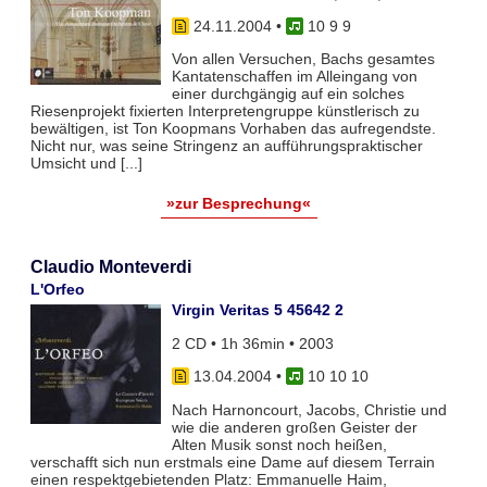
24.11.2004
•
10 9 9
Von allen Versuchen, Bachs gesamtes
Kantatenschaffen im Alleingang von
einer durchgängig auf ein solches
Riesenprojekt fixierten Interpretengruppe künstlerisch zu
bewältigen, ist Ton Koopmans Vorhaben das aufregendste.
Nicht nur, was seine Stringenz an aufführungspraktischer
Umsicht und [...]
»zur Besprechung«
Claudio Monteverdi
L'Orfeo
Virgin Veritas 5 45642 2
2 CD • 1h 36min • 2003
13.04.2004
•
10 10 10
Nach Harnoncourt, Jacobs, Christie und
wie die anderen großen Geister der
Alten Musik sonst noch heißen,
verschafft sich nun erstmals eine Dame auf diesem Terrain
einen respektgebietenden Platz: Emmanuelle Haim,