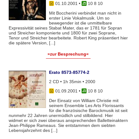
01.10.2001
•
10 8 10
Mit Boccherini verbindet man nicht in
erster Linie Vokalmusik. Um so
bewegender ist die unmittelbare
Expressivität seines Stabat Mater, das er 1781 für Sopran
und Streicher komponierte und 1800 für zwei Soprane,
Tenor und Streicher bearbeitete. Robert King präsentiert hier
die spätere Version, [...]
»zur Besprechung«
Erato 8573-85774-2
2 CD • 1h 35min • 2000
01.09.2001
•
10 8 10
Der Einsatz von William Christie mit
seinem Ensemble Les Arts Florissants
für die französische Barockmusik ist seit
nunmehr 22 Jahren unermüdlich und stilbildend. Hier
widmet er sich zwei überaus ansprechenden Balletteinaktern
Jean-Philippe Rameaus. Sie entstammen dem siebten
Lebensjahrzehnt des [...]