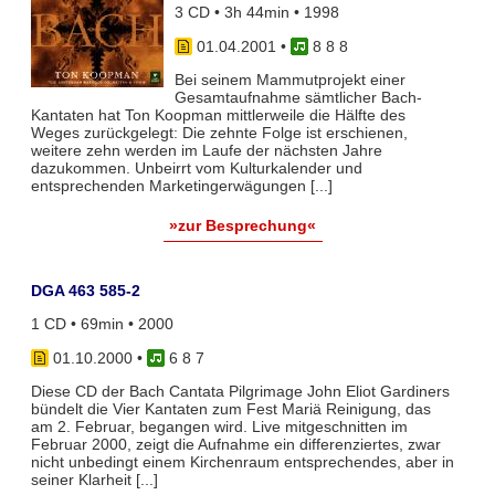
3 CD • 3h 44min • 1998
01.04.2001
•
8 8 8
Bei seinem Mammutprojekt einer
Gesamtaufnahme sämtlicher Bach-
Kantaten hat Ton Koopman mittlerweile die Hälfte des
Weges zurückgelegt: Die zehnte Folge ist erschienen,
weitere zehn werden im Laufe der nächsten Jahre
dazukommen. Unbeirrt vom Kulturkalender und
entsprechenden Marketingerwägungen [...]
»zur Besprechung«
DGA 463 585-2
1 CD • 69min • 2000
01.10.2000
•
6 8 7
Diese CD der Bach Cantata Pilgrimage John Eliot Gardiners
bündelt die Vier Kantaten zum Fest Mariä Reinigung, das
am 2. Februar, begangen wird. Live mitgeschnitten im
Februar 2000, zeigt die Aufnahme ein differenziertes, zwar
nicht unbedingt einem Kirchenraum entsprechendes, aber in
seiner Klarheit [...]