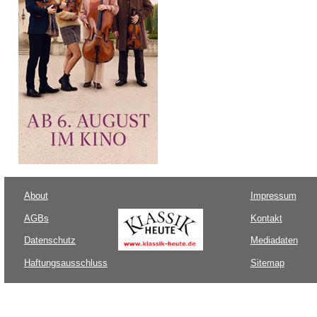
About
Impressum
AGBs
Kontakt
Datenschutz
Mediadaten
Haftungsausschluss
Sitemap