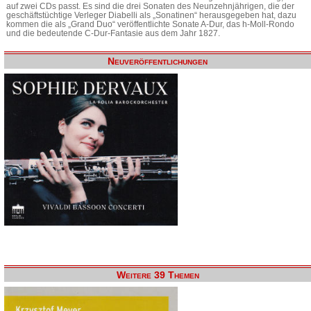
auf zwei CDs passt. Es sind die drei Sonaten des Neunzehnjährigen, die der
geschäftstüchtige Verleger Diabelli als „Sonatinen“ herausgegeben hat, dazu
kommen die als „Grand Duo“ veröffentlichte Sonate A-Dur, das h-Moll-Rondo
und die bedeutende C-Dur-Fantasie aus dem Jahr 1827.
Neuveröffentlichungen
Weitere 39 Themen