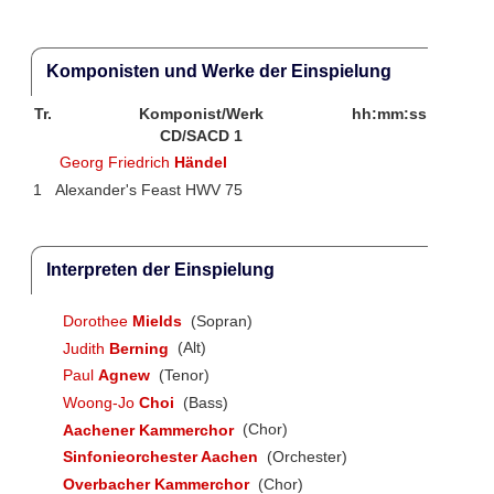
Komponisten und Werke der Einspielung
Tr.
Komponist/Werk
hh:mm:ss
CD/SACD 1
Georg Friedrich
Händel
1
Alexander's Feast HWV 75
Interpreten der Einspielung
Dorothee
Mields
(Sopran)
Judith
Berning
(Alt)
Paul
Agnew
(Tenor)
Woong-Jo
Choi
(Bass)
Aachener Kammerchor
(Chor)
Sinfonieorchester Aachen
(Orchester)
Overbacher Kammerchor
(Chor)