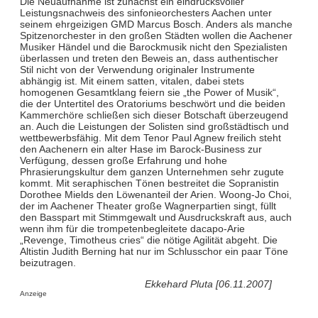
Die Neuaufnahme ist zunächst ein eindrucksvoller
Leistungsnachweis des sinfonieorchesters Aachen unter
seinem ehrgeizigen GMD Marcus Bosch. Anders als manche
Spitzenorchester in den großen Städten wollen die Aachener
Musiker Händel und die Barockmusik nicht den Spezialisten
überlassen und treten den Beweis an, dass authentischer
Stil nicht von der Verwendung originaler Instrumente
abhängig ist. Mit einem satten, vitalen, dabei stets
homogenen Gesamtklang feiern sie „the Power of Musik“,
die der Untertitel des Oratoriums beschwört und die beiden
Kammerchöre schließen sich dieser Botschaft überzeugend
an. Auch die Leistungen der Solisten sind großstädtisch und
wettbewerbsfähig. Mit dem Tenor Paul Agnew freilich steht
den Aachenern ein alter Hase im Barock-Business zur
Verfügung, dessen große Erfahrung und hohe
Phrasierungskultur dem ganzen Unternehmen sehr zugute
kommt. Mit seraphischen Tönen bestreitet die Sopranistin
Dorothee Mields den Löwenanteil der Arien. Woong-Jo Choi,
der im Aachener Theater große Wagnerpartien singt, füllt
den Basspart mit Stimmgewalt und Ausdruckskraft aus, auch
wenn ihm für die trompetenbegleitete dacapo-Arie
„Revenge, Timotheus cries“ die nötige Agilität abgeht. Die
Altistin Judith Berning hat nur im Schlusschor ein paar Töne
beizutragen.
Ekkehard Pluta [06.11.2007]
Anzeige