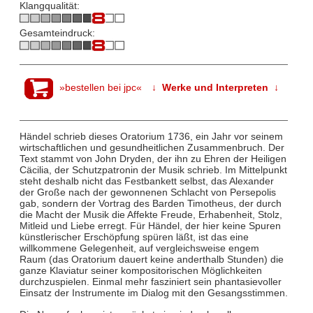
Klangqualität:
Gesamteindruck:
»bestellen bei jpc«
↓ Werke und Interpreten ↓
Händel schrieb dieses Oratorium 1736, ein Jahr vor seinem
wirtschaftlichen und gesundheitlichen Zusammenbruch. Der
Text stammt von John Dryden, der ihn zu Ehren der Heiligen
Cäcilia, der Schutzpatronin der Musik schrieb. Im Mittelpunkt
steht deshalb nicht das Festbankett selbst, das Alexander
der Große nach der gewonnenen Schlacht von Persepolis
gab, sondern der Vortrag des Barden Timotheus, der durch
die Macht der Musik die Affekte Freude, Erhabenheit, Stolz,
Mitleid und Liebe erregt. Für Händel, der hier keine Spuren
künstlerischer Erschöpfung spüren läßt, ist das eine
willkommene Gelegenheit, auf vergleichsweise engem
Raum (das Oratorium dauert keine anderthalb Stunden) die
ganze Klaviatur seiner kompositorischen Möglichkeiten
durchzuspielen. Einmal mehr fasziniert sein phantasievoller
Einsatz der Instrumente im Dialog mit den Gesangsstimmen.