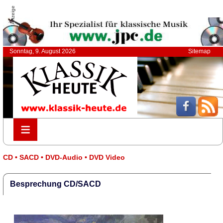
Anzeige
Sonntag, 9. August 2026
Sitemap
≡
≡
CD • SACD • DVD-Audio • DVD Video
Besprechung CD/SACD