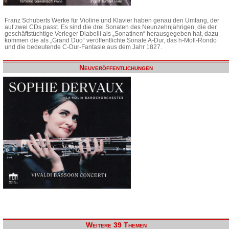
Franz Schuberts Werke für Violine und Klavier haben genau den Umfang, der
auf zwei CDs passt. Es sind die drei Sonaten des Neunzehnjährigen, die der
geschäftstüchtige Verleger Diabelli als „Sonatinen“ herausgegeben hat, dazu
kommen die als „Grand Duo“ veröffentlichte Sonate A-Dur, das h-Moll-Rondo
und die bedeutende C-Dur-Fantasie aus dem Jahr 1827.
Neuveröffentlichungen
Weitere 39 Themen