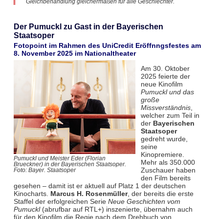
Gleichbehandlung gleichermaßen für alle Geschlechter.
Der Pumuckl zu Gast in der Bayerischen
Staatsoper
Fotopoint im Rahmen des UniCredit Eröffnngsfestes am
8. November 2025 im Nationaltheater
Am 30. Oktober
2025 feierte der
neue Kinofilm
Pumuckl und das
große
Missverständnis
,
welcher zum Teil in
der
Bayerischen
Staatsoper
gedreht wurde,
seine
Kinopremiere.
Pumuckl und Meister Eder (Florian
Mehr als 350.000
Brueckner) in der Bayerischen Staatsoper.
Zuschauer haben
Foto: Bayer. Staatsoper
den Film bereits
gesehen – damit ist er aktuell auf Platz 1 der deutschen
Kinocharts.
Marcus H. Rosenmüller
, der bereits die erste
Staffel der erfolgreichen Serie
Neue Geschichten vom
Pumuckl
(abrufbar auf RTL+) inszenierte, übernahm auch
für den Kinofilm die Regie nach dem Drehbuch von