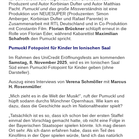
Produzent und Autor Korbinian Dufter und Autor Matthias
Pacht.
Pumuckl und das große Missverständnis
ist eine
Produktion von NEUESUPER (Produzenten: Simon
Amberger, Korbinian Dufter und Rafael Parente) in
Zusammenarbeit mit RTL Deutschland und in Co-Produktion
mit Constantin Film.
Florian Brückner
schlüpft erneut in die
Rolle von Florian Eder, während Kabarettist
Maximilian
Schafroth
den Pumuckl spricht.
Pumuckl Fotopoint für Kinder Im Ionischen Saal
Im Rahmen des UniCredit Eröffnungsfests am kommenden
Samstag, 8. November 2025
, wird es im Ionischen Saal
Süd einen Pumuckl-Fotopoint für Kinder geben (ohne
Darsteller).
Auszug eines Interviews von
Verena Schmöller
mit
Marcus
H. Rosenmüller
:
„Mich zieht es in die Welt der Musik!“, ruft der Pumuckl und
hüpft sodann durchs Münchner Opernhaus. Wie kam es
dazu, dass die Geschichte auch im Nationaltheater spielt?
„Tatsächlich ist es so, dass ich schon bei der ersten Staffel
einmal den Vorschlag gemacht hatte, ob nicht eine Folge in
der Bayerischen Staatsoper spielen könnte. Ich mag diesen
Ort sehr. Als ich dann erfahren habe, dass ein Teil des
Kinofilms in der Oper spielen würde, fand ich das natürlich