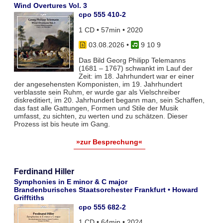
Wind Overtures Vol. 3
cpo 555 410-2
1 CD • 57min • 2020
03.08.2026
•
9 10 9
Das Bild Georg Philipp Telemanns
(1681 – 1767) schwankt im Lauf der
Zeit: im 18. Jahrhundert war er einer
der angesehensten Komponisten, im 19. Jahrhundert
verblasste sein Ruhm, er wurde gar als Vielschreiber
diskreditiert, im 20. Jahrhundert begann man, sein Schaffen,
das fast alle Gattungen, Formen und Stile der Musik
umfasst, zu sichten, zu werten und zu schätzen. Dieser
Prozess ist bis heute im Gang.
»zur Besprechung«
Ferdinand Hiller
Symphonies in E minor & C major
Brandenburisches Staatsorchester Frankfurt • Howard
Grifftiths
cpo 555 682-2
1 CD • 64min • 2024