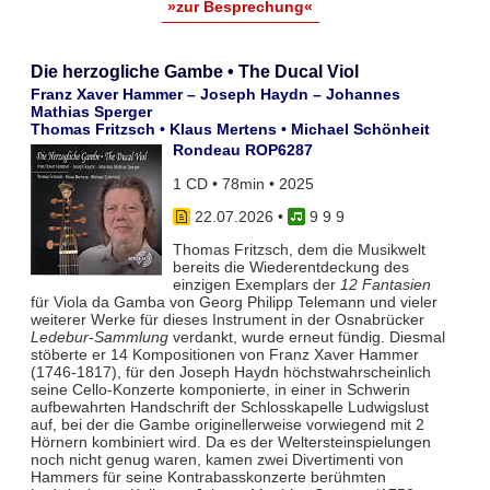
»zur Besprechung«
Die herzogliche Gambe • The Ducal Viol
Franz Xaver Hammer – Joseph Haydn – Johannes
Mathias Sperger
Thomas Fritzsch • Klaus Mertens • Michael Schönheit
Rondeau ROP6287
1 CD • 78min • 2025
22.07.2026
•
9 9 9
Thomas Fritzsch, dem die Musikwelt
bereits die Wiederentdeckung des
einzigen Exemplars der
12 Fantasien
für Viola da Gamba von Georg Philipp Telemann und vieler
weiterer Werke für dieses Instrument in der Osnabrücker
Ledebur-Sammlung
verdankt, wurde erneut fündig. Diesmal
stöberte er 14 Kompositionen von Franz Xaver Hammer
(1746-1817), für den Joseph Haydn höchstwahrscheinlich
seine Cello-Konzerte komponierte, in einer in Schwerin
aufbewahrten Handschrift der Schlosskapelle Ludwigslust
auf, bei der die Gambe originellerweise vorwiegend mit 2
Hörnern kombiniert wird. Da es der Weltersteinspielungen
noch nicht genug waren, kamen zwei Divertimenti von
Hammers für seine Kontrabasskonzerte berühmten