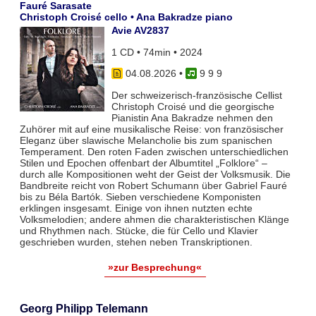
Fauré Sarasate
Christoph Croisé cello • Ana Bakradze piano
Avie AV2837
1 CD • 74min • 2024
04.08.2026
•
9 9 9
Der schweizerisch-französische Cellist
Christoph Croisé und die georgische
Pianistin Ana Bakradze nehmen den
Zuhörer mit auf eine musikalische Reise: von französischer
Eleganz über slawische Melancholie bis zum spanischen
Temperament. Den roten Faden zwischen unterschiedlichen
Stilen und Epochen offenbart der Albumtitel „Folklore“ –
durch alle Kompositionen weht der Geist der Volksmusik. Die
Bandbreite reicht von Robert Schumann über Gabriel Fauré
bis zu Béla Bartók. Sieben verschiedene Komponisten
erklingen insgesamt. Einige von ihnen nutzten echte
Volksmelodien; andere ahmen die charakteristischen Klänge
und Rhythmen nach. Stücke, die für Cello und Klavier
geschrieben wurden, stehen neben Transkriptionen.
»zur Besprechung«
Georg Philipp Telemann