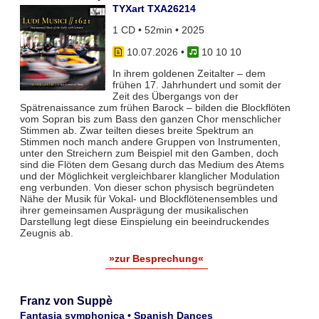
TYXart TXA26214
1 CD • 52min • 2025
10.07.2026
•
10 10 10
In ihrem goldenen Zeitalter – dem
frühen 17. Jahrhundert und somit der
Zeit des Übergangs von der
Spätrenaissance zum frühen Barock – bilden die Blockflöten
vom Sopran bis zum Bass den ganzen Chor menschlicher
Stimmen ab. Zwar teil­ten dieses breite Spektrum an
Stimmen noch manch andere Gruppen von Instrumenten,
unter den Streichern zum Bei­spiel mit den Gamben, doch
sind die Flöten dem Gesang durch das Medium des Atems
und der Möglichkeit vergleich­barer klanglicher Modulation
eng verbunden. Von dieser schon physisch begründeten
Nähe der Musik für Vokal- und Blockflö­tenensembles und
ihrer gemeinsamen Ausprägung der musikalischen
Darstellung legt diese Einspielung ein beeindruckendes
Zeugnis ab.
»zur Besprechung«
Franz von Suppè
Fantasia symphonica • Spanish Dances