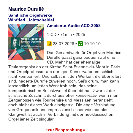
Maurice Duruflé
Sämtliche Orgelwerke
Winfried Lichtscheidel
Ambiente-Audio ACD-2058
1 CD • 71min • 2025
28.07.2026
•
10 10 10
Das Gesamtwerk für Orgel von Maurice
Duruflé passt ganz bequem auf eine
CD. Mehr hat der ehemalige
Titularorganist an der Kirche Saint-Etienne-du-Mont in Paris
und Orgelprofessor am dortigen Konservatorium schlicht
nicht komponiert. Und selbst mit den Werken, die überliefert
sind, haderte Duruflé zuweilen noch. Sei’s drum, man kann
letztendlich um jedes Werk froh sein, das seine
kompositorischen Selbstzweifel überlebt hat. Zwar ist der
stilistische Zuschnitt durchaus eher konservativ, wenn man
Zeitgenossen wie Tournemire und Messiaen heranzieht,
doch bleibt dieses Werk einzigartig. Die enge Verbindung
von Gregorianik und impressionistischer wie modaler
Klangwelt ist auch in Verbindung mit der neoklassischen
Orgel jener Zeit singulär.
»zur Besprechung«