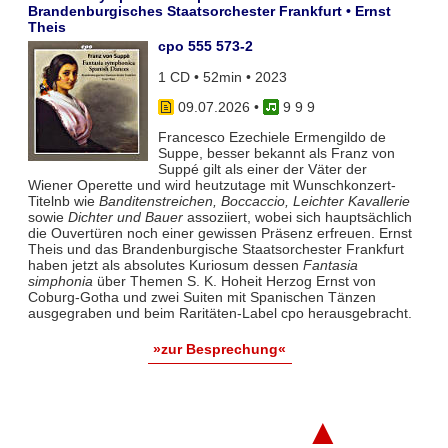
Brandenburgisches Staatsorchester Frankfurt • Ernst
Theis
cpo 555 573-2
1 CD • 52min • 2023
09.07.2026
•
9 9 9
Francesco Ezechiele Ermengildo de
Suppe, besser bekannt als Franz von
Suppé gilt als einer der Väter der
Wiener Operette und wird heutzutage mit Wunschkonzert-
Titelnb wie
Banditenstreichen, Boccaccio, Leichter Kavallerie
sowie
Dichter und Bauer
assoziiert, wobei sich hauptsächlich
die Ouvertüren noch einer gewissen Präsenz erfreuen. Ernst
Theis und das Brandenburgische Staatsorchester Frankfurt
haben jetzt als absolutes Kuriosum dessen
Fantasia
simphonia
über Themen S. K. Hoheit Herzog Ernst von
Coburg-Gotha und zwei Suiten mit Spanischen Tänzen
ausgegraben und beim Raritäten-Label cpo herausgebracht.
»zur Besprechung«
▲