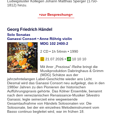
Ludwigsluster Kollegen Johann Matthias Sperger (1750-
1812) hinzu.
»zur Besprechung«
Georg Friedrich Händel
Solo Sonatas
Ganassi Consort • Anne Röhrig violin
MDG 102 2400-2
2 CD • 1h 54min • 1990
21.07.2026
•
10 10 10
Mit ihrer „Preziosa“-Reihe bringt die
Musikproduktion Dabringhaus & Grimm
(MDG) Schätze aus der
jahrzehntelangen Label-Geschichte wieder ans Licht.
Diesmal wird das Ganassi Consort neu aufgelegt, das in den
1980er Jahren zu den Pionieren der historischen
Aufführungspraxis gehörte. Das Kölner Ensemble, benannt
nach dem venezianischen Renaissance-Musiker Silvestro
Ganassi, legte seinerzeit eine wegweisende
Gesamtaufnahme von Händels Solosonaten vor. Die
Solosonate, bei der ein einzelnes Melodieinstrument vom
Basso continuo begleitet wird, war im frühen 18.