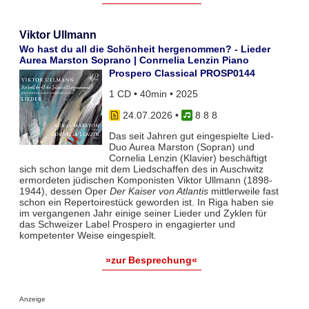
Viktor Ullmann
Wo hast du all die Schönheit hergenommen? - Lieder
Aurea Marston Soprano | Conrnelia Lenzin Piano
Prospero Classical PROSP0144
1 CD • 40min • 2025
24.07.2026
•
8 8 8
Das seit Jahren gut eingespielte Lied-
Duo Aurea Marston (Sopran) und
Cornelia Lenzin (Klavier) beschäftigt
sich schon lange mit dem Liedschaffen des in Auschwitz
ermordeten jüdischen Komponisten Viktor Ullmann (1898-
1944), dessen Oper
Der Kaiser von Atlantis
mittlerweile fast
schon ein Repertoirestück geworden ist. In Riga haben sie
im vergangenen Jahr einige seiner Lieder und Zyklen für
das Schweizer Label Prospero in engagierter und
kompetenter Weise eingespielt.
»zur Besprechung«
Anzeige