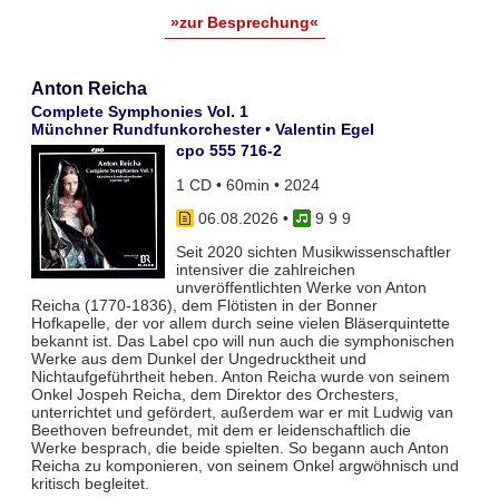
»zur Besprechung«
Anton Reicha
Complete Symphonies Vol. 1
Münchner Rundfunkorchester • Valentin Egel
cpo 555 716-2
1 CD • 60min • 2024
06.08.2026
•
9 9 9
Seit 2020 sichten Musikwissenschaftler
intensiver die zahlreichen
unveröffentlichten Werke von Anton
Reicha (1770-1836), dem Flötisten in der Bonner
Hofkapelle, der vor allem durch seine vielen Bläserquintette
bekannt ist. Das Label cpo will nun auch die symphonischen
Werke aus dem Dunkel der Ungedrucktheit und
Nichtaufgeführtheit heben. Anton Reicha wurde von seinem
Onkel Jospeh Reicha, dem Direktor des Orchesters,
unterrichtet und gefördert, außerdem war er mit Ludwig van
Beethoven befreundet, mit dem er leidenschaftlich die
Werke besprach, die beide spielten. So begann auch Anton
Reicha zu komponieren, von seinem Onkel argwöhnisch und
kritisch begleitet.