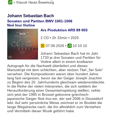
= Klassik Heute Bewertung
Johann Sebastian Bach
Sonaten und Partiten BWV 1001-1006
Noé Inui Violine
Ars Produktion ARS 89 003
2 CD • 2h 33min • 2025
07.08.2026
•
10 10 10
Johann Sebastian Bach hat im Jahr
1720 je drei Sonaten und Partiten für
Violine allein in einem kostbaren
Autograph für die Nachwelt überliefert und dieses
Manuskript mit dem schlichten, aber stolzen Titel „Sei Solo“
versehen. Die Kompositionen waren über hundert Jahre
lang fast vergessen, bevor sie der Geiger Joseph Joachim
zu Beginn des 20. Jahrhunderts gleichsam wiederentdeckte.
In die Reihe der vielen Interpreten, die sich seitdem der
Herausforderung einer Gesamteinspielung stellten, reihte
sich jetzt der 1985 in Brüssel geborene griechisch-
japanische Geiger Noé Inui ein, der seit 2006 in Düsseldorf
lebt. Auf sehr persönliche Weise zeichnet er im Booklet die
lange Wegstrecke nach, die ihn allmählich zum Verstehen
und Vermitteln dieser Musik geführt habe.