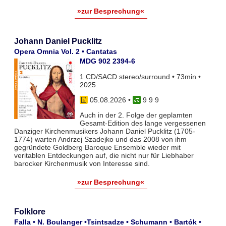
»zur Besprechung«
Johann Daniel Pucklitz
Opera Omnia Vol. 2 • Cantatas
MDG 902 2394-6
1 CD/SACD stereo/surround • 73min •
2025
05.08.2026
•
9 9 9
Auch in der 2. Folge der geplamten
Gesamt-Edition des lange vergessenen
Danziger Kirchenmusikers Johann Daniel Pucklitz (1705-
1774) warten Andrzej Szadejko und das 2008 von ihm
gegründete Goldberg Baroque Ensemble wieder mit
veritablen Entdeckungen auf, die nicht nur für Liebhaber
barocker Kirchenmusik von Interesse sind.
»zur Besprechung«
Folklore
Falla • N. Boulanger •Tsintsadze • Schumann • Bartók •