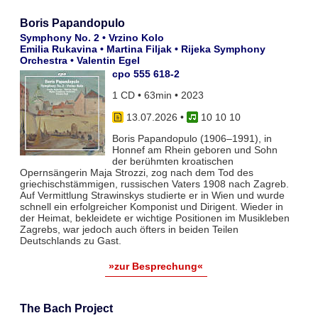
Boris Papandopulo
Symphony No. 2 • Vrzino Kolo
Emilia Rukavina • Martina Filjak • Rijeka Symphony
Orchestra • Valentin Egel
cpo 555 618-2
1 CD • 63min • 2023
13.07.2026
•
10 10 10
Boris Papandopulo (1906–1991), in
Honnef am Rhein geboren und Sohn
der berühmten kroatischen
Opernsängerin Maja Strozzi, zog nach dem Tod des
griechischstämmigen, russischen Vaters 1908 nach Zagreb.
Auf Vermittlung Strawinskys studierte er in Wien und wurde
schnell ein erfolgreicher Komponist und Dirigent. Wieder in
der Heimat, bekleidete er wichtige Positionen im Musikleben
Zagrebs, war jedoch auch öfters in beiden Teilen
Deutschlands zu Gast.
»zur Besprechung«
The Bach Project