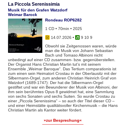
La Piccola Serenissimia
Musik für den Grafen Watzdorf
Weimar Barock
Rondeau ROP6282
1 CD • 70min • 2025
14.07.2026
•
9 10 9
Obwohl sie Zeitgenossen waren, würde
man die Musik von Johann Sebastian
Bach und Tomaso Albinoni nicht
unbedingt auf einer CD zusammen- bzw. gegenüberstellen.
Der Organist Hans Christian Martin tut’s mit seinem
Ensemble „Weimar Baroque“. Das Tertium comparationis ist
zum einen sein Heimatort Crostau in der Oberlausitz mit der
Silbermann-Orgel, zum anderen Christian Heinrich Graf von
Watzdorf (1689-1747): Der hat die Silbermann-Orgel
gestiftet und war ein Bewunderer der Musik von Albinoni, der
ihm sein berühmtes Opus 8 gewidmet hat, eine Sammlung
von sechs Sonaten und sechs Suiten. So wurde Crostau zu
einer „Piccola Serenissima“ – so auch der Titel dieser CD –
und einer Heimstätte qualitätsvoller Kirchenmusik – die Hans
Christian Martin als Kantor weiter fördert.
»zur Besprechung«