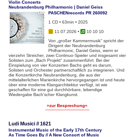
Violin Concerts
Neubrandenburg Philharmonic | Daniel Geiss
PASCHENrecords PR 260092
1 CD • 63min • 2025
11.07.2026
•
10 10 10
Von „großer Kammermusik” spricht der
Dirigent der Neubrandenburg
Philharmonic, Daniel Geiss, wenn er
vierzehn Streicher, zwei Continuo-Spieler und insgesamt vier
Solisten zum „Bach Projekt“ zusammenführt. Bei der
Einspielung von vier Konzerten Bachs geht es darum,
Solisten und Orchester partnerschaftlich zu integrieren. Und
die Konzertkirche Neubrandenburg, die aus der
mittelalterlichen Marienkirche hervorgegangen ist und heute
über eine moderne Klangarchitektur verfügt, ist wie
geschaffen für eine gut durchhörbare, lebendige
Wiedergabe Bach’scher Klangkunst.
»zur Besprechung«
Ludi Musici // 1621
Instrumental Music of the Early 17th Century
As Time Goes By // A New Consort of Music