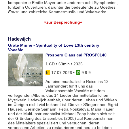
komponierte Emilie Mayer unter anderem acht Symphonien,
fünfzehn Ouvertüren, darunter die bedeutende zu Goethes
Faust
, und zahlreiche Kammermusik- und Vokalwerke.
»zur Besprechung«
Hadewijch
Grote Minne • Spirituality of Love 13th century
VocaMe
Prospero Classical PROSP0140
1 CD • 63min • 2025
17.07.2026
•
9 9 9
Auf eine musikalische Reise ins 13.
Jahrhundert führt uns das
Vokalensemble VocaMe mit dem
vorliegenden Album, das 14 Lieder der mittelalterlichen
Mystikerin Hadewijch enthält, über deren Leben und Wirken
im Übrigen nicht viel bekannt ist. Die vier Sängerinnen Sigrid
Hausen, Gerlinde Sämann, Petra Noskalová, Maria Hauer
und der Multi-Instrumentalist Michael Popp haben sich seit
der Gründung des Ensembles (2008) auf Komponistinnen
des Mittelalters spezialisiert und versuchen, deren
vergessene Arbeiten zu restaurieren und neu zu beleben.