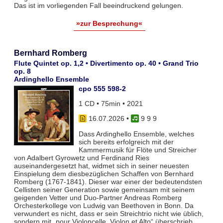
Das ist im vorliegenden Fall beeindruckend gelungen.
»zur Besprechung«
Bernhard Romberg
Flute Quintet op. 1,2 • Divertimento op. 40 • Grand Trio
op. 8
Ardinghello Ensemble
cpo 555 598-2
1 CD • 75min • 2021
16.07.2026
•
9 9 9
Dass Ardinghello Ensemble, welches
sich bereits erfolgreich mit der
Kammermusik für Flöte und Streicher
von Adalbert Gyrowetz und Ferdinand Ries
auseinandergesetzt hat, widmet sich in seiner neuesten
Einspielung dem diesbezüglichen Schaffen von Bernhard
Romberg (1767-1841). Dieser war einer der bedeutendsten
Cellisten seiner Generation sowie gemeinsam mit seinem
geigenden Vetter und Duo-Partner Andreas Romberg
Orchesterkollege von Ludwig van Beethoven in Bonn. Da
verwundert es nicht, dass er sein Streichtrio nicht wie üblich,
sondern mit „pour Violoncelle, Violon et Alto“ überschrieb.