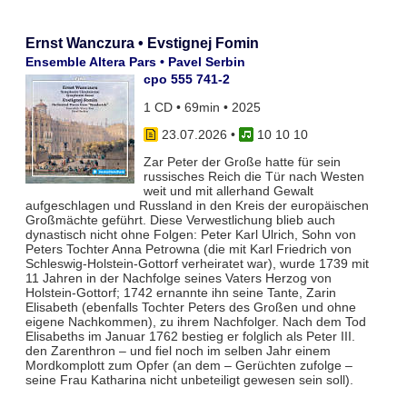
Ernst Wanczura • Evstignej Fomin
Ensemble Altera Pars • Pavel Serbin
cpo 555 741-2
1 CD • 69min • 2025
23.07.2026
•
10 10 10
Zar Peter der Große hatte für sein
russisches Reich die Tür nach Westen
weit und mit allerhand Gewalt
aufgeschlagen und Russland in den Kreis der europäischen
Großmächte geführt. Diese Verwestlichung blieb auch
dynastisch nicht ohne Folgen: Peter Karl Ulrich, Sohn von
Peters Tochter Anna Petrowna (die mit Karl Friedrich von
Schleswig-Holstein-Gottorf verheiratet war), wurde 1739 mit
11 Jahren in der Nachfolge seines Vaters Herzog von
Holstein-Gottorf; 1742 ernannte ihn seine Tante, Zarin
Elisabeth (ebenfalls Tochter Peters des Großen und ohne
eigene Nachkommen), zu ihrem Nachfolger. Nach dem Tod
Elisabeths im Januar 1762 bestieg er folglich als Peter III.
den Zarenthron – und fiel noch im selben Jahr einem
Mordkomplott zum Opfer (an dem – Gerüchten zufolge –
seine Frau Katharina nicht unbeteiligt gewesen sein soll).