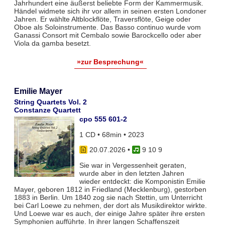
Jahrhundert eine äußerst beliebte Form der Kammermusik.
Händel widmete sich ihr vor allem in seinen ersten Londoner
Jahren. Er wählte Altblockflöte, Traversflöte, Geige oder
Oboe als Soloinstrumente. Das Basso continuo wurde vom
Ganassi Consort mit Cembalo sowie Barockcello oder aber
Viola da gamba besetzt.
»zur Besprechung«
Emilie Mayer
String Quartets Vol. 2
Constanze Quartett
cpo 555 601-2
1 CD • 68min • 2023
20.07.2026
•
9 10 9
Sie war in Vergessenheit geraten,
wurde aber in den letzten Jahren
wieder entdeckt: die Komponistin Emilie
Mayer, geboren 1812 in Friedland (Mecklenburg), gestorben
1883 in Berlin. Um 1840 zog sie nach Stettin, um Unterricht
bei Carl Loewe zu nehmen, der dort als Musikdirektor wirkte.
Und Loewe war es auch, der einige Jahre später ihre ersten
Symphonien aufführte. In ihrer langen Schaffenszeit