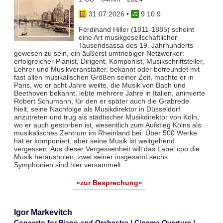
31.07.2026
•
9 10 9
Ferdinand Hiller (1811-1885) scheint
eine Art musikgesellschaftlicher
Tausendsassa des 19. Jahrhunderts
gewesen zu sein, ein äußerst umtriebiger Netzwerker:
erfolgreicher Pianist, Dirigent, Komponist, Musikschriftsteller,
Lehrer und Musikveranstalter, bekannt oder befreundet mit
fast allen musikalischen Größen seiner Zeit, machte er in
Paris, wo er acht Jahre weilte, die Musik von Bach und
Beethoven bekannt, lebte mehrere Jahre in Italien, animierte
Robert Schumann, für den er später auch die Grabrede
hielt, seine Nachfolge als Musikdirektor in Düsseldorf
anzutreten und trug als städtischer Musikdirektor von Köln,
wo er auch gestorben ist, wesentlich zum Aufstieg Kölns als
musikalisches Zentrum im Rheinland bei. Über 500 Werke
hat er komponiert, aber seine Musik ist weitgehend
vergessen. Aus dieser Vergessenheit will das Label cpo die
Musik herausholen, zwei seiner insgesamt sechs
Symphonien sind hier versammelt.
»zur Besprechung«
Igor Markevitch
Concerto for Piano and Orchestra | Cinema Overture |