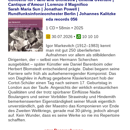
Cantique d'Amour | Lorenzo il Magnifico
Sarah Maria Sun | Jonathan Powell |
Rundfunksinfonieorchester Berlin | Johannes Kalitzke
eda records 056
1 CD • 58min • 2025
30.07.2026
•
10 10 10
Igor Markevitch (1912–1983) kennt
man mit gut 250 überlieferten
Aufnahmen vor allem als stilbildenden
Dirigenten, der – selbst von Hermann Scherchen
ausgebildet – später Künstler wie Daniel Barenboim oder
Herbert Blomstedt entscheidend prägte. Dabei begann seine
Karriere sehr früh als aufsehenerregender Komponist. Das
von Diaghilev in Auftrag gegebene Klavierkonzert hob der
Cortot-Schüler einen Tag nach seinem 17. Geburtstag in
London aus der Taufe. Angesichts der wirklich erstaunlichen
Qualitäten und der trotz spürbarer Einflüsse Nadia
Boulangers und seiner Vorbilder Strawinsky und Hindemith
bemerkenswerten Eigenständigkeit seiner Musik eigentlich
unverständlich, gab der Maestro das Komponieren vor Ende
des Zweiten Weltkriegs, gerade mal 30-jährig, jedoch abrupt
auf. Kein Wunder, dass es seine Werke so nie ins Repertoire
schafften.