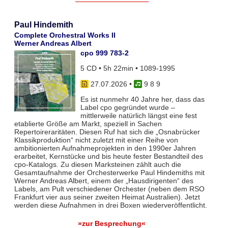
Paul Hindemith
Complete Orchestral Works II
Werner Andreas Albert
cpo 999 783-2
5 CD • 5h 22min • 1089-1995
27.07.2026
•
9 8 9
Es ist nunmehr 40 Jahre her, dass das
Label cpo gegründet wurde –
mittlerweile natürlich längst eine fest
etablierte Größe am Markt, speziell in Sachen
Repertoireraritäten. Diesen Ruf hat sich die „Osnabrücker
Klassikproduktion“ nicht zuletzt mit einer Reihe von
ambitionierten Aufnahmeprojekten in den 1990er Jahren
erarbeitet, Kernstücke und bis heute fester Bestandteil des
cpo-Katalogs. Zu diesen Marksteinen zählt auch die
Gesamtaufnahme der Orchesterwerke Paul Hindemiths mit
Werner Andreas Albert, einem der „Hausdirigenten“ des
Labels, am Pult verschiedener Orchester (neben dem RSO
Frankfurt vier aus seiner zweiten Heimat Australien). Jetzt
werden diese Aufnahmen in drei Boxen wiederveröffentlicht.
»zur Besprechung«