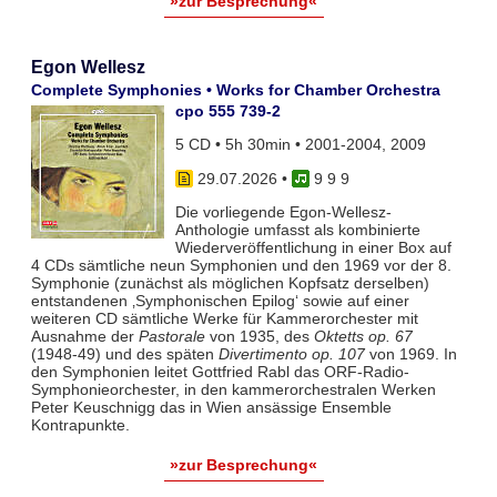
»zur Besprechung«
Egon Wellesz
Complete Symphonies • Works for Chamber Orchestra
cpo 555 739-2
5 CD • 5h 30min • 2001-2004, 2009
29.07.2026
•
9 9 9
Die vorliegende Egon-Wellesz-
Anthologie umfasst als kombinierte
Wiederveröffentlichung in einer Box auf
4 CDs sämtliche neun Symphonien und den 1969 vor der 8.
Symphonie (zunächst als möglichen Kopfsatz derselben)
entstandenen ‚Symphonischen Epilog‘ sowie auf einer
weiteren CD sämtliche Werke für Kammerorchester mit
Ausnahme der
Pastorale
von 1935, des
Oktetts op. 67
(1948-49) und des späten
Divertimento op. 107
von 1969. In
den Symphonien leitet Gottfried Rabl das ORF-Radio-
Symphonieorchester, in den kammerorchestralen Werken
Peter Keuschnigg das in Wien ansässige Ensemble
Kontrapunkte.
»zur Besprechung«