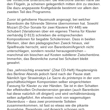
die Tontechnik unterstrichen: die Mikrofone stehen nahe bei
den Flügeln, ja scheinen gelegentlich mitten drin zu stecken.
Die dazu angepasste Kraftgebärde bestimmt vor allem den
zweiten Teil des Programms.
Zuvor ist gehobene Hausmusik angesagt, bei welcher
Barenboim die führende Stimme übernommen hat. Sowohl
Mozart (D-Dur-Sonate für zwei Klaviere KV 448) wie
Schubert (Variationen über ein eigenes Thema für Klavier
vierhändig D 813) schrieben die entsprechenden
Kompositionen für begabte Schülerinnen. Dass in beiden
Werken, über den pädagogischen Zweck hinaus, viel
Spielfreude herrscht, wird von Barenboim/Argerich nicht
unterschlagen, sondern resolut herausgestrichen –
manchmal ein bisschen auf Kosten subtilerer Zwischentöne.
Immerhin, das Besinnliche zumal bei Schubert bleibt
gewahrt.
Das „sehnsüchtig erwartete“ (Zitat CD-Heft) Hauptereignis
des Berliner Abends jedoch fand nach der Pause statt.
Nämlich Igor Strawinskys
Le Sacre du printemps
in der vom
geschäftstüchtigen Komponisten selber eingerichteten
Fassung für Klavier zu vier Händen. Sie ist in den Schatten
der effektvollen Orchesterversion geraten (auch Barenboim
hat diese natürlich oft dirigiert) und wird verhältnismässig
selten aufgeführt. Am ehesten noch von wagemutigen
Klavierduos – dass zwei prominente Solisten
zusammenkommen, ist fast so etwas wie die pikante
Ausnahme. Barenboim und Argerich schonen sich