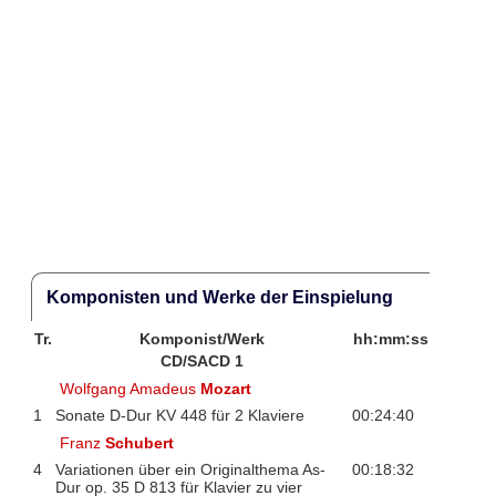
Komponisten und Werke der Einspielung
Tr.
Komponist/Werk
hh:mm:ss
CD/SACD 1
Wolfgang Amadeus
Mozart
1
Sonate D-Dur KV 448 für 2 Klaviere
00:24:40
Franz
Schubert
4
Variationen über ein Originalthema As-
00:18:32
Dur op. 35 D 813 für Klavier zu vier