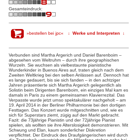
Gesamteindruck:
»bestellen bei jpc«
↓ Werke und Interpreten ↓
Verbunden sind Martha Argerich und Daniel Barenboim –
abgesehen vom Weltruhm – durch ihre geographischen
Wurzeln. Sie wuchsen als vielbestaunte pianistische
Wunderkinder in Buenos Aires auf, traten gleich nach dem
Zweiten Weltkrieg bei den selben Anlässen auf. Dennoch hat
es lange gedauert, bis sie sich fanden – in den achtziger
Jahren präsentierte sich Martha Argerich gelegentlich als
Solistin beim Dirigenten Barenboim, ein einziges Mal kam es
damals in Paris zu einem gemeinsamen Klavierrezital. Das
Verpasste wurde jetzt umso spektakulärer nachgeholt – am
19. April 2014 in der Berliner Philharmonie bei den dortigen
Festtagen. Das Konzert wurde mitgeschnitten und, wie es
sich für Superstars ziemt, zügig auf den Markt gebracht.
Fazit: die 73jährige Pianistin und der 72jährige Pianist
spielen, als wollten sie ihre Alterslosigkeit demonstrieren. Mit
Schwung und Elan, kaum sonderlicher Diskretion
verpflichtet. Der Eindruck des Draufgängerischen wird durch