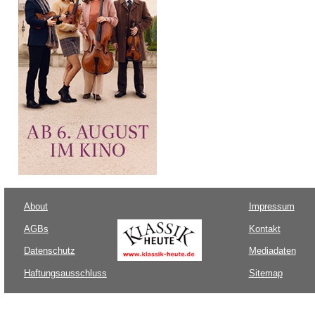
About
Impressum
AGBs
Kontakt
Datenschutz
Mediadaten
Haftungsausschluss
Sitemap