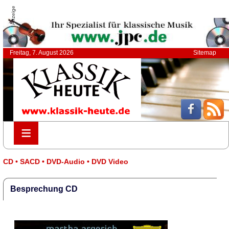
Anzeige
Freitag, 7. August 2026
Sitemap
≡
≡
CD • SACD • DVD-Audio • DVD Video
Besprechung CD