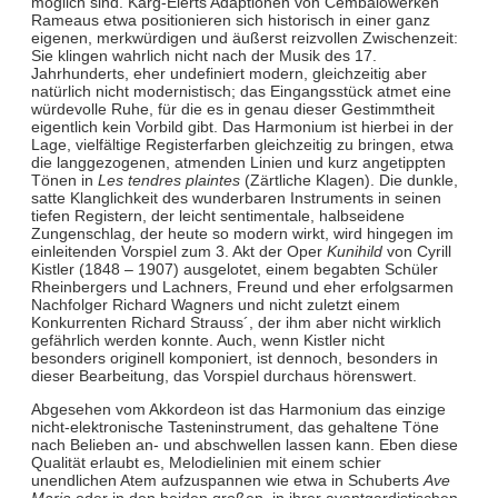
möglich sind. Karg-Elerts Adaptionen von Cembalowerken
Rameaus etwa positionieren sich historisch in einer ganz
eigenen, merkwürdigen und äußerst reizvollen Zwischenzeit:
Sie klingen wahrlich nicht nach der Musik des 17.
Jahrhunderts, eher undefiniert modern, gleichzeitig aber
natürlich nicht modernistisch; das Eingangsstück atmet eine
würdevolle Ruhe, für die es in genau dieser Gestimmtheit
eigentlich kein Vorbild gibt. Das Harmonium ist hierbei in der
Lage, vielfältige Registerfarben gleichzeitig zu bringen, etwa
die langgezogenen, atmenden Linien und kurz angetippten
Tönen in
Les tendres plaintes
(Zärtliche Klagen). Die dunkle,
satte Klanglichkeit des wunderbaren Instruments in seinen
tiefen Registern, der leicht sentimentale, halbseidene
Zungenschlag, der heute so modern wirkt, wird hingegen im
einleitenden Vorspiel zum 3. Akt der Oper
Kunihild
von Cyrill
Kistler (1848 – 1907) ausgelotet, einem begabten Schüler
Rheinbergers und Lachners, Freund und eher erfolgsarmen
Nachfolger Richard Wagners und nicht zuletzt einem
Konkurrenten Richard Strauss´, der ihm aber nicht wirklich
gefährlich werden konnte. Auch, wenn Kistler nicht
besonders originell komponiert, ist dennoch, besonders in
dieser Bearbeitung, das Vorspiel durchaus hörenswert.
Abgesehen vom Akkordeon ist das Harmonium das einzige
nicht-elektronische Tasteninstrument, das gehaltene Töne
nach Belieben an- und abschwellen lassen kann. Eben diese
Qualität erlaubt es, Melodielinien mit einem schier
unendlichen Atem aufzuspannen wie etwa in Schuberts
Ave
Maria
oder in den beiden großen, in ihrer avantgardistischen