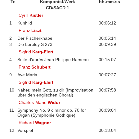
Tr.
Komponist/Werk
hh:mm:ss
CD/SACD 1
Cyrill
Kistler
1
Kunhild
00:06:12
Franz
Liszt
2
Der Fischerknabe
00:05:14
3
Die Loreley S 273
00:09:39
Sigfrid
Karg-Elert
4
Suite d'après Jean Philippe Rameau
00:15:07
Franz
Schubert
9
Ave Maria
00:07:27
Sigfrid
Karg-Elert
10
Näher, mein Gott, zu dir (Improvisation
00:07:58
über den englischen Choral)
Charles-Marie
Widor
11
Symphony No. 9 c minor op. 70 for
00:09:04
Organ (Symphonie Gothique)
Richard
Wagner
12
Vorspiel
00:13:04