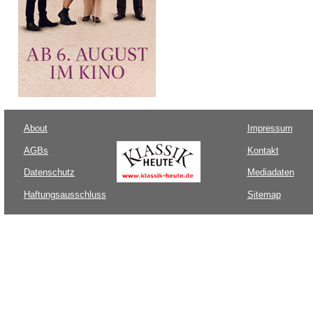
About
Impressum
AGBs
Kontakt
Datenschutz
Mediadaten
Haftungsausschluss
Sitemap