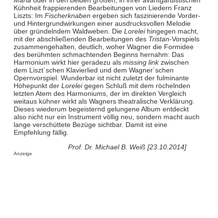
Kühnheit frappierenden Bearbeitungen von Liedern Franz
Liszts: Im
Fischerknaben
ergeben sich faszinierende Vorder-
und Hintergrundwirkungen einer ausdrucksvollen Melodie
über gründelndem Waldweben. Die
Lorelei
hingegen macht,
mit der abschließenden Bearbeitungen des
Tristan
-Vorspiels
zusammengehalten, deutlich, woher Wagner die Formidee
des berühmten schmachtenden Beginns hernahm: Das
Harmonium wirkt hier geradezu als
missing link
zwischen
dem Liszt´schen Klavierlied und dem Wagner´schen
Opernvorspiel. Wunderbar ist nicht zuletzt der fulminante
Höhepunkt der
Lorelei
gegen Schluß mit dem röchelnden
letzten Atem des Harmoniums, der im direkten Vergleich
weitaus kühner wirkt als Wagners theatralische Verklärung.
Dieses wiederum begeisternd gelungene Album entdeckt
also nicht nur ein Instrument völlig neu, sondern macht auch
lange verschüttete Bezüge sichtbar. Damit ist eine
Empfehlung fällig.
Prof. Dr. Michael B. Weiß [23.10.2014]
Anzeige