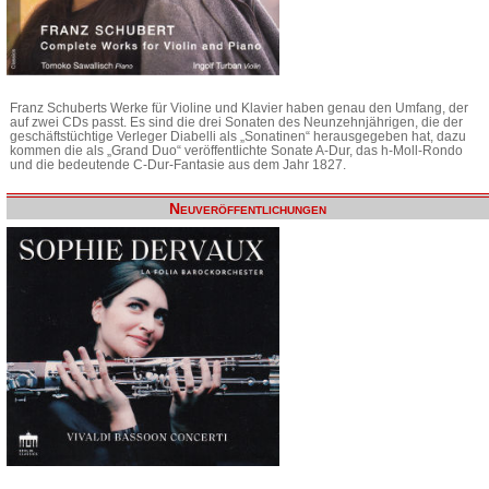
Franz Schuberts Werke für Violine und Klavier haben genau den Umfang, der
auf zwei CDs passt. Es sind die drei Sonaten des Neunzehnjährigen, die der
geschäftstüchtige Verleger Diabelli als „Sonatinen“ herausgegeben hat, dazu
kommen die als „Grand Duo“ veröffentlichte Sonate A-Dur, das h-Moll-Rondo
und die bedeutende C-Dur-Fantasie aus dem Jahr 1827.
Neuveröffentlichungen