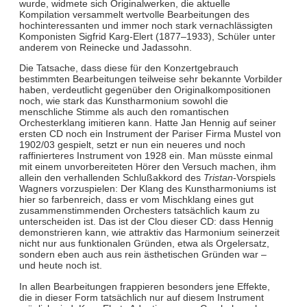
wurde, widmete sich Originalwerken, die aktuelle
Kompilation versammelt wertvolle Bearbeitungen des
hochinteressanten und immer noch stark vernachlässigten
Komponisten Sigfrid Karg-Elert (1877–1933), Schüler unter
anderem von Reinecke und Jadassohn.
Die Tatsache, dass diese für den Konzertgebrauch
bestimmten Bearbeitungen teilweise sehr bekannte Vorbilder
haben, verdeutlicht gegenüber den Originalkompositionen
noch, wie stark das Kunstharmonium sowohl die
menschliche Stimme als auch den romantischen
Orchesterklang imitieren kann. Hatte Jan Hennig auf seiner
ersten CD noch ein Instrument der Pariser Firma Mustel von
1902/03 gespielt, setzt er nun ein neueres und noch
raffinierteres Instrument von 1928 ein. Man müsste einmal
mit einem unvorbereiteten Hörer den Versuch machen, ihm
allein den verhallenden Schlußakkord des
Tristan
-Vorspiels
Wagners vorzuspielen: Der Klang des Kunstharmoniums ist
hier so farbenreich, dass er vom Mischklang eines gut
zusammenstimmenden Orchesters tatsächlich kaum zu
unterscheiden ist. Das ist der Clou dieser CD: dass Hennig
demonstrieren kann, wie attraktiv das Harmonium seinerzeit
nicht nur aus funktionalen Gründen, etwa als Orgelersatz,
sondern eben auch aus rein ästhetischen Gründen war –
und heute noch ist.
In allen Bearbeitungen frappieren besonders jene Effekte,
die in dieser Form tatsächlich nur auf diesem Instrument