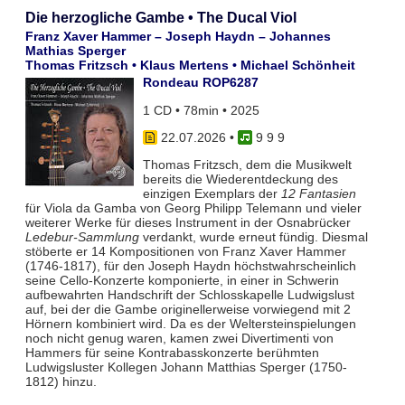
Die herzogliche Gambe • The Ducal Viol
Franz Xaver Hammer – Joseph Haydn – Johannes
Mathias Sperger
Thomas Fritzsch • Klaus Mertens • Michael Schönheit
Rondeau ROP6287
1 CD • 78min • 2025
22.07.2026
•
9 9 9
Thomas Fritzsch, dem die Musikwelt
bereits die Wiederentdeckung des
einzigen Exemplars der
12 Fantasien
für Viola da Gamba von Georg Philipp Telemann und vieler
weiterer Werke für dieses Instrument in der Osnabrücker
Ledebur-Sammlung
verdankt, wurde erneut fündig. Diesmal
stöberte er 14 Kompositionen von Franz Xaver Hammer
(1746-1817), für den Joseph Haydn höchstwahrscheinlich
seine Cello-Konzerte komponierte, in einer in Schwerin
aufbewahrten Handschrift der Schlosskapelle Ludwigslust
auf, bei der die Gambe originellerweise vorwiegend mit 2
Hörnern kombiniert wird. Da es der Weltersteinspielungen
noch nicht genug waren, kamen zwei Divertimenti von
Hammers für seine Kontrabasskonzerte berühmten
Ludwigsluster Kollegen Johann Matthias Sperger (1750-
1812) hinzu.