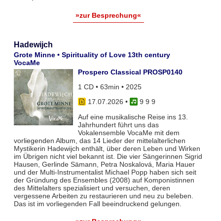
»zur Besprechung«
Hadewijch
Grote Minne • Spirituality of Love 13th century
VocaMe
Prospero Classical PROSP0140
1 CD • 63min • 2025
17.07.2026
•
9 9 9
Auf eine musikalische Reise ins 13.
Jahrhundert führt uns das
Vokalensemble VocaMe mit dem
vorliegenden Album, das 14 Lieder der mittelalterlichen
Mystikerin Hadewijch enthält, über deren Leben und Wirken
im Übrigen nicht viel bekannt ist. Die vier Sängerinnen Sigrid
Hausen, Gerlinde Sämann, Petra Noskalová, Maria Hauer
und der Multi-Instrumentalist Michael Popp haben sich seit
der Gründung des Ensembles (2008) auf Komponistinnen
des Mittelalters spezialisiert und versuchen, deren
vergessene Arbeiten zu restaurieren und neu zu beleben.
Das ist im vorliegenden Fall beeindruckend gelungen.