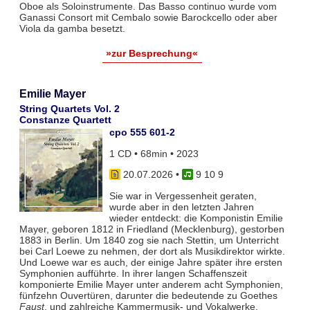
Oboe als Soloinstrumente. Das Basso continuo wurde vom
Ganassi Consort mit Cembalo sowie Barockcello oder aber
Viola da gamba besetzt.
»zur Besprechung«
Emilie Mayer
String Quartets Vol. 2
Constanze Quartett
cpo 555 601-2
1 CD • 68min • 2023
20.07.2026
•
9 10 9
Sie war in Vergessenheit geraten,
wurde aber in den letzten Jahren
wieder entdeckt: die Komponistin Emilie
Mayer, geboren 1812 in Friedland (Mecklenburg), gestorben
1883 in Berlin. Um 1840 zog sie nach Stettin, um Unterricht
bei Carl Loewe zu nehmen, der dort als Musikdirektor wirkte.
Und Loewe war es auch, der einige Jahre später ihre ersten
Symphonien aufführte. In ihrer langen Schaffenszeit
komponierte Emilie Mayer unter anderem acht Symphonien,
fünfzehn Ouvertüren, darunter die bedeutende zu Goethes
Faust
, und zahlreiche Kammermusik- und Vokalwerke.