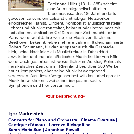
Ferdinand Hiller (1811-1885) scheint
eine Art musikgesellschaftlicher
Tausendsassa des 19. Jahrhunderts
gewesen zu sein, ein äußerst umtriebiger Netzwerker:
erfolgreicher Pianist, Dirigent, Komponist, Musikschriftsteller,
Lehrer und Musikveranstalter, bekannt oder befreundet mit
fast allen musikalischen Größen seiner Zeit, machte er in
Paris, wo er acht Jahre weilte, die Musik von Bach und
Beethoven bekannt, lebte mehrere Jahre in Italien, animierte
Robert Schumann, für den er später auch die Grabrede
hielt, seine Nachfolge als Musikdirektor in Düsseldorf
anzutreten und trug als städtischer Musikdirektor von Köln,
wo er auch gestorben ist, wesentlich zum Aufstieg Kölns als
musikalisches Zentrum im Rheinland bei. Über 500 Werke
hat er komponiert, aber seine Musik ist weitgehend
vergessen. Aus dieser Vergessenheit will das Label cpo die
Musik herausholen, zwei seiner insgesamt sechs
Symphonien sind hier versammelt.
»zur Besprechung«
Igor Markevitch
Concerto for Piano and Orchestra | Cinema Overture |
Cantique d'Amour | Lorenzo il Magnifico
Sarah Maria Sun | Jonathan Powell |