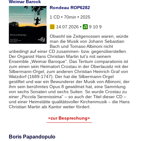
Weimar Barock
Rondeau ROP6282
1 CD • 70min • 2025
14.07.2026
•
9 10 9
Obwohl sie Zeitgenossen waren, würde
man die Musik von Johann Sebastian
Bach und Tomaso Albinoni nicht
unbedingt auf einer CD zusammen- bzw. gegenüberstellen.
Der Organist Hans Christian Martin tut’s mit seinem
Ensemble „Weimar Baroque“. Das Tertium comparationis ist
zum einen sein Heimatort Crostau in der Oberlausitz mit der
Silbermann-Orgel, zum anderen Christian Heinrich Graf von
Watzdorf (1689-1747): Der hat die Silbermann-Orgel
gestiftet und war ein Bewunderer der Musik von Albinoni, der
ihm sein berühmtes Opus 8 gewidmet hat, eine Sammlung
von sechs Sonaten und sechs Suiten. So wurde Crostau zu
einer „Piccola Serenissima“ – so auch der Titel dieser CD –
und einer Heimstätte qualitätsvoller Kirchenmusik – die Hans
Christian Martin als Kantor weiter fördert.
»zur Besprechung«
Boris Papandopulo