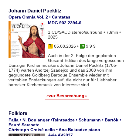
Johann Daniel Pucklitz
Opera Omnia Vol. 2 • Cantatas
MDG 902 2394-6
1 CD/SACD stereo/surround • 73min •
2025
05.08.2026
•
9 9 9
Auch in der 2. Folge der geplamten
Gesamt-Edition des lange vergessenen
Danziger Kirchenmusikers Johann Daniel Pucklitz (1705-
1774) warten Andrzej Szadejko und das 2008 von ihm
gegründete Goldberg Baroque Ensemble wieder mit
veritablen Entdeckungen auf, die nicht nur für Liebhaber
barocker Kirchenmusik von Interesse sind.
»zur Besprechung«
Folklore
Falla • N. Boulanger •Tsintsadze • Schumann • Bartók •
Fauré Sarasate
Christoph Croisé cello • Ana Bakradze piano
Avie AV2837