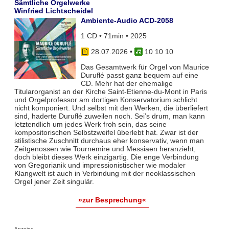
Sämtliche Orgelwerke
Winfried Lichtscheidel
Ambiente-Audio ACD-2058
1 CD • 71min • 2025
28.07.2026
•
10 10 10
Das Gesamtwerk für Orgel von Maurice
Duruflé passt ganz bequem auf eine
CD. Mehr hat der ehemalige
Titularorganist an der Kirche Saint-Etienne-du-Mont in Paris
und Orgelprofessor am dortigen Konservatorium schlicht
nicht komponiert. Und selbst mit den Werken, die überliefert
sind, haderte Duruflé zuweilen noch. Sei’s drum, man kann
letztendlich um jedes Werk froh sein, das seine
kompositorischen Selbstzweifel überlebt hat. Zwar ist der
stilistische Zuschnitt durchaus eher konservativ, wenn man
Zeitgenossen wie Tournemire und Messiaen heranzieht,
doch bleibt dieses Werk einzigartig. Die enge Verbindung
von Gregorianik und impressionistischer wie modaler
Klangwelt ist auch in Verbindung mit der neoklassischen
Orgel jener Zeit singulär.
»zur Besprechung«
Anzeige