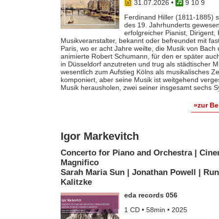
31.07.2026
•
9 10 9
Ferdinand Hiller (1811-1885) s
des 19. Jahrhunderts gewesen 
erfolgreicher Pianist, Dirigent
Musikveranstalter, bekannt oder befreundet mit fas
Paris, wo er acht Jahre weilte, die Musik von Bach
animierte Robert Schumann, für den er später auch 
in Düsseldorf anzutreten und trug als städtischer M
wesentlich zum Aufstieg Kölns als musikalisches Z
komponiert, aber seine Musik ist weitgehend verges
Musik herausholen, zwei seiner insgesamt sechs S
»zur B
Igor Markevitch
Concerto for Piano and Orchestra | Cine
Magnifico
Sarah Maria Sun | Jonathan Powell | Run
Kalitzke
eda records 056
1 CD • 58min • 2025