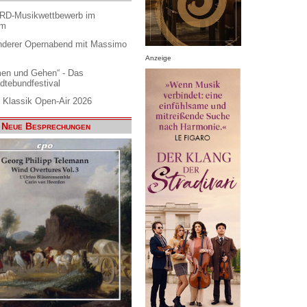
ARD-Musikwettbewerb im
am
nderer Opernabend mit Massimo
Anzeige
en und Gehen“ - Das
dtebundfestival
 Klassik Open-Air 2026
Neue Besprechungen