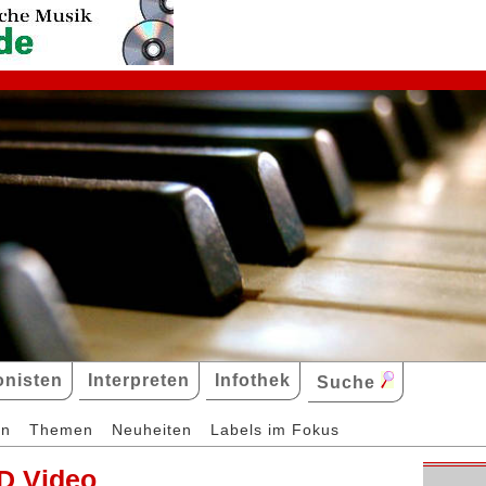
nisten
Interpreten
Infothek
Suche
en
Themen
Neuheiten
Labels im Fokus
D Video