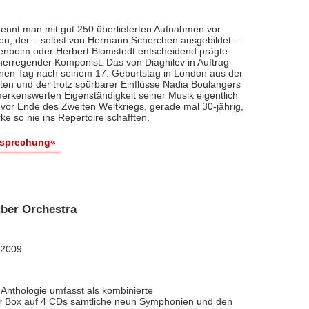
ennt man mit gut 250 überlieferten Aufnahmen vor
nten, der – selbst von Hermann Scherchen ausgebildet –
renboim oder Herbert Blomstedt entscheidend prägte.
nerregender Komponist. Das von Diaghilev in Auftrag
inen Tag nach seinem 17. Geburtstag in London aus der
äten und der trotz spürbarer Einflüsse Nadia Boulangers
erkenswerten Eigenständigkeit seiner Musik eigentlich
vor Ende des Zweiten Weltkriegs, gerade mal 30-jährig,
e so nie ins Repertoire schafften.
esprechung«
ber Orchestra
 2009
Anthologie umfasst als kombinierte
ner Box auf 4 CDs sämtliche neun Symphonien und den