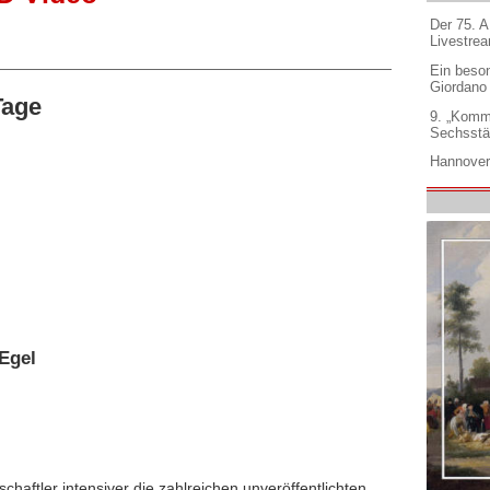
Der 75. 
Livestre
Ein beso
Giordano
Tage
9. „Komm
Sechsstä
Hannover
Egel
chaftler intensiver die zahlreichen unveröffentlichten