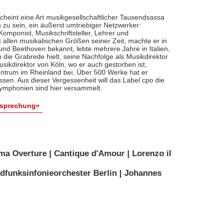
cheint eine Art musikgesellschaftlicher Tausendsassa
zu sein, ein äußerst umtriebiger Netzwerker:
, Komponist, Musikschriftsteller, Lehrer und
t allen musikalischen Größen seiner Zeit, machte er in
 und Beethoven bekannt, lebte mehrere Jahre in Italien,
die Grabrede hielt, seine Nachfolge als Musikdirektor
usikdirektor von Köln, wo er auch gestorben ist,
entrum im Rheinland bei. Über 500 Werke hat er
sen. Aus dieser Vergessenheit will das Label cpo die
ymphonien sind hier versammelt.
esprechung«
ma Overture | Cantique d'Amour | Lorenzo il
dfunksinfonieorchester Berlin | Johannes