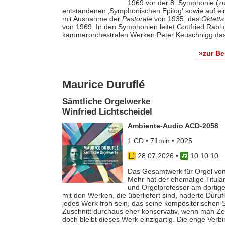
1969 vor der 8. Symphonie (zu
entstandenen ‚Symphonischen Epilog‘ sowie auf e
mit Ausnahme der
Pastorale
von 1935, des
Oktetts
von 1969. In den Symphonien leitet Gottfried Rab
kammerorchestralen Werken Peter Keuschnigg das
»zur B
Maurice Duruflé
Sämtliche Orgelwerke
Winfried Lichtscheidel
Ambiente-Audio ACD-2058
1 CD • 71min • 2025
28.07.2026
•
10 10 10
Das Gesamtwerk für Orgel von
Mehr hat der ehemalige Titular
und Orgelprofessor am dortige
mit den Werken, die überliefert sind, haderte Duru
jedes Werk froh sein, das seine kompositorischen Sel
Zuschnitt durchaus eher konservativ, wenn man Z
doch bleibt dieses Werk einzigartig. Die enge Verb