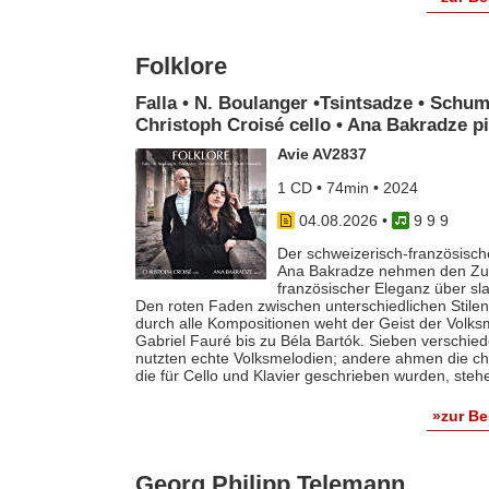
Folklore
Falla • N. Boulanger •Tsintsadze • Schum
Christoph Croisé cello • Ana Bakradze p
Avie AV2837
1 CD • 74min • 2024
04.08.2026
•
9 9 9
Der schweizerisch-französische
Ana Bakradze nehmen den Zuhö
französischer Eleganz über s
Den roten Faden zwischen unterschiedlichen Stilen 
durch alle Kompositionen weht der Geist der Volk
Gabriel Fauré bis zu Béla Bartók. Sieben verschie
nutzten echte Volksmelodien; andere ahmen die ch
die für Cello und Klavier geschrieben wurden, steh
»zur B
Georg Philipp Telemann