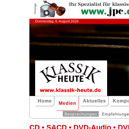
Anzeige
Donnerstag, 6. August 2026
Home
Aktuelles
Kompo
Medien
Besprechungen
Empfehlung
CD • SACD • DVD-Audio • DV