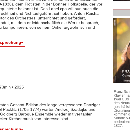
1836), dem Flötisten in der Bonner Hofkapelle, der vor
rquintette bekannt ist. Das Label cpo will nun auch die
ktheit und Nichtaufgeführtheit heben. Anton Reicha
r des Orchesters, unterrichtet und gefördert,
det, mit dem er leidenschaftlich die Werke besprach,
 zu komponieren, von seinem Onkel argwöhnisch und
esprechung«
73min • 2025
Franz Sch
Klavier h
zwei CDs 
des Neunz
lamten Gesamt-Edition des lange vergessenen Danziger
geschäftst
l Pucklitz (1705-1774) warten Andrzej Szadejko und
„Sonatine
Goldberg Baroque Ensemble wieder mit veritablen
kommen di
Sonate A-
cker Kirchenmusik von Interesse sind.
bedeutend
1827.
esprechung«