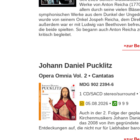
Werke von Anton Reicha (1770-
allem durch seine vielen Bläse
symphonischen Werke aus dem Dunkel der Ungedruc
wurde von seinem Onkel Jospeh Reicha, dem Direkto
außerdem war er mit Ludwig van Beethoven befreun
die beide spielten. So begann auch Anton Reicha
kritisch begleitet.
»zur B
Johann Daniel Pucklitz
Opera Omnia Vol. 2 • Cantatas
MDG 902 2394-6
1 CD/SACD stereo/surround • 
05.08.2026
•
9 9 9
Auch in der 2. Folge der gep
Kirchenmusikers Johann Danie
das 2008 von ihm gegründete 
Entdeckungen auf, die nicht nur für Liebhaber baro
»zur B