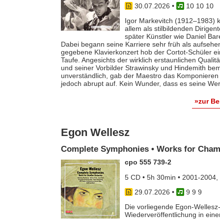
30.07.2026
•
10 10 10
Igor Markevitch (1912–1983) k
allem als stilbildenden Dirige
später Künstler wie Daniel Ba
Dabei begann seine Karriere sehr früh als aufsehe
gegebene Klavierkonzert hob der Cortot-Schüler e
Taufe. Angesichts der wirklich erstaunlichen Qualit
und seiner Vorbilder Strawinsky und Hindemith bem
unverständlich, gab der Maestro das Komponieren 
jedoch abrupt auf. Kein Wunder, dass es seine Werk
»zur B
Egon Wellesz
Complete Symphonies • Works for Cham
cpo 555 739-2
5 CD • 5h 30min • 2001-2004,
29.07.2026
•
9 9 9
Die vorliegende Egon-Wellesz-
Wiederveröffentlichung in ei