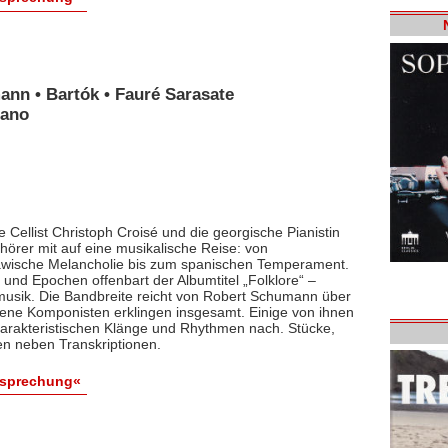
ann • Bartók • Fauré Sarasate
iano
 Cellist Christoph Croisé und die georgische Pianistin
rer mit auf eine musikalische Reise: von
lawische Melancholie bis zum spanischen Temperament.
und Epochen offenbart der Albumtitel „Folklore“ –
smusik. Die Bandbreite reicht von Robert Schumann über
dene Komponisten erklingen insgesamt. Einige von ihnen
arakteristischen Klänge und Rhythmen nach. Stücke,
en neben Transkriptionen.
esprechung«