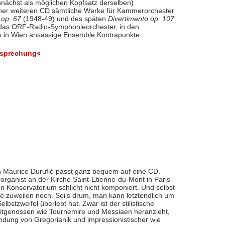
nächst als möglichen Kopfsatz derselben)
iner weiteren CD sämtliche Werke für Kammerorchester
 op. 67
(1948-49) und des späten
Divertimento op. 107
l das ORF-Radio-Symphonieorchester, in den
 in Wien ansässige Ensemble Kontrapunkte.
esprechung«
 Maurice Duruflé passt ganz bequem auf eine CD.
organist an der Kirche Saint-Etienne-du-Mont in Paris
n Konservatorium schlicht nicht komponiert. Und selbst
flé zuweilen noch. Sei’s drum, man kann letztendlich um
bstzweifel überlebt hat. Zwar ist der stilistische
eitgenossen wie Tournemire und Messiaen heranzieht,
indung von Gregorianik und impressionistischer wie