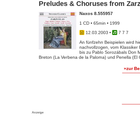
Preludes & Choruses from Zar
Naxos 8.555957
1 CD • 65min • 1999
12.03.2003
•
7 7 7
An fünfzehn Beispielen wird h
nachvollzogen, vom Klassiker E
bis zu Pablo Sorozábals Don M
Breton (La Verbena de la Paloma) und Penella (El G
»zur B
Anzeige