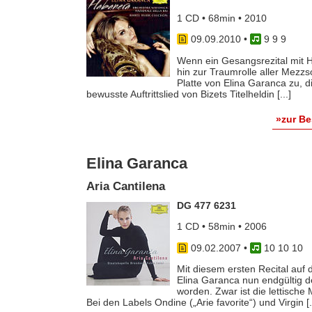
1 CD • 68min • 2010
09.09.2010
•
9 9 9
Wenn ein Gesangsrezital mit H
hin zur Traumrolle aller Mezzs
Platte von Elina Garanca zu, 
bewusste Auftrittslied von Bizets Titelheldin [...]
»zur B
Elina Garanca
Aria Cantilena
DG 477 6231
1 CD • 58min • 2006
09.02.2007
•
10 10 10
Mit diesem ersten Recital auf
Elina Garanca nun endgültig der
worden. Zwar ist die lettisch
Bei den Labels Ondine („Arie favorite“) und Virgin [..