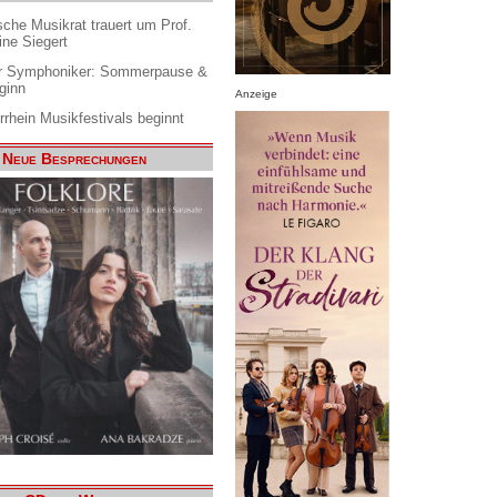
che Musikrat trauert um Prof.
ine Siegert
 Symphoniker: Sommerpause &
ginn
Anzeige
rrhein Musikfestivals beginnt
Neue Besprechungen