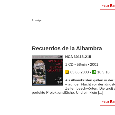
»zur B
Anzeige
Recuerdos de la Alhambra
NCA 60113-215
1 CD • 58min • 2001
03.06.2003
•
10 9 10
Als Alhambristen galten in der
– auf der Flucht vor der jüngs
Zeiten beschwörten. Die großa
perfekte Projektionsfläche. Und ein klein [...]
»zur B