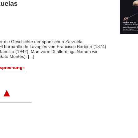
zuelas
ier die Geschichte der spanischen Zarzuela
l barbarillo de Lavapiés von Francisco Barbieri (1874)
anolito (1942). Man vermißt allerdings Namen wie
ato Montés). [...]
esprechung«
▲