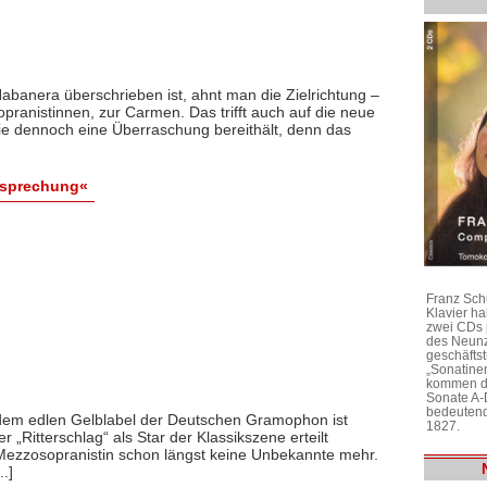
abanera überschrieben ist, ahnt man die Zielrichtung –
opranistinnen, zur Carmen. Das trifft auch auf die neue
die dennoch eine Überraschung bereithält, denn das
esprechung«
Franz Sch
Klavier h
zwei CDs 
des Neunz
geschäftst
„Sonatine
kommen di
Sonate A-
bedeutend
 dem edlen Gelblabel der Deutschen Gramophon ist
1827.
 „Ritterschlag“ als Star der Klassikszene erteilt
e Mezzosopranistin schon längst keine Unbekannte mehr.
.]