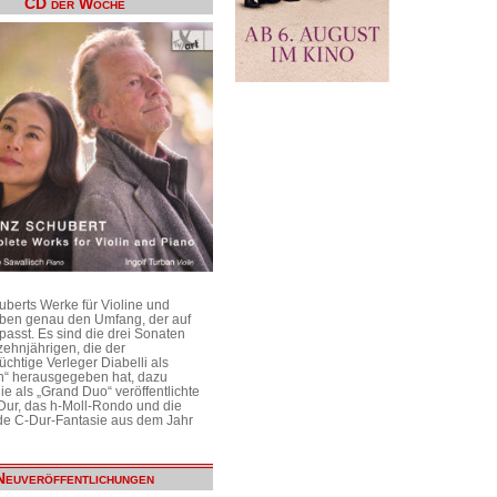
CD der Woche
uberts Werke für Violine und
aben genau den Umfang, der auf
passt. Es sind die drei Sonaten
ehnjährigen, die der
üchtige Verleger Diabelli als
n“ herausgegeben hat, dazu
e als „Grand Duo“ veröffentlichte
Dur, das h-Moll-Rondo und die
e C-Dur-Fantasie aus dem Jahr
Neuveröffentlichungen