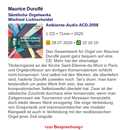
Maurice Duruflé
Sämtliche Orgelwerke
Winfried Lichtscheidel
Ambiente-Audio ACD-2058
1 CD • 71min • 2025
28.07.2026
•
10 10 10
Das Gesamtwerk für Orgel von Maurice
Duruflé passt ganz bequem auf eine
CD. Mehr hat der ehemalige
Titularorganist an der Kirche Saint-Etienne-du-Mont in Paris
und Orgelprofessor am dortigen Konservatorium schlicht
nicht komponiert. Und selbst mit den Werken, die überliefert
sind, haderte Duruflé zuweilen noch. Sei’s drum, man kann
letztendlich um jedes Werk froh sein, das seine
kompositorischen Selbstzweifel überlebt hat. Zwar ist der
stilistische Zuschnitt durchaus eher konservativ, wenn man
Zeitgenossen wie Tournemire und Messiaen heranzieht,
doch bleibt dieses Werk einzigartig. Die enge Verbindung
von Gregorianik und impressionistischer wie modaler
Klangwelt ist auch in Verbindung mit der neoklassischen
Orgel jener Zeit singulär.
»zur Besprechung«