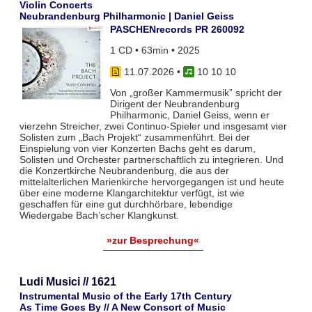
Violin Concerts
Neubrandenburg Philharmonic | Daniel Geiss
PASCHENrecords PR 260092
1 CD • 63min • 2025
11.07.2026
•
10 10 10
Von „großer Kammermusik” spricht der
Dirigent der Neubrandenburg
Philharmonic, Daniel Geiss, wenn er
vierzehn Streicher, zwei Continuo-Spieler und insgesamt vier
Solisten zum „Bach Projekt“ zusammenführt. Bei der
Einspielung von vier Konzerten Bachs geht es darum,
Solisten und Orchester partnerschaftlich zu integrieren. Und
die Konzertkirche Neubrandenburg, die aus der
mittelalterlichen Marienkirche hervorgegangen ist und heute
über eine moderne Klangarchitektur verfügt, ist wie
geschaffen für eine gut durchhörbare, lebendige
Wiedergabe Bach’scher Klangkunst.
»zur Besprechung«
Ludi Musici // 1621
Instrumental Music of the Early 17th Century
As Time Goes By // A New Consort of Music