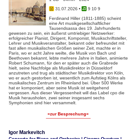
31.07.2026
•
9 10 9
Ferdinand Hiller (1811-1885) scheint
eine Art musikgesellschaftlicher
Tausendsassa des 19. Jahrhunderts
gewesen zu sein, ein äußerst umtriebiger Netzwerker:
erfolgreicher Pianist, Dirigent, Komponist, Musikschriftsteller,
Lehrer und Musikveranstalter, bekannt oder befreundet mit
fast allen musikalischen Größen seiner Zeit, machte er in
Paris, wo er acht Jahre weilte, die Musik von Bach und
Beethoven bekannt, lebte mehrere Jahre in Italien, animierte
Robert Schumann, für den er später auch die Grabrede
hielt, seine Nachfolge als Musikdirektor in Düsseldorf
anzutreten und trug als städtischer Musikdirektor von Köln,
wo er auch gestorben ist, wesentlich zum Aufstieg Kölns als
musikalisches Zentrum im Rheinland bei. Über 500 Werke
hat er komponiert, aber seine Musik ist weitgehend
vergessen. Aus dieser Vergessenheit will das Label cpo die
Musik herausholen, zwei seiner insgesamt sechs
Symphonien sind hier versammelt.
»zur Besprechung«
Igor Markevitch
Concerto for Piano and Orchestra | Cinema Overture |