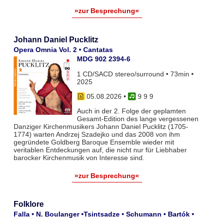
»zur Besprechung«
Johann Daniel Pucklitz
Opera Omnia Vol. 2 • Cantatas
MDG 902 2394-6
1 CD/SACD stereo/surround • 73min •
2025
05.08.2026
•
9 9 9
Auch in der 2. Folge der geplamten
Gesamt-Edition des lange vergessenen
Danziger Kirchenmusikers Johann Daniel Pucklitz (1705-
1774) warten Andrzej Szadejko und das 2008 von ihm
gegründete Goldberg Baroque Ensemble wieder mit
veritablen Entdeckungen auf, die nicht nur für Liebhaber
barocker Kirchenmusik von Interesse sind.
»zur Besprechung«
Folklore
Falla • N. Boulanger •Tsintsadze • Schumann • Bartók •