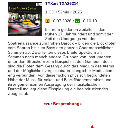
TYXart TXA26214
1 CD • 52min • 2025
10.07.2026
•
10 10 10
In ihrem goldenen Zeitalter – dem
frühen 17. Jahrhundert und somit der
Zeit des Übergangs von der
Spätrenaissance zum frühen Barock – bilden die Blockflöten
vom Sopran bis zum Bass den ganzen Chor menschlicher
Stimmen ab. Zwar teil­ten dieses breite Spektrum an
Stimmen noch manch andere Gruppen von Instrumenten,
unter den Streichern zum Bei­spiel mit den Gamben, doch
sind die Flöten dem Gesang durch das Medium des Atems
und der Möglichkeit vergleich­barer klanglicher Modulation
eng verbunden. Von dieser schon physisch begründeten
Nähe der Musik für Vokal- und Blockflö­tenensembles und
ihrer gemeinsamen Ausprägung der musikalischen
Darstellung legt diese Einspielung ein beeindruckendes
Zeugnis ab.
»zur Besprechung«
▲