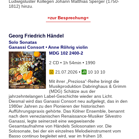
Ludwigsluster Kollegen Johann Matthias Sperger (1750-
1812) hinzu.
»zur Besprechung«
Georg Friedrich Händel
Solo Sonatas
Ganassi Consort • Anne Röhrig violin
MDG 102 2400-2
2 CD • 1h 54min • 1990
21.07.2026
•
10 10 10
Mit ihrer „Preziosa“-Reihe bringt die
Musikproduktion Dabringhaus & Grimm
(MDG) Schätze aus der
jahrzehntelangen Label-Geschichte wieder ans Licht.
Diesmal wird das Ganassi Consort neu aufgelegt, das in den
1980er Jahren zu den Pionieren der historischen
Aufführungspraxis gehörte. Das Kölner Ensemble, benannt
nach dem venezianischen Renaissance-Musiker Silvestro
Ganassi, legte seinerzeit eine wegweisende
Gesamtaufnahme von Händels Solosonaten vor. Die
Solosonate, bei der ein einzelnes Melodieinstrument vom
Basso continuo begleitet wird, war im frühen 18.