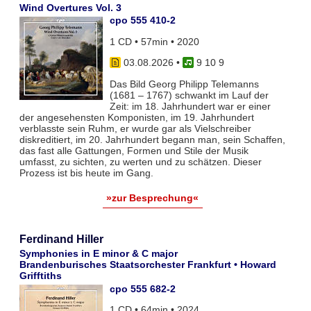
Wind Overtures Vol. 3
cpo 555 410-2
1 CD • 57min • 2020
03.08.2026
•
9 10 9
Das Bild Georg Philipp Telemanns
(1681 – 1767) schwankt im Lauf der
Zeit: im 18. Jahrhundert war er einer
der angesehensten Komponisten, im 19. Jahrhundert
verblasste sein Ruhm, er wurde gar als Vielschreiber
diskreditiert, im 20. Jahrhundert begann man, sein Schaffen,
das fast alle Gattungen, Formen und Stile der Musik
umfasst, zu sichten, zu werten und zu schätzen. Dieser
Prozess ist bis heute im Gang.
»zur Besprechung«
Ferdinand Hiller
Symphonies in E minor & C major
Brandenburisches Staatsorchester Frankfurt • Howard
Grifftiths
cpo 555 682-2
1 CD • 64min • 2024