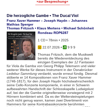
»zur Besprechung«
Die herzogliche Gambe • The Ducal Viol
Franz Xaver Hammer – Joseph Haydn – Johannes
Mathias Sperger
Thomas Fritzsch • Klaus Mertens • Michael Schönheit
Rondeau ROP6287
1 CD • 78min • 2025
22.07.2026
•
9 9 9
Thomas Fritzsch, dem die Musikwelt
bereits die Wiederentdeckung des
einzigen Exemplars der
12 Fantasien
für Viola da Gamba von Georg Philipp Telemann und vieler
weiterer Werke für dieses Instrument in der Osnabrücker
Ledebur-Sammlung
verdankt, wurde erneut fündig. Diesmal
stöberte er 14 Kompositionen von Franz Xaver Hammer
(1746-1817), für den Joseph Haydn höchstwahrscheinlich
seine Cello-Konzerte komponierte, in einer in Schwerin
aufbewahrten Handschrift der Schlosskapelle Ludwigslust
auf, bei der die Gambe originellerweise vorwiegend mit 2
Hörnern kombiniert wird. Da es der Weltersteinspielungen
noch nicht genug waren, kamen zwei Divertimenti von
Hammers für seine Kontrabasskonzerte berühmten