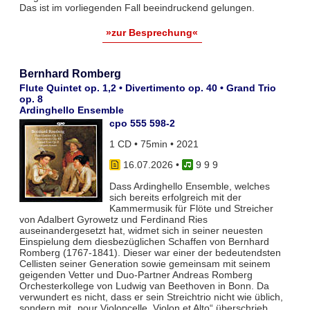
Das ist im vorliegenden Fall beeindruckend gelungen.
»zur Besprechung«
Bernhard Romberg
Flute Quintet op. 1,2 • Divertimento op. 40 • Grand Trio
op. 8
Ardinghello Ensemble
cpo 555 598-2
1 CD • 75min • 2021
16.07.2026
•
9 9 9
Dass Ardinghello Ensemble, welches
sich bereits erfolgreich mit der
Kammermusik für Flöte und Streicher
von Adalbert Gyrowetz und Ferdinand Ries
auseinandergesetzt hat, widmet sich in seiner neuesten
Einspielung dem diesbezüglichen Schaffen von Bernhard
Romberg (1767-1841). Dieser war einer der bedeutendsten
Cellisten seiner Generation sowie gemeinsam mit seinem
geigenden Vetter und Duo-Partner Andreas Romberg
Orchesterkollege von Ludwig van Beethoven in Bonn. Da
verwundert es nicht, dass er sein Streichtrio nicht wie üblich,
sondern mit „pour Violoncelle, Violon et Alto“ überschrieb.