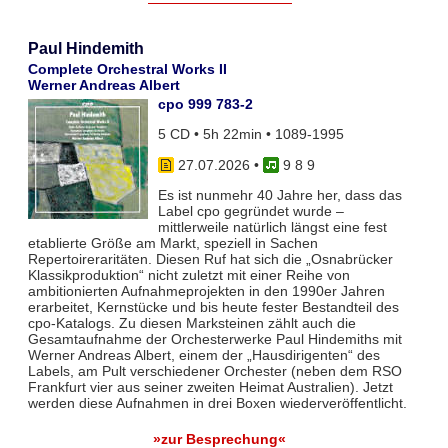
Paul Hindemith
Complete Orchestral Works II
Werner Andreas Albert
cpo 999 783-2
5 CD • 5h 22min • 1089-1995
27.07.2026
•
9 8 9
Es ist nunmehr 40 Jahre her, dass das
Label cpo gegründet wurde –
mittlerweile natürlich längst eine fest
etablierte Größe am Markt, speziell in Sachen
Repertoireraritäten. Diesen Ruf hat sich die „Osnabrücker
Klassikproduktion“ nicht zuletzt mit einer Reihe von
ambitionierten Aufnahmeprojekten in den 1990er Jahren
erarbeitet, Kernstücke und bis heute fester Bestandteil des
cpo-Katalogs. Zu diesen Marksteinen zählt auch die
Gesamtaufnahme der Orchesterwerke Paul Hindemiths mit
Werner Andreas Albert, einem der „Hausdirigenten“ des
Labels, am Pult verschiedener Orchester (neben dem RSO
Frankfurt vier aus seiner zweiten Heimat Australien). Jetzt
werden diese Aufnahmen in drei Boxen wiederveröffentlicht.
»zur Besprechung«