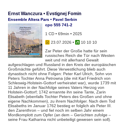
Ernst Wanczura • Evstignej Fomin
Ensemble Altera Pars • Pavel Serbin
cpo 555 741-2
1 CD • 69min • 2025
23.07.2026
•
10 10 10
Zar Peter der Große hatte für sein
russisches Reich die Tür nach Westen
weit und mit allerhand Gewalt
aufgeschlagen und Russland in den Kreis der europäischen
Großmächte geführt. Diese Verwestlichung blieb auch
dynastisch nicht ohne Folgen: Peter Karl Ulrich, Sohn von
Peters Tochter Anna Petrowna (die mit Karl Friedrich von
Schleswig-Holstein-Gottorf verheiratet war), wurde 1739 mit
11 Jahren in der Nachfolge seines Vaters Herzog von
Holstein-Gottorf; 1742 ernannte ihn seine Tante, Zarin
Elisabeth (ebenfalls Tochter Peters des Großen und ohne
eigene Nachkommen), zu ihrem Nachfolger. Nach dem Tod
Elisabeths im Januar 1762 bestieg er folglich als Peter III.
den Zarenthron – und fiel noch im selben Jahr einem
Mordkomplott zum Opfer (an dem – Gerüchten zufolge –
seine Frau Katharina nicht unbeteiligt gewesen sein soll).