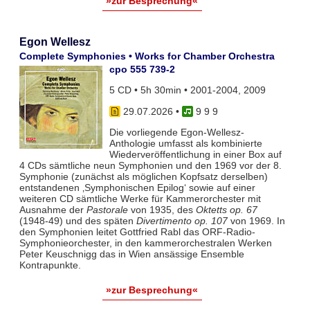
»zur Besprechung«
Egon Wellesz
Complete Symphonies • Works for Chamber Orchestra
cpo 555 739-2
5 CD • 5h 30min • 2001-2004, 2009
29.07.2026
•
9 9 9
Die vorliegende Egon-Wellesz-
Anthologie umfasst als kombinierte
Wiederveröffentlichung in einer Box auf
4 CDs sämtliche neun Symphonien und den 1969 vor der 8.
Symphonie (zunächst als möglichen Kopfsatz derselben)
entstandenen ‚Symphonischen Epilog‘ sowie auf einer
weiteren CD sämtliche Werke für Kammerorchester mit
Ausnahme der
Pastorale
von 1935, des
Oktetts op. 67
(1948-49) und des späten
Divertimento op. 107
von 1969. In
den Symphonien leitet Gottfried Rabl das ORF-Radio-
Symphonieorchester, in den kammerorchestralen Werken
Peter Keuschnigg das in Wien ansässige Ensemble
Kontrapunkte.
»zur Besprechung«