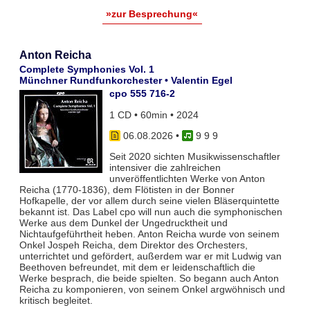
»zur Besprechung«
Anton Reicha
Complete Symphonies Vol. 1
Münchner Rundfunkorchester • Valentin Egel
cpo 555 716-2
1 CD • 60min • 2024
06.08.2026
•
9 9 9
Seit 2020 sichten Musikwissenschaftler
intensiver die zahlreichen
unveröffentlichten Werke von Anton
Reicha (1770-1836), dem Flötisten in der Bonner
Hofkapelle, der vor allem durch seine vielen Bläserquintette
bekannt ist. Das Label cpo will nun auch die symphonischen
Werke aus dem Dunkel der Ungedrucktheit und
Nichtaufgeführtheit heben. Anton Reicha wurde von seinem
Onkel Jospeh Reicha, dem Direktor des Orchesters,
unterrichtet und gefördert, außerdem war er mit Ludwig van
Beethoven befreundet, mit dem er leidenschaftlich die
Werke besprach, die beide spielten. So begann auch Anton
Reicha zu komponieren, von seinem Onkel argwöhnisch und
kritisch begleitet.