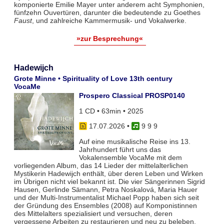
komponierte Emilie Mayer unter anderem acht Symphonien,
fünfzehn Ouvertüren, darunter die bedeutende zu Goethes
Faust
, und zahlreiche Kammermusik- und Vokalwerke.
»zur Besprechung«
Hadewijch
Grote Minne • Spirituality of Love 13th century
VocaMe
Prospero Classical PROSP0140
1 CD • 63min • 2025
17.07.2026
•
9 9 9
Auf eine musikalische Reise ins 13.
Jahrhundert führt uns das
Vokalensemble VocaMe mit dem
vorliegenden Album, das 14 Lieder der mittelalterlichen
Mystikerin Hadewijch enthält, über deren Leben und Wirken
im Übrigen nicht viel bekannt ist. Die vier Sängerinnen Sigrid
Hausen, Gerlinde Sämann, Petra Noskalová, Maria Hauer
und der Multi-Instrumentalist Michael Popp haben sich seit
der Gründung des Ensembles (2008) auf Komponistinnen
des Mittelalters spezialisiert und versuchen, deren
vergessene Arbeiten zu restaurieren und neu zu beleben.