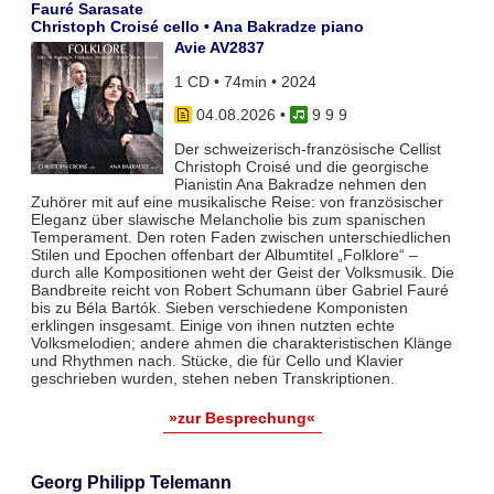
Fauré Sarasate
Christoph Croisé cello • Ana Bakradze piano
Avie AV2837
1 CD • 74min • 2024
04.08.2026
•
9 9 9
Der schweizerisch-französische Cellist
Christoph Croisé und die georgische
Pianistin Ana Bakradze nehmen den
Zuhörer mit auf eine musikalische Reise: von französischer
Eleganz über slawische Melancholie bis zum spanischen
Temperament. Den roten Faden zwischen unterschiedlichen
Stilen und Epochen offenbart der Albumtitel „Folklore“ –
durch alle Kompositionen weht der Geist der Volksmusik. Die
Bandbreite reicht von Robert Schumann über Gabriel Fauré
bis zu Béla Bartók. Sieben verschiedene Komponisten
erklingen insgesamt. Einige von ihnen nutzten echte
Volksmelodien; andere ahmen die charakteristischen Klänge
und Rhythmen nach. Stücke, die für Cello und Klavier
geschrieben wurden, stehen neben Transkriptionen.
»zur Besprechung«
Georg Philipp Telemann