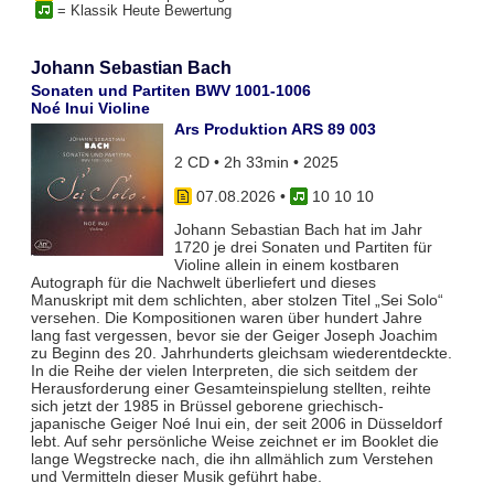
= Klassik Heute Bewertung
Johann Sebastian Bach
Sonaten und Partiten BWV 1001-1006
Noé Inui Violine
Ars Produktion ARS 89 003
2 CD • 2h 33min • 2025
07.08.2026
•
10 10 10
Johann Sebastian Bach hat im Jahr
1720 je drei Sonaten und Partiten für
Violine allein in einem kostbaren
Autograph für die Nachwelt überliefert und dieses
Manuskript mit dem schlichten, aber stolzen Titel „Sei Solo“
versehen. Die Kompositionen waren über hundert Jahre
lang fast vergessen, bevor sie der Geiger Joseph Joachim
zu Beginn des 20. Jahrhunderts gleichsam wiederentdeckte.
In die Reihe der vielen Interpreten, die sich seitdem der
Herausforderung einer Gesamteinspielung stellten, reihte
sich jetzt der 1985 in Brüssel geborene griechisch-
japanische Geiger Noé Inui ein, der seit 2006 in Düsseldorf
lebt. Auf sehr persönliche Weise zeichnet er im Booklet die
lange Wegstrecke nach, die ihn allmählich zum Verstehen
und Vermitteln dieser Musik geführt habe.