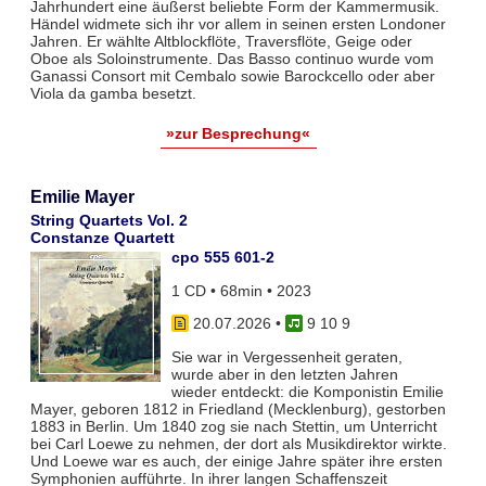
Jahrhundert eine äußerst beliebte Form der Kammermusik.
Händel widmete sich ihr vor allem in seinen ersten Londoner
Jahren. Er wählte Altblockflöte, Traversflöte, Geige oder
Oboe als Soloinstrumente. Das Basso continuo wurde vom
Ganassi Consort mit Cembalo sowie Barockcello oder aber
Viola da gamba besetzt.
»zur Besprechung«
Emilie Mayer
String Quartets Vol. 2
Constanze Quartett
cpo 555 601-2
1 CD • 68min • 2023
20.07.2026
•
9 10 9
Sie war in Vergessenheit geraten,
wurde aber in den letzten Jahren
wieder entdeckt: die Komponistin Emilie
Mayer, geboren 1812 in Friedland (Mecklenburg), gestorben
1883 in Berlin. Um 1840 zog sie nach Stettin, um Unterricht
bei Carl Loewe zu nehmen, der dort als Musikdirektor wirkte.
Und Loewe war es auch, der einige Jahre später ihre ersten
Symphonien aufführte. In ihrer langen Schaffenszeit