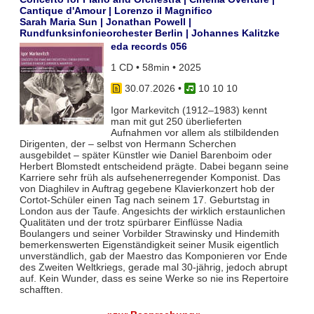
Cantique d'Amour | Lorenzo il Magnifico
Sarah Maria Sun | Jonathan Powell |
Rundfunksinfonieorchester Berlin | Johannes Kalitzke
eda records 056
1 CD • 58min • 2025
30.07.2026
•
10 10 10
Igor Markevitch (1912–1983) kennt
man mit gut 250 überlieferten
Aufnahmen vor allem als stilbildenden
Dirigenten, der – selbst von Hermann Scherchen
ausgebildet – später Künstler wie Daniel Barenboim oder
Herbert Blomstedt entscheidend prägte. Dabei begann seine
Karriere sehr früh als aufsehenerregender Komponist. Das
von Diaghilev in Auftrag gegebene Klavierkonzert hob der
Cortot-Schüler einen Tag nach seinem 17. Geburtstag in
London aus der Taufe. Angesichts der wirklich erstaunlichen
Qualitäten und der trotz spürbarer Einflüsse Nadia
Boulangers und seiner Vorbilder Strawinsky und Hindemith
bemerkenswerten Eigenständigkeit seiner Musik eigentlich
unverständlich, gab der Maestro das Komponieren vor Ende
des Zweiten Weltkriegs, gerade mal 30-jährig, jedoch abrupt
auf. Kein Wunder, dass es seine Werke so nie ins Repertoire
schafften.