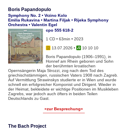
Boris Papandopulo
Symphony No. 2 • Vrzino Kolo
Emilia Rukavina • Martina Filjak • Rijeka Symphony
Orchestra • Valentin Egel
cpo 555 618-2
1 CD • 63min • 2023
13.07.2026
•
10 10 10
Boris Papandopulo (1906–1991), in
Honnef am Rhein geboren und Sohn
der berühmten kroatischen
Opernsängerin Maja Strozzi, zog nach dem Tod des
griechischstämmigen, russischen Vaters 1908 nach Zagreb.
Auf Vermittlung Strawinskys studierte er in Wien und wurde
schnell ein erfolgreicher Komponist und Dirigent. Wieder in
der Heimat, bekleidete er wichtige Positionen im Musikleben
Zagrebs, war jedoch auch öfters in beiden Teilen
Deutschlands zu Gast.
»zur Besprechung«
The Bach Project