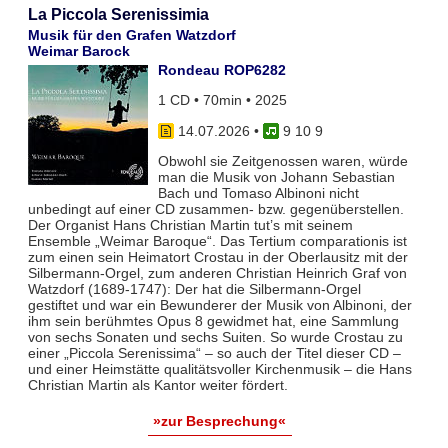
La Piccola Serenissimia
Musik für den Grafen Watzdorf
Weimar Barock
Rondeau ROP6282
1 CD • 70min • 2025
14.07.2026
•
9 10 9
Obwohl sie Zeitgenossen waren, würde
man die Musik von Johann Sebastian
Bach und Tomaso Albinoni nicht
unbedingt auf einer CD zusammen- bzw. gegenüberstellen.
Der Organist Hans Christian Martin tut’s mit seinem
Ensemble „Weimar Baroque“. Das Tertium comparationis ist
zum einen sein Heimatort Crostau in der Oberlausitz mit der
Silbermann-Orgel, zum anderen Christian Heinrich Graf von
Watzdorf (1689-1747): Der hat die Silbermann-Orgel
gestiftet und war ein Bewunderer der Musik von Albinoni, der
ihm sein berühmtes Opus 8 gewidmet hat, eine Sammlung
von sechs Sonaten und sechs Suiten. So wurde Crostau zu
einer „Piccola Serenissima“ – so auch der Titel dieser CD –
und einer Heimstätte qualitätsvoller Kirchenmusik – die Hans
Christian Martin als Kantor weiter fördert.
»zur Besprechung«