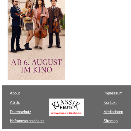
About
Impressum
AGBs
Kontakt
Datenschutz
Mediadaten
Haftungsausschluss
Sitemap