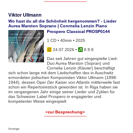
Viktor Ullmann
Wo hast du all die Schönheit hergenommen? - Lieder
Aurea Marston Soprano | Conrnelia Lenzin Piano
Prospero Classical PROSP0144
1 CD • 40min • 2025
24.07.2026
•
8 8 8
Das seit Jahren gut eingespielte Lied-
Duo Aurea Marston (Sopran) und
Cornelia Lenzin (Klavier) beschäftigt
sich schon lange mit dem Liedschaffen des in Auschwitz
ermordeten jüdischen Komponisten Viktor Ullmann (1898-
1944), dessen Oper
Der Kaiser von Atlantis
mittlerweile fast
schon ein Repertoirestück geworden ist. In Riga haben sie
im vergangenen Jahr einige seiner Lieder und Zyklen für
das Schweizer Label Prospero in engagierter und
kompetenter Weise eingespielt.
»zur Besprechung«
Anzeige