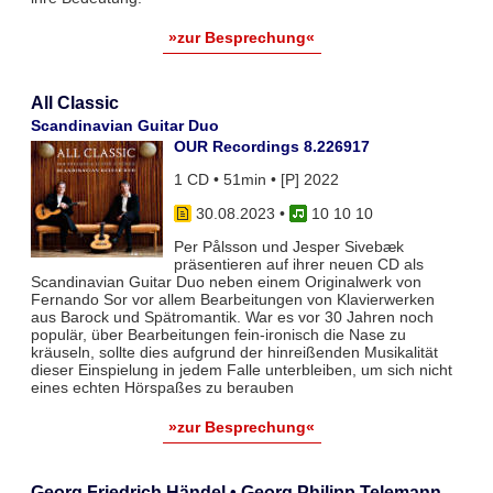
»zur Besprechung«
All Classic
Scandinavian Guitar Duo
OUR Recordings 8.226917
1 CD • 51min • [P] 2022
30.08.2023
•
10 10 10
Per Pålsson und Jesper Sivebæk
präsentieren auf ihrer neuen CD als
Scandinavian Guitar Duo neben einem Originalwerk von
Fernando Sor vor allem Bearbeitungen von Klavierwerken
aus Barock und Spätromantik. War es vor 30 Jahren noch
populär, über Bearbeitungen fein-ironisch die Nase zu
kräuseln, sollte dies aufgrund der hinreißenden Musikalität
dieser Einspielung in jedem Falle unterbleiben, um sich nicht
eines echten Hörspaßes zu berauben
»zur Besprechung«
Georg Friedrich Händel • Georg Philipp Telemann