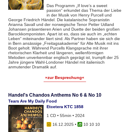
Das Programm „If love’s a sweet
passion“ erkundet das Thema der Liebe
in der Musik von Henry Purcell und
George Friedrich Händel. Die katalanische Sopranistin
Arianna Savall und der norwegische Tenor Petter Udland
Johansen präsentieren Arien und Duette der beiden großen
Barockkomponisten. Apart ist es, dass sie auch im „echten
Leben“ miteinander liiert sind. Als Partner haben sie sich die
in Bern ansässige „Freitagsakademie“ für Alte Musik mit ins
Boot geholt. Während Purcells Klangsprache mit ihrer
rhetorischen Klarheit und längeren, wellenförmigen
Melodien unverkennbar englisch geprägt ist, trumpft der 25
Jahre jüngere Wahl-Londoner Händel mit italienisch
anmutender Dramatik auf.
»zur Besprechung«
Handel's Chandos Anthems No 6 & No 10
Tears Are My Daily Food
Etcetera KTC 1858
1 CD • 55min • 2024
16.12.2025
•
10 10 10