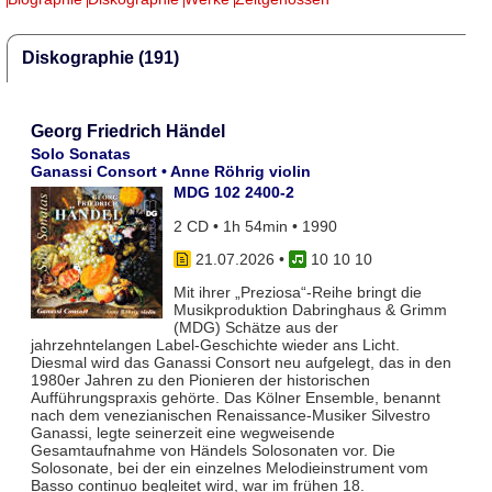
Diskographie (191)
Georg Friedrich Händel
Solo Sonatas
Ganassi Consort • Anne Röhrig violin
MDG 102 2400-2
2 CD • 1h 54min • 1990
21.07.2026
•
10 10 10
Mit ihrer „Preziosa“-Reihe bringt die
Musikproduktion Dabringhaus & Grimm
(MDG) Schätze aus der
jahrzehntelangen Label-Geschichte wieder ans Licht.
Diesmal wird das Ganassi Consort neu aufgelegt, das in den
1980er Jahren zu den Pionieren der historischen
Aufführungspraxis gehörte. Das Kölner Ensemble, benannt
nach dem venezianischen Renaissance-Musiker Silvestro
Ganassi, legte seinerzeit eine wegweisende
Gesamtaufnahme von Händels Solosonaten vor. Die
Solosonate, bei der ein einzelnes Melodieinstrument vom
Basso continuo begleitet wird, war im frühen 18.