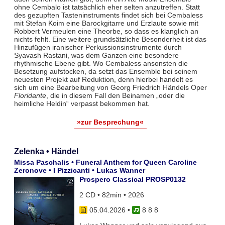
ohne Cembalo ist tatsächlich eher selten anzutreffen. Statt
des gezupften Tasteninstruments findet sich bei Cembaless
mit Stefan Koim eine Barockgitarre und Erzlaute sowie mit
Robbert Vermeulen eine Theorbe, so dass es klanglich an
nichts fehlt. Eine weitere grundsätzliche Besonderheit ist das
Hinzufügen iranischer Perkussionsinstrumente durch
Syavash Rastani, was dem Ganzen eine besondere
rhythmische Ebene gibt. Wo Cembaless ansonsten die
Besetzung aufstocken, da setzt das Ensemble bei seinem
neuesten Projekt auf Reduktion, denn hierbei handelt es
sich um eine Bearbeitung von Georg Friedrich Händels Oper
Floridante
, die in diesem Fall den Beinamen „oder die
heimliche Heldin“ verpasst bekommen hat.
»zur Besprechung«
Zelenka • Händel
Missa Paschalis • Funeral Anthem for Queen Caroline
Zeronove • I Pizzicanti • Lukas Wanner
Prospero Classical PROSP0132
2 CD • 82min • 2026
05.04.2026
•
8 8 8