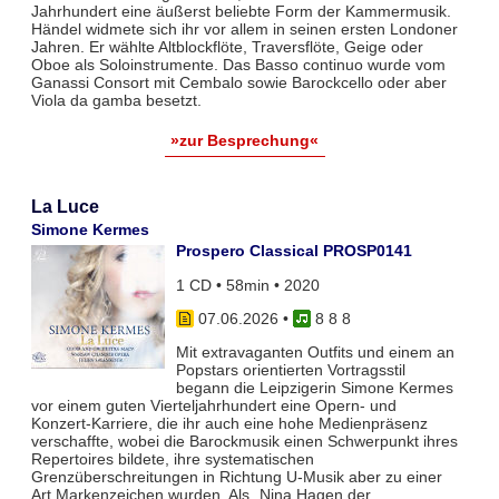
Jahrhundert eine äußerst beliebte Form der Kammermusik.
Händel widmete sich ihr vor allem in seinen ersten Londoner
Jahren. Er wählte Altblockflöte, Traversflöte, Geige oder
Oboe als Soloinstrumente. Das Basso continuo wurde vom
Ganassi Consort mit Cembalo sowie Barockcello oder aber
Viola da gamba besetzt.
»zur Besprechung«
La Luce
Simone Kermes
Prospero Classical PROSP0141
1 CD • 58min • 2020
07.06.2026
•
8 8 8
Mit extravaganten Outfits und einem an
Popstars orientierten Vortragsstil
begann die Leipzigerin Simone Kermes
vor einem guten Vierteljahrhundert eine Opern- und
Konzert-Karriere, die ihr auch eine hohe Medienpräsenz
verschaffte, wobei die Barockmusik einen Schwerpunkt ihres
Repertoires bildete, ihre systematischen
Grenzüberschreitungen in Richtung U-Musik aber zu einer
Art Markenzeichen wurden. Als „Nina Hagen der