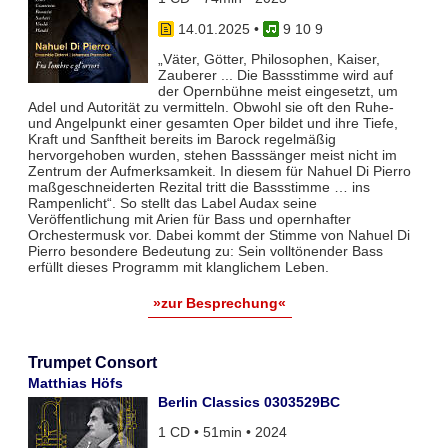
14.01.2025
•
9 10 9
„Väter, Götter, Philosophen, Kaiser,
Zauberer ... Die Bassstimme wird auf
der Opernbühne meist eingesetzt, um
Adel und Autorität zu vermitteln. Obwohl sie oft den Ruhe-
und Angelpunkt einer gesamten Oper bildet und ihre Tiefe,
Kraft und Sanftheit bereits im Barock regelmäßig
hervorgehoben wurden, stehen Basssänger meist nicht im
Zentrum der Aufmerksamkeit. In diesem für Nahuel Di Pierro
maßgeschneiderten Rezital tritt die Bassstimme … ins
Rampenlicht“. So stellt das Label Audax seine
Veröffentlichung mit Arien für Bass und opernhafter
Orchestermusk vor. Dabei kommt der Stimme von Nahuel Di
Pierro besondere Bedeutung zu: Sein volltönender Bass
erfüllt dieses Programm mit klanglichem Leben.
»zur Besprechung«
Trumpet Consort
Matthias Höfs
Berlin Classics 0303529BC
1 CD • 51min • 2024