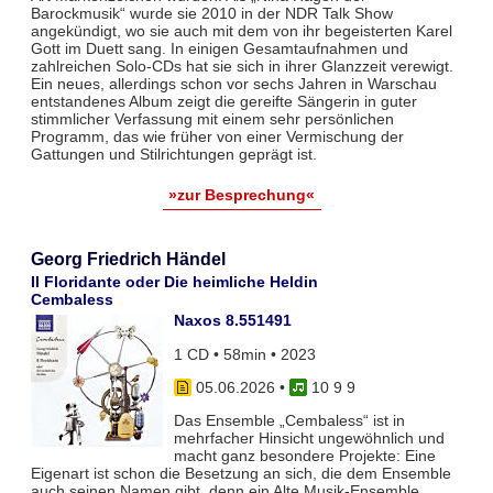
Barockmusik“ wurde sie 2010 in der NDR Talk Show
angekündigt, wo sie auch mit dem von ihr begeisterten Karel
Gott im Duett sang. In einigen Gesamtaufnahmen und
zahlreichen Solo-CDs hat sie sich in ihrer Glanzzeit verewigt.
Ein neues, allerdings schon vor sechs Jahren in Warschau
entstandenes Album zeigt die gereifte Sängerin in guter
stimmlicher Verfassung mit einem sehr persönlichen
Programm, das wie früher von einer Vermischung der
Gattungen und Stilrichtungen geprägt ist.
»zur Besprechung«
Georg Friedrich Händel
Il Floridante oder Die heimliche Heldin
Cembaless
Naxos 8.551491
1 CD • 58min • 2023
05.06.2026
•
10 9 9
Das Ensemble „Cembaless“ ist in
mehrfacher Hinsicht ungewöhnlich und
macht ganz besondere Projekte: Eine
Eigenart ist schon die Besetzung an sich, die dem Ensemble
auch seinen Namen gibt, denn ein Alte Musik-Ensemble