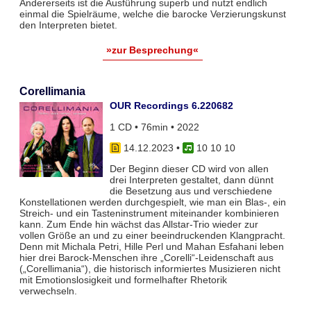
Andererseits ist die Ausführung superb und nutzt endlich
einmal die Spielräume, welche die barocke Verzierungskunst
den Interpreten bietet.
»zur Besprechung«
Corellimania
OUR Recordings 6.220682
1 CD • 76min • 2022
14.12.2023
•
10 10 10
Der Beginn dieser CD wird von allen
drei Interpreten gestaltet, dann dünnt
die Besetzung aus und verschiedene
Konstellationen werden durchgespielt, wie man ein Blas-, ein
Streich- und ein Tasteninstrument miteinander kombinieren
kann. Zum Ende hin wächst das Allstar-Trio wieder zur
vollen Größe an und zu einer beeindruckenden Klangpracht.
Denn mit Michala Petri, Hille Perl und Mahan Esfahani leben
hier drei Barock-Menschen ihre „Corelli“-Leidenschaft aus
(„Corellimania“), die historisch informiertes Musizieren nicht
mit Emotionslosigkeit und formelhafter Rhetorik
verwechseln.