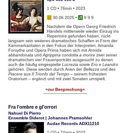
1 CD • 76min • 2023
30.06.2025
•
9 9 9
Nachdem die Opern Georg Friedrich
Händels mittlerweile wieder Einzug ins
Repertoire gefunden haben, rückt
langsam sein weiteres dramatisches Schaffen in Form der
Kammerkantaten in den Fokus der Interpreten. Amanda
Forsythe und Opera Prima haben sich mit
Armida
abbandonata
und
Agrippina condotta a morire
zwei seiner
dramatischen vier Frauenporträts ausgesucht zu denen
auch die häufig eingespielte
Lucrezia
sowie
Ero e Leandro
gehören. Diese werden durch Arien der
Bellezza
und des
Piacere
aus
Il Trionfo del Tempo
– seinem frühesten
Oratorium – ergänzt und mit zwei Sonaten umspielt.
»zur Besprechung«
Fra l'ombre e gl'orrori
Nahuel Di Pierro
Ensemble Diderot | Johannes Pramsohler
Audax Records ADX11210
1 CD • 74min • 2023