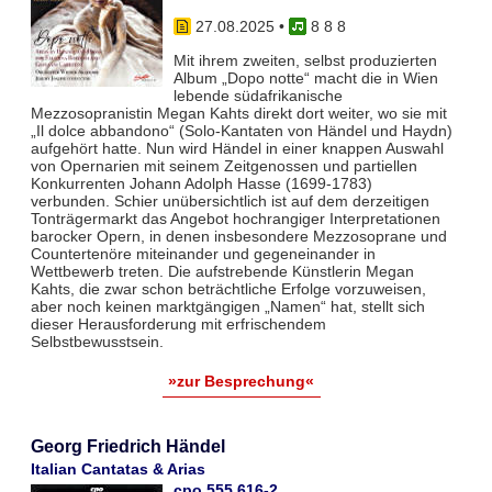
27.08.2025
•
8 8 8
Mit ihrem zweiten, selbst produzierten
Album „Dopo notte“ macht die in Wien
lebende südafrikanische
Mezzosopranistin Megan Kahts direkt dort weiter, wo sie mit
„Il dolce abbandono“ (Solo-Kantaten von Händel und Haydn)
aufgehört hatte. Nun wird Händel in einer knappen Auswahl
von Opernarien mit seinem Zeitgenossen und partiellen
Konkurrenten Johann Adolph Hasse (1699-1783)
verbunden. Schier unübersichtlich ist auf dem derzeitigen
Tonträgermarkt das Angebot hochrangiger Interpretationen
barocker Opern, in denen insbesondere Mezzosoprane und
Countertenöre miteinander und gegeneinander in
Wettbewerb treten. Die aufstrebende Künstlerin Megan
Kahts, die zwar schon beträchtliche Erfolge vorzuweisen,
aber noch keinen marktgängigen „Namen“ hat, stellt sich
dieser Herausforderung mit erfrischendem
Selbstbewusstsein.
»zur Besprechung«
Georg Friedrich Händel
Italian Cantatas & Arias
cpo 555 616-2