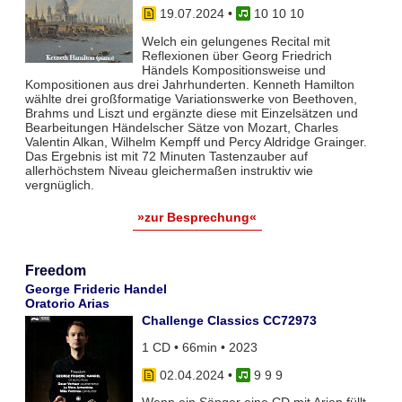
19.07.2024
•
10 10 10
Welch ein gelungenes Recital mit
Reflexionen über Georg Friedrich
Händels Kompositionsweise und
Kompositionen aus drei Jahrhunderten. Kenneth Hamilton
wählte drei großformatige Variationswerke von Beethoven,
Brahms und Liszt und ergänzte diese mit Einzelsätzen und
Bearbeitungen Händelscher Sätze von Mozart, Charles
Valentin Alkan, Wilhelm Kempff und Percy Aldridge Grainger.
Das Ergebnis ist mit 72 Minuten Tastenzauber auf
allerhöchstem Niveau gleichermaßen instruktiv wie
vergnüglich.
»zur Besprechung«
Freedom
George Frideric Handel
Oratorio Arias
Challenge Classics CC72973
1 CD • 66min • 2023
02.04.2024
•
9 9 9
Wenn ein Sänger eine CD mit Arien füllt,