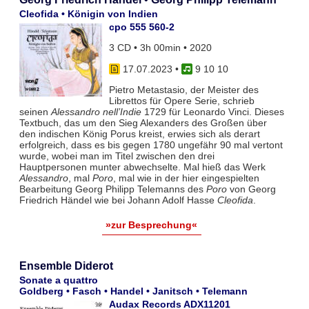
Cleofida • Königin von Indien
cpo 555 560-2
3 CD • 3h 00min • 2020
17.07.2023
•
9 10 10
Pietro Metastasio, der Meister des
Librettos für Opere Serie, schrieb
seinen
Alessandro nell’Indie
1729 für Leonardo Vinci. Dieses
Textbuch, das um den Sieg Alexanders des Großen über
den indischen König Porus kreist, erwies sich als derart
erfolgreich, dass es bis gegen 1780 ungefähr 90 mal vertont
wurde, wobei man im Titel zwischen den drei
Hauptpersonen munter abwechselte. Mal hieß das Werk
Alessandro
, mal
Poro
, mal wie in der hier eingespielten
Bearbeitung Georg Philipp Telemanns des
Poro
von Georg
Friedrich Händel wie bei Johann Adolf Hasse
Cleofida
.
»zur Besprechung«
Ensemble Diderot
Sonate a quattro
Goldberg • Fasch • Handel • Janitsch • Telemann
Audax Records ADX11201