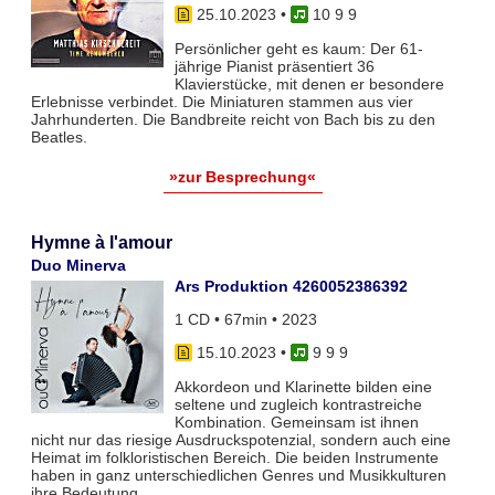
25.10.2023
•
10 9 9
Persönlicher geht es kaum: Der 61-
jährige Pianist präsentiert 36
Klavierstücke, mit denen er besondere
Erlebnisse verbindet. Die Miniaturen stammen aus vier
Jahrhunderten. Die Bandbreite reicht von Bach bis zu den
Beatles.
»zur Besprechung«
Hymne à l'amour
Duo Minerva
Ars Produktion 4260052386392
1 CD • 67min • 2023
15.10.2023
•
9 9 9
Akkordeon und Klarinette bilden eine
seltene und zugleich kontrastreiche
Kombination. Gemeinsam ist ihnen
nicht nur das riesige Ausdruckspotenzial, sondern auch eine
Heimat im folkloristischen Bereich. Die beiden Instrumente
haben in ganz unterschiedlichen Genres und Musikkulturen
ihre Bedeutung.