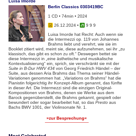
Luisa Imorde
Berlin Classics 0303419BC
1 CD • 74min • 2024
26.12.2024
•
9 9 9
Luisa Imorde hat Recht: Auch wenn sie
die Intermezzi op. 119 von Johannes
Brahms liebt und verehrt, wie sie im
Booklet zitiert wird, meint sie, diese aufzunehmen, sei ihr „zu
klassisch, das gibt es schon zu oft.“ Deswegen bettet sie
diese Intermezzi in „eine ästhetische und musikalische
Kontextualisierung“ ein, sprich, sie verschränkt sie mit der
Suite in B-Dur HWV 434
von Georg Friedrich Händel – der
Suite, aus dessen Aria Brahms das Thema seiner Händel-
Variationen genommen hat. „Variations on Brahms“ hat die
Pianistin folgerichtig ihr Konzept-Album genannt, das fünfte
in dieser Art. Die Intermezzi sind die einzigen Original-
Kompositionen von Brahms, denen sie Werke aus dem
Barock gegenüberstellt, die Brahms gekannt, gespielt oder
bewundert oder sogar bearbeitet hat, so das
Presto
aus
Bachs BWV 1001, der Violinsonate Nr. 1.
»zur Besprechung«