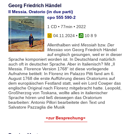
Georg Friedrich Händel
Il Messia. Oratorio (in due parti)
cpo 555 590-2
1 CD • 77min • 2022
04.11.2024
•
10 8 9
Allenthalben wird
Messiah
bzw.
Der
Messias
von Georg Friedrich Händel
auf englisch gesungen, weil er in dieser
Sprache komponiert worden ist. In Deutschland natürlich
auch oft in deutscher Sprache. Aber in Italienisch? Mit „Il
Messia. Florence Version 1768“ ist diese vorliegende
Aufnahme betitelt: In Florenz im Palazzo Pitti fand am 6.
August 1768 die erste Aufführung dieses Oratoriums auf
dem europäischen Festland statt, weil ein Lord Cowper das
englische Original nach Florenz mitgebracht hatte. Leopold,
Großherzog von Toskana, wollte alles in italienischer
Sprache hören und ließ deswegen das Oratorium
bearbeiten: Antonio Pillori bearbeitete den Text und
Salvatore Pazzaglia die Musik
»zur Besprechung«