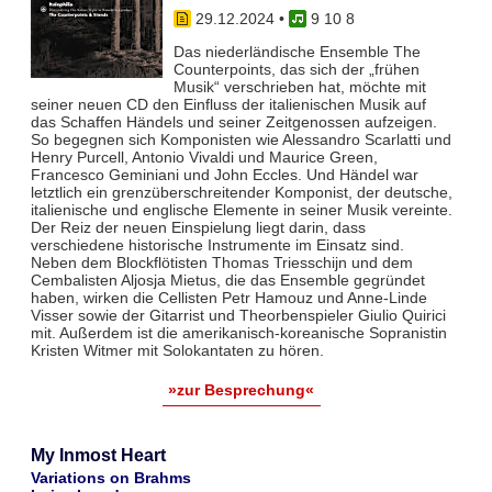
29.12.2024
•
9 10 8
Das niederländische Ensemble The
Counterpoints, das sich der „frühen
Musik“ verschrieben hat, möchte mit
seiner neuen CD den Einfluss der italienischen Musik auf
das Schaffen Händels und seiner Zeitgenossen aufzeigen.
So begegnen sich Komponisten wie Alessandro Scarlatti und
Henry Purcell, Antonio Vivaldi und Maurice Green,
Francesco Geminiani und John Eccles. Und Händel war
letztlich ein grenzüberschreitender Komponist, der deutsche,
italienische und englische Elemente in seiner Musik vereinte.
Der Reiz der neuen Einspielung liegt darin, dass
verschiedene historische Instrumente im Einsatz sind.
Neben dem Blockflötisten Thomas Triesschijn und dem
Cembalisten Aljosja Mietus, die das Ensemble gegründet
haben, wirken die Cellisten Petr Hamouz und Anne-Linde
Visser sowie der Gitarrist und Theorbenspieler Giulio Quirici
mit. Außerdem ist die amerikanisch-koreanische Sopranistin
Kristen Witmer mit Solokantaten zu hören.
»zur Besprechung«
My Inmost Heart
Variations on Brahms