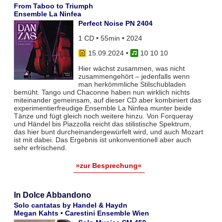
From Taboo to Triumph
Ensemble La Ninfea
Perfect Noise PN 2404
1 CD • 55min • 2024
15.09.2024
•
10 10 10
Hier wächst zusammen, was nicht
zusammengehört – jedenfalls wenn
man herkömmliche Stilschubladen
bemüht. Tango und Chaconne haben nun wirklich nichts
miteinander gemeinsam, auf dieser CD aber kombiniert das
experimentierfreudige Ensemble La Ninfea munter beide
Tänze und fügt gleich noch weitere hinzu. Von Forqueray
und Händel bis Piazzolla reicht das stilistische Spektrum,
das hier bunt durcheinandergewürfelt wird, und auch Mozart
ist mit dabei. Das Ergebnis ist unkonventionell aber auch
sehr erfrischend.
»zur Besprechung«
In Dolce Abbandono
Solo cantatas by Handel & Haydn
Megan Kahts • Carestini Ensemble Wien