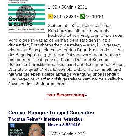
1 CD • 56min • 2021
21.06.2023
•
10 10 10
Seitdem die öffentlich-rechtlichen
Rundfunkanstalten ihre vormals
hochqualitativen Programme nach dem
Vorbild des Privatradios gemäß dem stupiden Prinzip
dudelnder „Durchhörbarkeit“ gestalten – also, kurz gesagt,
einen aus Schnipseln bestehenden Dauerbrei senden –, hat
die Begriffsprägung „barocke Dutzendware“ neue Virulenz
bekommen. Nicht ganz ein halbes Dutzend Sonaten
deutscher Barockkomponisten sind auf diesem neuen Album
„Sonate a quattro“ des Ensemble Diderot versammelt, und
nie war die eben zitierte abfällige Wendung unpassender:
Hier begegnen fünf exquisit gestaltete kammermusikalische
Juwelen des 18. Jahrhunderts.
»zur Besprechung«
German Baroque Trumpet Concertos
Thomas Reiner • Interpreti Veneziani
Naxos 8.551419
1 CD • 60min • 2021