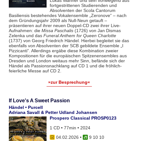
Lukas Wanner und sein vorwiegend aus
fortgestrittenen Studierenden und
Absolventen der Scola Cantorum
Basiliensis bestehendes Vokalensemble „Zeronove“ – nach
dem Gründungsjahr 2009 als Null-Neun getauft –
präsentieren auf ihrer neuen Doppel-CD zwei ihrer Live-
Aufnahmen: die
Missa Paschalis
(1726) von Jan Dismas
Zelenka und das
Funeral Anthem for Queen Charlotte
(1737) von Georg Friedrich Händel. Hierbei begleitet sie das
ebenfalls von Absolventen der SCB gebildete Ensemble „I
Pizzicanti“. Allerdings ergäbe diese Kombination zweier
Kompositionen für die europäischen Spitzenensembles aus
Dresden und London weitaus mehr Sinn, befände sich der
Händel als Passionsnachklang auf CD 1 und die fröhlich-
feierliche Messe auf CD 2.
»zur Besprechung«
If Love's A Sweet Passion
Händel • Purcell
Adriana Savall & Petter Udland Johansen
Prospero Classical PROSP0123
1 CD • 77min • 2024
04.02.2026
•
9 10 10