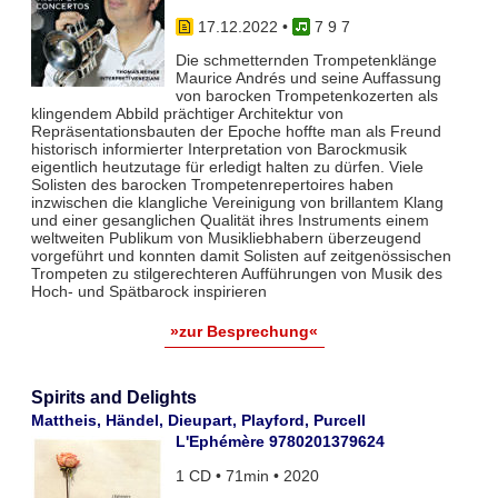
17.12.2022
•
7 9 7
Die schmetternden Trompetenklänge
Maurice Andrés und seine Auffassung
von barocken Trompetenkozerten als
klingendem Abbild prächtiger Architektur von
Repräsentationsbauten der Epoche hoffte man als Freund
historisch informierter Interpretation von Barockmusik
eigentlich heutzutage für erledigt halten zu dürfen. Viele
Solisten des barocken Trompetenrepertoires haben
inzwischen die klangliche Vereinigung von brillantem Klang
und einer gesanglichen Qualität ihres Instruments einem
weltweiten Publikum von Musikliebhabern überzeugend
vorgeführt und konnten damit Solisten auf zeitgenössischen
Trompeten zu stilgerechteren Aufführungen von Musik des
Hoch- und Spätbarock inspirieren
»zur Besprechung«
Spirits and Delights
Mattheis, Händel, Dieupart, Playford, Purcell
L'Ephémère 9780201379624
1 CD • 71min • 2020