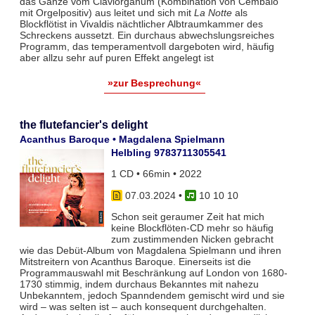
das Ganze vom Claviorganum (Kombination von Cembalo
mit Orgelpositiv) aus leitet und sich mit
La Notte
als
Blockflötist in Vivaldis nächtlicher Albtraumkammer des
Schreckens aussetzt. Ein durchaus abwechslungsreiches
Programm, das temperamentvoll dargeboten wird, häufig
aber allzu sehr auf puren Effekt angelegt ist
»zur Besprechung«
the flutefancier's delight
Acanthus Baroque • Magdalena Spielmann
Helbling 9783711305541
1 CD • 66min • 2022
07.03.2024
•
10 10 10
Schon seit geraumer Zeit hat mich
keine Blockflöten-CD mehr so häufig
zum zustimmenden Nicken gebracht
wie das Debüt-Album von Magdalena Spielmann und ihren
Mitstreitern von Acanthus Baroque. Einerseits ist die
Programmauswahl mit Beschränkung auf London von 1680-
1730 stimmig, indem durchaus Bekanntes mit nahezu
Unbekanntem, jedoch Spanndendem gemischt wird und sie
wird – was selten ist – auch konsequent durchgehalten.