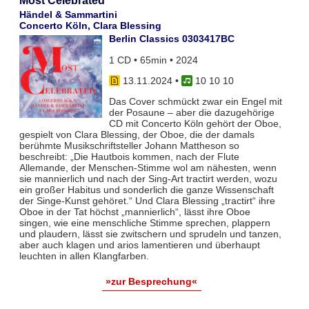
Most Celebrated
Händel & Sammartini
Concerto Köln, Clara Blessing
Berlin Classics 0303417BC
1 CD • 65min • 2024
13.11.2024
•
10 10 10
Das Cover schmückt zwar ein Engel mit
der Posaune – aber die dazugehörige
CD mit Concerto Köln gehört der Oboe,
gespielt von Clara Blessing, der Oboe, die der damals
berühmte Musikschriftsteller Johann Mattheson so
beschreibt: „Die Hautbois kommen, nach der Flute
Allemande, der Menschen-Stimme wol am nähesten, wenn
sie mannierlich und nach der Sing-Art tractirt werden, wozu
ein großer Habitus und sonderlich die ganze Wissenschaft
der Singe-Kunst gehöret.“ Und Clara Blessing „tractirt“ ihre
Oboe in der Tat höchst „mannierlich“, lässt ihre Oboe
singen, wie eine menschliche Stimme sprechen, plappern
und plaudern, lässt sie zwitschern und sprudeln und tanzen,
aber auch klagen und arios lamentieren und überhaupt
leuchten in allen Klangfarben.
»zur Besprechung«