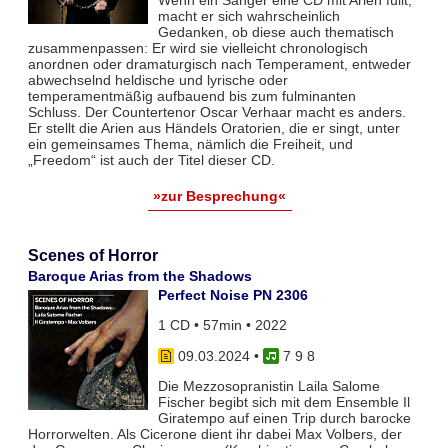
macht er sich wahrscheinlich
Gedanken, ob diese auch thematisch
zusammenpassen: Er wird sie vielleicht chronologisch
anordnen oder dramaturgisch nach Temperament, entweder
abwechselnd heldische und lyrische oder
temperamentmäßig aufbauend bis zum fulminanten
Schluss. Der Countertenor Oscar Verhaar macht es anders.
Er stellt die Arien aus Händels Oratorien, die er singt, unter
ein gemeinsames Thema, nämlich die Freiheit, und
„Freedom“ ist auch der Titel dieser CD.
»zur Besprechung«
Scenes of Horror
Baroque Arias from the Shadows
Perfect Noise PN 2306
1 CD • 57min • 2022
09.03.2024
•
7 9 8
Die Mezzosopranistin Laila Salome
Fischer begibt sich mit dem Ensemble Il
Giratempo auf einen Trip durch barocke
Horrorwelten. Als Cicerone dient ihr dabei Max Volbers, der