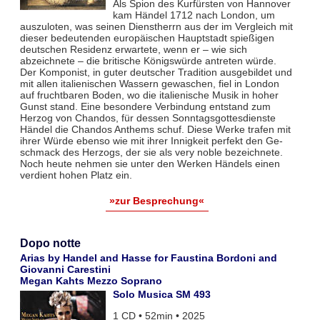
Als Spion des Kurfürsten von Hannover
kam Händel 1712 nach London, um
auszulo­ten, was seinen Dienstherrn aus der im Vergleich mit
dieser bedeutenden europäischen Hauptstadt spießigen
deutschen Residenz erwartete, wenn er – wie sich
abzeichnete – die britische Königswürde antreten würde.
Der Komponist, in guter deutscher Traditi­on ausgebildet und
mit allen italienischen Wassern gewaschen, fiel in London
auf fruchtbaren Boden, wo die italie­nische Musik in hoher
Gunst stand. Eine besondere Verbindung entstand zum
Herzog von Chandos, für dessen Sonntagsgottesdienste
Händel die Chandos Anthems schuf. Diese Werke trafen mit
ihrer Würde ebenso wie mit ihrer Innigkeit perfekt den Ge­
schmack des Herzogs, der sie als very noble bezeich­nete.
Noch heute nehmen sie unter den Werken Händels einen
verdient hohen Platz ein.
»zur Besprechung«
Dopo notte
Arias by Handel and Hasse for Faustina Bordoni and
Giovanni Carestini
Megan Kahts Mezzo Soprano
Solo Musica SM 493
1 CD • 52min • 2025