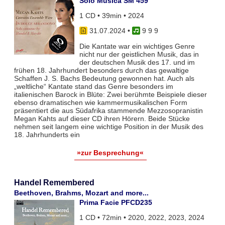
Solo Musica SM 459
1 CD • 39min • 2024
31.07.2024
•
9 9 9
Die Kantate war ein wichtiges Genre
nicht nur der geistlichen Musik, das in
der deutschen Musik des 17. und im
frühen 18. Jahrhundert besonders durch das gewaltige
Schaffen J. S. Bachs Bedeutung gewonnen hat. Auch als
„weltliche“ Kantate stand das Genre besonders im
italienischen Barock in Blüte: Zwei berühmte Beispiele dieser
ebenso dramatischen wie kammermusikalischen Form
präsentiert die aus Südafrika stammende Mezzosopranistin
Megan Kahts auf dieser CD ihren Hörern. Beide Stücke
nehmen seit langem eine wichtige Position in der Musik des
18. Jahrhunderts ein
»zur Besprechung«
Handel Remembered
Beethoven, Brahms, Mozart and more...
Prima Facie PFCD235
1 CD • 72min • 2020, 2022, 2023, 2024