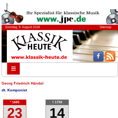
Anzeige
Sonntag, 9. August 2026
Sitemap
≡
≡
Georg Friedrich Händel
dt. Komponist
* 1685
† 1759
23
14