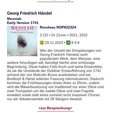
Georg Friedrich Händel
Messiah
Early Version 1741
Rondeau ROP622324
2 CD • 2h 21min • 2021, 2022
29.11.2023
•
8 9 8
Wer der Unzahl der Einspielungen von
Georg Friedrich Händels wohl
populärsten Werk, dem
Messias
, eine
weitere hinzufügen will, benötigt hierfür eine schlüssige
Begründung. Diese haben Felix Koch und seine Ensembles,
da sie die Umstände der Dubliner Erstaufführung von 1741
anhand der von Malcolm Bruno erarbeiteten und bei
Breitkopf & Härtel edierten Fassung rekonstruieren. Dadurch
kommen die Frühfassungen dreier Arien zu Ehren, zudem
wird die Bläserbesetzung von traditionell nur einer Oboe und
zwei Trompeten um die zweite Oboe und zwei Fagotte
erweitert sowie statt eines zumeist recht massiven Chores
nur ein Vokalensemble mit 28 Sängern besetzt.
»zur Besprechung«