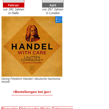
Februar
April
vor 341 Jahren
vor 267 Jahren
in Halle
in London
Georg Friedrich Händel / deutsche harmonia
mundi
»Bestellungen bei jpc«
Biographie
Diskographie
Werke
Zeitgenossen