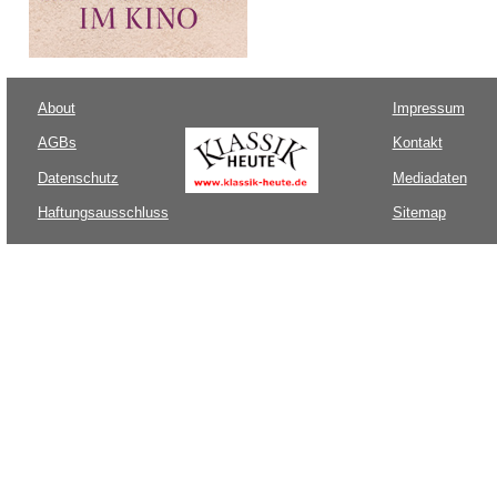
About
Impressum
AGBs
Kontakt
Datenschutz
Mediadaten
Haftungsausschluss
Sitemap