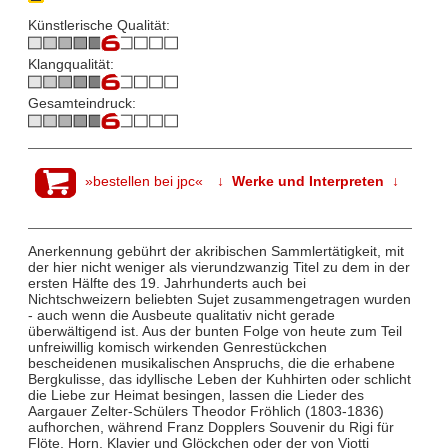
Künstlerische Qualität:
Klangqualität:
Gesamteindruck:
»bestellen bei jpc«
↓ Werke und Interpreten ↓
Anerkennung gebührt der akribischen Sammlertätigkeit, mit
der hier nicht weniger als vierundzwanzig Titel zu dem in der
ersten Hälfte des 19. Jahrhunderts auch bei
Nichtschweizern beliebten Sujet zusammengetragen wurden
- auch wenn die Ausbeute qualitativ nicht gerade
überwältigend ist. Aus der bunten Folge von heute zum Teil
unfreiwillig komisch wirkenden Genrestückchen
bescheidenen musikalischen Anspruchs, die die erhabene
Bergkulisse, das idyllische Leben der Kuhhirten oder schlicht
die Liebe zur Heimat besingen, lassen die Lieder des
Aargauer Zelter-Schülers Theodor Fröhlich (1803-1836)
aufhorchen, während Franz Dopplers Souvenir du Rigi für
Flöte, Horn, Klavier und Glöckchen oder der von Viotti