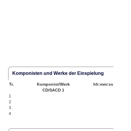
Komponisten und Werke der Einspielung
Tr.
Komponist/Werk
hh:mm:ss
CD/SACD 1
1
2
3
4