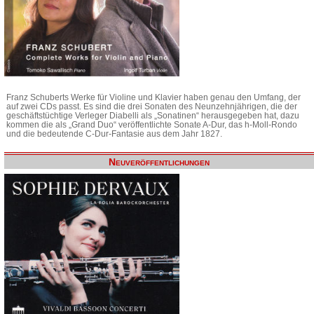
Franz Schuberts Werke für Violine und Klavier haben genau den Umfang, der
auf zwei CDs passt. Es sind die drei Sonaten des Neunzehnjährigen, die der
geschäftstüchtige Verleger Diabelli als „Sonatinen“ herausgegeben hat, dazu
kommen die als „Grand Duo“ veröffentlichte Sonate A-Dur, das h-Moll-Rondo
und die bedeutende C-Dur-Fantasie aus dem Jahr 1827.
Neuveröffentlichungen