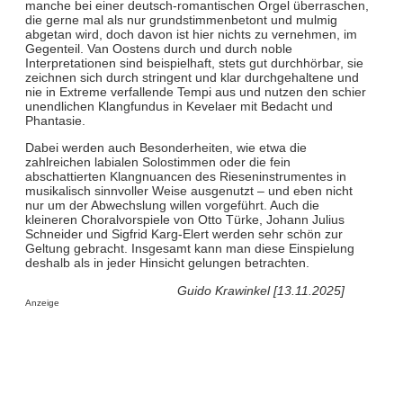
manche bei einer deutsch-romantischen Orgel überraschen,
die gerne mal als nur grundstimmenbetont und mulmig
abgetan wird, doch davon ist hier nichts zu vernehmen, im
Gegenteil. Van Oostens durch und durch noble
Interpretationen sind beispielhaft, stets gut durchhörbar, sie
zeichnen sich durch stringent und klar durchgehaltene und
nie in Extreme verfallende Tempi aus und nutzen den schier
unendlichen Klangfundus in Kevelaer mit Bedacht und
Phantasie.
Dabei werden auch Besonderheiten, wie etwa die
zahlreichen labialen Solostimmen oder die fein
abschattierten Klangnuancen des Rieseninstrumentes in
musikalisch sinnvoller Weise ausgenutzt – und eben nicht
nur um der Abwechslung willen vorgeführt. Auch die
kleineren Choralvorspiele von Otto Türke, Johann Julius
Schneider und Sigfrid Karg-Elert werden sehr schön zur
Geltung gebracht. Insgesamt kann man diese Einspielung
deshalb als in jeder Hinsicht gelungen betrachten.
Guido Krawinkel [13.11.2025]
Anzeige