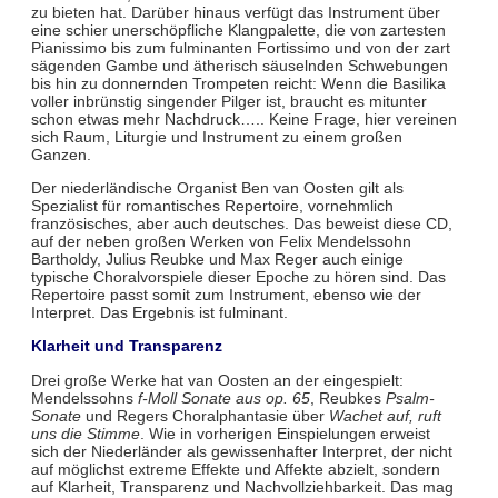
zu bieten hat. Darüber hinaus verfügt das Instrument über
eine schier unerschöpfliche Klangpalette, die von zartesten
Pianissimo bis zum fulminanten Fortissimo und von der zart
sägenden Gambe und ätherisch säuselnden Schwebungen
bis hin zu donnernden Trompeten reicht: Wenn die Basilika
voller inbrünstig singender Pilger ist, braucht es mitunter
schon etwas mehr Nachdruck….. Keine Frage, hier vereinen
sich Raum, Liturgie und Instrument zu einem großen
Ganzen.
Der niederländische Organist Ben van Oosten gilt als
Spezialist für romantisches Repertoire, vornehmlich
französisches, aber auch deutsches. Das beweist diese CD,
auf der neben großen Werken von Felix Mendelssohn
Bartholdy, Julius Reubke und Max Reger auch einige
typische Choralvorspiele dieser Epoche zu hören sind. Das
Repertoire passt somit zum Instrument, ebenso wie der
Interpret. Das Ergebnis ist fulminant.
Klarheit und Transparenz
Drei große Werke hat van Oosten an der eingespielt:
Mendelssohns
f-Moll Sonate aus op. 65
, Reubkes
Psalm-
Sonate
und Regers Choralphantasie über
Wachet auf, ruft
uns die Stimme
. Wie in vorherigen Einspielungen erweist
sich der Niederländer als gewissenhafter Interpret, der nicht
auf möglichst extreme Effekte und Affekte abzielt, sondern
auf Klarheit, Transparenz und Nachvollziehbarkeit. Das mag