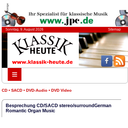
Anzeige
Sonntag, 9. August 2026
Sitemap
≡
≡
CD • SACD • DVD-Audio • DVD Video
Besprechung CD/SACD stereo/surroundGerman
Romantic Organ Music