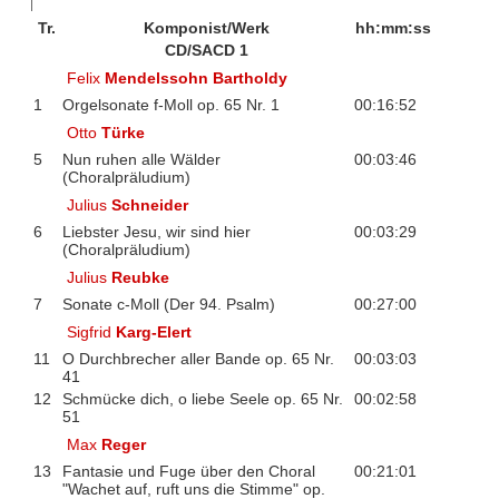
Tr.
Komponist/Werk
hh:mm:ss
CD/SACD 1
Felix
Mendelssohn Bartholdy
1
Orgelsonate f-Moll op. 65 Nr. 1
00:16:52
Otto
Türke
5
Nun ruhen alle Wälder
00:03:46
(Choralpräludium)
Julius
Schneider
6
Liebster Jesu, wir sind hier
00:03:29
(Choralpräludium)
Julius
Reubke
7
Sonate c-Moll (Der 94. Psalm)
00:27:00
Sigfrid
Karg-Elert
11
O Durchbrecher aller Bande op. 65 Nr.
00:03:03
41
12
Schmücke dich, o liebe Seele op. 65 Nr.
00:02:58
51
Max
Reger
13
Fantasie und Fuge über den Choral
00:21:01
"Wachet auf, ruft uns die Stimme" op.