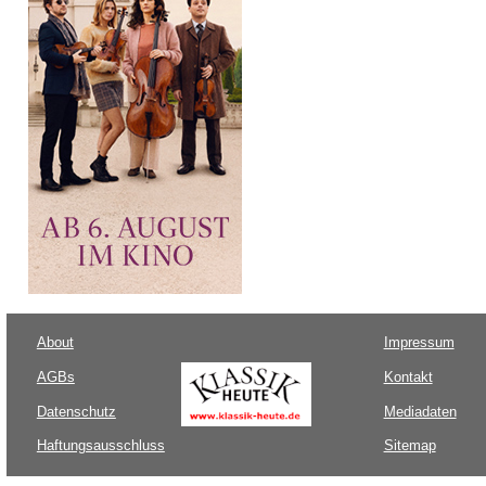
About
Impressum
AGBs
Kontakt
Datenschutz
Mediadaten
Haftungsausschluss
Sitemap