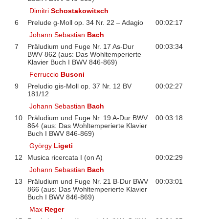
Dimitri
Schostakowitsch
6
Prelude g-Moll op. 34 Nr. 22 – Adagio
00:02:17
Johann Sebastian
Bach
7
Präludium und Fuge Nr. 17 As-Dur
00:03:34
BWV 862 (aus: Das Wohltemperierte
Klavier Buch I BWV 846-869)
Ferruccio
Busoni
9
Preludio gis-Moll op. 37 Nr. 12 BV
00:02:27
181/12
Johann Sebastian
Bach
10
Präludium und Fuge Nr. 19 A-Dur BWV
00:03:18
864 (aus: Das Wohltemperierte Klavier
Buch I BWV 846-869)
György
Ligeti
12
Musica ricercata I (on A)
00:02:29
Johann Sebastian
Bach
13
Präludium und Fuge Nr. 21 B-Dur BWV
00:03:01
866 (aus: Das Wohltemperierte Klavier
Buch I BWV 846-869)
Max
Reger