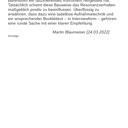
Barenboim ein faszinierendes Instrument hergestellt hat.
Tatsächlich scheint diese Bauweise das Resonanzverhalten
maßgeblich positiv zu beeinflussen. Überflüssig zu
erwähnen, dass dazu eine tadellose Aufnahmetechnik und
ein ansprechender Booklettext – in Interviewform – gehören:
eine runde Sache mit einer klaren Empfehlung.
Martin Blaumeiser [24.03.2022]
Anzeige