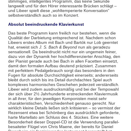
stimmiges, intelligentes Programm, das keine Sekunde
langweilt und für den Hörer interessante Brücken schlägt –
und Libeer spielt diese „wohltemperierte Konversation“
selbstverständlich auch so im Konzert.
Absolut beeindruckende Klavierkunst
Das beste Programm kann freilich nur bestehen, wenn die
Qualität der Darbietung entsprechend ist. Nachdem schon
Libeers erstes Album mit Bach und Bartók nur Lob geerntet
hat, erweist sich
J. S. Bach & Beyond
nun als geradezu
sensationell. Da beeindruckt nicht nur ein ungemein feiner,
dazu von der Dynamik her hochdifferenzierter Anschlag, den
der Pianist gerade auch bei Bach in allen Facetten einsetzt,
damit den formalen Aufbau deutend präzisiert. Zusammen
mit perfektem Pedalgebrauch sorgt das besonders in den
Fugen für absolute Durchsichtigkeit einerseits; andererseits
bleibt durch solch bis ins Detail durchdachtes Spiel auch
komplexes harmonisches Geschehen jederzeit verständlich.
Libeer wird zudem ausdrucksmäßig und bei der Tempowahl
der sich über 2½ Jahrhunderte erstreckenden Klaviermusik
in all ihrer, für den jeweiligen Komponisten meist sehr
charakteristischen, Verschiedenheit genauso gerecht. Nur
wirklich kleine Details ließen sich kritisieren – so vermisst der
Rezensent etwa bei Schönberg das ausdrücklich geforderte,
harte Martellato am Schluss des 4. Stückes. Eine weitere
Besonderheit dieser Doppel-CD ist die Verwendung parallel-
besaiteter Flügel von Chris Maene, der bereits für Daniel