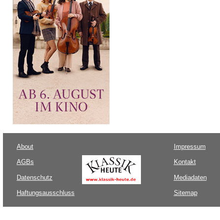
About
Impressum
AGBs
Kontakt
Datenschutz
Mediadaten
Haftungsausschluss
Sitemap