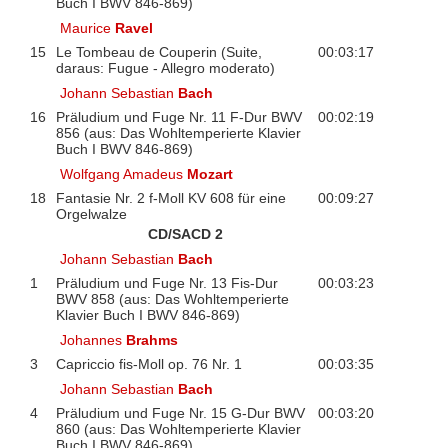
Buch I BWV 846-869)
Maurice
Ravel
15
Le Tombeau de Couperin (Suite,
00:03:17
daraus: Fugue - Allegro moderato)
Johann Sebastian
Bach
16
Präludium und Fuge Nr. 11 F-Dur BWV
00:02:19
856 (aus: Das Wohltemperierte Klavier
Buch I BWV 846-869)
Wolfgang Amadeus
Mozart
18
Fantasie Nr. 2 f-Moll KV 608 für eine
00:09:27
Orgelwalze
CD/SACD 2
Johann Sebastian
Bach
1
Präludium und Fuge Nr. 13 Fis-Dur
00:03:23
BWV 858 (aus: Das Wohltemperierte
Klavier Buch I BWV 846-869)
Johannes
Brahms
3
Capriccio fis-Moll op. 76 Nr. 1
00:03:35
Johann Sebastian
Bach
4
Präludium und Fuge Nr. 15 G-Dur BWV
00:03:20
860 (aus: Das Wohltemperierte Klavier
Buch I BWV 846-869)