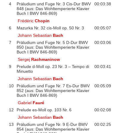
4
Präludium und Fuge Nr. 3 Cis-Dur BWV
00:03:38
848 (aus: Das Wohltemperierte Klavier
Buch I BWV 846-869)
Frédéric
Chopin
6
Mazurka Nr. 32 cis-Moll op. 50 Nr. 3
00:05:07
Johann Sebastian
Bach
7
Präludium und Fuge Nr. 5 D-Dur BWV
00:03:06
850 (aus: Das Wohltemperierte Klavier
Buch I BWV 846-869)
Sergej
Rachmaninow
9
Prelude d-Moll op. 23 Nr. 3 – Tempo di
00:03:41
Minuetto
Johann Sebastian
Bach
10
Präludium und Fuge Nr. 7 Es-Dur BWV
00:05:09
852 (aus: Das Wohltemperierte Klavier
Buch I BWV 846-869)
Gabriel
Fauré
12
Prelude es-Moll op. 103 Nr. 6
00:02:08
Johann Sebastian
Bach
13
Präludium und Fuge Nr. 9 E-Dur BWV
00:02:25
854 (aus: Das Wohltemperierte Klavier