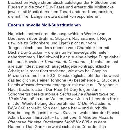
bachschen Folge chromatisch aufsteigender Präludien und
Fugen nur die zwölf Dur-Paare und ersetzt die Mollstücke
jeweils mit Musik derselben Tonart anderer Komponisten,
die mit ihrer Länge in etwa damit korrespondieren.
Enorm sinnvolle Moll-Substitutionen
Natürlich kontrastieren die ausgewählten Werke (von
Beethoven über Brahms, Skrjabin, Rachmaninoff, Reger
usw. bis zu Schönberg und Ligeti) nicht nur vom
Tongeschlecht, sondern ebenso vom Charakter her mit
Bachs Dur-Stücken – die ja nun keineswegs alle heiter
daherkommen. Und obwohl hier nur eine einzige Fuge dabei
ist – aus Ravels
Le Tombeau de Couperin
–, beinhalten fast
alle zumindest ziemlich ausgeklügelte kontrapunktische
Arbeit; teils recht überraschend, wie etwa bei Chopins
Mazurka cis-moll op. 50,3. Diesbezüglich steht dem bewusst
das lediglich aus einer Tonhöhe (A) bestehende 1. Stück aus
Ligetis
Musica ricercata
entgegen: mit exakt null Polyphonie.
Nach Bachs letztem Dur-Paar (H-Dur) folgen dann
Schönbergs bereits atonale
Sechs kleine Klavierstücke op.
19
als Vorstoß in neue Welten, bevor Julien Libeer den Kreis
mit der Wiederholung des berühmten C-Dur-Präludiums
BWV 846 schließt. Von der Länge her – und durch die
Bearbeitung Busonis für zwei Klaviere, wobei hier der Pianist
Adam Laloum hinzutritt – fällt mit über 9 Minuten Mozarts
Phantasie für eine Orgelwalze f-Moll KV 608
aus dem
Rahmen. Das Ganze erweist sich als außerordentlich