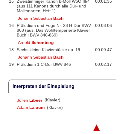
15
Zweistimmiger Kanon b-Moll WoO III/4
00:01:35
(aus 111 Kanons durch alle Dur- und
Molltonarten, Heft 1)
Johann Sebastian
Bach
16
Präludium und Fuge Nr. 23 H-Dur BWV
00:03:06
868 (aus: Das Wohltemperierte Klavier
Buch I BWV 846-869)
Arnold
Schönberg
18
Sechs kleine Klavierstücke op. 19
00:09:47
Johann Sebastian
Bach
19
Präludium 1 C-Dur BWV 846
00:02:17
Interpreten der Einspielung
Julien
Libeer
(Klavier)
Adam
Laloum
(Klavier)
▲