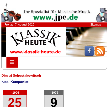
Anzeige
Freitag, 7. August 2026
Sitemap
≡
≡
Dimitri Schostakowitsch
russ. Komponist
* 1906
† 1975
25
9