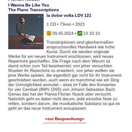
I Wanna Be Like You
The Piano Transcriptions
la dolce volta LDV 121
1 CD • 73min • 2023
09.05.2024
•
10 10 10
Transkriptionen sind gleichermaßen
anspruchsvolles Handwerk wie hohe
Kunst. Durch sie werden originale
Werke für ein neues Instrument erschlossen, wird neues
Repertoire geschaffen. Die Frage nach dem Warum ist
damit schon zum Teil beantwortet: von jeher versuchten
Musiker ihr Repertoire zu erweitern, von jeher wollten sie
jene Werke spielen, die eigentlich gar nicht für ihr Instrument
geschrieben wurden, auch wenn es manchmal wie ein Ding
der Unmöglichkeit anmutet – etwa im Falle des Konzertes
für vier Cembali (BWV 1065) von Johann Sebastian Bach.
Genau das hat der Pianist Florian Noack aber versucht.
Natürlich geht es dabei nicht darum, jede einzelne Note zu
retten, sondern darum, die musikalische Substanz so gut es
geht an das neue Instrument anzupassen.
»zur Besprechung«