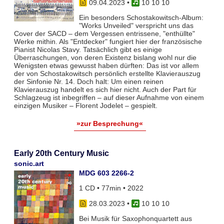
09.04.2023
•
10 10 10
Ein besonders Schostakowitsch-Album:
"Works Unveiled" verspricht uns das
Cover der SACD – dem Vergessen entrissene, "enthüllte"
Werke mithin. Als "Entdecker" fungiert hier der französische
Pianist Nicolas Stavy. Tatsächlich gibt es einige
Überraschungen, von deren Existenz bislang wohl nur die
Wenigsten etwas gewusst haben dürften: Das ist vor allem
der von Schostakowitsch persönlich erstellte Klavierauszug
der Sinfonie Nr. 14. Doch halt: Um einen reinen
Klavierauszug handelt es sich hier nicht. Auch der Part für
Schlagzeug ist inbegriffen – auf dieser Aufnahme von einem
einzigen Musiker – Florent Jodelet – gespielt.
»zur Besprechung«
Early 20th Century Music
sonic.art
MDG 603 2266-2
1 CD • 77min • 2022
28.03.2023
•
10 10 10
Bei Musik für Saxophonquartett aus