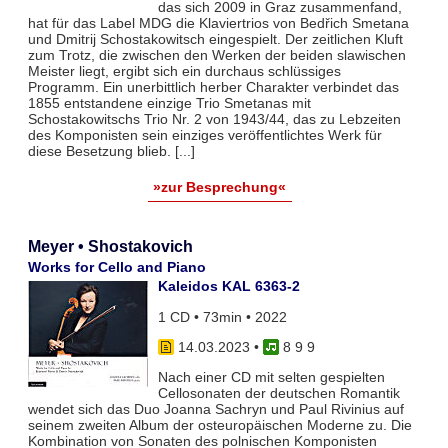
das sich 2009 in Graz zusammenfand,
hat für das Label MDG die Klaviertrios von Bedřich Smetana
und Dmitrij Schostakowitsch eingespielt. Der zeitlichen Kluft
zum Trotz, die zwischen den Werken der beiden slawischen
Meister liegt, ergibt sich ein durchaus schlüssiges
Programm. Ein unerbittlich herber Charakter verbindet das
1855 entstandene einzige Trio Smetanas mit
Schostakowitschs Trio Nr. 2 von 1943/44, das zu Lebzeiten
des Komponisten sein einziges veröffentlichtes Werk für
diese Besetzung blieb. [...]
»zur Besprechung«
Meyer • Shostakovich
Works for Cello and Piano
Kaleidos KAL 6363-2
1 CD • 73min • 2022
14.03.2023
•
8 9 9
Nach einer CD mit selten gespielten
Cellosonaten der deutschen Romantik
wendet sich das Duo Joanna Sachryn und Paul Rivinius auf
seinem zweiten Album der osteuropäischen Moderne zu. Die
Kombination von Sonaten des polnischen Komponisten