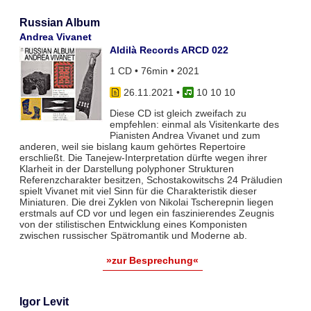
Russian Album
Andrea Vivanet
Aldilà Records ARCD 022
1 CD • 76min • 2021
26.11.2021
•
10 10 10
Diese CD ist gleich zweifach zu
empfehlen: einmal als Visitenkarte des
Pianisten Andrea Vivanet und zum
anderen, weil sie bislang kaum gehörtes Repertoire
erschließt. Die Tanejew-Interpretation dürfte wegen ihrer
Klarheit in der Darstellung polyphoner Strukturen
Referenzcharakter besitzen, Schostakowitschs 24 Präludien
spielt Vivanet mit viel Sinn für die Charakteristik dieser
Miniaturen. Die drei Zyklen von Nikolai Tscherepnin liegen
erstmals auf CD vor und legen ein faszinierendes Zeugnis
von der stilistischen Entwicklung eines Komponisten
zwischen russischer Spätromantik und Moderne ab.
»zur Besprechung«
Igor Levit