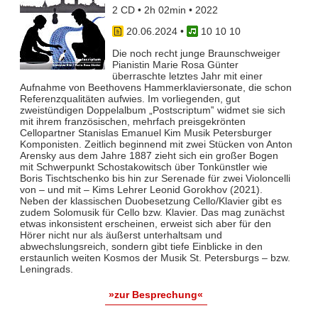
2 CD • 2h 02min • 2022
20.06.2024
•
10 10 10
Die noch recht junge Braunschweiger
Pianistin Marie Rosa Günter
überraschte letztes Jahr mit einer
Aufnahme von Beethovens Hammerklaviersonate, die schon
Referenzqualitäten aufwies. Im vorliegenden, gut
zweistündigen Doppelalbum „Postscriptum‟ widmet sie sich
mit ihrem französischen, mehrfach preisgekrönten
Cellopartner Stanislas Emanuel Kim Musik Petersburger
Komponisten. Zeitlich beginnend mit zwei Stücken von Anton
Arensky aus dem Jahre 1887 zieht sich ein großer Bogen
mit Schwerpunkt Schostakowitsch über Tonkünstler wie
Boris Tischtschenko bis hin zur Serenade für zwei Violoncelli
von – und mit – Kims Lehrer Leonid Gorokhov (2021).
Neben der klassischen Duobesetzung Cello/Klavier gibt es
zudem Solomusik für Cello bzw. Klavier. Das mag zunächst
etwas inkonsistent erscheinen, erweist sich aber für den
Hörer nicht nur als äußerst unterhaltsam und
abwechslungsreich, sondern gibt tiefe Einblicke in den
erstaunlich weiten Kosmos der Musik St. Petersburgs – bzw.
Leningrads.
»zur Besprechung«