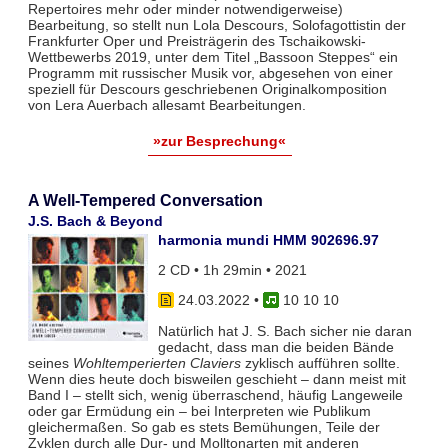
Repertoires mehr oder minder notwendigerweise)
Bearbeitung, so stellt nun Lola Descours, Solofagottistin der
Frankfurter Oper und Preisträgerin des Tschaikowski-
Wettbewerbs 2019, unter dem Titel „Bassoon Steppes“ ein
Programm mit russischer Musik vor, abgesehen von einer
speziell für Descours geschriebenen Originalkomposition
von Lera Auerbach allesamt Bearbeitungen.
»zur Besprechung«
A Well-Tempered Conversation
J.S. Bach & Beyond
harmonia mundi HMM 902696.97
2 CD • 1h 29min • 2021
24.03.2022
•
10 10 10
Natürlich hat J. S. Bach sicher nie daran
gedacht, dass man die beiden Bände
seines
Wohltemperierten Claviers
zyklisch aufführen sollte.
Wenn dies heute doch bisweilen geschieht – dann meist mit
Band I – stellt sich, wenig überraschend, häufig Langeweile
oder gar Ermüdung ein – bei Interpreten wie Publikum
gleichermaßen. So gab es stets Bemühungen, Teile der
Zyklen durch alle Dur- und Molltonarten mit anderen