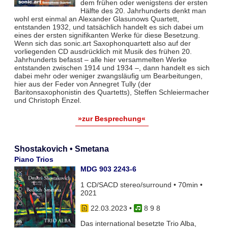
dem frühen oder wenigstens der ersten
Hälfte des 20. Jahrhunderts denkt man
wohl erst einmal an Alexander Glasunows Quartett,
entstanden 1932, und tatsächlich handelt es sich dabei um
eines der ersten signifikanten Werke für diese Besetzung.
Wenn sich das sonic.art Saxophonquartett also auf der
vorliegenden CD ausdrücklich mit Musik des frühen 20.
Jahrhunderts befasst – alle hier versammelten Werke
entstanden zwischen 1914 und 1934 –, dann handelt es sich
dabei mehr oder weniger zwangsläufig um Bearbeitungen,
hier aus der Feder von Annegret Tully (der
Baritonsaxophonistin des Quartetts), Steffen Schleiermacher
und Christoph Enzel.
»zur Besprechung«
Shostakovich • Smetana
Piano Trios
MDG 903 2243-6
1 CD/SACD stereo/surround • 70min •
2021
22.03.2023
•
8 9 8
Das international besetzte Trio Alba,