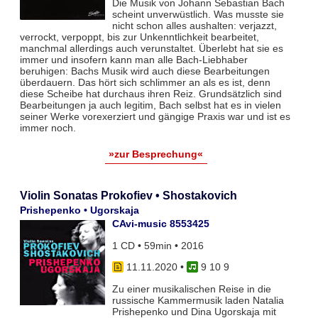
Die Musik von Johann Sebastian Bach
scheint unverwüstlich. Was musste sie
nicht schon alles aushalten: verjazzt,
verrockt, verpoppt, bis zur Unkenntlichkeit bearbeitet,
manchmal allerdings auch verunstaltet. Überlebt hat sie es
immer und insofern kann man alle Bach-Liebhaber
beruhigen: Bachs Musik wird auch diese Bearbeitungen
überdauern. Das hört sich schlimmer an als es ist, denn
diese Scheibe hat durchaus ihren Reiz. Grundsätzlich sind
Bearbeitungen ja auch legitim, Bach selbst hat es in vielen
seiner Werke vorexerziert und gängige Praxis war und ist es
immer noch.
»zur Besprechung«
Violin Sonatas Prokofiev • Shostakovich
Prishepenko • Ugorskaja
CAvi-music 8553425
1 CD • 59min • 2016
11.11.2020
•
9 10 9
Zu einer musikalischen Reise in die
russische Kammermusik laden Natalia
Prishepenko und Dina Ugorskaja mit