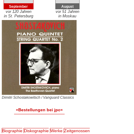
September
August
vor 120 Jahren
vor 51 Jahren
in St. Petersburg
in Moskau
Dimitri Schostakowitsch / Vanguard Classics
»Bestellungen bei jpc«
Biographie
Diskographie
Werke
Zeitgenossen