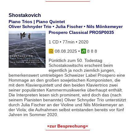
Shostakovich
Piano Trios | Piano Quintet
Oliver Schnyder Trio • Julia Fischer • Nils Mönkemeyer
Prospero Classical PROSP0035
1 CD • 77min • 2020
08.08.2025
•
8 8 8
Pünktlich zum 50. Todestag
Schostakowitschs erscheint beim
eigentlich ja noch ziemlich jungen,
bemerkenswert umtriebigen Schweizer Label Prospero eine
Hommage an den großen sowjetischen Komponisten, die
mit dem Klavierquintett und den beiden Klaviertrios zwei
seiner populärsten Kammermusikwerke überhaupt enthält.
Die Interpreten lesen sich prominent, wird doch das (nach
seinem Pianisten benannte) Oliver Schnyder Trio unterstützt
durch Julia Fischer an der Violine und Nils Mönkemeyer an
der Viola; die Aufnahmen selbst entstanden bereits vor fünf
Jahren im Sommer 2020.
»zur Besprechung«