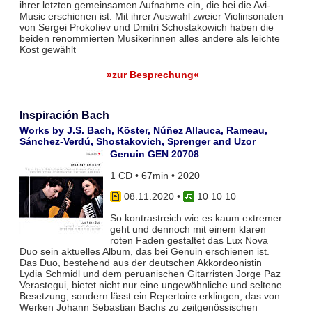
ihrer letzten gemeinsamen Aufnahme ein, die bei die Avi-
Music erschienen ist. Mit ihrer Auswahl zweier Violinsonaten
von Sergei Prokofiev und Dmitri Schostakowich haben die
beiden renommierten Musikerinnen alles andere als leichte
Kost gewählt
»zur Besprechung«
Inspiración Bach
Works by J.S. Bach, Köster, Núñez Allauca, Rameau,
Sánchez-Verdú, Shostakovich, Sprenger and Uzor
Genuin GEN 20708
1 CD • 67min • 2020
08.11.2020
•
10 10 10
So kontrastreich wie es kaum extremer
geht und dennoch mit einem klaren
roten Faden gestaltet das Lux Nova
Duo sein aktuelles Album, das bei Genuin erschienen ist.
Das Duo, bestehend aus der deutschen Akkordeonistin
Lydia Schmidl und dem peruanischen Gitarristen Jorge Paz
Verastegui, bietet nicht nur eine ungewöhnliche und seltene
Besetzung, sondern lässt ein Repertoire erklingen, das von
Werken Johann Sebastian Bachs zu zeitgenössischen