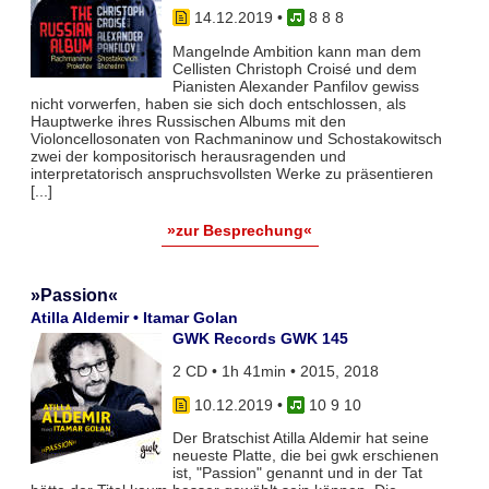
14.12.2019
•
8 8 8
Mangelnde Ambition kann man dem
Cellisten Christoph Croisé und dem
Pianisten Alexander Panfilov gewiss
nicht vorwerfen, haben sie sich doch entschlossen, als
Hauptwerke ihres Russischen Albums mit den
Violoncellosonaten von Rachmaninow und Schostakowitsch
zwei der kompositorisch herausragenden und
interpretatorisch anspruchsvollsten Werke zu präsentieren
[...]
»zur Besprechung«
»Passion«
Atilla Aldemir • Itamar Golan
GWK Records GWK 145
2 CD • 1h 41min • 2015, 2018
10.12.2019
•
10 9 10
Der Bratschist Atilla Aldemir hat seine
neueste Platte, die bei gwk erschienen
ist, "Passion" genannt und in der Tat