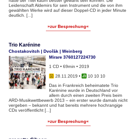
hätte der Titel kaum besser gewählt sein können. Die
Leidenschaft Aldemirs für sein Instrument und die von ihm
gewählten Werke wird auf dieser Doppel-CD in jeder Minute
deutlich. [...]
»zur Besprechung«
Trio Karénine
Chostakovitch | Dvořák | Weinberg
Mirare 3760127224730
1 CD • 69min • 2019
28.11.2019
•
10 10 10
Das in Frankreich beheimatete Trio
Karénine wurde in Deutschland vor
allem durch einen zweiten Preis beim
ARD-Musikwettbewerb 2013 – ein erster wurde damals nicht
vergeben – bekannt und hat bereits mehrere hochrangige
CDs veröffentlicht [...]
»zur Besprechung«