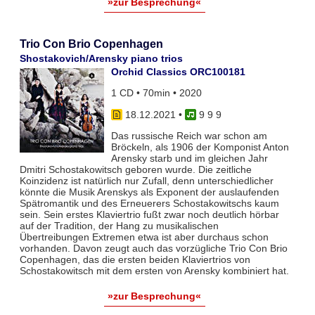
»zur Besprechung«
Trio Con Brio Copenhagen
Shostakovich/Arensky piano trios
Orchid Classics ORC100181
1 CD • 70min • 2020
18.12.2021
•
9 9 9
Das russische Reich war schon am
Bröckeln, als 1906 der Komponist Anton
Arensky starb und im gleichen Jahr
Dmitri Schostakowitsch geboren wurde. Die zeitliche
Koinzidenz ist natürlich nur Zufall, denn unterschiedlicher
könnte die Musik Arenskys als Exponent der auslaufenden
Spätromantik und des Erneuerers Schostakowitschs kaum
sein. Sein erstes Klaviertrio fußt zwar noch deutlich hörbar
auf der Tradition, der Hang zu musikalischen
Übertreibungen Extremen etwa ist aber durchaus schon
vorhanden. Davon zeugt auch das vorzügliche Trio Con Brio
Copenhagen, das die ersten beiden Klaviertrios von
Schostakowitsch mit dem ersten von Arensky kombiniert hat.
»zur Besprechung«