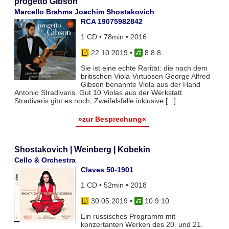
progetto Gibson
Marcello Brahms Joachim Shostakovich
RCA 19075982842
1 CD • 78min • 2016
22.10.2019
•
8 8 8
Sie ist eine echte Rarität: die nach dem
britischen Viola-Virtuosen George Alfred
Gibson benannte Viola aus der Hand
Antonio Stradivaris. Gut 10 Violas aus der Werkstatt
Stradivaris gibt es noch, Zweifelsfälle inklusive [...]
»zur Besprechung«
Shostakovich | Weinberg | Kobekin
Cello & Orchestra
Claves 50-1901
1 CD • 52min • 2018
30.05.2019
•
10 9 10
Ein russisches Programm mit
konzertanten Werken des 20. und 21.