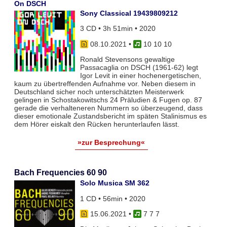
On DSCH
Sony Classical 19439809212
3 CD • 3h 51min • 2020
08.10.2021
•
10 10 10
Ronald Stevensons gewaltige
Passacaglia on DSCH (1961-62) legt
Igor Levit in einer hochenergetischen,
kaum zu übertreffenden Aufnahme vor. Neben diesem in
Deutschland sicher noch unterschätzten Meisterwerk
gelingen in Schostakowitschs 24 Präludien & Fugen op. 87
gerade die verhalteneren Nummern so überzeugend, dass
dieser emotionale Zustandsbericht im späten Stalinismus es
dem Hörer eiskalt den Rücken herunterlaufen lässt.
»zur Besprechung«
Bach Frequencies 60 90
Solo Musica SM 362
1 CD • 56min • 2020
15.06.2021
•
7 7 7