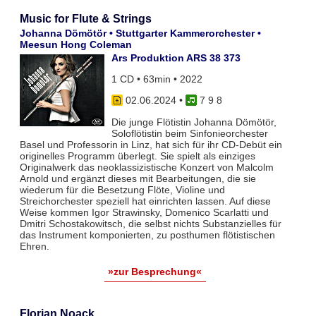
Music for Flute & Strings
Johanna Dömötör • Stuttgarter Kammerorchester •
Meesun Hong Coleman
Ars Produktion ARS 38 373
1 CD • 63min • 2022
02.06.2024
•
7 9 8
Die junge Flötistin Johanna Dömötör,
Soloflötistin beim Sinfonieorchester
Basel und Professorin in Linz, hat sich für ihr CD-Debüt ein
originelles Programm überlegt. Sie spielt als einziges
Originalwerk das neoklassizistische Konzert von Malcolm
Arnold und ergänzt dieses mit Bearbeitungen, die sie
wiederum für die Besetzung Flöte, Violine und
Streichorchester speziell hat einrichten lassen. Auf diese
Weise kommen Igor Strawinsky, Domenico Scarlatti und
Dmitri Schostakowitsch, die selbst nichts Substanzielles für
das Instrument komponierten, zu posthumen flötistischen
Ehren.
»zur Besprechung«
Florian Noack