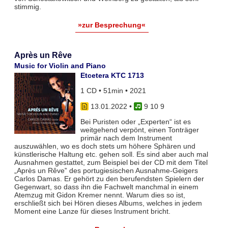
stimmig.
»zur Besprechung«
Après un Rêve
Music for Violin and Piano
Etcetera KTC 1713
1 CD • 51min • 2021
13.01.2022
•
9 10 9
Bei Puristen oder „Experten“ ist es
weitgehend verpönt, einen Tonträger
primär nach dem Instrument
auszuwählen, wo es doch stets um höhere Sphären und
künstlerische Haltung etc. gehen soll. Es sind aber auch mal
Ausnahmen gestattet, zum Beispiel bei der CD mit dem Titel
„Après un Rêve‟ des portugiesischen Ausnahme-Geigers
Carlos Damas. Er gehört zu den berufendsten Spielern der
Gegenwart, so dass ihn die Fachwelt manchmal in einem
Atemzug mit Gidon Kremer nennt. Warum dies so ist,
erschließt sich bei Hören dieses Albums, welches in jedem
Moment eine Lanze für dieses Instrument bricht.