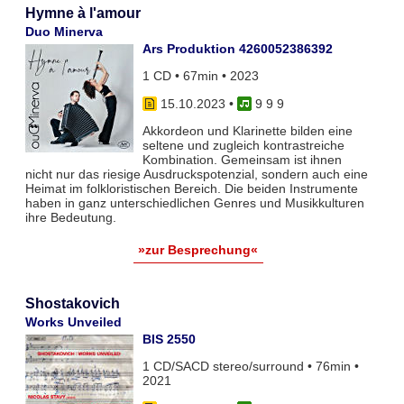
Hymne à l'amour
Duo Minerva
Ars Produktion 4260052386392
1 CD • 67min • 2023
15.10.2023
•
9 9 9
Akkordeon und Klarinette bilden eine
seltene und zugleich kontrastreiche
Kombination. Gemeinsam ist ihnen
nicht nur das riesige Ausdruckspotenzial, sondern auch eine
Heimat im folkloristischen Bereich. Die beiden Instrumente
haben in ganz unterschiedlichen Genres und Musikkulturen
ihre Bedeutung.
»zur Besprechung«
Shostakovich
Works Unveiled
BIS 2550
1 CD/SACD stereo/surround • 76min •
2021