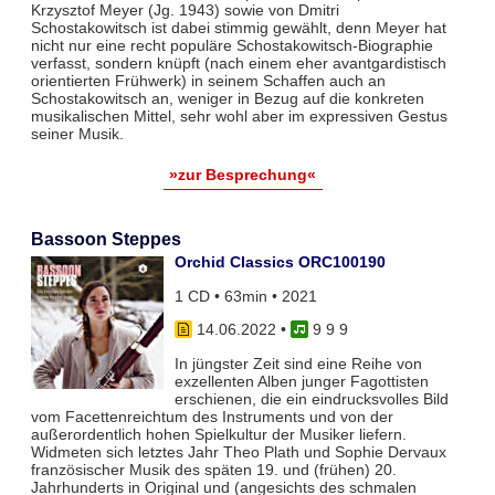
Krzysztof Meyer (Jg. 1943) sowie von Dmitri
Schostakowitsch ist dabei stimmig gewählt, denn Meyer hat
nicht nur eine recht populäre Schostakowitsch-Biographie
verfasst, sondern knüpft (nach einem eher avantgardistisch
orientierten Frühwerk) in seinem Schaffen auch an
Schostakowitsch an, weniger in Bezug auf die konkreten
musikalischen Mittel, sehr wohl aber im expressiven Gestus
seiner Musik.
»zur Besprechung«
Bassoon Steppes
Orchid Classics ORC100190
1 CD • 63min • 2021
14.06.2022
•
9 9 9
In jüngster Zeit sind eine Reihe von
exzellenten Alben junger Fagottisten
erschienen, die ein eindrucksvolles Bild
vom Facettenreichtum des Instruments und von der
außerordentlich hohen Spielkultur der Musiker liefern.
Widmeten sich letztes Jahr Theo Plath und Sophie Dervaux
französischer Musik des späten 19. und (frühen) 20.
Jahrhunderts in Original und (angesichts des schmalen