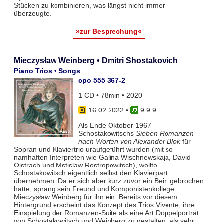
Stücken zu kombinieren, was längst nicht immer
überzeugte.
»zur Besprechung«
Mieczysław Weinberg • Dmitri Shostakovich
Piano Trios • Songs
cpo 555 367-2
1 CD • 78min • 2020
16.02.2022
•
9 9 9
Als Ende Oktober 1967
Schostakowitschs
Sieben Romanzen
nach Worten von Alexander Blok
für
Sopran und Klaviertrio uraufgeführt wurden (mit so
namhaften Interpreten wie Galina Wischnewskaja, David
Oistrach und Mstislaw Rostropowitsch), wollte
Schostakowitsch eigentlich selbst den Klavierpart
übernehmen. Da er sich aber kurz zuvor ein Bein gebrochen
hatte, sprang sein Freund und Komponistenkollege
Mieczysław Weinberg für ihn ein. Bereits vor diesem
Hintergrund erscheint das Konzept des Trios Vivente, ihre
Einspielung der Romanzen-Suite als eine Art Doppelporträt
von Schostakowitsch und Weinberg zu gestalten, als sehr