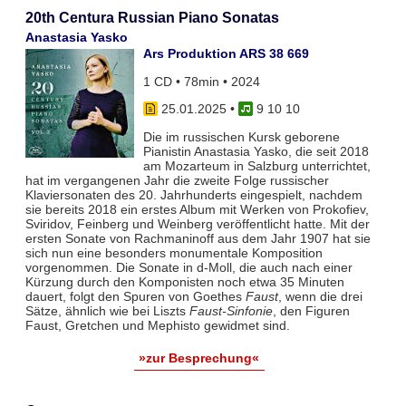
20th Centura Russian Piano Sonatas
Anastasia Yasko
Ars Produktion ARS 38 669
1 CD • 78min • 2024
25.01.2025
•
9 10 10
Die im russischen Kursk geborene
Pianistin Anastasia Yasko, die seit 2018
am Mozarteum in Salzburg unterrichtet,
hat im vergangenen Jahr die zweite Folge russischer
Klaviersonaten des 20. Jahrhunderts eingespielt, nachdem
sie bereits 2018 ein erstes Album mit Werken von Prokofiev,
Sviridov, Feinberg und Weinberg veröffentlicht hatte. Mit der
ersten Sonate von Rachmaninoff aus dem Jahr 1907 hat sie
sich nun eine besonders monumentale Komposition
vorgenommen. Die Sonate in d-Moll, die auch nach einer
Kürzung durch den Komponisten noch etwa 35 Minuten
dauert, folgt den Spuren von Goethes
Faust
, wenn die drei
Sätze, ähnlich wie bei Liszts
Faust-Sinfonie
, den Figuren
Faust, Gretchen und Mephisto gewidmet sind.
»zur Besprechung«