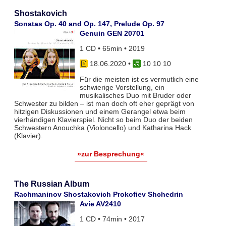
Shostakovich
Sonatas Op. 40 and Op. 147, Prelude Op. 97
Genuin GEN 20701
1 CD • 65min • 2019
18.06.2020
•
10 10 10
Für die meisten ist es vermutlich eine
schwierige Vorstellung, ein
musikalisches Duo mit Bruder oder
Schwester zu bilden – ist man doch oft eher geprägt von
hitzigen Diskussionen und einem Gerangel etwa beim
vierhändigen Klavierspiel. Nicht so beim Duo der beiden
Schwestern Anouchka (Violoncello) und Katharina Hack
(Klavier).
»zur Besprechung«
The Russian Album
Rachmaninov Shostakovich Prokofiev Shchedrin
Avie AV2410
1 CD • 74min • 2017