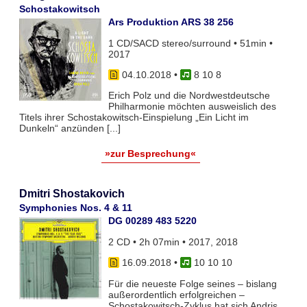
Schostakowitsch
Ars Produktion ARS 38 256
1 CD/SACD stereo/surround • 51min •
2017
04.10.2018
•
8 10 8
Erich Polz und die Nordwestdeutsche
Philharmonie möchten ausweislich des
Titels ihrer Schostakowitsch-Einspielung „Ein Licht im
Dunkeln“ anzünden [...]
»zur Besprechung«
Dmitri Shostakovich
Symphonies Nos. 4 & 11
DG 00289 483 5220
2 CD • 2h 07min • 2017, 2018
16.09.2018
•
10 10 10
Für die neueste Folge seines – bislang
außerordentlich erfolgreichen –
Schostakowitsch-Zyklus hat sich Andris