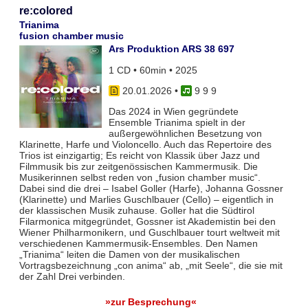
re:colored
Trianima
fusion chamber music
Ars Produktion ARS 38 697
1 CD • 60min • 2025
20.01.2026
•
9 9 9
Das 2024 in Wien gegründete
Ensemble Trianima spielt in der
außergewöhnlichen Besetzung von
Klarinette, Harfe und Violoncello. Auch das Repertoire des
Trios ist einzigartig; Es reicht von Klassik über Jazz und
Filmmusik bis zur zeitgenössischen Kammermusik. Die
Musikerinnen selbst reden von „fusion chamber music“.
Dabei sind die drei – Isabel Goller (Harfe), Johanna Gossner
(Klarinette) und Marlies Guschlbauer (Cello) – eigentlich in
der klassischen Musik zuhause. Goller hat die Südtirol
Filarmonica mitgegründet, Gossner ist Akademistin bei den
Wiener Philharmonikern, und Guschlbauer tourt weltweit mit
verschiedenen Kammermusik-Ensembles. Den Namen
„Trianima“ leiten die Damen von der musikalischen
Vortragsbezeichnung „con anima“ ab, „mit Seele“, die sie mit
der Zahl Drei verbinden.
»zur Besprechung«