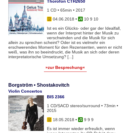
Thorofon CTH2650
1 CD • 65min • 2017
04.06.2018
•
10 9 10
Ist es ein Glücks- oder gar der Idealfall,
wenn der Interpret hinter der Musik zu
verschwinden und die Musik für sich
allein zu sprechen scheint? Oder ist es vielmehr ein
erschwerendes Moment für den Rezensenten, wenn er nicht
weiß, was ihn so beeindruckt, die Musik an sich oder deren
interpretatorische Umsetzung? [...]
»zur Besprechung«
Borgström • Shostakovitch
Violin Concertos
BIS 2366
1 CD/SACD stereo/surround • 73min •
2015
18.05.2018
•
9 9 9
Es ist immer wieder erfreulich, wenn