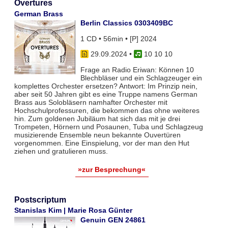
Overtures
German Brass
Berlin Classics 0303409BC
1 CD • 56min • [P] 2024
29.09.2024
•
10 10 10
Frage an Radio Eriwan: Können 10
Blechbläser und ein Schlagzeuger ein
komplettes Orchester ersetzen? Antwort: Im Prinzip nein,
aber seit 50 Jahren gibt es eine Truppe namens German
Brass aus Solobläsern namhafter Orchester mit
Hochschulprofessuren, die bekommen das ohne weiteres
hin. Zum goldenen Jubiläum hat sich das mit je drei
Trompeten, Hörnern und Posaunen, Tuba und Schlagzeug
musizierende Ensemble neun bekannte Ouvertüren
vorgenommen. Eine Einspielung, vor der man den Hut
ziehen und gratulieren muss.
»zur Besprechung«
Postscriptum
Stanislas Kim | Marie Rosa Günter
Genuin GEN 24861