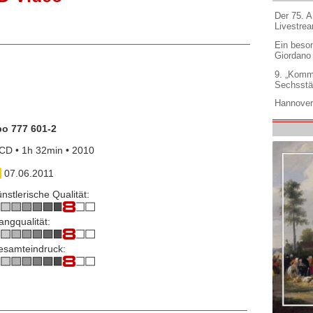
Der 75. 
Livestre
Ein beso
Giordano
9. „Komm
Sechsstä
Hannover
po 777 601-2
CD • 1h 32min • 2010
07.06.2011
nstlerische Qualität:
angqualität:
esamteindruck: