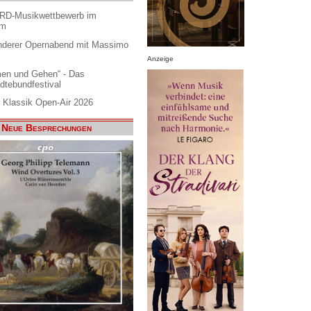
ARD-Musikwettbewerb im
am
nderer Opernabend mit Massimo
Anzeige
en und Gehen“ - Das
dtebundfestival
 Klassik Open-Air 2026
Neue Besprechungen