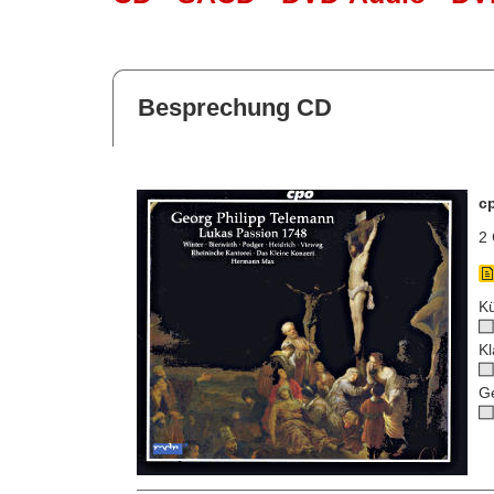
Besprechung CD
c
2 
Kü
Kl
G