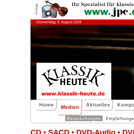
Anzeige
Donnerstag, 6. August 2026
Home
Aktuelles
Kompo
Medien
Besprechungen
Empfehlung
CD • SACD • DVD-Audio • DV