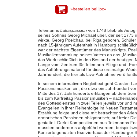
»bestellen bei jpc«
Telemanns
Lukaspassion
von 1748 blieb als Autog
seines Sohnes Georg Michael über, der seit 1773 i
wirkte. Georg Poelchau, bei Riga geboren, Schüle
nach 15-jährigem Aufenthalt in Hamburg schließlic
war der nächste Eigentümer des Manuskripts. Poe
Musikaliensammlung seines Vaters an das „Musikalis
das Werk schließlich in den Bestand der heutigen M
Lange vom Zentrum für Telemann-Pflege und -For
das Aufführungsmaterial für diese erstmalige Wie
Jahrhundert, die hier als Live-Aufnahme veröffentlic
In seinem informativen Begleittext geht Carsten 
Passionsmusiken ein, die etwa ein Jahrhundert vor
Mitte des 17. Jahrhunderts erklangen ab dem Sonnt
bis zum Karfreitag Passionsmusiken – nacheinande
des Gottesdienstes in zwei Teilen jeweils vor und n
Evangelien in ihrer Reihenfolge im Neuen Testament
Erzählung folgte und diese mit betrachtenden Ari
oratorischen Passionen obligatorisch; auf freier D
gestattet. Derlei Kompositionen aus Telemanns Fed
mussten andernorts aufgeführt werden, beispielswei
Konzerte genutzten Exerzierhaus der Hamburger B