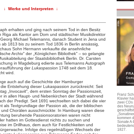
↓ Werke und Interpreten ↓
raph erhalten und ging nach seinem Tod in den Besitz
n Riga als Kantor am Dom und städtischer Musikdirektor
r Georg Michael Telemanns, danach Student in Jena und
h ab 1813 bis zu seinem Tod 1836 in Berlin ansässig,
lchaus Sohn Hermann verkaufte die ansehnliche
che Archiv" der „Königlichen Bibliothek" – so gelangte
usikabteilung der Staatsbibliothek Berlin. Dr. Carsten
schung in Magdeburg edierte aus Telemanns Autograph
deraufführung der
Lukaspassion
1748 seit dem 18.
ht wird.
Lange auch auf die Geschichte der Hamburger
 die Entstehung dieser Lukaspassion zurückreicht: Seit
ag „Invocavit", dem ersten Sonntag der Passionszeit,
Franz Sch
r in allen Haupt- und Nebenkirchen der Stadt während
Klavier h
ach der Predigt. Seit 1691 wechselten sich dabei die vier
zwei CDs 
 als Textgrundlage der Passion ab, die der biblischen
des Neunz
en und Chorälen ausschmückte: In Hamburg waren diese
geschäftst
„Sonatine
ichtung beruhende Passionsoratorien waren nicht
kommen di
er hatten im Gottesdienst nichts zu suchen und
Sonate A-
se im Drillhaus, dem auch für Festlichkeiten und
bedeutend
ürgerwache. Infolge des regelmäßigen Wechsels der
1827.