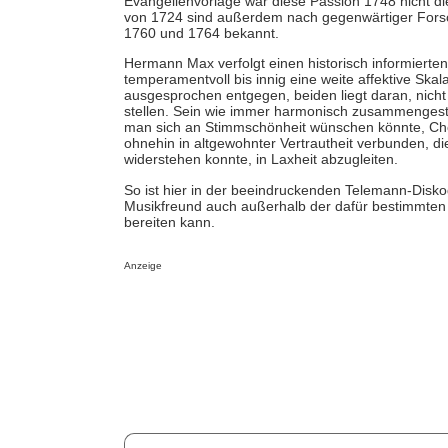
Evangelienvorlage war diese Passion 1748 nicht di
von 1724 sind außerdem nach gegenwärtiger Fors
1760 und 1764 bekannt.
Hermann Max verfolgt einen historisch informierten
temperamentvoll bis innig eine weite affektive Sk
ausgesprochen entgegen, beiden liegt daran, nicht
stellen. Sein wie immer harmonisch zusammengestel
man sich an Stimmschönheit wünschen könnte, Cho
ohnehin in altgewohnter Vertrautheit verbunden, d
widerstehen konnte, in Laxheit abzugleiten.
So ist hier in der beeindruckenden Telemann-Disk
Musikfreund auch außerhalb der dafür bestimmten
bereiten kann.
Anzeige