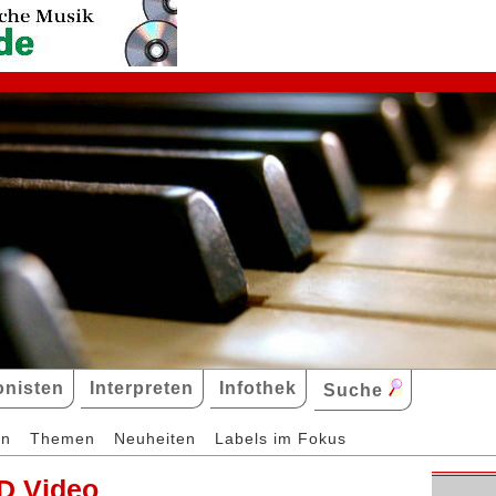
nisten
Interpreten
Infothek
Suche
en
Themen
Neuheiten
Labels im Fokus
D Video