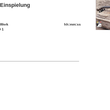
Einspielung
/Werk
hh:mm:ss
 1