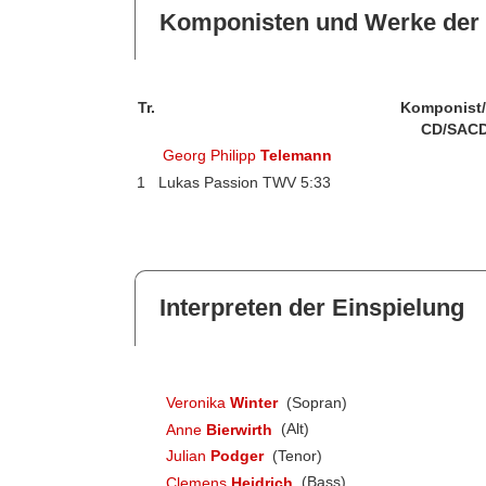
Komponisten und Werke der 
Tr.
Komponist
CD/SACD
Georg Philipp
Telemann
1
Lukas Passion TWV 5:33
Interpreten der Einspielung
Veronika
Winter
(Sopran)
Anne
Bierwirth
(Alt)
Julian
Podger
(Tenor)
Clemens
Heidrich
(Bass)