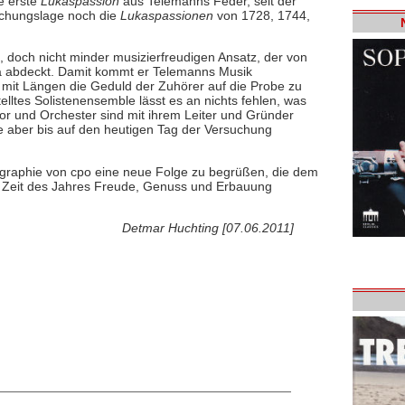
e erste
Lukaspassion
aus Telemanns Feder, seit der
chungslage noch die
Lukaspassionen
von 1728, 1744,
, doch nicht minder musizierfreudigen Ansatz, der von
ala abdeckt. Damit kommt er Telemanns Musik
 mit Längen die Geduld der Zuhörer auf die Probe zu
ltes Solistenensemble lässt es an nichts fehlen, was
r und Orchester sind mit ihrem Leiter und Gründer
ie aber bis auf den heutigen Tag der Versuchung
ographie von cpo eine neue Folge zu begrüßen, die dem
 Zeit des Jahres Freude, Genuss und Erbauung
Detmar Huchting [07.06.2011]