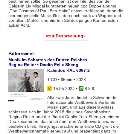
bestimmen sollte. So gesehen ist der Titel des von der
Geigerin Liv Migdal kuratierten neuen cpo Doppelalbums
„The Cosmos of Paul Ben-Haim‟ etwas irreführend, denn die
hier eingespielte Musik lässt den noch stark an Wagner und
vor allem Mahler orientierten Stil des jungen Komponisten
außer Acht.
»zur Besprechung«
Bittersweet
Musik im Schatten des Dritten Reiches
Regina Reiter • Danlin Felix Sheng
Kaleidos KAL 6367-2
1 CD • 65min • 2023
15.05.2024
•
8 8 9
Alle zwei Jahre findet in Schwerin der
Internationale Wettbewerb Verfemte
Musik statt, und aus diesem Anlass
schlossen sich im Jahre 2018 die junge Saxophonistin
Regina Reiter und der Pianist Danlin Felix Sheng zu einem
Duo zusammen, das auch über den Wettbewerb hinaus
bestehen blieb. Ihre jüngst erschienene erste CD greift die
Wettbewerbsthematik erneut auf und präsentiert ganz im