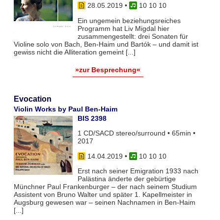
28.05.2019
•
10 10 10
Ein ungemein beziehungsreiches
Programm hat Liv Migdal hier
zusammengestellt: drei Sonaten für
Violine solo von Bach, Ben-Haim und Bartók – und damit ist
gewiss nicht die Alliteration gemeint [...]
»zur Besprechung«
Evocation
Violin Works by Paul Ben-Haim
BIS 2398
1 CD/SACD stereo/surround • 65min •
2017
14.04.2019
•
10 10 10
Erst nach seiner Emigration 1933 nach
Palästina änderte der gebürtige
Münchner Paul Frankenburger – der nach seinem Studium
Assistent von Bruno Walter und später 1. Kapellmeister in
Augsburg gewesen war – seinen Nachnamen in Ben-Haim
[...]