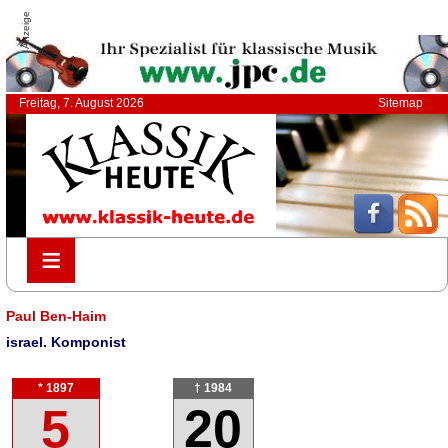
Anzeige
Freitag, 7. August 2026
Sitemap
≡
≡
Paul Ben-Haim
israel. Komponist
* 1897
† 1984
5
20