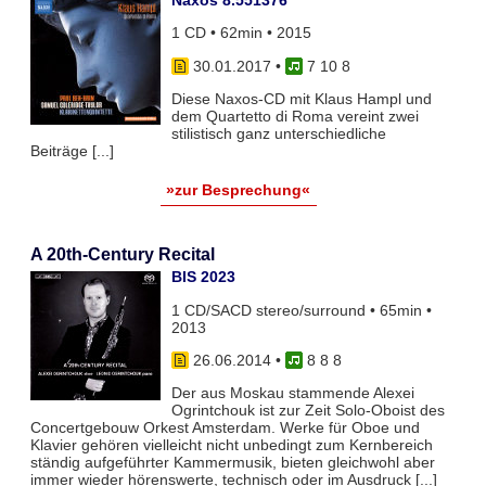
1 CD • 62min • 2015
30.01.2017
•
7 10 8
Diese Naxos-CD mit Klaus Hampl und
dem Quartetto di Roma vereint zwei
stilistisch ganz unterschiedliche
Beiträge [...]
»zur Besprechung«
A 20th-Century Recital
BIS 2023
1 CD/SACD stereo/surround • 65min •
2013
26.06.2014
•
8 8 8
Der aus Moskau stammende Alexei
Ogrintchouk ist zur Zeit Solo-Oboist des
Concertgebouw Orkest Amsterdam. Werke für Oboe und
Klavier gehören vielleicht nicht unbedingt zum Kernbereich
ständig aufgeführter Kammermusik, bieten gleichwohl aber
immer wieder hörenswerte, technisch oder im Ausdruck [...]