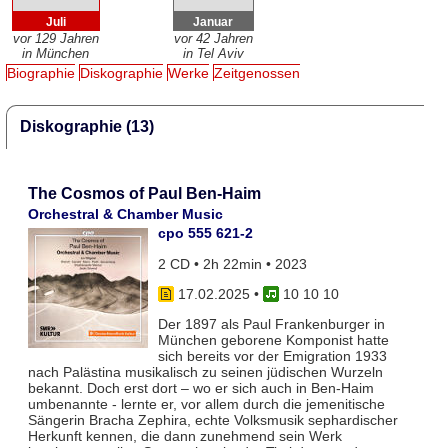
Juli
Januar
vor 129 Jahren
vor 42 Jahren
in München
in Tel Aviv
Biographie
Diskographie
Werke
Zeitgenossen
Diskographie (13)
The Cosmos of Paul Ben-Haim
Orchestral & Chamber Music
cpo 555 621-2
2 CD • 2h 22min • 2023
17.02.2025
•
10 10 10
Der 1897 als Paul Frankenburger in
München geborene Komponist hatte
sich bereits vor der Emigration 1933
nach Palästina musikalisch zu seinen jüdischen Wurzeln
bekannt. Doch erst dort – wo er sich auch in Ben-Haim
umbenannte - lernte er, vor allem durch die jemenitische
Sängerin Bracha Zephira, echte Volksmusik sephardischer
Herkunft kennen, die dann zunehmend sein Werk