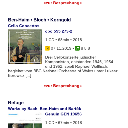
»zur Besprechung«
Ben-Haim • Bloch • Korngold
Cello Concertos
cpo 555 273-2
1 CD • 68min • 2018
07.11.2019
•
8 8 8
Drei Cellokonzerte jüdischer
Komponisten, entstanden 1946, 1954
und 1962, spielt Raphael Wallfisch,
begleitet vom BBC National Orchestra of Wales unter Lukasz
Borowicz [...]
»zur Besprechung«
Refuge
Works by Bach, Ben-Haim and Bartók
Genuin GEN 19656
1 CD • 67min • 2018