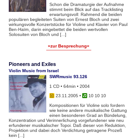
Schon die Dramaturgie der Aufnahme
stimmt beim Blick auf das Tracklisting
erwartungsvoll: Rahmend die beiden
populären begleiteten Suiten von Ernest Bloch und zwei
wirkungsvolle Konzertstücke für Violine und Klavier von Paul
Ben-Haïm, darin eingebettet die beiden wertvollen
Solosuiten von Bloch und [...]
»zur Besprechung«
Pioneers and Exiles
Violin Music from Israel
SWRmusic 93.126
1 CD • 64min • 2004
23.11.2005
•
10 10 10
Kompositionen für Violine solo fordern
wie keine andere musikalische Gattung
einen besonderen Grad an Bündelung,
Konzentration und Verinnerlichung vorgefundener wie neu
erfundener musikalischer Topoi. Daß dieser von Reduktion,
Projektion und dabei doch Verdichtung getragene Prozeß
kein [...]