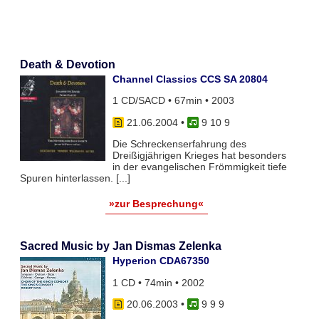
Death & Devotion
Channel Classics CCS SA 20804
1 CD/SACD • 67min • 2003
21.06.2004
•
9 10 9
Die Schreckenserfahrung des
Dreißigjährigen Krieges hat besonders
in der evangelischen Frömmigkeit tiefe
Spuren hinterlassen. [...]
»zur Besprechung«
Sacred Music by Jan Dismas Zelenka
Hyperion CDA67350
1 CD • 74min • 2002
20.06.2003
•
9 9 9