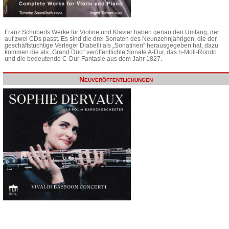
Franz Schuberts Werke für Violine und Klavier haben genau den Umfang, der
auf zwei CDs passt. Es sind die drei Sonaten des Neunzehnjährigen, die der
geschäftstüchtige Verleger Diabelli als „Sonatinen“ herausgegeben hat, dazu
kommen die als „Grand Duo“ veröffentlichte Sonate A-Dur, das h-Moll-Rondo
und die bedeutende C-Dur-Fantasie aus dem Jahr 1827.
Neuveröffentlichungen