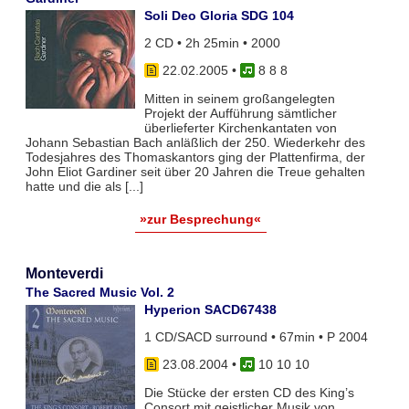
Soli Deo Gloria SDG 104
2 CD • 2h 25min • 2000
22.02.2005
•
8 8 8
Mitten in seinem großangelegten
Projekt der Aufführung sämtlicher
überlieferter Kirchenkantaten von
Johann Sebastian Bach anläßlich der 250. Wiederkehr des
Todesjahres des Thomaskantors ging der Plattenfirma, der
John Eliot Gardiner seit über 20 Jahren die Treue gehalten
hatte und die als [...]
»zur Besprechung«
Monteverdi
The Sacred Music Vol. 2
Hyperion SACD67438
1 CD/SACD surround • 67min • P 2004
23.08.2004
•
10 10 10
Die Stücke der ersten CD des King’s
Consort mit geistlicher Musik von