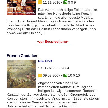
11.11.2010
•
9 9 9
Das waren noch selige Zeiten, als eine
mächtige Herrscherin keine Kosten
sparte, um die allerneueste Musik an
ihrem Hof zu hören! Man muss sich nur einmal vorstellen,
dass heutige Königshöfe unbedingt nach der Musik eines
Wolfgang Rihm oder Helmut Lachenmann verlangen...! So
etwas war aber in der [...]
»zur Besprechung«
French Cantatas
BIS 1495
1 CD • 64min • 2004
09.07.2007
•
10 9 10
Abgesehen von einer 1740
komponierten Kantate zum Tag des
heiligen Ludwig entstammen Rameaus
Kantaten der Zeit vor dem ersten großen Opernerfolg des
Komponisten mit Hippolyte et Aricie im Jahr 1733. Sie stellen
also in gewisser Weise die Vorstufe zu seinem
Bühnenschaffen dar, mit dem er die Gattung [...]