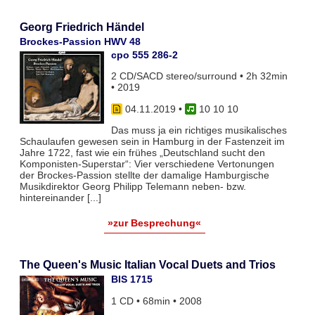
Georg Friedrich Händel
Brockes-Passion HWV 48
cpo 555 286-2
2 CD/SACD stereo/surround • 2h 32min
• 2019
04.11.2019
•
10 10 10
Das muss ja ein richtiges musikalisches
Schaulaufen gewesen sein in Hamburg in der Fastenzeit im
Jahre 1722, fast wie ein frühes „Deutschland sucht den
Komponisten-Superstar“: Vier verschiedene Vertonungen
der Brockes-Passion stellte der damalige Hamburgische
Musikdirektor Georg Philipp Telemann neben- bzw.
hintereinander [...]
»zur Besprechung«
The Queen's Music Italian Vocal Duets and Trios
BIS 1715
1 CD • 68min • 2008