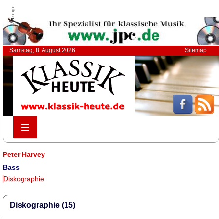
Anzeige
Samstag, 8. August 2026
Sitemap
≡
≡
Peter Harvey
Bass
Diskographie
Diskographie (15)