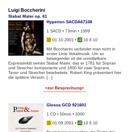
Luigi Boccherini
Stabat Mater op. 61
Hyperion SACDA67108
1 SACD • 73min • 1999
01.10.2001
•
10 8 10
Mit Boccherini verbindet man nicht in
erster Linie Vokalmusik. Um so
bewegender ist die unmittelbare
Expressivität seines Stabat Mater, das er 1781 für Sopran
und Streicher komponierte und 1800 für zwei Soprane,
Tenor und Streicher bearbeitete. Robert King präsentiert hier
die spätere Version, [...]
»zur Besprechung«
Glossa GCD 921601
1 CD • 50min • 2000
01.09.2001
•
10 6 10
Es ist keine neue Idee, die Partie der