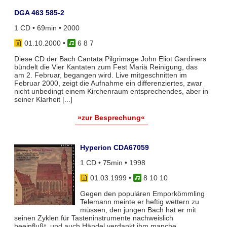
DGA 463 585-2
1 CD • 69min • 2000
01.10.2000
•
6 8 7
Diese CD der Bach Cantata Pilgrimage John Eliot Gardiners
bündelt die Vier Kantaten zum Fest Mariä Reinigung, das
am 2. Februar, begangen wird. Live mitgeschnitten im
Februar 2000, zeigt die Aufnahme ein differenziertes, zwar
nicht unbedingt einem Kirchenraum entsprechendes, aber in
seiner Klarheit [...]
»zur Besprechung«
Hyperion CDA67059
1 CD • 75min • 1998
01.03.1999
•
8 10 10
Gegen den populären Emporkömmling
Telemann meinte er heftig wettern zu
müssen, den jungen Bach hat er mit
seinen Zyklen für Tasteninstrumente nachweislich
beeinflußt, und auch Händel verdankt ihm manche