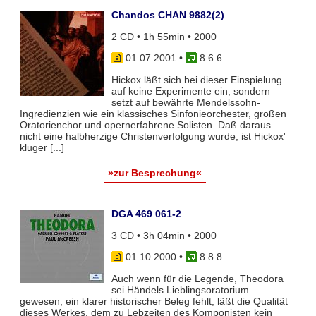
Chandos CHAN 9882(2)
2 CD • 1h 55min • 2000
01.07.2001
•
8 6 6
Hickox läßt sich bei dieser Einspielung
auf keine Experimente ein, sondern
setzt auf bewährte Mendelssohn-
Ingredienzien wie ein klassisches Sinfonieorchester, großen
Oratorienchor und opernerfahrene Solisten. Daß daraus
nicht eine halbherzige Christenverfolgung wurde, ist Hickox'
kluger [...]
»zur Besprechung«
DGA 469 061-2
3 CD • 3h 04min • 2000
01.10.2000
•
8 8 8
Auch wenn für die Legende, Theodora
sei Händels Lieblingsoratorium
gewesen, ein klarer historischer Beleg fehlt, läßt die Qualität
dieses Werkes, dem zu Lebzeiten des Komponisten kein