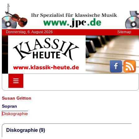
Anzeige
Donnerstag, 6. August 2026
Sitemap
≡
≡
Susan Gritton
Sopran
Diskographie
Diskographie (9)