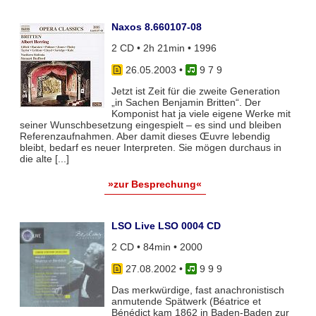
Naxos 8.660107-08
2 CD • 2h 21min • 1996
26.05.2003
•
9 7 9
Jetzt ist Zeit für die zweite Generation
„in Sachen Benjamin Britten“. Der
Komponist hat ja viele eigene Werke mit
seiner Wunschbesetzung eingespielt – es sind und bleiben
Referenzaufnahmen. Aber damit dieses Œuvre lebendig
bleibt, bedarf es neuer Interpreten. Sie mögen durchaus in
die alte [...]
»zur Besprechung«
LSO Live LSO 0004 CD
2 CD • 84min • 2000
27.08.2002
•
9 9 9
Das merkwürdige, fast anachronistisch
anmutende Spätwerk (Béatrice et
Bénédict kam 1862 in Baden-Baden zur