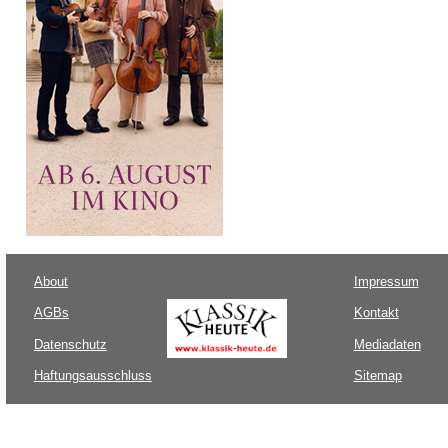
About
Impressum
AGBs
Kontakt
Datenschutz
Mediadaten
Haftungsausschluss
Sitemap