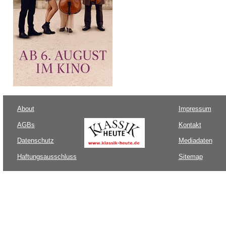
About
Impressum
AGBs
Kontakt
Datenschutz
Mediadaten
Haftungsausschluss
Sitemap