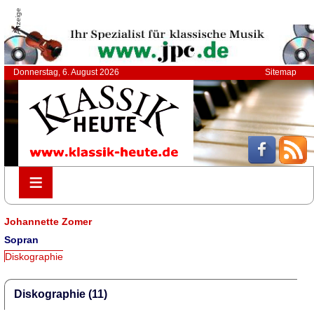
Anzeige
Donnerstag, 6. August 2026
Sitemap
≡
≡
Johannette Zomer
Sopran
Diskographie
Diskographie (11)