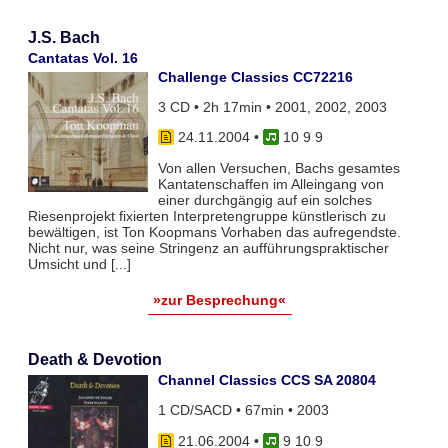
J.S. Bach
Cantatas Vol. 16
Challenge Classics CC72216
3 CD • 2h 17min • 2001, 2002, 2003
24.11.2004
•
10 9 9
Von allen Versuchen, Bachs gesamtes
Kantatenschaffen im Alleingang von
einer durchgängig auf ein solches
Riesenprojekt fixierten Interpretengruppe künstlerisch zu
bewältigen, ist Ton Koopmans Vorhaben das aufregendste.
Nicht nur, was seine Stringenz an aufführungspraktischer
Umsicht und [...]
»zur Besprechung«
Death & Devotion
Channel Classics CCS SA 20804
1 CD/SACD • 67min • 2003
21.06.2004
•
9 10 9