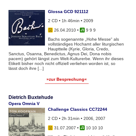
Glossa GCD 921112
2 CD • 1h 46min • 2009
26.04.2010
•
9 9 9
Bachs sogenannte „Hohe Messe“ als
vollständiges Hochamt aller liturgischen
Hauptteile (Kyrie, Gloria, Credo,
Sanctus, Osanna, Benedictus, Agnus Dei, Dona nobis
pacem) gehört längst zum Welt-Kulturerbe. Wenn ihr dieses
Etikett bisher noch nicht offiziell verliehen worden ist, so
lässt doch ihre [...]
»zur Besprechung«
Dietrich Buxtehude
Opera Omnia V
Challenge Classics CC72244
2 CD • 2h 31min • 2006, 2007
31.07.2007
•
10 10 10