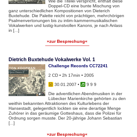
Wie die Titelei verspricht, enthält diese
Doppel-CD eine bunte Mischung von
ganz unterschiedlichen Kompositionen von Dieterich
Buxtehude. Die Palette reicht von prächtigen, mehrchörigen
Psalmenvertonungen bis zu intim-kammermusikalischen
Vokalwerken und lustig-kunstvollen Kanons, je nach Anlass
in [...]
»zur Besprechung«
Dietrich Buxtehude Vokalwerke Vol. 1
Challenge Records CC72241
2 CD • 2h 17min • 2005
30.01.2007
•
9 9 9
Die adventlichen Abendmusiken in der
Lübecker Marienkirche gehörten zu den
weithin bekannten Attraktionen des Kulturlebens der
Hansestadt, gelegentlich lockten sie eine derartige Menge
Zuhörer in das geräumige Gotteshaus, dass die Polizei für
Ordnung sorgen musste. Der 20-jährige Johann Sebastian
[...]
»zur Besprechung«