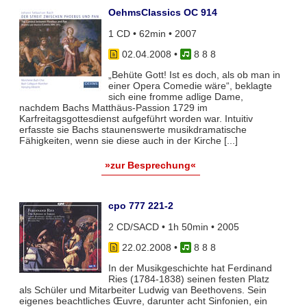
OehmsClassics OC 914
1 CD • 62min • 2007
02.04.2008
•
8 8 8
„Behüte Gott! Ist es doch, als ob man in
einer Opera Comedie wäre“, beklagte
sich eine fromme adlige Dame,
nachdem Bachs Matthäus-Passion 1729 im
Karfreitagsgottesdienst aufgeführt worden war. Intuitiv
erfasste sie Bachs staunenswerte musikdramatische
Fähigkeiten, wenn sie diese auch in der Kirche [...]
»zur Besprechung«
cpo 777 221-2
2 CD/SACD • 1h 50min • 2005
22.02.2008
•
8 8 8
In der Musikgeschichte hat Ferdinand
Ries (1784-1838) seinen festen Platz
als Schüler und Mitarbeiter Ludwig van Beethovens. Sein
eigenes beachtliches Œuvre, darunter acht Sinfonien, ein