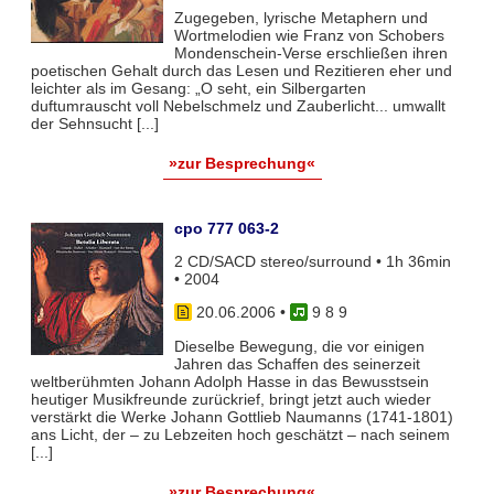
Zugegeben, lyrische Metaphern und
Wortmelodien wie Franz von Schobers
Mondenschein-Verse erschließen ihren
poetischen Gehalt durch das Lesen und Rezitieren eher und
leichter als im Gesang: „O seht, ein Silbergarten
duftumrauscht voll Nebelschmelz und Zauberlicht... umwallt
der Sehnsucht [...]
»zur Besprechung«
cpo 777 063-2
2 CD/SACD stereo/surround • 1h 36min
• 2004
20.06.2006
•
9 8 9
Dieselbe Bewegung, die vor einigen
Jahren das Schaffen des seinerzeit
weltberühmten Johann Adolph Hasse in das Bewusstsein
heutiger Musikfreunde zurückrief, bringt jetzt auch wieder
verstärkt die Werke Johann Gottlieb Naumanns (1741-1801)
ans Licht, der – zu Lebzeiten hoch geschätzt – nach seinem
[...]
»zur Besprechung«