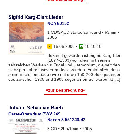
Sigfrid Karg-Elert Lieder
NCA 60152
1 CD/SACD stereo/surround • 63min •
2005
16.06.2006
•
10 10 10
Bekannt geworden ist Sigfrid Karg-Elert
(1877-1933) vor allem mit seinen
zahlreichen Werken für Orgel und Harmonium, die seit den
siebziger Jahren wiederentdeckt wurden. Erstaunlich, dass
seinem reichen Liedœuvre mit etwa 150-200 Sologesängen,
das zwischen 1905 und 1908 sogar einen Schwerpunkt [...]
»zur Besprechung«
Johann Sebastian Bach
Oster-Oratorium BWV 249
Naxos 8.551240-42
3 CD • 2h 41min • 2005