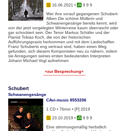
16.06.2021
•
9 9 9
Wer ihre vorauf gegangenen Schubert-
Alben
Die schöne Müllerin
und
Schwanengesänge
bereits kennt, wird
von der jetzt vorgelegten
Winterreise
kaum überrascht oder
gar schockiert sein: Der Tenor Markus Schäfer und der
Pianist Tobias Koch, die von der historischen
Aufführungspraxis herkommen und mit dem Liedschaffen
Franz Schuberts eng vertraut sind, haben einen Weg
gefunden, sich diesem Komponisten neu zu nähern, indem
sie Anregungen seines ersten bedeutenden Interpreten
Johann Michael Vogl aufnehmen
»zur Besprechung«
Schubert
Schwanengesänge
CAvi-music 8553206
1 CD • 76min • [P] 2019
23.10.2019
•
9 9 9
Eine stimmungsmäßig herbstlich