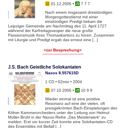
01.12.2005
•
7 7 7
Nach einem insgesamt dreistündigen
Morgengottesdienst mit einer
einstündigen Predigt bekam die
Leipziger Gemeinde am Nachmittag des 11. April 1727
während der Karfreitagsvesper die neue große
Passionsmusik ihres Thomaskantors zu hören. Zusammen
mit Liturgie und Predigt ergab das erneut eine [...]
»zur Besprechung«
J.S. Bach Geistliche Solokantaten
Naxos 8.557615D
1 CD • 62min • 2004
07.10.2005
•
10 9 9
Wieder einmal ist eine positive
Resonanz auf eine der vielen, oft
preisgekrönten Bach-Einspielungen des
Kölner Kammerorchesters unter der Leitung von Helmut
Müller-Brühl in der Naxos-Reihe „Das Meisterwerk“ zu
melden. Erst vor kurzer Zeit konnte eine Solokantaten-CD
des Ensembles mit Beifall [...]