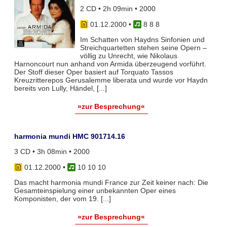
2 CD • 2h 09min • 2000
01.12.2000
•
8 8 8
Im Schatten von Haydns Sinfonien und
Streichquartetten stehen seine Opern –
völlig zu Unrecht, wie Nikolaus
Harnoncourt nun anhand von Armida überzeugend vorführt.
Der Stoff dieser Oper basiert auf Torquato Tassos
Kreuzritterepos Gerusalemme liberata und wurde vor Haydn
bereits von Lully, Händel, [...]
»zur Besprechung«
harmonia mundi HMC 901714.16
3 CD • 3h 08min • 2000
01.12.2000
•
10 10 10
Das macht harmonia mundi France zur Zeit keiner nach: Die
Gesamteinspielung einer unbekannten Oper eines
Komponisten, der vom 19. [...]
»zur Besprechung«