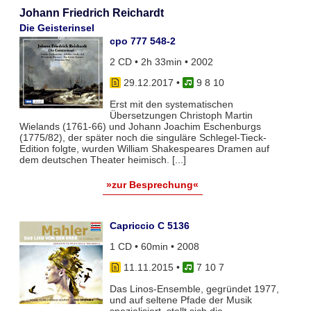
Johann Friedrich Reichardt
Die Geisterinsel
cpo 777 548-2
2 CD • 2h 33min • 2002
29.12.2017
•
9 8 10
Erst mit den systematischen
Übersetzungen Christoph Martin
Wielands (1761-66) und Johann Joachim Eschenburgs
(1775/82), der später noch die singuläre Schlegel-Tieck-
Edition folgte, wurden William Shakespeares Dramen auf
dem deutschen Theater heimisch. [...]
»zur Besprechung«
Capriccio C 5136
1 CD • 60min • 2008
11.11.2015
•
7 10 7
Das Linos-Ensemble, gegründet 1977,
und auf seltene Pfade der Musik
spezialisiert, stellt sich die