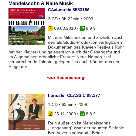
Mendelssohn & Neue Musik
CAvi-music 8553186
3 CD • 3h 22min • 2009
09.03.2010
•
8 9 9
Mit den Mitschnitten und zuweilen auch
den als Studio-Produktion verfügbaren
Dokumenten des Klavier-Festivals Ruhr
hat der Klavier- und gelegentlich auch der Gesangsfreund
im Allgemeinen erhebliche Freude: Neue Namen, viel
versprechende Talente, gelegentlich auch Könner aus der
Riege der [...]
»zur Besprechung«
hänssler CLASSIC 98.577
1 CD • 63min • 2009
25.11.2009
•
8 8 9
Rein äußerlich ist Mendelssohns
„Lobgesang“ zwar der neunten Sinfonie
Beethovens verwandt: Beide