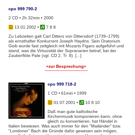
cpo 999 790-2
2 CD • 2h 32min • 2000
13.01.2002
•
7 8 8
Zu Lebzeiten galt Carl Ditters von Dittersdorf (1739–1799)
als ernsthafter Konkurrent Joseph Haydns. Sein Oratorium
Giob wurde fast zeitgleich mit Mozarts Figaro aufgeführt und
stand, was die Virtuosität der Sopranarien betraf, bei der
Zauberflöte Pate (vgl. CD 2, Tr. 8). [...]
»zur Besprechung«
cpo 999 718-2
1 CD • 61min • 1999
01.07.2001
•
10 8 10
Daß man gute katholische
Kirchenmusik komponieren kann, ohne
gleich zu konvertieren, hat Händel in
Italien bewiesen. Was auch immer für den "Mailänder" bzw.
"Londoner" Bach die Gründe dafür gewesen sein mögen,