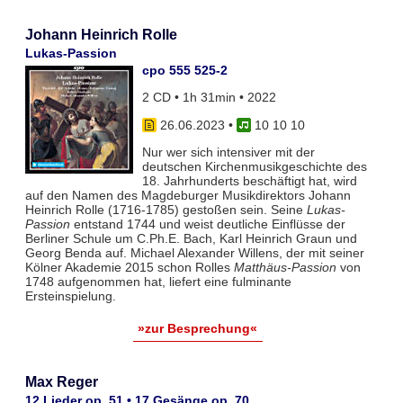
Johann Heinrich Rolle
Lukas-Passion
cpo 555 525-2
2 CD • 1h 31min • 2022
26.06.2023
•
10 10 10
Nur wer sich intensiver mit der
deutschen Kirchenmusikgeschichte des
18. Jahrhunderts beschäftigt hat, wird
auf den Namen des Magdeburger Musikdirektors Johann
Heinrich Rolle (1716-1785) gestoßen sein. Seine
Lukas-
Passion
entstand 1744 und weist deutliche Einflüsse der
Berliner Schule um C.Ph.E. Bach, Karl Heinrich Graun und
Georg Benda auf. Michael Alexander Willens, der mit seiner
Kölner Akademie 2015 schon Rolles
Matthäus-Passion
von
1748 aufgenommen hat, liefert eine fulminante
Ersteinspielung.
»zur Besprechung«
Max Reger
12 Lieder op. 51 • 17 Gesänge op. 70