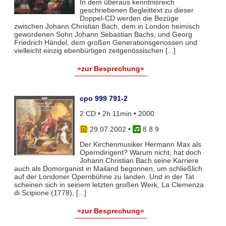
In dem überaus kenntnisreich
geschriebenen Begleittext zu dieser
Doppel-CD werden die Bezüge
zwischen Johann Christian Bach, dem in London heimisch
gewordenen Sohn Johann Sebastian Bachs, und Georg
Friedrich Händel, dem großen Generationsgenossen und
vielleicht einzig ebenbürtigen zeitgenössischen [...]
»zur Besprechung«
cpo 999 791-2
2 CD • 2h 11min • 2000
29.07.2002
•
8 8 9
Der Kirchenmusiker Hermann Max als
Operndirigent? Warum nicht, hat doch
Johann Christian Bach seine Karriere
auch als Domorganist in Mailand begonnen, um schließlich
auf der Londoner Opernbühne zu landen. Und in der Tat
scheinen sich in seinem letzten großen Werk, La Clemenza
di Scipione (1778), [...]
»zur Besprechung«