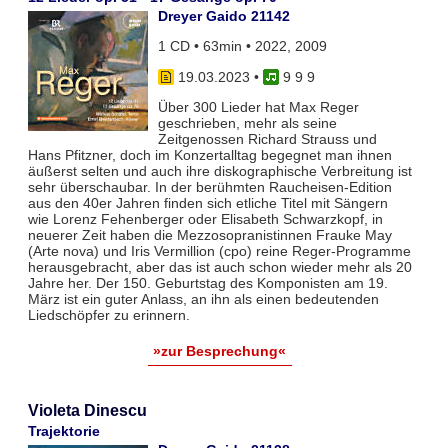
Dreyer Gaido 21142
1 CD • 63min • 2022, 2009
19.03.2023
•
9 9 9
Über 300 Lieder hat Max Reger
geschrieben, mehr als seine
Zeitgenossen Richard Strauss und
Hans Pfitzner, doch im Konzertalltag begegnet man ihnen
äußerst selten und auch ihre diskographische Verbreitung ist
sehr überschaubar. In der berühmten Raucheisen-Edition
aus den 40er Jahren finden sich etliche Titel mit Sängern
wie Lorenz Fehenberger oder Elisabeth Schwarzkopf, in
neuerer Zeit haben die Mezzosopranistinnen Frauke May
(Arte nova) und Iris Vermillion (cpo) reine Reger-Programme
herausgebracht, aber das ist auch schon wieder mehr als 20
Jahre her. Der 150. Geburtstag des Komponisten am 19.
März ist ein guter Anlass, an ihn als einen bedeutenden
Liedschöpfer zu erinnern.
»zur Besprechung«
Violeta Dinescu
Trajektorie