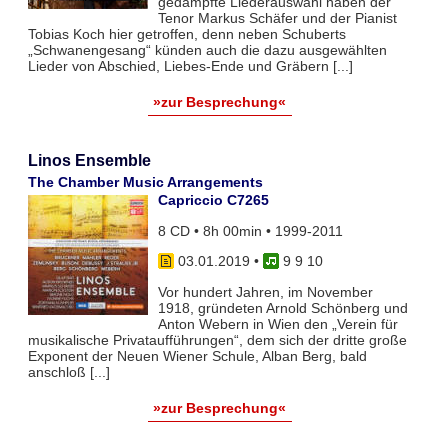
gedämpfte Liederauswahl haben der
Tenor Markus Schäfer und der Pianist
Tobias Koch hier getroffen, denn neben Schuberts
„Schwanengesang“ künden auch die dazu ausgewählten
Lieder von Abschied, Liebes-Ende und Gräbern [...]
»zur Besprechung«
Linos Ensemble
The Chamber Music Arrangements
Capriccio C7265
8 CD • 8h 00min • 1999-2011
03.01.2019
•
9 9 10
Vor hundert Jahren, im November
1918, gründeten Arnold Schönberg und
Anton Webern in Wien den „Verein für
musikalische Privataufführungen“, dem sich der dritte große
Exponent der Neuen Wiener Schule, Alban Berg, bald
anschloß [...]
»zur Besprechung«