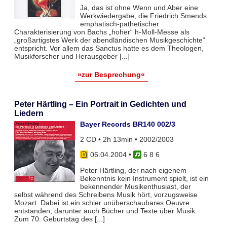
Ja, das ist ohne Wenn und Aber eine
Werkwiedergabe, die Friedrich Smends
emphatisch-pathetischer
Charakterisierung von Bachs „hoher“ h-Moll-Messe als
„großartigstes Werk der abendländischen Musikgeschichte“
entspricht. Vor allem das Sanctus hatte es dem Theologen,
Musikforscher und Herausgeber [...]
»zur Besprechung«
Peter Härtling – Ein Portrait in Gedichten und
Liedern
Bayer Records BR140 002/3
2 CD • 2h 13min • 2002/2003
06.04.2004
•
6 8 6
Peter Härtling, der nach eigenem
Bekenntnis kein Instrument spielt, ist ein
bekennender Musikenthusiast, der
selbst während des Schreibens Musik hört, vorzugsweise
Mozart. Dabei ist ein schier unüberschaubares Oeuvre
entstanden, darunter auch Bücher und Texte über Musik.
Zum 70. Geburtstag des [...]