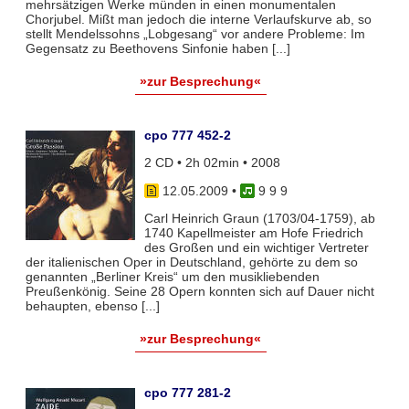
mehrsätzigen Werke münden in einen monumentalen
Chorjubel. Mißt man jedoch die interne Verlaufskurve ab, so
stellt Mendelssohns „Lobgesang“ vor andere Probleme: Im
Gegensatz zu Beethovens Sinfonie haben [...]
»zur Besprechung«
cpo 777 452-2
2 CD • 2h 02min • 2008
12.05.2009
•
9 9 9
Carl Heinrich Graun (1703/04-1759), ab
1740 Kapellmeister am Hofe Friedrich
des Großen und ein wichtiger Vertreter
der italienischen Oper in Deutschland, gehörte zu dem so
genannten „Berliner Kreis“ um den musikliebenden
Preußenkönig. Seine 28 Opern konnten sich auf Dauer nicht
behaupten, ebenso [...]
»zur Besprechung«
cpo 777 281-2