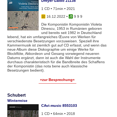
Dreyer Gaido 21138
1 CD • 71min • 2021
16.12.2022
•
9 9 9
Die Komponistin Komponistin Violeta
Dinescu, 1953 in Rumänien geboren
und bereits seit 1982 in Deutschland
lebend, hat ein umfangreiches Œuvre von Werken für
verschiedenste Besetzungen vorzuweisen. Speziell ihre
Kammermusik ist ziemlich gut auf CD erfasst, und wenn das
neue Album diese Diskographie um einige Werke für
Blockflöte, Akkordeon und Gesang vorwiegend neueren
Datums ergänzt, dann ist auch die Wahl der Instrumente
durchaus charakteristisch für die Bandbreite des Schaffens
der Komponistin (das nota bene auch klassische
Besetzungen bedient).
»zur Besprechung«
Schubert
Winterreise
CAvi-music 8553103
1 CD • 64min • 2018