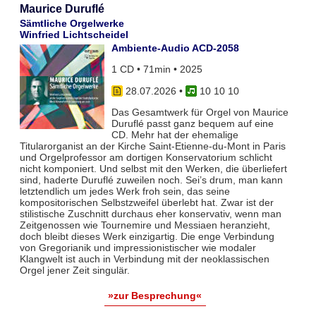
Maurice Duruflé
Sämtliche Orgelwerke
Winfried Lichtscheidel
Ambiente-Audio ACD-2058
1 CD • 71min • 2025
28.07.2026
•
10 10 10
Das Gesamtwerk für Orgel von Maurice
Duruflé passt ganz bequem auf eine
CD. Mehr hat der ehemalige
Titularorganist an der Kirche Saint-Etienne-du-Mont in Paris
und Orgelprofessor am dortigen Konservatorium schlicht
nicht komponiert. Und selbst mit den Werken, die überliefert
sind, haderte Duruflé zuweilen noch. Sei’s drum, man kann
letztendlich um jedes Werk froh sein, das seine
kompositorischen Selbstzweifel überlebt hat. Zwar ist der
stilistische Zuschnitt durchaus eher konservativ, wenn man
Zeitgenossen wie Tournemire und Messiaen heranzieht,
doch bleibt dieses Werk einzigartig. Die enge Verbindung
von Gregorianik und impressionistischer wie modaler
Klangwelt ist auch in Verbindung mit der neoklassischen
Orgel jener Zeit singulär.
»zur Besprechung«