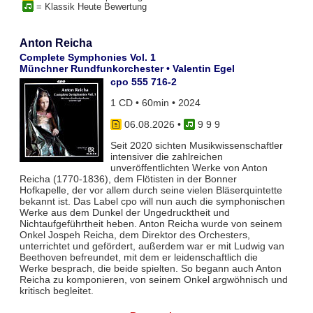
= Klassik Heute Bewertung
Anton Reicha
Complete Symphonies Vol. 1
Münchner Rundfunkorchester • Valentin Egel
cpo 555 716-2
1 CD • 60min • 2024
06.08.2026
•
9 9 9
Seit 2020 sichten Musikwissenschaftler
intensiver die zahlreichen
unveröffentlichten Werke von Anton
Reicha (1770-1836), dem Flötisten in der Bonner
Hofkapelle, der vor allem durch seine vielen Bläserquintette
bekannt ist. Das Label cpo will nun auch die symphonischen
Werke aus dem Dunkel der Ungedrucktheit und
Nichtaufgeführtheit heben. Anton Reicha wurde von seinem
Onkel Jospeh Reicha, dem Direktor des Orchesters,
unterrichtet und gefördert, außerdem war er mit Ludwig van
Beethoven befreundet, mit dem er leidenschaftlich die
Werke besprach, die beide spielten. So begann auch Anton
Reicha zu komponieren, von seinem Onkel argwöhnisch und
kritisch begleitet.