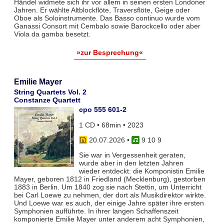
Händel widmete sich ihr vor allem in seinen ersten Londoner
Jahren. Er wählte Altblockflöte, Traversflöte, Geige oder
Oboe als Soloinstrumente. Das Basso continuo wurde vom
Ganassi Consort mit Cembalo sowie Barockcello oder aber
Viola da gamba besetzt.
»zur Besprechung«
Emilie Mayer
String Quartets Vol. 2
Constanze Quartett
cpo 555 601-2
1 CD • 68min • 2023
20.07.2026
•
9 10 9
Sie war in Vergessenheit geraten,
wurde aber in den letzten Jahren
wieder entdeckt: die Komponistin Emilie
Mayer, geboren 1812 in Friedland (Mecklenburg), gestorben
1883 in Berlin. Um 1840 zog sie nach Stettin, um Unterricht
bei Carl Loewe zu nehmen, der dort als Musikdirektor wirkte.
Und Loewe war es auch, der einige Jahre später ihre ersten
Symphonien aufführte. In ihrer langen Schaffenszeit
komponierte Emilie Mayer unter anderem acht Symphonien,