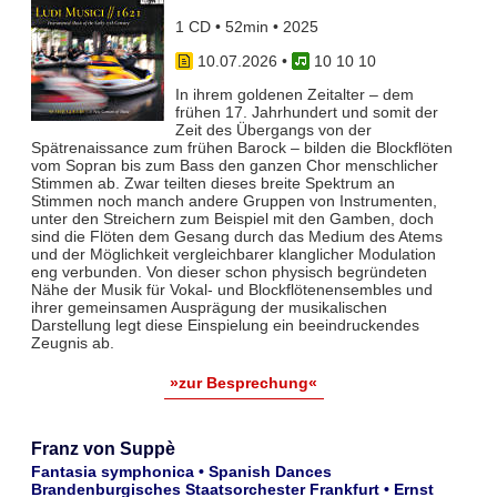
1 CD • 52min • 2025
10.07.2026
•
10 10 10
In ihrem goldenen Zeitalter – dem
frühen 17. Jahrhundert und somit der
Zeit des Übergangs von der
Spätrenaissance zum frühen Barock – bilden die Blockflöten
vom Sopran bis zum Bass den ganzen Chor menschlicher
Stimmen ab. Zwar teil­ten dieses breite Spektrum an
Stimmen noch manch andere Gruppen von Instrumenten,
unter den Streichern zum Bei­spiel mit den Gamben, doch
sind die Flöten dem Gesang durch das Medium des Atems
und der Möglichkeit vergleich­barer klanglicher Modulation
eng verbunden. Von dieser schon physisch begründeten
Nähe der Musik für Vokal- und Blockflö­tenensembles und
ihrer gemeinsamen Ausprägung der musikalischen
Darstellung legt diese Einspielung ein beeindruckendes
Zeugnis ab.
»zur Besprechung«
Franz von Suppè
Fantasia symphonica • Spanish Dances
Brandenburgisches Staatsorchester Frankfurt • Ernst