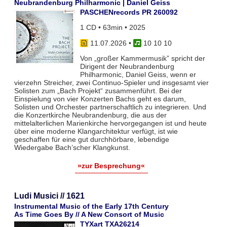
Neubrandenburg Philharmonic | Daniel Geiss
PASCHENrecords PR 260092
1 CD • 63min • 2025
11.07.2026
•
10 10 10
Von „großer Kammermusik” spricht der
Dirigent der Neubrandenburg
Philharmonic, Daniel Geiss, wenn er
vierzehn Streicher, zwei Continuo-Spieler und insgesamt vier
Solisten zum „Bach Projekt“ zusammenführt. Bei der
Einspielung von vier Konzerten Bachs geht es darum,
Solisten und Orchester partnerschaftlich zu integrieren. Und
die Konzertkirche Neubrandenburg, die aus der
mittelalterlichen Marienkirche hervorgegangen ist und heute
über eine moderne Klangarchitektur verfügt, ist wie
geschaffen für eine gut durchhörbare, lebendige
Wiedergabe Bach’scher Klangkunst.
»zur Besprechung«
Ludi Musici // 1621
Instrumental Music of the Early 17th Century
As Time Goes By // A New Consort of Music
TYXart TXA26214