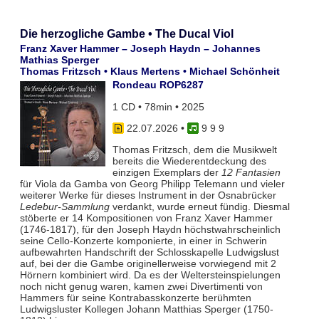
Die herzogliche Gambe • The Ducal Viol
Franz Xaver Hammer – Joseph Haydn – Johannes
Mathias Sperger
Thomas Fritzsch • Klaus Mertens • Michael Schönheit
Rondeau ROP6287
1 CD • 78min • 2025
22.07.2026
•
9 9 9
Thomas Fritzsch, dem die Musikwelt
bereits die Wiederentdeckung des
einzigen Exemplars der
12 Fantasien
für Viola da Gamba von Georg Philipp Telemann und vieler
weiterer Werke für dieses Instrument in der Osnabrücker
Ledebur-Sammlung
verdankt, wurde erneut fündig. Diesmal
stöberte er 14 Kompositionen von Franz Xaver Hammer
(1746-1817), für den Joseph Haydn höchstwahrscheinlich
seine Cello-Konzerte komponierte, in einer in Schwerin
aufbewahrten Handschrift der Schlosskapelle Ludwigslust
auf, bei der die Gambe originellerweise vorwiegend mit 2
Hörnern kombiniert wird. Da es der Weltersteinspielungen
noch nicht genug waren, kamen zwei Divertimenti von
Hammers für seine Kontrabasskonzerte berühmten
Ludwigsluster Kollegen Johann Matthias Sperger (1750-