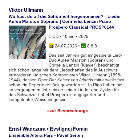
Viktor Ullmann
Wo hast du all die Schönheit hergenommen? - Lieder
Aurea Marston Soprano | Conrnelia Lenzin Piano
Prospero Classical PROSP0144
1 CD • 40min • 2025
24.07.2026
•
8 8 8
Das seit Jahren gut eingespielte Lied-
Duo Aurea Marston (Sopran) und
Cornelia Lenzin (Klavier) beschäftigt
sich schon lange mit dem Liedschaffen des in Auschwitz
ermordeten jüdischen Komponisten Viktor Ullmann (1898-
1944), dessen Oper
Der Kaiser von Atlantis
mittlerweile fast
schon ein Repertoirestück geworden ist. In Riga haben sie
im vergangenen Jahr einige seiner Lieder und Zyklen für
das Schweizer Label Prospero in engagierter und
kompetenter Weise eingespielt.
»zur Besprechung«
Ernst Wanczura • Evstignej Fomin
Ensemble Altera Pars • Pavel Serbin