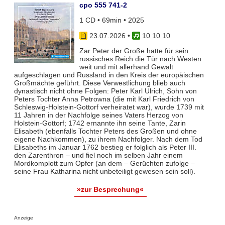
cpo 555 741-2
1 CD • 69min • 2025
23.07.2026
•
10 10 10
Zar Peter der Große hatte für sein
russisches Reich die Tür nach Westen
weit und mit allerhand Gewalt
aufgeschlagen und Russland in den Kreis der europäischen
Großmächte geführt. Diese Verwestlichung blieb auch
dynastisch nicht ohne Folgen: Peter Karl Ulrich, Sohn von
Peters Tochter Anna Petrowna (die mit Karl Friedrich von
Schleswig-Holstein-Gottorf verheiratet war), wurde 1739 mit
11 Jahren in der Nachfolge seines Vaters Herzog von
Holstein-Gottorf; 1742 ernannte ihn seine Tante, Zarin
Elisabeth (ebenfalls Tochter Peters des Großen und ohne
eigene Nachkommen), zu ihrem Nachfolger. Nach dem Tod
Elisabeths im Januar 1762 bestieg er folglich als Peter III.
den Zarenthron – und fiel noch im selben Jahr einem
Mordkomplott zum Opfer (an dem – Gerüchten zufolge –
seine Frau Katharina nicht unbeteiligt gewesen sein soll).
»zur Besprechung«
Anzeige