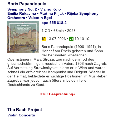
Boris Papandopulo
Symphony No. 2 • Vrzino Kolo
Emilia Rukavina • Martina Filjak • Rijeka Symphony
Orchestra • Valentin Egel
cpo 555 618-2
1 CD • 63min • 2023
13.07.2026
•
10 10 10
Boris Papandopulo (1906–1991), in
Honnef am Rhein geboren und Sohn
der berühmten kroatischen
Opernsängerin Maja Strozzi, zog nach dem Tod des
griechischstämmigen, russischen Vaters 1908 nach Zagreb.
Auf Vermittlung Strawinskys studierte er in Wien und wurde
schnell ein erfolgreicher Komponist und Dirigent. Wieder in
der Heimat, bekleidete er wichtige Positionen im Musikleben
Zagrebs, war jedoch auch öfters in beiden Teilen
Deutschlands zu Gast.
»zur Besprechung«
The Bach Project
Violin Concerts