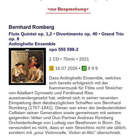
»zur Besprechung«
Bernhard Romberg
Flute Quintet op. 1,2 • Divertimento op. 40 • Grand Trio
op. 8
Ardinghello Ensemble
cpo 555 598-2
1 CD • 75min • 2021
16.07.2026
•
9 9 9
Dass Ardinghello Ensemble, welches
sich bereits erfolgreich mit der
Kammermusik für Flöte und Streicher
von Adalbert Gyrowetz und Ferdinand Ries
auseinandergesetzt hat, widmet sich in seiner neuesten
Einspielung dem diesbezüglichen Schaffen von Bernhard
Romberg (1767-1841). Dieser war einer der bedeutendsten
Cellisten seiner Generation sowie gemeinsam mit seinem
geigenden Vetter und Duo-Partner Andreas Romberg
Orchesterkollege von Ludwig van Beethoven in Bonn. Da
verwundert es nicht, dass er sein Streichtrio nicht wie üblich,
sondern mit „pour Violoncelle, Violon et Alto“ überschrieb.