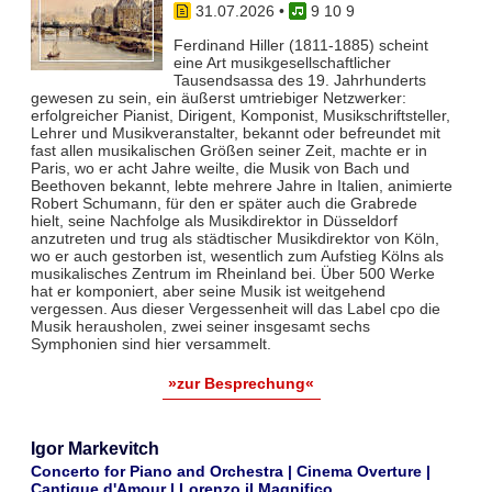
31.07.2026
•
9 10 9
Ferdinand Hiller (1811-1885) scheint
eine Art musikgesellschaftlicher
Tausendsassa des 19. Jahrhunderts
gewesen zu sein, ein äußerst umtriebiger Netzwerker:
erfolgreicher Pianist, Dirigent, Komponist, Musikschriftsteller,
Lehrer und Musikveranstalter, bekannt oder befreundet mit
fast allen musikalischen Größen seiner Zeit, machte er in
Paris, wo er acht Jahre weilte, die Musik von Bach und
Beethoven bekannt, lebte mehrere Jahre in Italien, animierte
Robert Schumann, für den er später auch die Grabrede
hielt, seine Nachfolge als Musikdirektor in Düsseldorf
anzutreten und trug als städtischer Musikdirektor von Köln,
wo er auch gestorben ist, wesentlich zum Aufstieg Kölns als
musikalisches Zentrum im Rheinland bei. Über 500 Werke
hat er komponiert, aber seine Musik ist weitgehend
vergessen. Aus dieser Vergessenheit will das Label cpo die
Musik herausholen, zwei seiner insgesamt sechs
Symphonien sind hier versammelt.
»zur Besprechung«
Igor Markevitch
Concerto for Piano and Orchestra | Cinema Overture |
Cantique d'Amour | Lorenzo il Magnifico