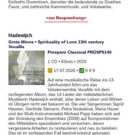
fünfzehn Ouvertüren, darunter die bedeutende zu Goethes
Faust
, und zahlreiche Kammermusik- und Vokalwerke.
»zur Besprechung«
Hadewijch
Grote Minne • Spirituality of Love 13th century
VocaMe
Prospero Classical PROSP0140
1 CD • 63min • 2025
17.07.2026
•
9 9 9
Auf eine musikalische Reise ins 13.
Jahrhundert führt uns das
Vokalensemble VocaMe mit dem
vorliegenden Album, das 14 Lieder der mittelalterlichen
Mystikerin Hadewijch enthält, über deren Leben und Wirken
im Übrigen nicht viel bekannt ist. Die vier Sängerinnen Sigrid
Hausen, Gerlinde Sämann, Petra Noskalová, Maria Hauer
und der Multi-Instrumentalist Michael Popp haben sich seit
der Gründung des Ensembles (2008) auf Komponistinnen
des Mittelalters spezialisiert und versuchen, deren
vergessene Arbeiten zu restaurieren und neu zu beleben.
Das ist im vorliegenden Fall beeindruckend gelungen.