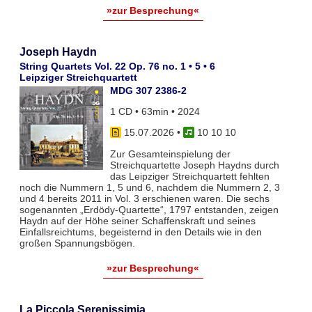
»zur Besprechung«
Joseph Haydn
String Quartets Vol. 22 Op. 76 no. 1 • 5 • 6
Leipziger Streichquartett
MDG 307 2386-2
1 CD • 63min • 2024
15.07.2026
•
10 10 10
Zur Gesamteinspielung der
Streichquartette Joseph Haydns durch
das Leipziger Streichquartett fehlten
noch die Nummern 1, 5 und 6, nachdem die Nummern 2, 3
und 4 bereits 2011 in Vol. 3 erschienen waren. Die sechs
sogenannten „Erdödy-Quartette“, 1797 entstanden, zeigen
Haydn auf der Höhe seiner Schaffenskraft und seines
Einfallsreichtums, begeisternd in den Details wie in den
großen Spannungsbögen.
»zur Besprechung«
La Piccola Serenissimia