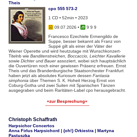
Theis
cpo 555 573-2
1 CD • 52min • 2023
09.07.2026
•
9 9 9
Francesco Ezechiele Ermengildo de
Suppe, besser bekannt als Franz von
Suppé gilt als einer der Väter der
Wiener Operette und wird heutzutage mit Wunschkonzert-
Titelnb wie
Banditenstreichen, Boccaccio, Leichter Kavallerie
sowie
Dichter und Bauer
assoziiert, wobei sich hauptsächlich
die Ouvertüren noch einer gewissen Präsenz erfreuen. Ernst
Theis und das Brandenburgische Staatsorchester Frankfurt
haben jetzt als absolutes Kuriosum dessen
Fantasia
simphonia
über Themen S. K. Hoheit Herzog Ernst von
Coburg-Gotha und zwei Suiten mit Spanischen Tänzen
ausgegraben und beim Raritäten-Label cpo herausgebracht.
»zur Besprechung«
Christoph Schaffrath
Harpsichor Concertos
Anna Firlus Harpsichord | {oh!} Orkiestra | Martyna
Pastuszka