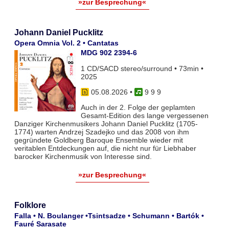
»zur Besprechung«
Johann Daniel Pucklitz
Opera Omnia Vol. 2 • Cantatas
MDG 902 2394-6
1 CD/SACD stereo/surround • 73min •
2025
05.08.2026
•
9 9 9
Auch in der 2. Folge der geplamten
Gesamt-Edition des lange vergessenen
Danziger Kirchenmusikers Johann Daniel Pucklitz (1705-
1774) warten Andrzej Szadejko und das 2008 von ihm
gegründete Goldberg Baroque Ensemble wieder mit
veritablen Entdeckungen auf, die nicht nur für Liebhaber
barocker Kirchenmusik von Interesse sind.
»zur Besprechung«
Folklore
Falla • N. Boulanger •Tsintsadze • Schumann • Bartók •
Fauré Sarasate