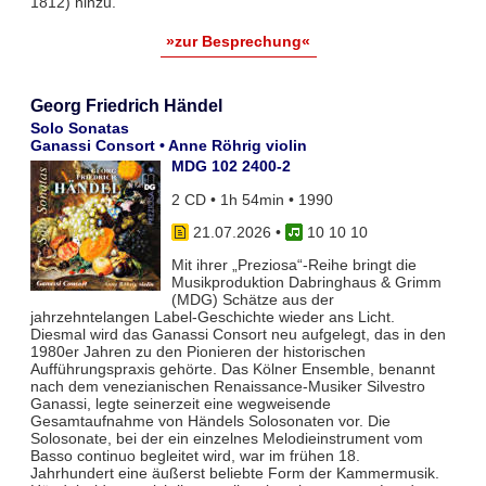
1812) hinzu.
»zur Besprechung«
Georg Friedrich Händel
Solo Sonatas
Ganassi Consort • Anne Röhrig violin
MDG 102 2400-2
2 CD • 1h 54min • 1990
21.07.2026
•
10 10 10
Mit ihrer „Preziosa“-Reihe bringt die
Musikproduktion Dabringhaus & Grimm
(MDG) Schätze aus der
jahrzehntelangen Label-Geschichte wieder ans Licht.
Diesmal wird das Ganassi Consort neu aufgelegt, das in den
1980er Jahren zu den Pionieren der historischen
Aufführungspraxis gehörte. Das Kölner Ensemble, benannt
nach dem venezianischen Renaissance-Musiker Silvestro
Ganassi, legte seinerzeit eine wegweisende
Gesamtaufnahme von Händels Solosonaten vor. Die
Solosonate, bei der ein einzelnes Melodieinstrument vom
Basso continuo begleitet wird, war im frühen 18.
Jahrhundert eine äußerst beliebte Form der Kammermusik.