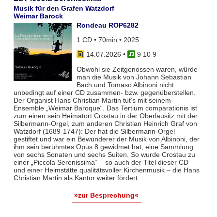
Musik für den Grafen Watzdorf
Weimar Barock
Rondeau ROP6282
1 CD • 70min • 2025
14.07.2026
•
9 10 9
Obwohl sie Zeitgenossen waren, würde
man die Musik von Johann Sebastian
Bach und Tomaso Albinoni nicht
unbedingt auf einer CD zusammen- bzw. gegenüberstellen.
Der Organist Hans Christian Martin tut’s mit seinem
Ensemble „Weimar Baroque“. Das Tertium comparationis ist
zum einen sein Heimatort Crostau in der Oberlausitz mit der
Silbermann-Orgel, zum anderen Christian Heinrich Graf von
Watzdorf (1689-1747): Der hat die Silbermann-Orgel
gestiftet und war ein Bewunderer der Musik von Albinoni, der
ihm sein berühmtes Opus 8 gewidmet hat, eine Sammlung
von sechs Sonaten und sechs Suiten. So wurde Crostau zu
einer „Piccola Serenissima“ – so auch der Titel dieser CD –
und einer Heimstätte qualitätsvoller Kirchenmusik – die Hans
Christian Martin als Kantor weiter fördert.
»zur Besprechung«