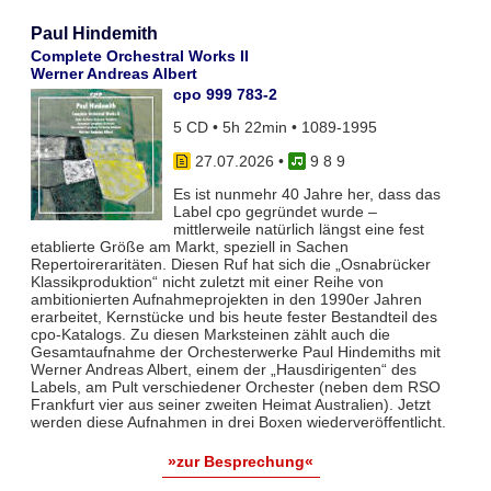
Paul Hindemith
Complete Orchestral Works II
Werner Andreas Albert
cpo 999 783-2
5 CD • 5h 22min • 1089-1995
27.07.2026
•
9 8 9
Es ist nunmehr 40 Jahre her, dass das
Label cpo gegründet wurde –
mittlerweile natürlich längst eine fest
etablierte Größe am Markt, speziell in Sachen
Repertoireraritäten. Diesen Ruf hat sich die „Osnabrücker
Klassikproduktion“ nicht zuletzt mit einer Reihe von
ambitionierten Aufnahmeprojekten in den 1990er Jahren
erarbeitet, Kernstücke und bis heute fester Bestandteil des
cpo-Katalogs. Zu diesen Marksteinen zählt auch die
Gesamtaufnahme der Orchesterwerke Paul Hindemiths mit
Werner Andreas Albert, einem der „Hausdirigenten“ des
Labels, am Pult verschiedener Orchester (neben dem RSO
Frankfurt vier aus seiner zweiten Heimat Australien). Jetzt
werden diese Aufnahmen in drei Boxen wiederveröffentlicht.
»zur Besprechung«