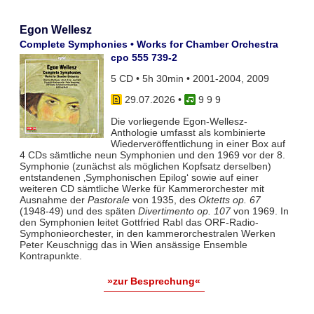
Egon Wellesz
Complete Symphonies • Works for Chamber Orchestra
cpo 555 739-2
5 CD • 5h 30min • 2001-2004, 2009
29.07.2026
•
9 9 9
Die vorliegende Egon-Wellesz-
Anthologie umfasst als kombinierte
Wiederveröffentlichung in einer Box auf
4 CDs sämtliche neun Symphonien und den 1969 vor der 8.
Symphonie (zunächst als möglichen Kopfsatz derselben)
entstandenen ‚Symphonischen Epilog‘ sowie auf einer
weiteren CD sämtliche Werke für Kammerorchester mit
Ausnahme der
Pastorale
von 1935, des
Oktetts op. 67
(1948-49) und des späten
Divertimento op. 107
von 1969. In
den Symphonien leitet Gottfried Rabl das ORF-Radio-
Symphonieorchester, in den kammerorchestralen Werken
Peter Keuschnigg das in Wien ansässige Ensemble
Kontrapunkte.
»zur Besprechung«