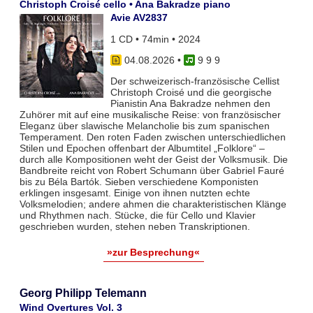
Christoph Croisé cello • Ana Bakradze piano
Avie AV2837
1 CD • 74min • 2024
04.08.2026
•
9 9 9
Der schweizerisch-französische Cellist
Christoph Croisé und die georgische
Pianistin Ana Bakradze nehmen den
Zuhörer mit auf eine musikalische Reise: von französischer
Eleganz über slawische Melancholie bis zum spanischen
Temperament. Den roten Faden zwischen unterschiedlichen
Stilen und Epochen offenbart der Albumtitel „Folklore“ –
durch alle Kompositionen weht der Geist der Volksmusik. Die
Bandbreite reicht von Robert Schumann über Gabriel Fauré
bis zu Béla Bartók. Sieben verschiedene Komponisten
erklingen insgesamt. Einige von ihnen nutzten echte
Volksmelodien; andere ahmen die charakteristischen Klänge
und Rhythmen nach. Stücke, die für Cello und Klavier
geschrieben wurden, stehen neben Transkriptionen.
»zur Besprechung«
Georg Philipp Telemann
Wind Overtures Vol. 3