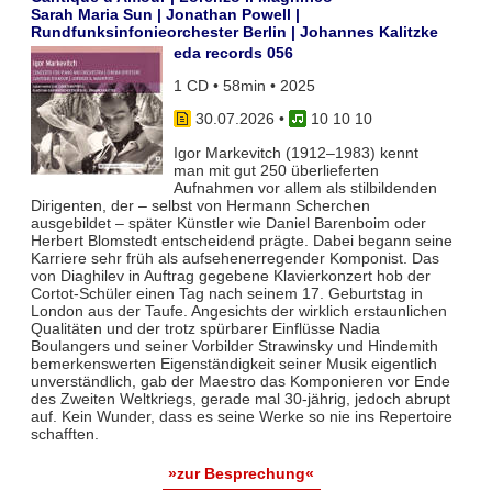
Sarah Maria Sun | Jonathan Powell |
Rundfunksinfonieorchester Berlin | Johannes Kalitzke
eda records 056
1 CD • 58min • 2025
30.07.2026
•
10 10 10
Igor Markevitch (1912–1983) kennt
man mit gut 250 überlieferten
Aufnahmen vor allem als stilbildenden
Dirigenten, der – selbst von Hermann Scherchen
ausgebildet – später Künstler wie Daniel Barenboim oder
Herbert Blomstedt entscheidend prägte. Dabei begann seine
Karriere sehr früh als aufsehenerregender Komponist. Das
von Diaghilev in Auftrag gegebene Klavierkonzert hob der
Cortot-Schüler einen Tag nach seinem 17. Geburtstag in
London aus der Taufe. Angesichts der wirklich erstaunlichen
Qualitäten und der trotz spürbarer Einflüsse Nadia
Boulangers und seiner Vorbilder Strawinsky und Hindemith
bemerkenswerten Eigenständigkeit seiner Musik eigentlich
unverständlich, gab der Maestro das Komponieren vor Ende
des Zweiten Weltkriegs, gerade mal 30-jährig, jedoch abrupt
auf. Kein Wunder, dass es seine Werke so nie ins Repertoire
schafften.
»zur Besprechung«