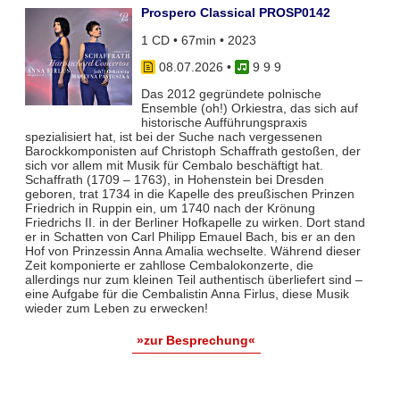
Prospero Classical PROSP0142
1 CD • 67min • 2023
08.07.2026
•
9 9 9
Das 2012 gegründete polnische
Ensemble (oh!) Orkiestra, das sich auf
historische Aufführungspraxis
spezialisiert hat, ist bei der Suche nach vergessenen
Barockkomponisten auf Christoph Schaffrath gestoßen, der
sich vor allem mit Musik für Cembalo beschäftigt hat.
Schaffrath (1709 – 1763), in Hohenstein bei Dresden
geboren, trat 1734 in die Kapelle des preußischen Prinzen
Friedrich in Ruppin ein, um 1740 nach der Krönung
Friedrichs II. in der Berliner Hofkapelle zu wirken. Dort stand
er in Schatten von Carl Philipp Emauel Bach, bis er an den
Hof von Prinzessin Anna Amalia wechselte. Während dieser
Zeit komponierte er zahllose Cembalokonzerte, die
allerdings nur zum kleinen Teil authentisch überliefert sind –
eine Aufgabe für die Cembalistin Anna Firlus, diese Musik
wieder zum Leben zu erwecken!
»zur Besprechung«