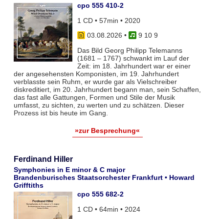
cpo 555 410-2
1 CD • 57min • 2020
03.08.2026
•
9 10 9
Das Bild Georg Philipp Telemanns
(1681 – 1767) schwankt im Lauf der
Zeit: im 18. Jahrhundert war er einer
der angesehensten Komponisten, im 19. Jahrhundert
verblasste sein Ruhm, er wurde gar als Vielschreiber
diskreditiert, im 20. Jahrhundert begann man, sein Schaffen,
das fast alle Gattungen, Formen und Stile der Musik
umfasst, zu sichten, zu werten und zu schätzen. Dieser
Prozess ist bis heute im Gang.
»zur Besprechung«
Ferdinand Hiller
Symphonies in E minor & C major
Brandenburisches Staatsorchester Frankfurt • Howard
Grifftiths
cpo 555 682-2
1 CD • 64min • 2024