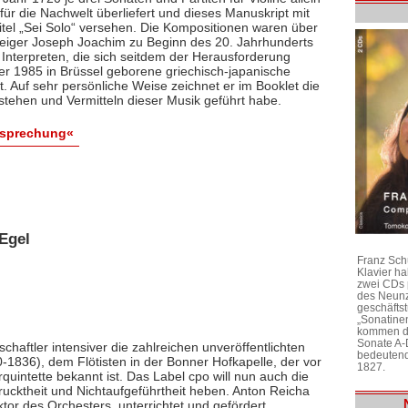
ür die Nachwelt überliefert und dieses Manuskript mit
itel „Sei Solo“ versehen. Die Kompositionen waren über
 Geiger Joseph Joachim zu Beginn des 20. Jahrhunderts
 Interpreten, die sich seitdem der Herausforderung
 der 1985 in Brüssel geborene griechisch-japanische
bt. Auf sehr persönliche Weise zeichnet er im Booklet die
stehen und Vermitteln dieser Musik geführt habe.
esprechung«
Egel
Franz Sch
Klavier h
zwei CDs 
des Neunz
geschäftst
„Sonatine
kommen di
Sonate A-
chaftler intensiver die zahlreichen unveröffentlichten
bedeutend
1836), dem Flötisten in der Bonner Hofkapelle, der vor
1827.
rquintette bekannt ist. Das Label cpo will nun auch die
ktheit und Nichtaufgeführtheit heben. Anton Reicha
r des Orchesters, unterrichtet und gefördert,