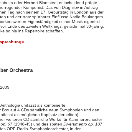
renboim oder Herbert Blomstedt entscheidend prägte.
nerregender Komponist. Das von Diaghilev in Auftrag
inen Tag nach seinem 17. Geburtstag in London aus der
äten und der trotz spürbarer Einflüsse Nadia Boulangers
erkenswerten Eigenständigkeit seiner Musik eigentlich
vor Ende des Zweiten Weltkriegs, gerade mal 30-jährig,
e so nie ins Repertoire schafften.
esprechung«
ber Orchestra
 2009
Anthologie umfasst als kombinierte
ner Box auf 4 CDs sämtliche neun Symphonien und den
nächst als möglichen Kopfsatz derselben)
iner weiteren CD sämtliche Werke für Kammerorchester
 op. 67
(1948-49) und des späten
Divertimento op. 107
l das ORF-Radio-Symphonieorchester, in den