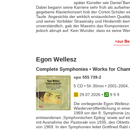
später Künstler wie Daniel Ba
Dabei begann seine Karriere sehr früh als aufsehe
gegebene Klavierkonzert hob der Cortot-Schüler e
Taufe. Angesichts der wirklich erstaunlichen Qualit
und seiner Vorbilder Strawinsky und Hindemith bem
unverständlich, gab der Maestro das Komponieren 
jedoch abrupt auf. Kein Wunder, dass es seine Werk
»zur B
Egon Wellesz
Complete Symphonies • Works for Cham
cpo 555 739-2
5 CD • 5h 30min • 2001-2004,
29.07.2026
•
9 9 9
Die vorliegende Egon-Wellesz-
Wiederveröffentlichung in ei
1969 vor der 8. Symphonie (zu
entstandenen ‚Symphonischen Epilog‘ sowie auf e
mit Ausnahme der
Pastorale
von 1935, des
Oktetts
von 1969. In den Symphonien leitet Gottfried Rab