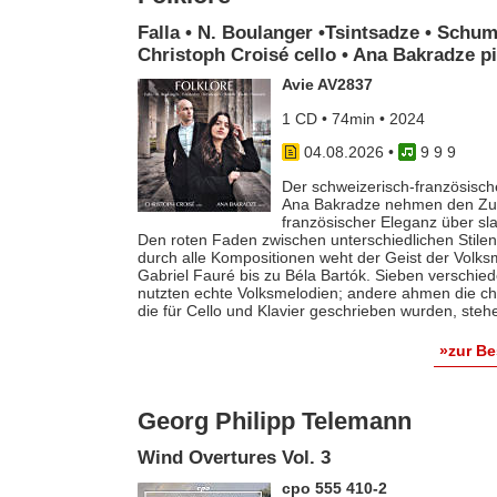
Falla • N. Boulanger •Tsintsadze • Schum
Christoph Croisé cello • Ana Bakradze p
Avie AV2837
1 CD • 74min • 2024
04.08.2026
•
9 9 9
Der schweizerisch-französische
Ana Bakradze nehmen den Zuhö
französischer Eleganz über s
Den roten Faden zwischen unterschiedlichen Stilen 
durch alle Kompositionen weht der Geist der Volk
Gabriel Fauré bis zu Béla Bartók. Sieben verschie
nutzten echte Volksmelodien; andere ahmen die ch
die für Cello und Klavier geschrieben wurden, steh
»zur B
Georg Philipp Telemann
Wind Overtures Vol. 3
cpo 555 410-2