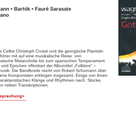
ann • Bartók • Fauré Sarasate
iano
 Cellist Christoph Croisé und die georgische Pianistin
rer mit auf eine musikalische Reise: von
lawische Melancholie bis zum spanischen Temperament.
und Epochen offenbart der Albumtitel „Folklore“ –
smusik. Die Bandbreite reicht von Robert Schumann über
dene Komponisten erklingen insgesamt. Einige von ihnen
arakteristischen Klänge und Rhythmen nach. Stücke,
en neben Transkriptionen.
esprechung«