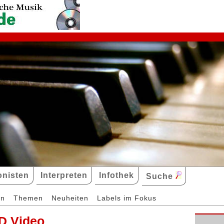
nisten
Interpreten
Infothek
Suche
en
Themen
Neuheiten
Labels im Fokus
D Video