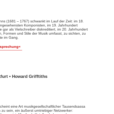
nns (1681 – 1767) schwankt im Lauf der Zeit: im 18.
 angesehensten Komponisten, im 19. Jahrhundert
 gar als Vielschreiber diskreditiert, im 20. Jahrhundert
n, Formen und Stile der Musik umfasst, zu sichten, zu
ute im Gang.
esprechung«
urt • Howard Grifftiths
cheint eine Art musikgesellschaftlicher Tausendsassa
zu sein, ein äußerst umtriebiger Netzwerker: