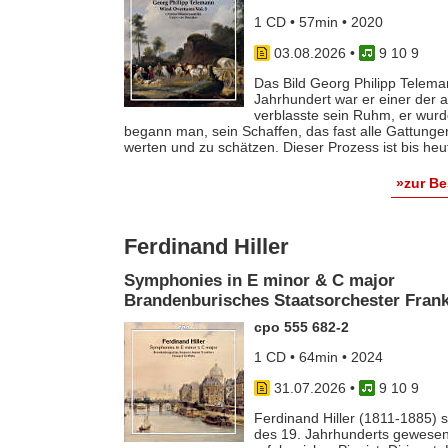
1 CD • 57min • 2020
03.08.2026
•
9 10 9
Das Bild Georg Philipp Telema
Jahrhundert war er einer der
verblasste sein Ruhm, er wurde
begann man, sein Schaffen, das fast alle Gattunge
werten und zu schätzen. Dieser Prozess ist bis he
»zur B
Ferdinand Hiller
Symphonies in E minor & C major
Brandenburisches Staatsorchester Frankf
cpo 555 682-2
1 CD • 64min • 2024
31.07.2026
•
9 10 9
Ferdinand Hiller (1811-1885) s
des 19. Jahrhunderts gewesen 