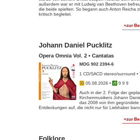
außerdem war er mit Ludwig van Beethoven befreun
die beide spielten. So begann auch Anton Reicha
kritisch begleitet.
»zur B
Johann Daniel Pucklitz
Opera Omnia Vol. 2 • Cantatas
MDG 902 2394-6
1 CD/SACD stereo/surround • 
05.08.2026
•
9 9 9
Auch in der 2. Folge der gep
Kirchenmusikers Johann Danie
das 2008 von ihm gegründete 
Entdeckungen auf, die nicht nur für Liebhaber baro
»zur B
Folklore