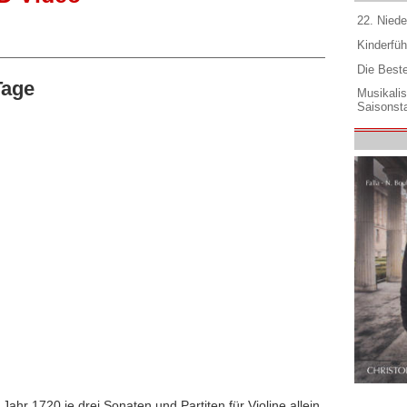
22. Niede
Kinderfüh
Die Best
Tage
Musikali
Saisonsta
ahr 1720 je drei Sonaten und Partiten für Violine allein