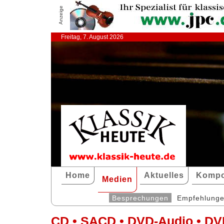
Anzeige
Freitag, 7. August 2026
Home
Aktuelles
Kompo
Medien
Besprechungen
Empfehlung
CD • SACD • DVD-Audio • DV