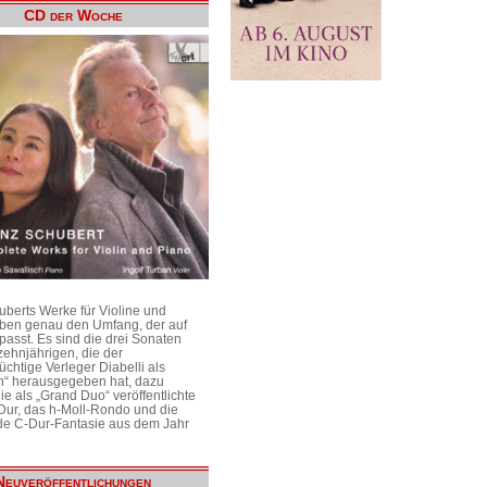
CD der Woche
uberts Werke für Violine und
aben genau den Umfang, der auf
passt. Es sind die drei Sonaten
ehnjährigen, die der
üchtige Verleger Diabelli als
n“ herausgegeben hat, dazu
e als „Grand Duo“ veröffentlichte
Dur, das h-Moll-Rondo und die
e C-Dur-Fantasie aus dem Jahr
Neuveröffentlichungen