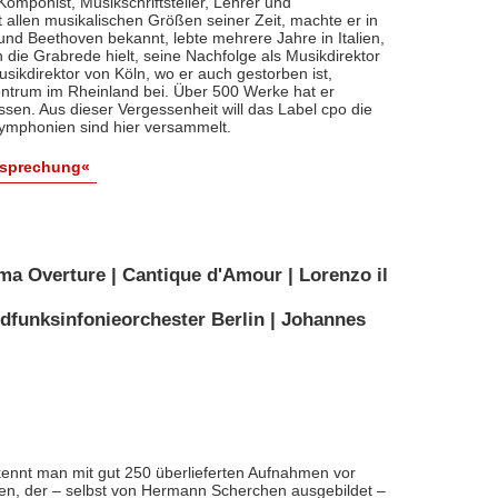
, Komponist, Musikschriftsteller, Lehrer und
t allen musikalischen Größen seiner Zeit, machte er in
 und Beethoven bekannt, lebte mehrere Jahre in Italien,
die Grabrede hielt, seine Nachfolge als Musikdirektor
usikdirektor von Köln, wo er auch gestorben ist,
entrum im Rheinland bei. Über 500 Werke hat er
sen. Aus dieser Vergessenheit will das Label cpo die
ymphonien sind hier versammelt.
esprechung«
ma Overture | Cantique d'Amour | Lorenzo il
dfunksinfonieorchester Berlin | Johannes
ennt man mit gut 250 überlieferten Aufnahmen vor
nten, der – selbst von Hermann Scherchen ausgebildet –