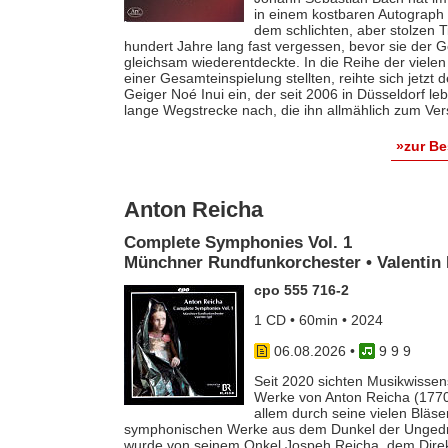
in einem kostbaren Autograph f
dem schlichten, aber stolzen T
hundert Jahre lang fast vergessen, bevor sie der
gleichsam wiederentdeckte. In die Reihe der vielen
einer Gesamteinspielung stellten, reihte sich jetzt
Geiger Noé Inui ein, der seit 2006 in Düsseldorf le
lange Wegstrecke nach, die ihn allmählich zum Ver
»zur B
Anton Reicha
Complete Symphonies Vol. 1
Münchner Rundfunkorchester • Valentin 
cpo 555 716-2
1 CD • 60min • 2024
06.08.2026
•
9 9 9
Seit 2020 sichten Musikwissens
Werke von Anton Reicha (1770-
allem durch seine vielen Bläse
symphonischen Werke aus dem Dunkel der Ungedruc
wurde von seinem Onkel Jospeh Reicha, dem Direkto