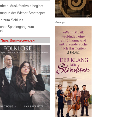
rrhein Musikfestivals beginnt
rung in der Wiener Staatsoper
en zum Schluss
Anzeige
scher Spaziergang zum
rt
Neue Besprechungen