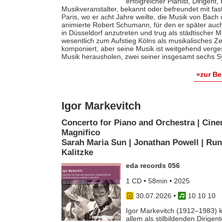
erfolgreicher Pianist, Dirigent
Musikveranstalter, bekannt oder befreundet mit fas
Paris, wo er acht Jahre weilte, die Musik von Bach
animierte Robert Schumann, für den er später auch 
in Düsseldorf anzutreten und trug als städtischer M
wesentlich zum Aufstieg Kölns als musikalisches Z
komponiert, aber seine Musik ist weitgehend verges
Musik herausholen, zwei seiner insgesamt sechs S
»zur B
Igor Markevitch
Concerto for Piano and Orchestra | Cine
Magnifico
Sarah Maria Sun | Jonathan Powell | Run
Kalitzke
eda records 056
1 CD • 58min • 2025
30.07.2026
•
10 10 10
Igor Markevitch (1912–1983) k
allem als stilbildenden Dirige