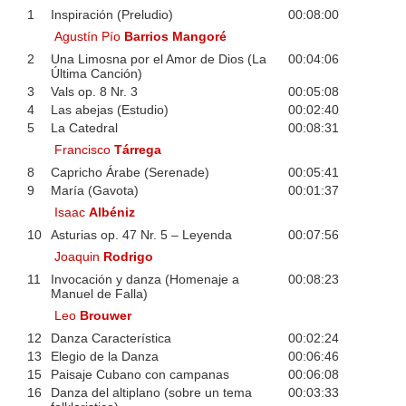
1
Inspiración (Preludio)
00:08:00
Agustín Pío
Barrios Mangoré
2
Una Limosna por el Amor de Dios (La
00:04:06
Última Canción)
3
Vals op. 8 Nr. 3
00:05:08
4
Las abejas (Estudio)
00:02:40
5
La Catedral
00:08:31
Francisco
Tárrega
8
Capricho Árabe (Serenade)
00:05:41
9
María (Gavota)
00:01:37
Isaac
Albéniz
10
Asturias op. 47 Nr. 5 – Leyenda
00:07:56
Joaquin
Rodrigo
11
Invocación y danza (Homenaje a
00:08:23
Manuel de Falla)
Leo
Brouwer
12
Danza Característica
00:02:24
13
Elegio de la Danza
00:06:46
15
Paisaje Cubano con campanas
00:06:08
16
Danza del altiplano (sobre un tema
00:03:33