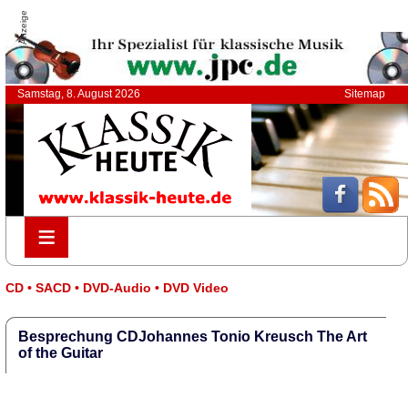
Anzeige
Samstag, 8. August 2026
Sitemap
≡
≡
CD • SACD • DVD-Audio • DVD Video
Besprechung CDJohannes Tonio Kreusch The Art
of the Guitar