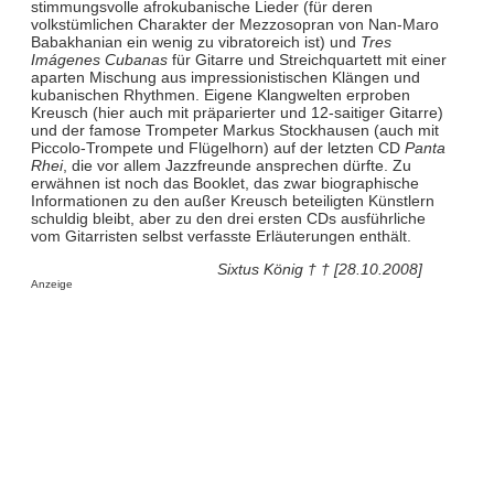
stimmungsvolle afrokubanische Lieder (für deren
volkstümlichen Charakter der Mezzosopran von Nan-Maro
Babakhanian ein wenig zu vibratoreich ist) und
Tres
Imágenes Cubanas
für Gitarre und Streichquartett mit einer
aparten Mischung aus impressionistischen Klängen und
kubanischen Rhythmen. Eigene Klangwelten erproben
Kreusch (hier auch mit präparierter und 12-saitiger Gitarre)
und der famose Trompeter Markus Stockhausen (auch mit
Piccolo-Trompete und Flügelhorn) auf der letzten CD
Panta
Rhei
, die vor allem Jazzfreunde ansprechen dürfte. Zu
erwähnen ist noch das Booklet, das zwar biographische
Informationen zu den außer Kreusch beteiligten Künstlern
schuldig bleibt, aber zu den drei ersten CDs ausführliche
vom Gitarristen selbst verfasste Erläuterungen enthält.
Sixtus König † † [28.10.2008]
Anzeige