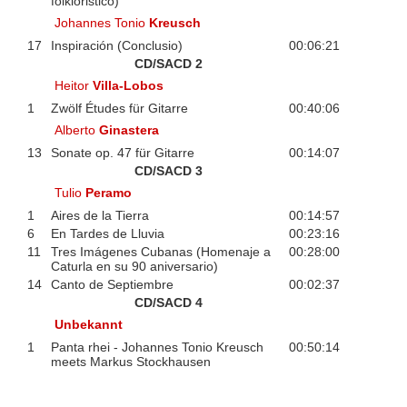
folkloristico)
Johannes Tonio
Kreusch
17
Inspiración (Conclusio)
00:06:21
CD/SACD 2
Heitor
Villa-Lobos
1
Zwölf Études für Gitarre
00:40:06
Alberto
Ginastera
13
Sonate op. 47 für Gitarre
00:14:07
CD/SACD 3
Tulio
Peramo
1
Aires de la Tierra
00:14:57
6
En Tardes de Lluvia
00:23:16
11
Tres Imágenes Cubanas (Homenaje a
00:28:00
Caturla en su 90 aniversario)
14
Canto de Septiembre
00:02:37
CD/SACD 4
Unbekannt
1
Panta rhei - Johannes Tonio Kreusch
00:50:14
meets Markus Stockhausen