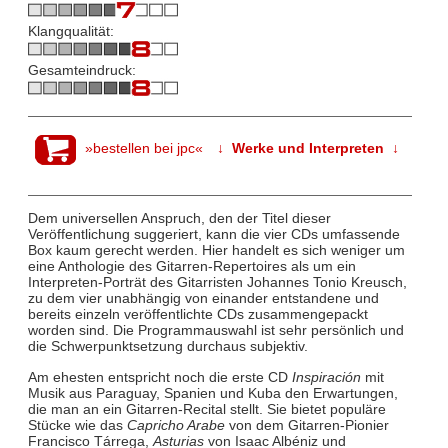
Klangqualität:
Gesamteindruck:
»bestellen bei jpc«
↓ Werke und Interpreten ↓
Dem universellen Anspruch, den der Titel dieser
Veröffentlichung suggeriert, kann die vier CDs umfassende
Box kaum gerecht werden. Hier handelt es sich weniger um
eine Anthologie des Gitarren-Repertoires als um ein
Interpreten-Porträt des Gitarristen Johannes Tonio Kreusch,
zu dem vier unabhängig von einander entstandene und
bereits einzeln veröffentlichte CDs zusammengepackt
worden sind. Die Programmauswahl ist sehr persönlich und
die Schwerpunktsetzung durchaus subjektiv.
Am ehesten entspricht noch die erste CD
Inspiración
mit
Musik aus Paraguay, Spanien und Kuba den Erwartungen,
die man an ein Gitarren-Recital stellt. Sie bietet populäre
Stücke wie das
Capricho Arabe
von dem Gitarren-Pionier
Francisco Tárrega,
Asturias
von Isaac Albéniz und