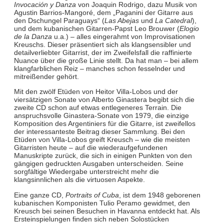
Invocación y Danza
von Joaquin Rodrigo, dazu Musik von
Agustin Barrios-Mangoré, dem „Paganini der Gitarre aus
den Dschungel Paraguays“ (
Las Abejas
und
La Catedral
),
und dem kubanischen Gitarren-Papst Leo Brouwer (
Elogio
de la Danza
u.a.) – alles eingerahmt von Improvisationen
Kreuschs. Dieser präsentiert sich als klangsensibler und
detailverliebter Gitarrist, der im Zweifelsfall die raffinierte
Nuance über die große Linie stellt. Da hat man – bei allem
klangfarblichen Reiz – manches schon fesselnder und
mitreißender gehört.
Mit den zwölf Etüden von Heitor Villa-Lobos und der
viersätzigen Sonate von Alberto Ginastera begibt sich die
zweite CD schon auf etwas entlegeneres Terrain. Die
anspruchsvolle Ginastera-Sonate von 1979, die einzige
Komposition des Argentiniers für die Gitarre, ist zweifellos
der interessanteste Beitrag dieser Sammlung. Bei den
Etüden von Villa-Lobos greift Kreusch – wie die meisten
Gitarristen heute – auf die wiederaufgefundenen
Manuskripte zurück, die sich in einigen Punkten von den
gängigen gedruckten Ausgaben unterscheiden. Seine
sorgfältige Wiedergabe unterstreicht mehr die
klangsinnlichen als die virtuosen Aspekte.
Eine ganze CD,
Portraits of Cuba
, ist dem 1948 geborenen
kubanischen Komponisten Tulio Peramo gewidmet, den
Kreusch bei seinen Besuchen in Havanna entdeckt hat. Als
Ersteinspielungen finden sich neben Solostücken