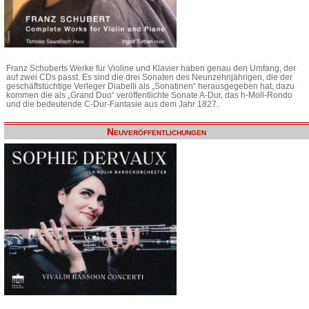
Franz Schuberts Werke für Violine und Klavier haben genau den Umfang, der
auf zwei CDs passt. Es sind die drei Sonaten des Neunzehnjährigen, die der
geschäftstüchtige Verleger Diabelli als „Sonatinen“ herausgegeben hat, dazu
kommen die als „Grand Duo“ veröffentlichte Sonate A-Dur, das h-Moll-Rondo
und die bedeutende C-Dur-Fantasie aus dem Jahr 1827.
Neuveröffentlichungen