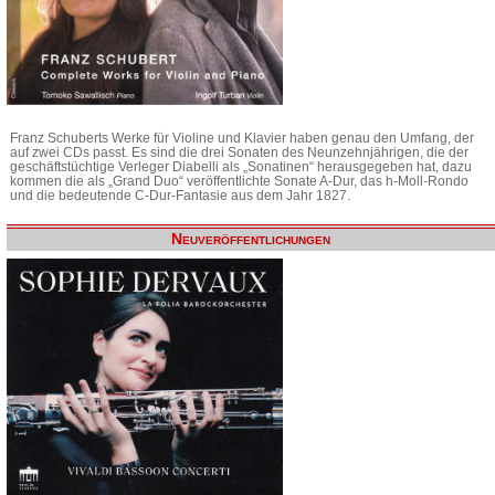
Franz Schuberts Werke für Violine und Klavier haben genau den Umfang, der
auf zwei CDs passt. Es sind die drei Sonaten des Neunzehnjährigen, die der
geschäftstüchtige Verleger Diabelli als „Sonatinen“ herausgegeben hat, dazu
kommen die als „Grand Duo“ veröffentlichte Sonate A-Dur, das h-Moll-Rondo
und die bedeutende C-Dur-Fantasie aus dem Jahr 1827.
Neuveröffentlichungen