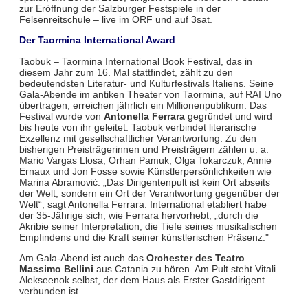
zur Eröffnung der Salzburger Festspiele in der
Felsenreitschule – live im ORF und auf 3sat.
Der Taormina International Award
Taobuk – Taormina International Book Festival, das in
diesem Jahr zum 16. Mal stattfindet, zählt zu den
bedeutendsten Literatur- und Kulturfestivals Italiens. Seine
Gala-Abende im antiken Theater von Taormina, auf RAI Uno
übertragen, erreichen jährlich ein Millionenpublikum. Das
Festival wurde von
Antonella Ferrara
gegründet und wird
bis heute von ihr geleitet. Taobuk verbindet literarische
Exzellenz mit gesellschaftlicher Verantwortung. Zu den
bisherigen Preisträgerinnen und Preisträgern zählen u. a.
Mario Vargas Llosa, Orhan Pamuk, Olga Tokarczuk, Annie
Ernaux und Jon Fosse sowie Künstlerpersönlichkeiten wie
Marina Abramović. „Das Dirigentenpult ist kein Ort abseits
der Welt, sondern ein Ort der Verantwortung gegenüber der
Welt“, sagt Antonella Ferrara. International etabliert habe
der 35-Jährige sich, wie Ferrara hervorhebt, „durch die
Akribie seiner Interpretation, die Tiefe seines musikalischen
Empfindens und die Kraft seiner künstlerischen Präsenz."
Am Gala-Abend ist auch das
Orchester des Teatro
Massimo Bellini
aus Catania zu hören. Am Pult steht Vitali
Alekseenok selbst, der dem Haus als Erster Gastdirigent
verbunden ist.