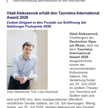
Gleichbehandlung gleichermaßen für alle Geschlechter.
Vitali Alekseenok erhält den Taormina International
Award 2026
Zudem dirigiert er den Festakt zur Eröffnung der
Salzburger Festspiele 2026
Vitali Alekseenok,
Chefdirigent der
Deutschen Oper
am Rhein,
wird mit
dem
Taormina
International
Award 2026
ausgezeichnet,
einem der
renommiertesten
Kulturpreise
Italiens. Die
Verleihung findet
am 20. Juni 2026
im antiken Theater
von Taormina auf
Vitali Alekseenok, Foto: Lilya Namisnyk
Sizilien statt und
wird auf RAI Uno, dem meistgesehenen öffentlich-
rechtlichen Sender Italiens, am 16. Juli übertragen. Wenig
später, am 26. Juli 2026, dirigiert Alekseenok den Festakt