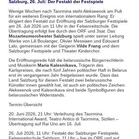
Salzburg, 26. Juli: Der Festakt der Festspiele
Wenige Wochen nach Taormina steht Alekseenok am Pult
für ein weiteres Ereignis von internationalem Rang: Er
dirigiert den Festakt zur Eröffnung der Salzburger Festspiele
am 26. Juli 2026 um 11 Uhr in der Felsenreitschule. Die
Übertragung erfolgt live durch den ORF und 3sat. Das
Mozarteumorchester Salzburg
spielt unter seiner Leitung
Werke von Lili Boulanger, Olivier Messiaen und Édouard
Lalo, gemeinsam mit der Geigerin
Vilde Frang
und dem
Salzburger Festspiele und Theater Kinderchor.
Die Eröffnungsrede hält die belarussische Bürgerrechtlerin
und Musikerin
Maria Kalesnikava,
Trägerin des
Karlspreises, die nach fünf Jahren politischer Haft in Belarus
erst im vergangenen Jahr freigelassen wurde. Dass das
Land Salzburg für diesen Festakt zwei belarussische
Künstler:innen gewählt hat, ist auch ein politisches Zeichen:
Alekseenok und Kalesnikava sind beide Symbolfiguren des
belarussischen Widerstands.
Termin-Übersicht
20. Juni 2026, 21 Uhr: Verleihung des Taormina
International Award, Teatro Antico di Taormina, Sizilien –
Übertragung auf Rai Uno am 16. Juli
26. Juli 2026, 11 Uhr: Festakt der Salzburger Festspiele,
Felsenreitschule Salzburg, 11 Uhr – live im ORF und auf