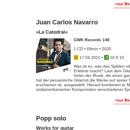
»zur B
Juan Carlos Navarro
»La Catedral«
GWK Records 148
1 CD • 69min • 2020
17.04.2021
•
10 9 10
Was ist es, was das Spielen 
Erlebnis macht? Laut dem Gita
hinter der Musik, die einen g
hat der peruanische Gitarrist die Werke auf seiner
erschienen ist, ausgewählt. Hierauf kombiniert er 
südamerikanischer Komponisten verschiedener E
»zur B
Popp solo
Works for guitar