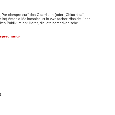
Por siempre sur“ des Gitarristen (oder „Chitarrista“,
 ist) Antonio Malinconico ist in zweifacher Hinsicht über
eites Publikum an: Hörer, die lateinamerikanische
esprechung«
2