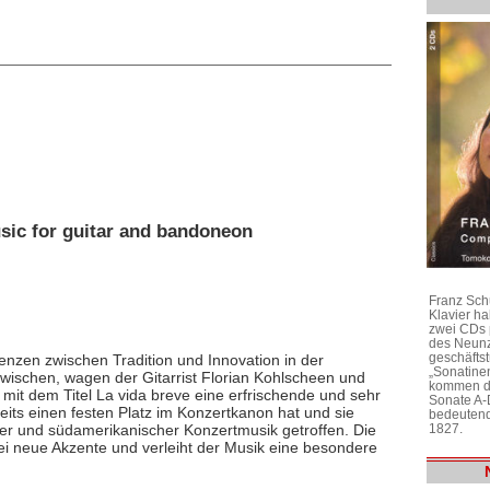
sic for guitar and bandoneon
Franz Sch
Klavier h
zwei CDs 
des Neunz
geschäftst
Grenzen zwischen Tradition und Innovation in der
„Sonatine
schen, wagen der Gitarrist Florian Kohlscheen und
kommen di
it dem Titel La vida breve eine erfrischende und sehr
Sonate A-
its einen festen Platz im Konzertkanon hat und sie
bedeutend
1827.
her und südamerikanischer Konzertmusik getroffen. Die
i neue Akzente und verleiht der Musik eine besondere