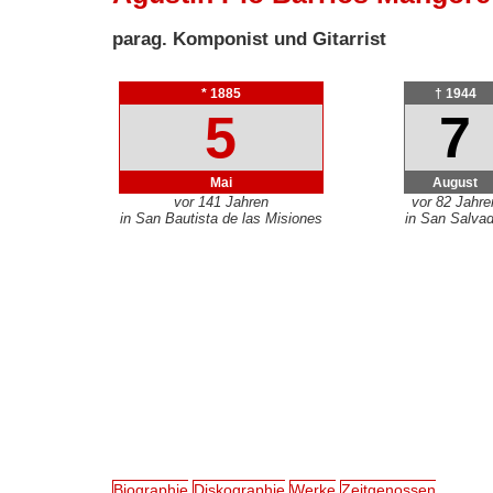
parag. Komponist und Gitarrist
* 1885
† 1944
5
7
Mai
August
vor 141 Jahren
vor 82 Jahre
in San Bautista de las Misiones
in San Salvad
Biographie
Diskographie
Werke
Zeitgenossen