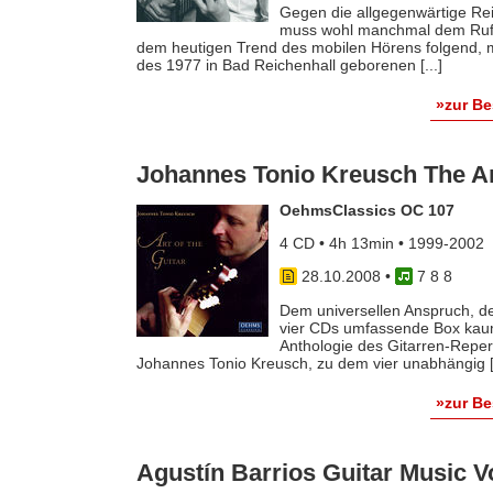
Gegen die allgegenwärtige Rei
muss wohl manchmal dem Ruf „
dem heutigen Trend des mobilen Hörens folgend, 
des 1977 in Bad Reichenhall geborenen [...]
»zur B
Johannes Tonio Kreusch The Art
OehmsClassics OC 107
4 CD • 4h 13min • 1999-2002
28.10.2008
•
7 8 8
Dem universellen Anspruch, den
vier CDs umfassende Box kaum
Anthologie des Gitarren-Repert
Johannes Tonio Kreusch, zu dem vier unabhängig [.
»zur B
Agustín Barrios Guitar Music 