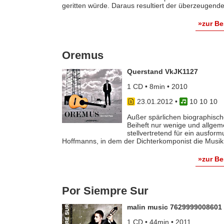
geritten würde. Daraus resultiert der überzeugende 
»zur B
Oremus
Querstand VkJK1127
1 CD • 8min • 2010
23.01.2012
•
10 10 10
Außer spärlichen biographisch
Beiheft nur wenige und allgeme
stellvertretend für ein ausform
Hoffmanns, in dem der Dichterkomponist die Musik [
»zur B
Por Siempre Sur
malin music 7629999008601
1 CD • 44min • 2011