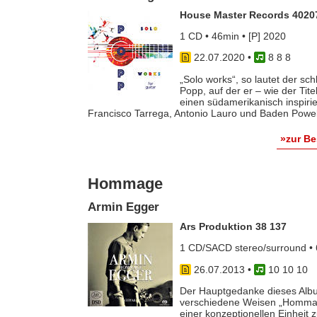
House Master Records 4020
1 CD • 46min • [P] 2020
22.07.2020
•
8 8 8
„Solo works“, so lautet der sc
Popp, auf der er – wie der Tite
einen südamerikanisch inspiri
Francisco Tarrega, Antonio Lauro und Baden Powell
»zur B
Hommage
Armin Egger
Ars Produktion 38 137
1 CD/SACD stereo/surround • 
26.07.2013
•
10 10 10
Der Hauptgedanke dieses Albu
verschiedene Weisen „Hommagen
einer konzeptionellen Einhei