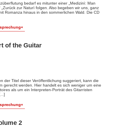
züberflutung bedarf es mitunter einer „Medizinì: Man
Zurück zur Naturì folgen. Also begeben wir uns, ganz
mit Romanza hinaus in den sommerlichen Wald. Die CD
esprechung«
 of the Guitar
 der Titel dieser Veröffentlichung suggeriert, kann die
 gerecht werden. Hier handelt es sich weniger um eine
oires als um ein Interpreten-Porträt des Gitarristen
..]
esprechung«
Volume 2