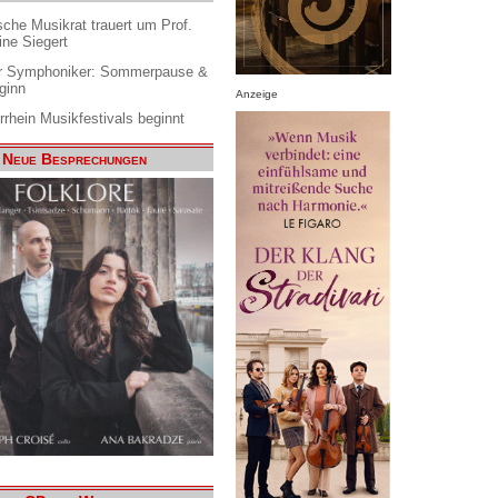
che Musikrat trauert um Prof.
ine Siegert
 Symphoniker: Sommerpause &
ginn
Anzeige
rrhein Musikfestivals beginnt
Neue Besprechungen