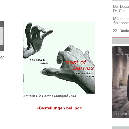
Der Deuts
Dr. Christ
Münchner
Saisonbe
22. Niede
n
or
Agustín Pío Barrios Mangoré / BM
»Bestellungen bei jpc«