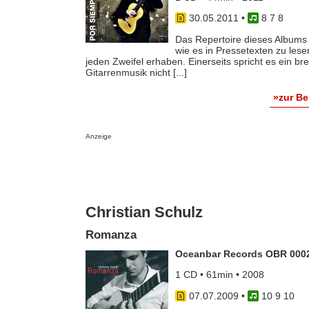
30.05.2011
•
8 7 8
Das Repertoire dieses Albums „
wie es in Pressetexten zu lesen
jeden Zweifel erhaben. Einerseits spricht es ein br
Gitarrenmusik nicht [...]
»zur B
Anzeige
Christian Schulz
Romanza
Oceanbar Records OBR 000
1 CD • 61min • 2008
07.07.2009
•
10 9 10