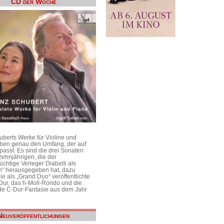
CD der Woche
uberts Werke für Violine und
aben genau den Umfang, der auf
passt. Es sind die drei Sonaten
ehnjährigen, die der
üchtige Verleger Diabelli als
n“ herausgegeben hat, dazu
e als „Grand Duo“ veröffentlichte
Dur, das h-Moll-Rondo und die
e C-Dur-Fantasie aus dem Jahr
Neuveröffentlichungen