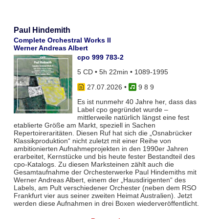
Paul Hindemith
Complete Orchestral Works II
Werner Andreas Albert
cpo 999 783-2
5 CD • 5h 22min • 1089-1995
27.07.2026
•
9 8 9
Es ist nunmehr 40 Jahre her, dass das
Label cpo gegründet wurde –
mittlerweile natürlich längst eine fest
etablierte Größe am Markt, speziell in Sachen
Repertoireraritäten. Diesen Ruf hat sich die „Osnabrücker
Klassikproduktion“ nicht zuletzt mit einer Reihe von
ambitionierten Aufnahmeprojekten in den 1990er Jahren
erarbeitet, Kernstücke und bis heute fester Bestandteil des
cpo-Katalogs. Zu diesen Marksteinen zählt auch die
Gesamtaufnahme der Orchesterwerke Paul Hindemiths mit
Werner Andreas Albert, einem der „Hausdirigenten“ des
Labels, am Pult verschiedener Orchester (neben dem RSO
Frankfurt vier aus seiner zweiten Heimat Australien). Jetzt
werden diese Aufnahmen in drei Boxen wiederveröffentlicht.