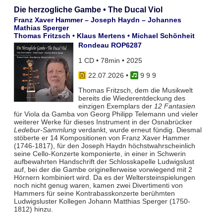
Die herzogliche Gambe • The Ducal Viol
Franz Xaver Hammer – Joseph Haydn – Johannes
Mathias Sperger
Thomas Fritzsch • Klaus Mertens • Michael Schönheit
Rondeau ROP6287
1 CD • 78min • 2025
22.07.2026
•
9 9 9
Thomas Fritzsch, dem die Musikwelt
bereits die Wiederentdeckung des
einzigen Exemplars der
12 Fantasien
für Viola da Gamba von Georg Philipp Telemann und vieler
weiterer Werke für dieses Instrument in der Osnabrücker
Ledebur-Sammlung
verdankt, wurde erneut fündig. Diesmal
stöberte er 14 Kompositionen von Franz Xaver Hammer
(1746-1817), für den Joseph Haydn höchstwahrscheinlich
seine Cello-Konzerte komponierte, in einer in Schwerin
aufbewahrten Handschrift der Schlosskapelle Ludwigslust
auf, bei der die Gambe originellerweise vorwiegend mit 2
Hörnern kombiniert wird. Da es der Weltersteinspielungen
noch nicht genug waren, kamen zwei Divertimenti von
Hammers für seine Kontrabasskonzerte berühmten
Ludwigsluster Kollegen Johann Matthias Sperger (1750-
1812) hinzu.