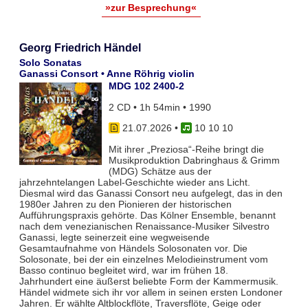
»zur Besprechung«
Georg Friedrich Händel
Solo Sonatas
Ganassi Consort • Anne Röhrig violin
MDG 102 2400-2
2 CD • 1h 54min • 1990
21.07.2026
•
10 10 10
Mit ihrer „Preziosa“-Reihe bringt die
Musikproduktion Dabringhaus & Grimm
(MDG) Schätze aus der
jahrzehntelangen Label-Geschichte wieder ans Licht.
Diesmal wird das Ganassi Consort neu aufgelegt, das in den
1980er Jahren zu den Pionieren der historischen
Aufführungspraxis gehörte. Das Kölner Ensemble, benannt
nach dem venezianischen Renaissance-Musiker Silvestro
Ganassi, legte seinerzeit eine wegweisende
Gesamtaufnahme von Händels Solosonaten vor. Die
Solosonate, bei der ein einzelnes Melodieinstrument vom
Basso continuo begleitet wird, war im frühen 18.
Jahrhundert eine äußerst beliebte Form der Kammermusik.
Händel widmete sich ihr vor allem in seinen ersten Londoner
Jahren. Er wählte Altblockflöte, Traversflöte, Geige oder