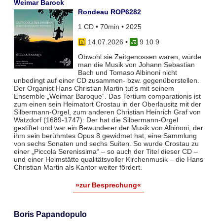
Weimar Barock
Rondeau ROP6282
1 CD • 70min • 2025
14.07.2026
•
9 10 9
Obwohl sie Zeitgenossen waren, würde
man die Musik von Johann Sebastian
Bach und Tomaso Albinoni nicht
unbedingt auf einer CD zusammen- bzw. gegenüberstellen.
Der Organist Hans Christian Martin tut’s mit seinem
Ensemble „Weimar Baroque“. Das Tertium comparationis ist
zum einen sein Heimatort Crostau in der Oberlausitz mit der
Silbermann-Orgel, zum anderen Christian Heinrich Graf von
Watzdorf (1689-1747): Der hat die Silbermann-Orgel
gestiftet und war ein Bewunderer der Musik von Albinoni, der
ihm sein berühmtes Opus 8 gewidmet hat, eine Sammlung
von sechs Sonaten und sechs Suiten. So wurde Crostau zu
einer „Piccola Serenissima“ – so auch der Titel dieser CD –
und einer Heimstätte qualitätsvoller Kirchenmusik – die Hans
Christian Martin als Kantor weiter fördert.
»zur Besprechung«
Boris Papandopulo