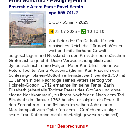
Ernst Wanczura • Evstignej Fomin
Ensemble Altera Pars • Pavel Serbin
cpo 555 741-2
1 CD • 69min • 2025
23.07.2026
•
10 10 10
Zar Peter der Große hatte für sein
russisches Reich die Tür nach Westen
weit und mit allerhand Gewalt
aufgeschlagen und Russland in den Kreis der europäischen
Großmächte geführt. Diese Verwestlichung blieb auch
dynastisch nicht ohne Folgen: Peter Karl Ulrich, Sohn von
Peters Tochter Anna Petrowna (die mit Karl Friedrich von
Schleswig-Holstein-Gottorf verheiratet war), wurde 1739 mit
11 Jahren in der Nachfolge seines Vaters Herzog von
Holstein-Gottorf; 1742 ernannte ihn seine Tante, Zarin
Elisabeth (ebenfalls Tochter Peters des Großen und ohne
eigene Nachkommen), zu ihrem Nachfolger. Nach dem Tod
Elisabeths im Januar 1762 bestieg er folglich als Peter III.
den Zarenthron – und fiel noch im selben Jahr einem
Mordkomplott zum Opfer (an dem – Gerüchten zufolge –
seine Frau Katharina nicht unbeteiligt gewesen sein soll).
»zur Besprechung«