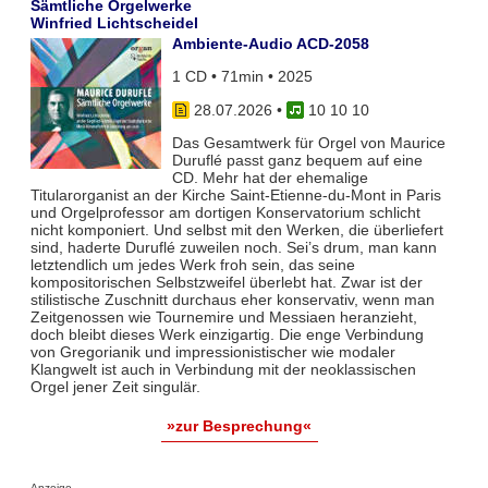
Sämtliche Orgelwerke
Winfried Lichtscheidel
Ambiente-Audio ACD-2058
1 CD • 71min • 2025
28.07.2026
•
10 10 10
Das Gesamtwerk für Orgel von Maurice
Duruflé passt ganz bequem auf eine
CD. Mehr hat der ehemalige
Titularorganist an der Kirche Saint-Etienne-du-Mont in Paris
und Orgelprofessor am dortigen Konservatorium schlicht
nicht komponiert. Und selbst mit den Werken, die überliefert
sind, haderte Duruflé zuweilen noch. Sei’s drum, man kann
letztendlich um jedes Werk froh sein, das seine
kompositorischen Selbstzweifel überlebt hat. Zwar ist der
stilistische Zuschnitt durchaus eher konservativ, wenn man
Zeitgenossen wie Tournemire und Messiaen heranzieht,
doch bleibt dieses Werk einzigartig. Die enge Verbindung
von Gregorianik und impressionistischer wie modaler
Klangwelt ist auch in Verbindung mit der neoklassischen
Orgel jener Zeit singulär.
»zur Besprechung«
Anzeige