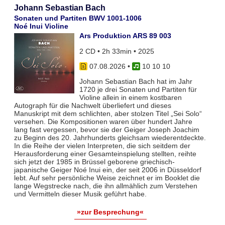
Johann Sebastian Bach
Sonaten und Partiten BWV 1001-1006
Noé Inui Violine
Ars Produktion ARS 89 003
2 CD • 2h 33min • 2025
07.08.2026
•
10 10 10
Johann Sebastian Bach hat im Jahr
1720 je drei Sonaten und Partiten für
Violine allein in einem kostbaren
Autograph für die Nachwelt überliefert und dieses
Manuskript mit dem schlichten, aber stolzen Titel „Sei Solo“
versehen. Die Kompositionen waren über hundert Jahre
lang fast vergessen, bevor sie der Geiger Joseph Joachim
zu Beginn des 20. Jahrhunderts gleichsam wiederentdeckte.
In die Reihe der vielen Interpreten, die sich seitdem der
Herausforderung einer Gesamteinspielung stellten, reihte
sich jetzt der 1985 in Brüssel geborene griechisch-
japanische Geiger Noé Inui ein, der seit 2006 in Düsseldorf
lebt. Auf sehr persönliche Weise zeichnet er im Booklet die
lange Wegstrecke nach, die ihn allmählich zum Verstehen
und Vermitteln dieser Musik geführt habe.
»zur Besprechung«