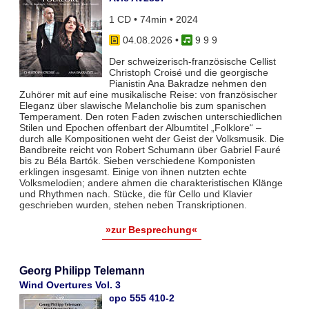
1 CD • 74min • 2024
04.08.2026
•
9 9 9
Der schweizerisch-französische Cellist
Christoph Croisé und die georgische
Pianistin Ana Bakradze nehmen den
Zuhörer mit auf eine musikalische Reise: von französischer
Eleganz über slawische Melancholie bis zum spanischen
Temperament. Den roten Faden zwischen unterschiedlichen
Stilen und Epochen offenbart der Albumtitel „Folklore“ –
durch alle Kompositionen weht der Geist der Volksmusik. Die
Bandbreite reicht von Robert Schumann über Gabriel Fauré
bis zu Béla Bartók. Sieben verschiedene Komponisten
erklingen insgesamt. Einige von ihnen nutzten echte
Volksmelodien; andere ahmen die charakteristischen Klänge
und Rhythmen nach. Stücke, die für Cello und Klavier
geschrieben wurden, stehen neben Transkriptionen.
»zur Besprechung«
Georg Philipp Telemann
Wind Overtures Vol. 3
cpo 555 410-2