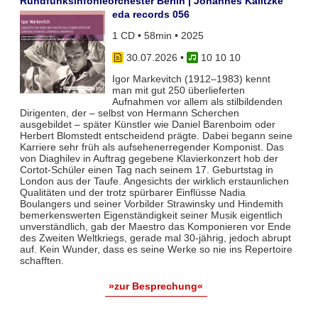
Rundfunksinfonieorchester Berlin | Johannes Kalitzke
eda records 056
1 CD • 58min • 2025
30.07.2026
•
10 10 10
Igor Markevitch (1912–1983) kennt
man mit gut 250 überlieferten
Aufnahmen vor allem als stilbildenden
Dirigenten, der – selbst von Hermann Scherchen
ausgebildet – später Künstler wie Daniel Barenboim oder
Herbert Blomstedt entscheidend prägte. Dabei begann seine
Karriere sehr früh als aufsehenerregender Komponist. Das
von Diaghilev in Auftrag gegebene Klavierkonzert hob der
Cortot-Schüler einen Tag nach seinem 17. Geburtstag in
London aus der Taufe. Angesichts der wirklich erstaunlichen
Qualitäten und der trotz spürbarer Einflüsse Nadia
Boulangers und seiner Vorbilder Strawinsky und Hindemith
bemerkenswerten Eigenständigkeit seiner Musik eigentlich
unverständlich, gab der Maestro das Komponieren vor Ende
des Zweiten Weltkriegs, gerade mal 30-jährig, jedoch abrupt
auf. Kein Wunder, dass es seine Werke so nie ins Repertoire
schafften.
»zur Besprechung«