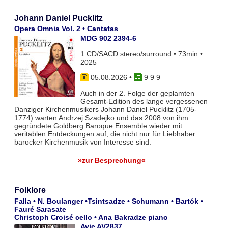
Johann Daniel Pucklitz
Opera Omnia Vol. 2 • Cantatas
MDG 902 2394-6
1 CD/SACD stereo/surround • 73min •
2025
05.08.2026
•
9 9 9
Auch in der 2. Folge der geplamten
Gesamt-Edition des lange vergessenen
Danziger Kirchenmusikers Johann Daniel Pucklitz (1705-
1774) warten Andrzej Szadejko und das 2008 von ihm
gegründete Goldberg Baroque Ensemble wieder mit
veritablen Entdeckungen auf, die nicht nur für Liebhaber
barocker Kirchenmusik von Interesse sind.
»zur Besprechung«
Folklore
Falla • N. Boulanger •Tsintsadze • Schumann • Bartók •
Fauré Sarasate
Christoph Croisé cello • Ana Bakradze piano
Avie AV2837