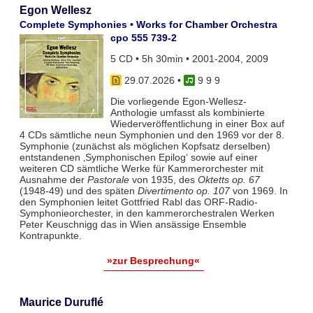
Egon Wellesz
Complete Symphonies • Works for Chamber Orchestra
cpo 555 739-2
5 CD • 5h 30min • 2001-2004, 2009
29.07.2026
•
9 9 9
Die vorliegende Egon-Wellesz-
Anthologie umfasst als kombinierte
Wiederveröffentlichung in einer Box auf
4 CDs sämtliche neun Symphonien und den 1969 vor der 8.
Symphonie (zunächst als möglichen Kopfsatz derselben)
entstandenen ‚Symphonischen Epilog‘ sowie auf einer
weiteren CD sämtliche Werke für Kammerorchester mit
Ausnahme der
Pastorale
von 1935, des
Oktetts op. 67
(1948-49) und des späten
Divertimento op. 107
von 1969. In
den Symphonien leitet Gottfried Rabl das ORF-Radio-
Symphonieorchester, in den kammerorchestralen Werken
Peter Keuschnigg das in Wien ansässige Ensemble
Kontrapunkte.
»zur Besprechung«
Maurice Duruflé