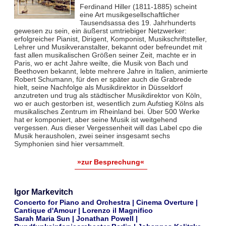
Ferdinand Hiller (1811-1885) scheint
eine Art musikgesellschaftlicher
Tausendsassa des 19. Jahrhunderts
gewesen zu sein, ein äußerst umtriebiger Netzwerker:
erfolgreicher Pianist, Dirigent, Komponist, Musikschriftsteller,
Lehrer und Musikveranstalter, bekannt oder befreundet mit
fast allen musikalischen Größen seiner Zeit, machte er in
Paris, wo er acht Jahre weilte, die Musik von Bach und
Beethoven bekannt, lebte mehrere Jahre in Italien, animierte
Robert Schumann, für den er später auch die Grabrede
hielt, seine Nachfolge als Musikdirektor in Düsseldorf
anzutreten und trug als städtischer Musikdirektor von Köln,
wo er auch gestorben ist, wesentlich zum Aufstieg Kölns als
musikalisches Zentrum im Rheinland bei. Über 500 Werke
hat er komponiert, aber seine Musik ist weitgehend
vergessen. Aus dieser Vergessenheit will das Label cpo die
Musik herausholen, zwei seiner insgesamt sechs
Symphonien sind hier versammelt.
»zur Besprechung«
Igor Markevitch
Concerto for Piano and Orchestra | Cinema Overture |
Cantique d'Amour | Lorenzo il Magnifico
Sarah Maria Sun | Jonathan Powell |