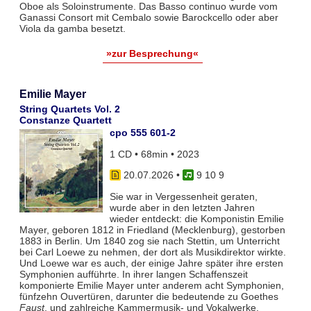
Oboe als Soloinstrumente. Das Basso continuo wurde vom
Ganassi Consort mit Cembalo sowie Barockcello oder aber
Viola da gamba besetzt.
»zur Besprechung«
Emilie Mayer
String Quartets Vol. 2
Constanze Quartett
cpo 555 601-2
1 CD • 68min • 2023
20.07.2026
•
9 10 9
Sie war in Vergessenheit geraten,
wurde aber in den letzten Jahren
wieder entdeckt: die Komponistin Emilie
Mayer, geboren 1812 in Friedland (Mecklenburg), gestorben
1883 in Berlin. Um 1840 zog sie nach Stettin, um Unterricht
bei Carl Loewe zu nehmen, der dort als Musikdirektor wirkte.
Und Loewe war es auch, der einige Jahre später ihre ersten
Symphonien aufführte. In ihrer langen Schaffenszeit
komponierte Emilie Mayer unter anderem acht Symphonien,
fünfzehn Ouvertüren, darunter die bedeutende zu Goethes
Faust
, und zahlreiche Kammermusik- und Vokalwerke.