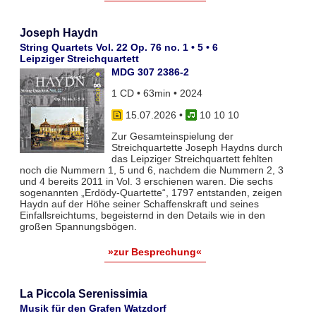
Joseph Haydn
String Quartets Vol. 22 Op. 76 no. 1 • 5 • 6
Leipziger Streichquartett
MDG 307 2386-2
1 CD • 63min • 2024
15.07.2026
•
10 10 10
Zur Gesamteinspielung der
Streichquartette Joseph Haydns durch
das Leipziger Streichquartett fehlten
noch die Nummern 1, 5 und 6, nachdem die Nummern 2, 3
und 4 bereits 2011 in Vol. 3 erschienen waren. Die sechs
sogenannten „Erdödy-Quartette“, 1797 entstanden, zeigen
Haydn auf der Höhe seiner Schaffenskraft und seines
Einfallsreichtums, begeisternd in den Details wie in den
großen Spannungsbögen.
»zur Besprechung«
La Piccola Serenissimia
Musik für den Grafen Watzdorf