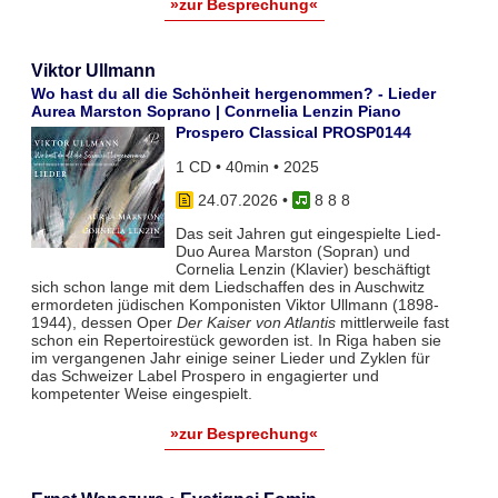
»zur Besprechung«
Viktor Ullmann
Wo hast du all die Schönheit hergenommen? - Lieder
Aurea Marston Soprano | Conrnelia Lenzin Piano
Prospero Classical PROSP0144
1 CD • 40min • 2025
24.07.2026
•
8 8 8
Das seit Jahren gut eingespielte Lied-
Duo Aurea Marston (Sopran) und
Cornelia Lenzin (Klavier) beschäftigt
sich schon lange mit dem Liedschaffen des in Auschwitz
ermordeten jüdischen Komponisten Viktor Ullmann (1898-
1944), dessen Oper
Der Kaiser von Atlantis
mittlerweile fast
schon ein Repertoirestück geworden ist. In Riga haben sie
im vergangenen Jahr einige seiner Lieder und Zyklen für
das Schweizer Label Prospero in engagierter und
kompetenter Weise eingespielt.
»zur Besprechung«