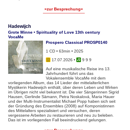
»zur Besprechung«
Hadewijch
Grote Minne • Spirituality of Love 13th century
VocaMe
Prospero Classical PROSP0140
1 CD • 63min • 2025
17.07.2026
•
9 9 9
Auf eine musikalische Reise ins 13.
Jahrhundert führt uns das
Vokalensemble VocaMe mit dem
vorliegenden Album, das 14 Lieder der mittelalterlichen
Mystikerin Hadewijch enthält, über deren Leben und Wirken
im Übrigen nicht viel bekannt ist. Die vier Sängerinnen Sigrid
Hausen, Gerlinde Sämann, Petra Noskalová, Maria Hauer
und der Multi-Instrumentalist Michael Popp haben sich seit
der Gründung des Ensembles (2008) auf Komponistinnen
des Mittelalters spezialisiert und versuchen, deren
vergessene Arbeiten zu restaurieren und neu zu beleben.
Das ist im vorliegenden Fall beeindruckend gelungen.