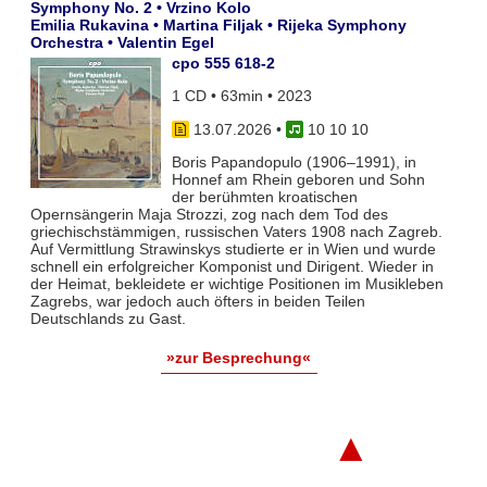
Symphony No. 2 • Vrzino Kolo
Emilia Rukavina • Martina Filjak • Rijeka Symphony
Orchestra • Valentin Egel
cpo 555 618-2
1 CD • 63min • 2023
13.07.2026
•
10 10 10
Boris Papandopulo (1906–1991), in
Honnef am Rhein geboren und Sohn
der berühmten kroatischen
Opernsängerin Maja Strozzi, zog nach dem Tod des
griechischstämmigen, russischen Vaters 1908 nach Zagreb.
Auf Vermittlung Strawinskys studierte er in Wien und wurde
schnell ein erfolgreicher Komponist und Dirigent. Wieder in
der Heimat, bekleidete er wichtige Positionen im Musikleben
Zagrebs, war jedoch auch öfters in beiden Teilen
Deutschlands zu Gast.
»zur Besprechung«
▲