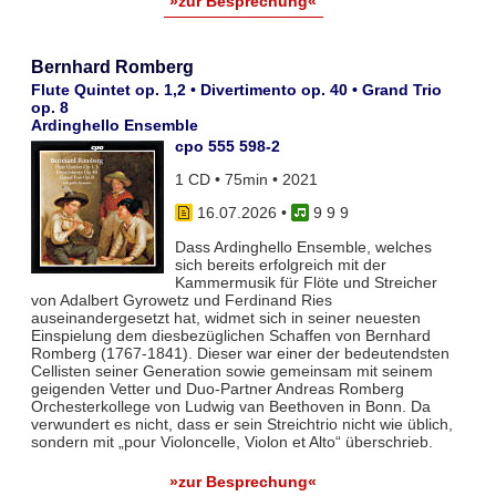
»zur Besprechung«
Bernhard Romberg
Flute Quintet op. 1,2 • Divertimento op. 40 • Grand Trio
op. 8
Ardinghello Ensemble
cpo 555 598-2
1 CD • 75min • 2021
16.07.2026
•
9 9 9
Dass Ardinghello Ensemble, welches
sich bereits erfolgreich mit der
Kammermusik für Flöte und Streicher
von Adalbert Gyrowetz und Ferdinand Ries
auseinandergesetzt hat, widmet sich in seiner neuesten
Einspielung dem diesbezüglichen Schaffen von Bernhard
Romberg (1767-1841). Dieser war einer der bedeutendsten
Cellisten seiner Generation sowie gemeinsam mit seinem
geigenden Vetter und Duo-Partner Andreas Romberg
Orchesterkollege von Ludwig van Beethoven in Bonn. Da
verwundert es nicht, dass er sein Streichtrio nicht wie üblich,
sondern mit „pour Violoncelle, Violon et Alto“ überschrieb.
»zur Besprechung«