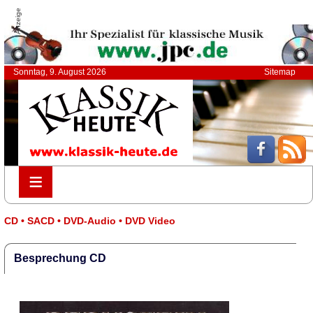
Anzeige
Sonntag, 9. August 2026
Sitemap
≡
≡
CD • SACD • DVD-Audio • DVD Video
Besprechung CD