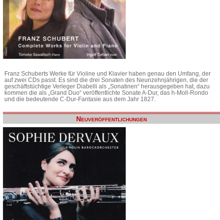
Franz Schuberts Werke für Violine und Klavier haben genau den Umfang, der
auf zwei CDs passt. Es sind die drei Sonaten des Neunzehnjährigen, die der
geschäftstüchtige Verleger Diabelli als „Sonatinen“ herausgegeben hat, dazu
kommen die als „Grand Duo“ veröffentlichte Sonate A-Dur, das h-Moll-Rondo
und die bedeutende C-Dur-Fantasie aus dem Jahr 1827.
Neuveröffentlichungen