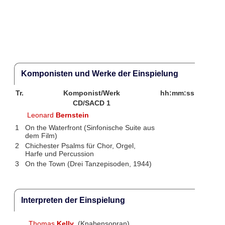
Komponisten und Werke der Einspielung
Tr.
Komponist/Werk
hh:mm:ss
CD/SACD 1
Leonard
Bernstein
1
On the Waterfront (Sinfonische Suite aus
dem Film)
2
Chichester Psalms für Chor, Orgel,
Harfe und Percussion
3
On the Town (Drei Tanzepisoden, 1944)
Interpreten der Einspielung
Thomas
Kelly
(Knabensopran)