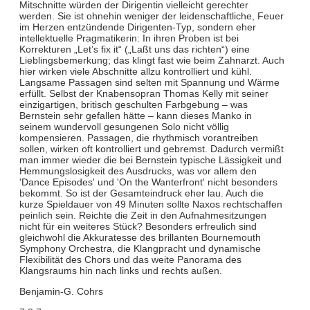
Mitschnitte würden der Dirigentin vielleicht gerechter
werden. Sie ist ohnehin weniger der leidenschaftliche, Feuer
im Herzen entzündende Dirigenten-Typ, sondern eher
intellektuelle Pragmatikerin: In ihren Proben ist bei
Korrekturen „Let’s fix it“ („Laßt uns das richten“) eine
Lieblingsbemerkung; das klingt fast wie beim Zahnarzt. Auch
hier wirken viele Abschnitte allzu kontrolliert und kühl.
Langsame Passagen sind selten mit Spannung und Wärme
erfüllt. Selbst der Knabensopran Thomas Kelly mit seiner
einzigartigen, britisch geschulten Farbgebung – was
Bernstein sehr gefallen hätte – kann dieses Manko in
seinem wundervoll gesungenen Solo nicht völlig
kompensieren. Passagen, die rhythmisch vorantreiben
sollen, wirken oft kontrolliert und gebremst. Dadurch vermißt
man immer wieder die bei Bernstein typische Lässigkeit und
Hemmungslosigkeit des Ausdrucks, was vor allem den
'Dance Episodes' und 'On the Wanterfront' nicht besonders
bekommt. So ist der Gesamteindruck eher lau. Auch die
kurze Spieldauer von 49 Minuten sollte Naxos rechtschaffen
peinlich sein. Reichte die Zeit in den Aufnahmesitzungen
nicht für ein weiteres Stück? Besonders erfreulich sind
gleichwohl die Akkuratesse des brillanten Bournemouth
Symphony Orchestra, die Klangpracht und dynamische
Flexibilität des Chors und das weite Panorama des
Klangsraums hin nach links und rechts außen.
Benjamin-G. Cohrs