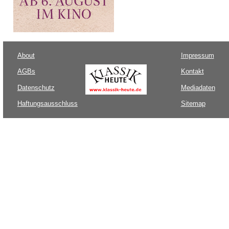
About
Impressum
AGBs
Kontakt
Datenschutz
Mediadaten
Haftungsausschluss
Sitemap