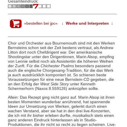
Gesamteindruck:
»bestellen bei jpc«
↓ Werke und Interpreten ↓
Chor und Orchester aus Bournemouth sind mit den Werken
Bernsteins schon seit der Zeit bestens vertraut, als Andrew
Litton dort noch Chefdirigent war. Der amerikanische
Shootingstar unter den Dirigentinnen, Marin Alsop, empfing
von Lennie selbst noch als Assistentin die höheren Weihen
der Zunft. Für die
Chichester Psalms
besonders passend
auch die englische Chorgesang-Tradition, für die das Werk
ja auch ausdrücklich komponiert ist. So schienen beste
Voraussetzungen für eine neue Bernstein-CD gegeben, die
an den Erfolg der
West Side Story
unter Kenneth
Schermerhorn (Naxos 8.559126) anknüpfen sollte.
Allein: Das Rezept ging nicht ganz auf. Marin Alsop ist ihren
besten Momenten wunderbar anrührend, hat spannende
Ideen zur Umsetzung von Werken, gelenkt durch einen
wachen Verstand, aber sie hat in den drei live-Konzerten,
die ich mit ihr bisher erleben durfte, musikalisch stets einen
ganz anderen Eindruck hinterlassen als in Studio-
Produktionen, die ihr nicht so recht zu liegen scheinen. Live-