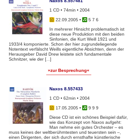
Naxos 8.557481
1 CD • 74min • 2004
22.09.2005
•
5 7 6
In mehrerer Hinsicht problematisch ist
diese neue Produktion mit den beiden
Sinfonien, die Kurt Weill 1921 und
1933/4 komponierte. Schon der hier zugrundeliegende
Notentext verfälscht Weills eigentliche Absichten, denn der
Herausgeber David Drew leistete sich fundamentale
Schnitzer, wie der [...]
»zur Besprechung«
Naxos 8.557433
1 CD • 62min • 2004
17.05.2005
•
9 9 9
Diese CD ist ein schönes Beispiel dafür,
wie das Konzept von Naxos aufgeht:
Man nehme ein gutes Orchester – es
muss keines der weltberühmtesten und teuersten sein –,
einen Dirigenten, der sich durch ernsthafte künstlerische