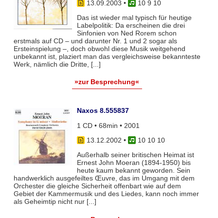
13.09.2003
•
10 9 10
Das ist wieder mal typisch für heutige
Labelpolitik: Da erscheinen die drei
Sinfonien von Ned Rorem schon
erstmals auf CD – und darunter Nr. 1 und 2 sogar als
Ersteinspielung –, doch obwohl diese Musik weitgehend
unbekannt ist, plaziert man das vergleichsweise bekannteste
Werk, nämlich die Dritte, [...]
»zur Besprechung«
Naxos 8.555837
1 CD • 68min • 2001
13.12.2002
•
10 10 10
Außerhalb seiner britischen Heimat ist
Ernest John Moeran (1894-1950) bis
heute kaum bekannt geworden. Sein
handwerklich ausgefeiltes Œuvre, das im Umgang mit dem
Orchester die gleiche Sicherheit offenbart wie auf dem
Gebiet der Kammermusik und des Liedes, kann noch immer
als Geheimtip nicht nur [...]