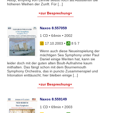
Alsop, empfing von Lennie selbst noch als Assistentin die
höheren Weihen der Zunft. Für [...]
»zur Besprechung«
Naxos 8.557059
1 CD • 64min • 2002
17.10.2003
•
8 5 7
Wenn auch diese Neueinspielung der
mächtigen Sea Symphony unter Paul
Daniel einige Meriten hat, kann sie
leider doch mit der guten alten Boult-Aufnahme kaum
mithalten. Das fängt schon mit dem Bournemouth
Symphony Orchestra, das in puncto Zusammenspiel und
Intonation enttäuscht; hier bleiben einige [...]
»zur Besprechung«
Naxos 8.559149
1 CD • 69min • 2003