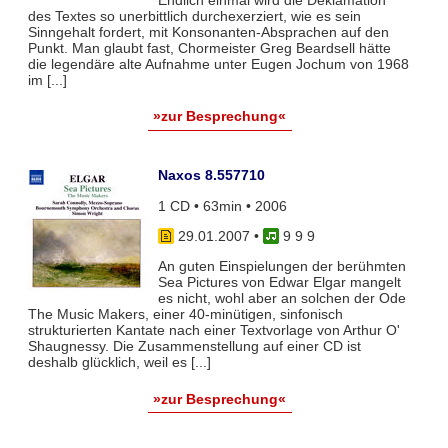
Endlich einmal wird die Deklamation
des Textes so unerbittlich durchexerziert, wie es sein
Sinngehalt fordert, mit Konsonanten-Absprachen auf den
Punkt. Man glaubt fast, Chormeister Greg Beardsell hätte
die legendäre alte Aufnahme unter Eugen Jochum von 1968
im [...]
»zur Besprechung«
Naxos 8.557710
1 CD • 63min • 2006
29.01.2007
•
9 9 9
An guten Einspielungen der berühmten
Sea Pictures von Edwar Elgar mangelt
es nicht, wohl aber an solchen der Ode
The Music Makers, einer 40-minütigen, sinfonisch
strukturierten Kantate nach einer Textvorlage von Arthur O'
Shaugnessy. Die Zusammenstellung auf einer CD ist
deshalb glücklich, weil es [...]
»zur Besprechung«