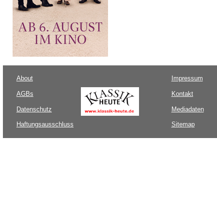
About
Impressum
AGBs
Kontakt
Datenschutz
Mediadaten
Haftungsausschluss
Sitemap