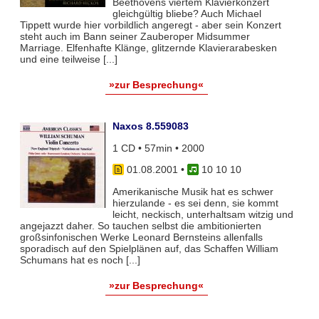
Beethovens viertem Klavierkonzert
gleichgültig bliebe? Auch Michael
Tippett wurde hier vorbildlich angeregt - aber sein Konzert
steht auch im Bann seiner Zauberoper Midsummer
Marriage. Elfenhafte Klänge, glitzernde Klavierarabesken
und eine teilweise [...]
»zur Besprechung«
Naxos 8.559083
1 CD • 57min • 2000
01.08.2001
•
10 10 10
Amerikanische Musik hat es schwer
hierzulande - es sei denn, sie kommt
leicht, neckisch, unterhaltsam witzig und
angejazzt daher. So tauchen selbst die ambitionierten
großsinfonischen Werke Leonard Bernsteins allenfalls
sporadisch auf den Spielplänen auf, das Schaffen William
Schumans hat es noch [...]
»zur Besprechung«