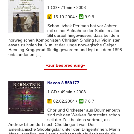
1 CD • 71min • 2003
15.10.2004
•
9 9 9
Schon Itzhak Perlman hat vor Jahren
mit seiner Aufnahme der Suite im alten
Stil darauf hingewiesen, dass bei dem
norwegischen Komponisten Christian Sinding für Violinisten
etwas zu holen ist. Nun ist der junge norwegische Geiger
Henning Kraggerud fündig geworden und legt mit dem 1898
entstandenen [...]
»zur Besprechung«
Naxos 8.559177
1 CD • 49min • 2003
02.02.2004
•
7 8 7
Chor und Orchester aus Bournemouth
sind mit den Werken Bernsteins schon
seit der Zeit bestens vertraut, als
Andrew Litton dort noch Chefdirigent war. Der
amerikanische Shootingstar unter den Dirigentinnen, Marin