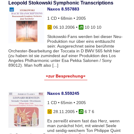
Leopold Stokowski Symphonic Transcriptions
Naxos 8.557883
1 CD • 68min • 2005
06.10.2006
•
10 10 10
Stokowski-Fans werden bei dieser Neu-
Produktion nur über eins enttäuscht
sein: Ausgerechnet seine berühmte
Orchester-Bearbeitung der Toccata in D BWV 565 fehlt hier
(zu haben ist sie zumindest auf einer Produktion des Los
Angeles Philharmonic unter Esa Pekka Salonen / Sony
89012). Man hofft also [...]
»zur Besprechung«
Naxos 8.559245
1 CD • 65min • 2005
28.11.2005
•
6 7 6
Es zerreißt einem fast das Herz, wenn
man zunächst hört, mit wieviel Seele
und seidig-weichem Ton Philippe Quint