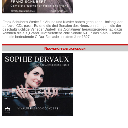
Franz Schuberts Werke für Violine und Klavier haben genau den Umfang, der
auf zwei CDs passt. Es sind die drei Sonaten des Neunzehnjährigen, die der
geschäftstüchtige Verleger Diabelli als „Sonatinen“ herausgegeben hat, dazu
kommen die als „Grand Duo“ veröffentlichte Sonate A-Dur, das h-Moll-Rondo
und die bedeutende C-Dur-Fantasie aus dem Jahr 1827.
Neuveröffentlichungen