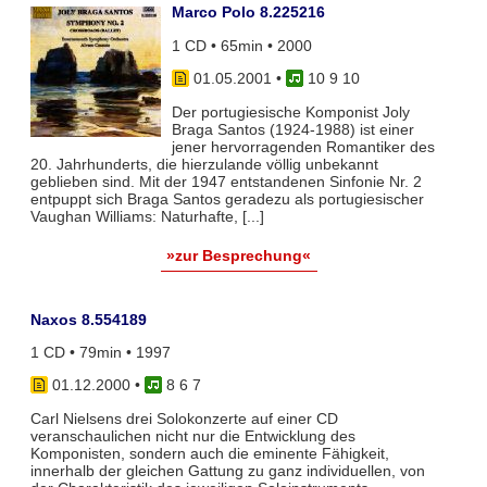
Marco Polo 8.225216
1 CD • 65min • 2000
01.05.2001
•
10 9 10
Der portugiesische Komponist Joly
Braga Santos (1924-1988) ist einer
jener hervorragenden Romantiker des
20. Jahrhunderts, die hierzulande völlig unbekannt
geblieben sind. Mit der 1947 entstandenen Sinfonie Nr. 2
entpuppt sich Braga Santos geradezu als portugiesischer
Vaughan Williams: Naturhafte, [...]
»zur Besprechung«
Naxos 8.554189
1 CD • 79min • 1997
01.12.2000
•
8 6 7
Carl Nielsens drei Solokonzerte auf einer CD
veranschaulichen nicht nur die Entwicklung des
Komponisten, sondern auch die eminente Fähigkeit,
innerhalb der gleichen Gattung zu ganz individuellen, von