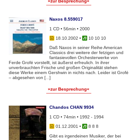
»zur Besprechung«
Naxos 8.559017
1 CD • 56min • 2000
18.10.2002
•
10 10 10
Daß Naxos in seiner Reihe American
Classics drei weitere der fetzigen und
fantasievollen Orchesterwerke von
Ferde Grofé vorstellt, ist äußerst erfreulich. In ihrer
unverbrauchten Frische und großen Originalität stehen
diese Werke einem Gershwin in nichts nach. Leider ist Grofé
– abgesehen von [...]
»zur Besprechung«
Chandos CHAN 9934
1 CD • 74min • 1992 - 1994
01.12.2001
•
8 8 8
Gibt es irgendeinen Musiker, der bei