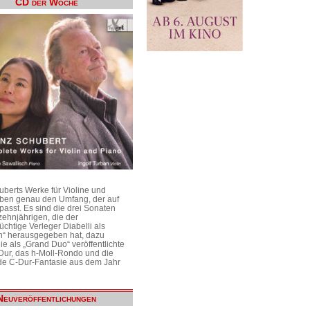
CD der Woche
uberts Werke für Violine und
aben genau den Umfang, der auf
passt. Es sind die drei Sonaten
ehnjährigen, die der
üchtige Verleger Diabelli als
n“ herausgegeben hat, dazu
e als „Grand Duo“ veröffentlichte
Dur, das h-Moll-Rondo und die
e C-Dur-Fantasie aus dem Jahr
Neuveröffentlichungen