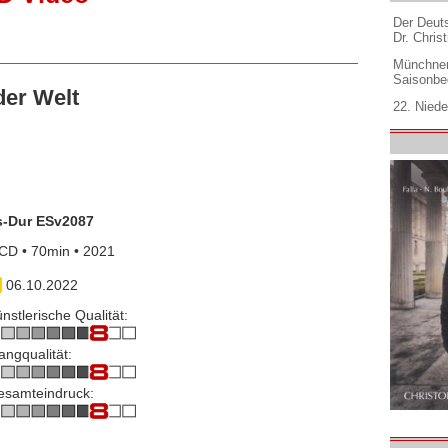
Der Deuts
Dr. Christ
Münchner
Saisonbe
er Welt
22. Niede
s-Dur ESv2087
CD • 70min • 2021
06.10.2022
nstlerische Qualität:
angqualität:
esamteindruck: