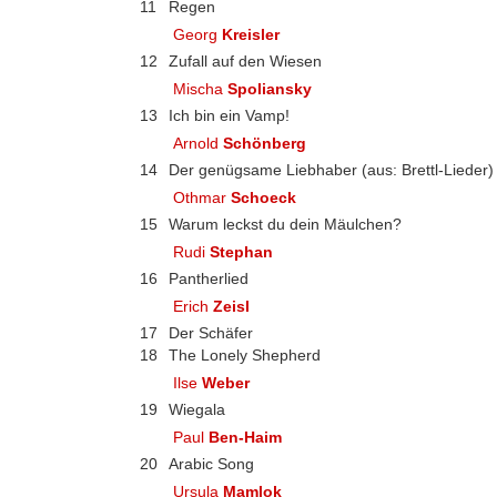
11
Regen
Georg
Kreisler
12
Zufall auf den Wiesen
Mischa
Spoliansky
13
Ich bin ein Vamp!
Arnold
Schönberg
14
Der genügsame Liebhaber (aus: Brettl-Lieder)
Othmar
Schoeck
15
Warum leckst du dein Mäulchen?
Rudi
Stephan
16
Pantherlied
Erich
Zeisl
17
Der Schäfer
18
The Lonely Shepherd
Ilse
Weber
19
Wiegala
Paul
Ben-Haim
20
Arabic Song
Ursula
Mamlok