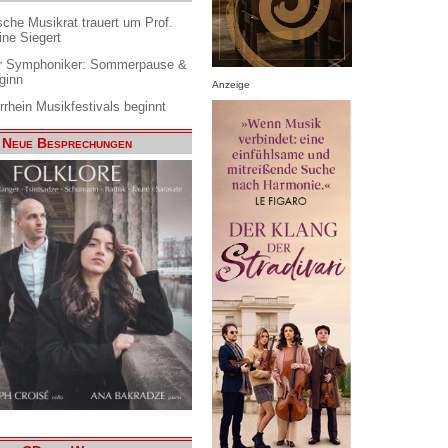
che Musikrat trauert um Prof.
ine Siegert
 Symphoniker: Sommerpause &
ginn
Anzeige
rrhein Musikfestivals beginnt
Neue Besprechungen