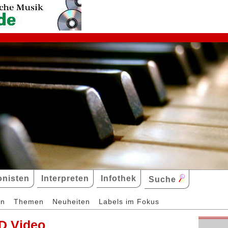
nisten
Interpreten
Infothek
Suche
en
Themen
Neuheiten
Labels im Fokus
D Video