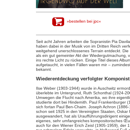
»bestellen bei jpc«
Seit acht Jahren arbeiten die Sopranistin Pia Davi
haben dabei in der Musik von im Dritten Reich ve
weitgehend unerschlossenes Terrain entdeckt. Die 
als ein gut gemeinter Akt der Wiedergutmachung, 
ins rechte Licht zu rücken. Einige Titel dieses Alb
aufgetaucht, in vielen Fällen waren mir – zuminde
bekannt.
Wiederentdeckung verfolgter Komponis
Ilse Weber (1903-1944) wurde in Auschwitz ermord
überlebte im Untergrund, Ruth Schonthal (1924-2
Umwegen die Flucht nach Amerika, wo ihre eigentl
studierte dort bei Hindemith. Paul Frankenburger 
sich fortan Paul Ben-Chaim. Joseph Achron (1886-
schon seit 1925 in den Vereinigten Staaten, Oskar 
ausgewandert, hat als Uraufführungsdirigent einig
eigenes, sehr umfangreiches kompositorisches Œuvr
auch für den Wiener Erich Zeisl (1905-1959), der