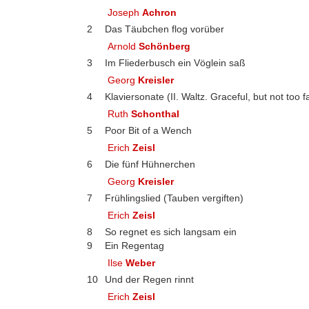
Joseph
Achron
2
Das Täubchen flog vorüber
Arnold
Schönberg
3
Im Fliederbusch ein Vöglein saß
Georg
Kreisler
4
Klaviersonate (II. Waltz. Graceful, but not too f
Ruth
Schonthal
5
Poor Bit of a Wench
Erich
Zeisl
6
Die fünf Hühnerchen
Georg
Kreisler
7
Frühlingslied (Tauben vergiften)
Erich
Zeisl
8
So regnet es sich langsam ein
9
Ein Regentag
Ilse
Weber
10
Und der Regen rinnt
Erich
Zeisl