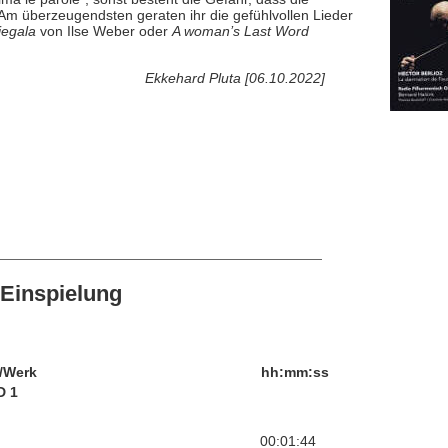
 Am überzeugendsten geraten ihr die gefühlvollen Lieder
egala
von Ilse Weber oder
A woman’s Last Word
Ekkehard Pluta [06.10.2022]
Einspielung
/Werk
hh:mm:ss
D 1
00:01:44