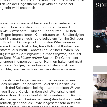
 fassen. Er ist in diesem Album gleich mit sieben Titeln
ei davon der Regenthematik gewidmet, die seiner
ung sehr wohl entsprach.
aren, so vorwiegend heiter sind ihre Lieder in der
en und Tiere sind das übergeordnete Thema des
ln wie „Zwitschern“, „Rinnen“, „Schnurren“, „Ruhen“,
ge, Regen-Impressionen, Katzenfrauen und Schäferidyllen
chard Heymanns noch heute beliebtem Tonfilm-Schlager
 Es ist ein Lieblingslied der beiden Künstlerinnen.
n wie Goethe, Nietzsche, Arno Holz und Kästner, ein
 stammt aus Brettl, Cabaret und Berliner Revuen. So
rg Kreislers
Frühlingslied (Tauben vergiften)
oder der
ene Song
Mein kleiner grüner Kaktus.
Die Genres der
rtonungen in einem vertrauten Rahmen halten und nicht
st Stefan Wolpe, der zeitweise Schüler von Anton
uchte, orientiert sich in Kästners
Ansprache einer
Lust an diesem Programm an und sie wissen sie auch
s brillante und pointierte Spiel der Pianistin, die
auch drei Solostücke beiträgt, darunter einen Walzer
) von Georg Kreisler, in dem sich Wienerische und
der reiben. Bei der ebenfalls blendenden und stimmlich
 Fällen (etwa dem
Tauben vergiften
) den Text noch mehr
 deutlich, geht aber die Texte insgesamt sehr defensiv
ima le parole“, sonst besteht die Gefahr, dass die