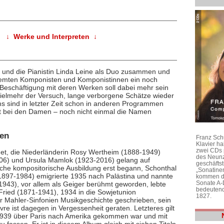
↓ Werke und Interpreten ↓
la und die Pianistin Linda Leine als Duo zusammen und
rfemten Komponisten und Komponistinnen ein noch
Beschäftigung mit deren Werken soll dabei mehr sein
vielmehr der Versuch, lange verborgene Schätze wieder
ums sind in letzter Zeit schon in anderen Programmen
st bei den Damen – noch nicht einmal die Namen
ten
Franz Sch
Klavier h
zwei CDs 
et, die Niederländerin Rosy Wertheim (1888-1949)
des Neunz
006) und Ursula Mamlok (1923-2016) gelang auf
geschäftst
iche kompositorische Ausbildung erst begann, Schonthal
„Sonatine
(1897-1984) emigrierte 1935 nach Palästina und nannte
kommen di
Sonate A-
1943), vor allem als Geiger berühmt geworden, lebte
bedeutend
Fried (1871-1941), 1934 in die Sowjetunion
1827.
er Mahler-Sinfonien Musikgeschichte geschrieben, sein
e ist dagegen in Vergessenheit geraten. Letzteres gilt
 1939 über Paris nach Amerika gekommen war und mit