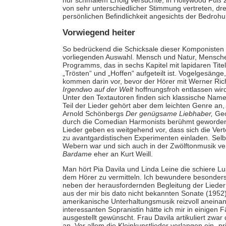
nur schmalem Erfolg versuchte, in Hollywood Fuß zu
von sehr unterschiedlicher Stimmung vertreten, dr
persönlichen Befindlichkeit angesichts der Bedroh
Vorwiegend heiter
So bedrückend die Schicksale dieser Komponisten w
vorliegenden Auswahl. Mensch und Natur, Mensch
Programms, das in sechs Kapitel mit lapidaren Tite
„Trösten“ und „Hoffen“ aufgeteilt ist. Vogelgesän
kommen darin vor, bevor der Hörer mit Werner Ri
Irgendwo auf der Welt
hoffnungsfroh entlassen wird.
Unter den Textautoren finden sich klassische Name
Teil der Lieder gehört aber dem leichten Genre an,
Arnold Schönbergs
Der genügsame Liebhaber,
Geo
durch die Comedian Harmonists berühmt geword
Lieder geben es weitgehend vor, dass sich die Ve
zu avantgardistischen Experimenten einladen. Selb
Webern war und sich auch in der Zwölftonmusik vers
Bardame
eher an Kurt Weill.
Man hört Pia Davila und Linda Leine die schiere 
dem Hörer zu vermitteln. Ich bewundere besonders da
neben der herausfordernden Begleitung der Lieder 
aus der mir bis dato nicht bekannten Sonate (1952
amerikanische Unterhaltungsmusik reizvoll aneinan
interessanten Sopranistin hätte ich mir in einigen
ausgestellt gewünscht. Frau Davila artikuliert zwar
an. Vor allem die Kleinkunstlieder verlangen ein „pr