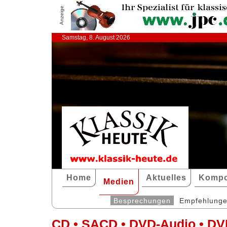
Anzeige
Samstag, 8. August 2026
Home
Aktuelles
Kompo
Medien
Besprechungen
Empfehlung
CD • SACD • DVD-Audio • DV