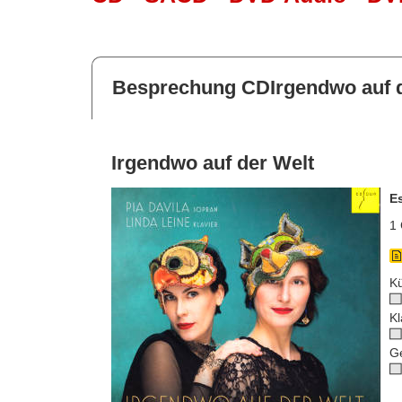
Besprechung CDIrgendwo auf d
Irgendwo auf der Welt
E
1 
Kü
Kl
G