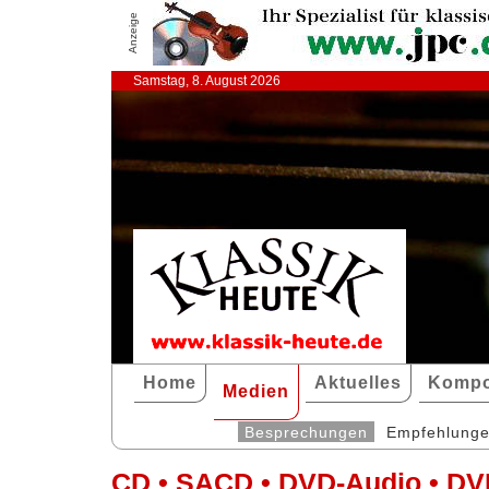
Anzeige
Samstag, 8. August 2026
Home
Aktuelles
Kompo
Medien
Besprechungen
Empfehlung
CD • SACD • DVD-Audio • DV