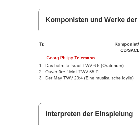
Komponisten und Werke der 
Tr.
Komponist
CD/SACD
Georg Philipp
Telemann
1
Das befreite Israel TWV 6:5 (Oratorium)
2
Ouvertüre f-Moll TWV 55:f1
3
Der May TWV 20:4 (Eine musikalische Idylle)
Interpreten der Einspielung