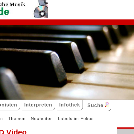
nisten
Interpreten
Infothek
Suche
en
Themen
Neuheiten
Labels im Fokus
D Video