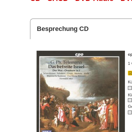
Besprechung CD
c
1 
Kü
Kl
G