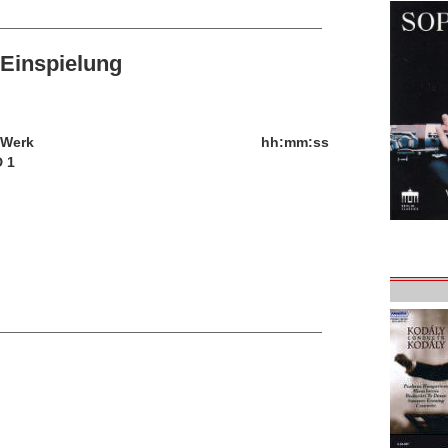
Einspielung
/Werk
hh:mm:ss
 1