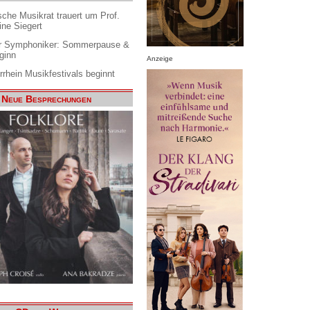
che Musikrat trauert um Prof.
ine Siegert
 Symphoniker: Sommerpause &
ginn
Anzeige
rrhein Musikfestivals beginnt
Neue Besprechungen