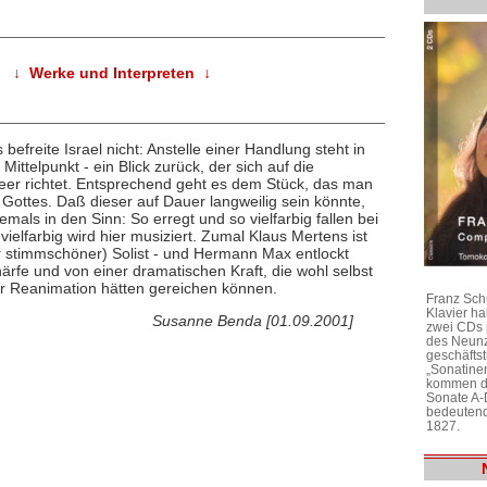
↓ Werke und Interpreten ↓
efreite Israel nicht: Anstelle einer Handlung steht in
ttelpunkt - ein Blick zurück, der sich auf die
Meer richtet. Entsprechend geht es dem Stück, das man
Gottes. Daß dieser auf Dauer langweilig sein könnte,
ls in den Sinn: So erregt und so vielfarbig fallen bei
ielfarbig wird hier musiziert. Zumal Klaus Mertens ist
 stimmschöner) Solist - und Hermann Max entlockt
fe und von einer dramatischen Kraft, die wohl selbst
r Reanimation hätten gereichen können.
Franz Sch
Klavier h
Susanne Benda [01.09.2001]
zwei CDs 
des Neunz
geschäftst
„Sonatine
kommen di
Sonate A-
bedeutend
1827.