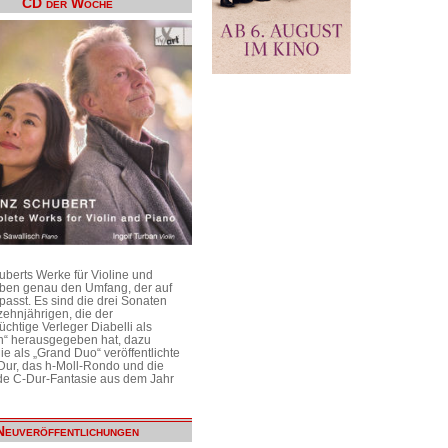
CD der Woche
uberts Werke für Violine und
aben genau den Umfang, der auf
passt. Es sind die drei Sonaten
ehnjährigen, die der
üchtige Verleger Diabelli als
n“ herausgegeben hat, dazu
e als „Grand Duo“ veröffentlichte
Dur, das h-Moll-Rondo und die
e C-Dur-Fantasie aus dem Jahr
Neuveröffentlichungen