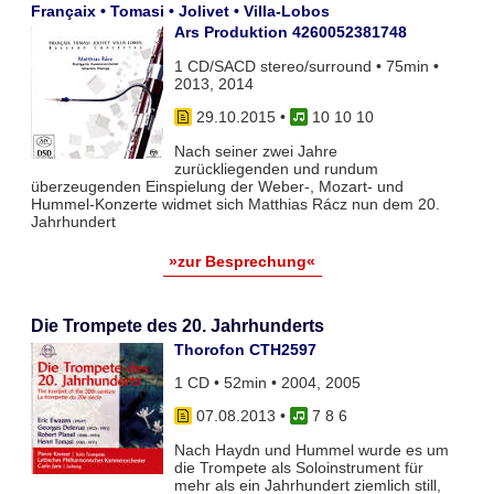
Françaix • Tomasi • Jolivet • Villa-Lobos
Ars Produktion 4260052381748
1 CD/SACD stereo/surround • 75min •
2013, 2014
29.10.2015
•
10 10 10
Nach seiner zwei Jahre
zurückliegenden und rundum
überzeugenden Einspielung der Weber-, Mozart- und
Hummel-Konzerte widmet sich Matthias Rácz nun dem 20.
Jahrhundert
»zur Besprechung«
Die Trompete des 20. Jahrhunderts
Thorofon CTH2597
1 CD • 52min • 2004, 2005
07.08.2013
•
7 8 6
Nach Haydn und Hummel wurde es um
die Trompete als Soloinstrument für
mehr als ein Jahrhundert ziemlich still,