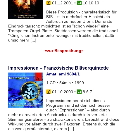
01.12.2001
•
10 10 10
Diese Produktion - charakteristisch für
BIS - ist in mehrfacher Hinsicht ein
Aufbruch zu neuen Ufern. Der erste
Eindruck täuscht: mitnichten ist es "schon wieder" eine
Trompeten-Orgel-Platte. Stattdessen werden die traditionell
"königlichen Instrumente" weniger mit traditionellen, dafür
umso mehr [...]
»zur Besprechung«
Impressionen – Französische Bläserquintette
Amati ami 9804/1
1 CD • 54min • 1999
01.10.2000
•
8 6 7
Impressionen nennt sich dieses
Programm und ist dennoch besser
durch "Expressionen" – also durch
mehr extrovertierten Ausdruck als durch introvertierte
Stimmungsmalerei – zu charakterisieren. Erreicht wird diese
Wirkung vor allem durch zwei Faktoren. Erstens durch die
ein wenig ernüchternde, extrem [...]