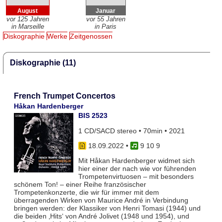
August
Januar
vor 125 Jahren
vor 55 Jahren
in Marseille
in Paris
Diskographie
Werke
Zeitgenossen
Diskographie (11)
French Trumpet Concertos
Håkan Hardenberger
BIS 2523
1 CD/SACD stereo • 70min • 2021
18.09.2022
•
9 10 9
Mit Håkan Hardenberger widmet sich
hier einer der nach wie vor führenden
Trompetenvirtuosen – mit besonders
schönem Ton! – einer Reihe französischer
Trompetenkonzerte, die wir für immer mit dem
überragenden Wirken von Maurice André in Verbindung
bringen werden: der Klassiker von Henri Tomasi (1944) und
die beiden ‚Hits‘ von André Jolivet (1948 und 1954), und