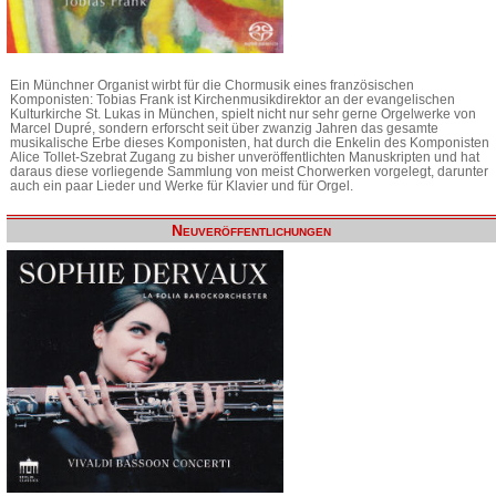
Ein Münchner Organist wirbt für die Chormusik eines französischen
Komponisten: Tobias Frank ist Kirchenmusikdirektor an der evangelischen
Kulturkirche St. Lukas in München, spielt nicht nur sehr gerne Orgelwerke von
Marcel Dupré, sondern erforscht seit über zwanzig Jahren das gesamte
musikalische Erbe dieses Komponisten, hat durch die Enkelin des Komponisten
Alice Tollet-Szebrat Zugang zu bisher unveröffentlichten Manuskripten und hat
daraus diese vorliegende Sammlung von meist Chorwerken vorgelegt, darunter
auch ein paar Lieder und Werke für Klavier und für Orgel.
Neuveröffentlichungen