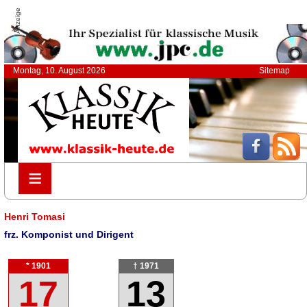
Anzeige
Montag, 10. August 2026
Sitemap
≡
≡
Henri Tomasi
frz. Komponist und Dirigent
* 1901
† 1971
17
13