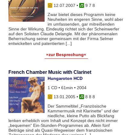
12.07.2007
•
9 7 8
Zwar bietet dieses Programm keine
Neuheiten im engeren Sinne, wohl aber
im umfassenden, gar mitreißenden
Sinne der Wirkung. Eindeutig richtet sich der Scheinwerfer
auf den Solisten Claude Delangle. Mit der phänomenalen
Beherrschung seiner gemeinsam mit der Firma Selmer
entwickelten und patentierten [...]
»zur Besprechung«
French Chamber Music with Clarinet
Hungaroton HCD
1 CD • 61min • 2004
13.01.2005
•
8 8 8
Der Sammeltitel „Französische
Kammermusik mit Klarinette“ und der
niedliche, kleine Putto als Blickfang
lenken erheblich vom Inhalt und Konzept des nicht immer
„bequemen“ Ein-Stunden-Programmes ab. Allein fünf
Beiträge sind als Quasi-Wegweiser dem französischen
Zeitgenossen der Moderne des vorigen [...]