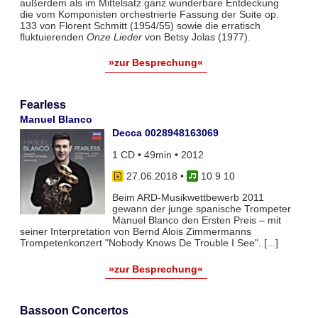
außerdem als im Mittelsatz ganz wunderbare Entdeckung
die vom Komponisten orchestrierte Fassung der Suite op.
133 von Florent Schmitt (1954/55) sowie die erratisch
fluktuierenden
Onze Lieder
von Betsy Jolas (1977).
»zur Besprechung«
Fearless
Manuel Blanco
Decca 0028948163069
1 CD • 49min • 2012
27.06.2018
•
10 9 10
Beim ARD-Musikwettbewerb 2011
gewann der junge spanische Trompeter
Manuel Blanco den Ersten Preis – mit
seiner Interpretation von Bernd Alois Zimmermanns
Trompetenkonzert "Nobody Knows De Trouble I See". [...]
»zur Besprechung«
Bassoon Concertos