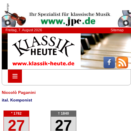
Anzeige
Freitag, 7. August 2026
Sitemap
≡
≡
Niccolò Paganini
ital. Komponist
* 1782
† 1840
27
27